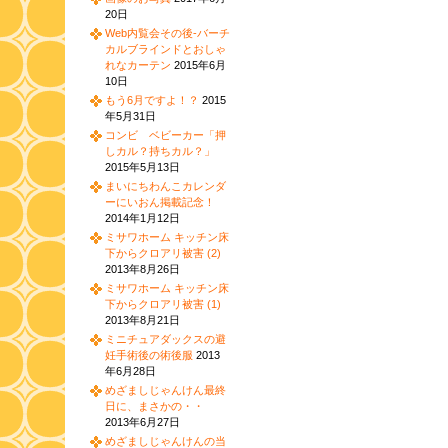
20日
Web内覧会その後-バーチ
カルブラインドとおしゃ
れなカーテン
2015年6月
10日
もう6月ですよ！？
2015
年5月31日
コンビ ベビーカー「押
しカル？持ちカル？」
2015年5月13日
まいにちわんこカレンダ
ーにいおん掲載記念！
2014年1月12日
ミサワホーム キッチン床
下からクロアリ被害 (2)
2013年8月26日
ミサワホーム キッチン床
下からクロアリ被害 (1)
2013年8月21日
ミニチュアダックスの避
妊手術後の術後服
2013
年6月28日
めざましじゃんけん最終
日に、まさかの・・
2013年6月27日
めざましじゃんけんの当