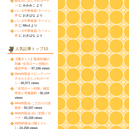
新生活におしゃれカーテ
ン
に みみみこ より
パンダ中華食器-ラーメン
丼
に おきはな より
パンダ中華食器-ラーメン
丼
に Micul より
パンダ中華食器-ラーメン
丼
に おきはな より
人気記事トップ10
【重大ミス】取得対価の
対象 -住宅ローン控除の
確定申告-
- 97,166 views
Web内覧会リビング-バー
チカルとおしゃれカーテ
ン
- 66,971 views
「住宅ローン控除」確定
申告と準備資料
- 56,104
views
Web内覧会-こだわりの洗
面所
- 50,347 views
Web内覧会-白い玄関／ポ
ーチ
- 43,168 views
WEB内覧会-1階トイレ
1
- 24,258 views