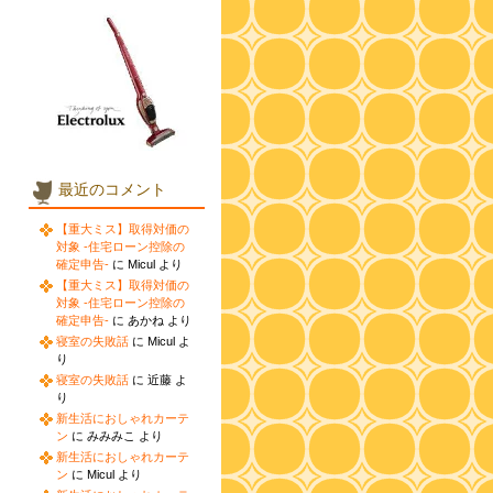
最近のコメント
【重大ミス】取得対価の
対象 -住宅ローン控除の
確定申告-
に Micul より
【重大ミス】取得対価の
対象 -住宅ローン控除の
確定申告-
に あかね より
寝室の失敗話
に Micul よ
り
寝室の失敗話
に 近藤 よ
り
新生活におしゃれカーテ
ン
に みみみこ より
新生活におしゃれカーテ
ン
に Micul より