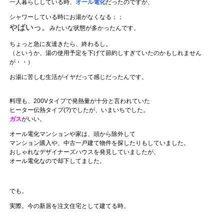
一人暮らししている時、
オール電化
だったのですが、
シャワーしている時にお湯がなくなる；；
やばいっ。
みたいな状態が多かったんです。
ちょっと急に友達きたら、終わるし。
（というか、湯の使用予定を下げて節約しすぎていたのかもしれません
が・・）
お湯に苦しむ生活がイヤだって感じだったんです。
料理も、200Vタイプで発熱量が十分と言われていた
ヒーター伝熱タイプ(?)でしたが、いまいちでした。
ガス
がいい。
オール電化マンションや家は、頭から除外して
マンション購入や、中古一戸建て物件を探したりもしていました。
おしゃれなデザイナーズハウスを発見していましたが、
オール電化なので却下してました。
でも。
実際。今の新居を注文住宅として建てる時。