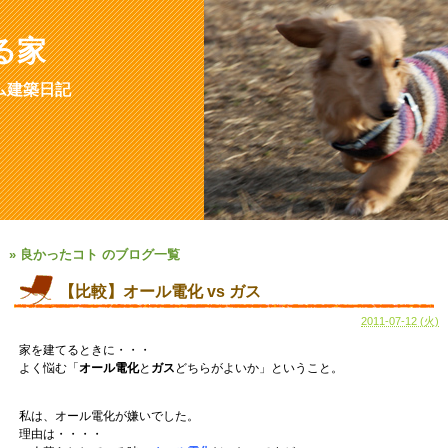
る家
ム建築日記
» 良かったコト のブログ一覧
【比較】オール電化 vs ガス
2011-07-12 (火)
家を建てるときに・・・
よく悩む「
オール電化
と
ガス
どちらがよいか」ということ。
私は、オール電化が嫌いでした。
理由は・・・・