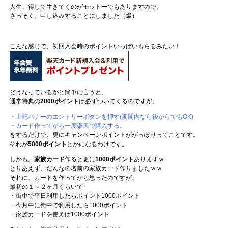
人生、得して生きてくのがモットーでもありますので、
さっそく、申し込みすることにしました（爆）
こんな感じで、初回入会時のポイントいっぱいもらるみたい！
どうなっているかと簡単に言うと、
通常特典の
2000ポイント
は必ずついてくるのですが、
・上記バナーのエントリーボタンを押す(期間内なら後からでもOK)
・カード作ってから一度楽天で購入する。
をするだけで、更にキャンペーンポイントががっぽりってことです。
それが
5000ポイント
とかになるわけです。
しかも。
家族カード
作ると更に
1000ポイント
ありますｗ
とりあえず、だんなの名前の家族カード作りましたｗｗ
それに、カードを作ってから思ったのですが、
最初の１～２ヶ月くらいで
・街中で平日利用したらポイント1000ポイント
・今月中に街中で利用したら1000ポイント
・家族カードを使えば1000ポイント