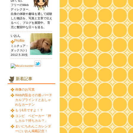
(みくる)。
フリーのWeb
ディレクター.
自身の体験や趣味を通して経験
した物語を、写真と文章で伝え
るべく、ブログを展開中。 育
児に奮闘中な日々を送る。
いおん
Profile
ミニチュア・
ダックス(♀)
2012.5.30生
新着記事
画像のお写真
Web内覧会その後-バーチ
カルブラインドとおしゃ
れなカーテン
もう6月ですよ！？
コンビ ベビーカー「押
しカル？持ちカル？」
まいにちわんこカレンダ
ーにいおん掲載記念！