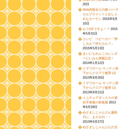
20日
Web内覧会その後-バーチ
カルブラインドとおしゃ
れなカーテン
2015年6月
10日
もう6月ですよ！？
2015
年5月31日
コンビ ベビーカー「押
しカル？持ちカル？」
2015年5月13日
まいにちわんこカレンダ
ーにいおん掲載記念！
2014年1月12日
ミサワホーム キッチン床
下からクロアリ被害 (2)
2013年8月26日
ミサワホーム キッチン床
下からクロアリ被害 (1)
2013年8月21日
ミニチュアダックスの避
妊手術後の術後服
2013
年6月28日
めざましじゃんけん最終
日に、まさかの・・
2013年6月27日
めざましじゃんけんの当