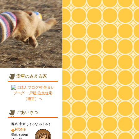
愛車のみえる家
ごあいさつ
春名 未来
( はるな みくる )
Profile
愛称はMicul