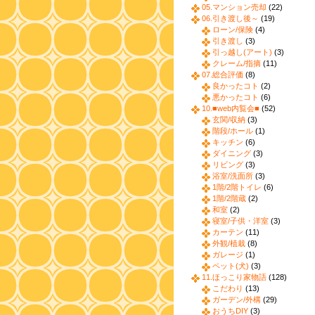
05.マンション売却
(22)
06.引き渡し後～
(19)
ローン/保険
(4)
引き渡し
(3)
引っ越し(アート)
(3)
クレーム/指摘
(11)
07.総合評価
(8)
良かったコト
(2)
悪かったコト
(6)
10.■web内覧会■
(52)
玄関/収納
(3)
階段/ホール
(1)
キッチン
(6)
ダイニング
(3)
リビング
(3)
浴室/洗面所
(3)
1階/2階トイレ
(6)
1階/2階蔵
(2)
和室
(2)
寝室/子供・洋室
(3)
カーテン
(11)
外観/植栽
(8)
ガレージ
(1)
ペット(犬)
(3)
11.ほっこり家物語
(128)
こだわり
(13)
ガーデン/外構
(29)
おうちDIY
(3)