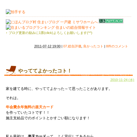
↑ ブログ更新の励みに1票(click)よろしくお願いします(^^)
2011-07-12 19:00
|
07.総合評価
,
良かったコト
|
8件のコメント
やっててよかったコト！
2010-11-24 (水)
家を建てる時に、やっててよかった～て思ったことがあります。
それは。
年会費永年無料の楽天カード
を作っていたコトです！！
施主支給品でのポイントとかすごい額になります！
私も最初は、
楽天カード
って、よく宣伝してあるから、