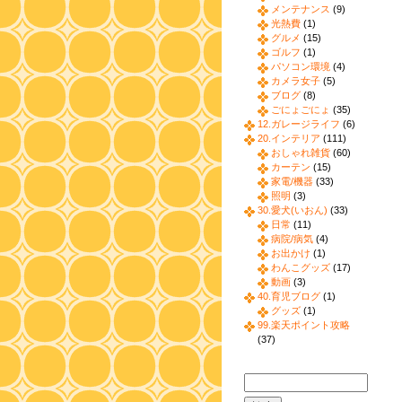
メンテナンス
(9)
光熱費
(1)
グルメ
(15)
ゴルフ
(1)
パソコン環境
(4)
カメラ女子
(5)
ブログ
(8)
ごにょごにょ
(35)
12.ガレージライフ
(6)
20.インテリア
(111)
おしゃれ雑貨
(60)
カーテン
(15)
家電/機器
(33)
照明
(3)
30.愛犬(いおん)
(33)
日常
(11)
病院/病気
(4)
お出かけ
(1)
わんこグッズ
(17)
動画
(3)
40.育児ブログ
(1)
グッズ
(1)
99.楽天ポイント攻略
(37)