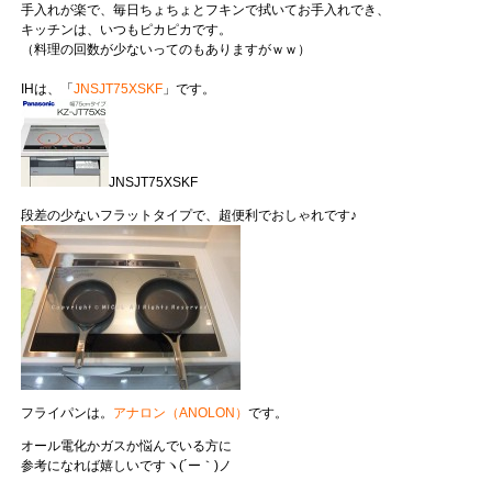
手入れが楽で、毎日ちょちょとフキンで拭いてお手入れでき、
キッチンは、いつもピカピカです。
（料理の回数が少ないってのもありますがｗｗ）
IHは、「
JNSJT75XSKF
」です。
JNSJT75XSKF
段差の少ないフラットタイプで、超便利でおしゃれです♪
フライパンは。
アナロン（ANOLON）
です。
オール電化かガスか悩んでいる方に
参考になれば嬉しいですヽ(´ー｀)ノ