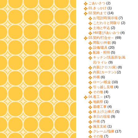
ごあいさつ
(2)
01.きっかけ
(1)
02.契約まで
(14)
お宅訪問/展示場
(7)
こだわりと間取り
(2)
土地と申込
(2)
HM選び/あいみつ
(4)
03.契約/打合せ～
(69)
間取り/外観
(6)
設備/建具
(20)
配線・照明
(5)
キッチン/洗面所/お風
呂/トイレ
(9)
内装(クロス/床)
(8)
内装(カーテン)
(2)
外構
(6)
ローン/税金
(10)
引っ越し見積
(4)
その他
(4)
04.着工～
(47)
地鎮祭
(1)
基礎工事
(4)
棟上げ/上棟式
(5)
本日の現場
(9)
外構
(7)
施主支給
(1)
クレーム/指摘
(17)
その他
(7)