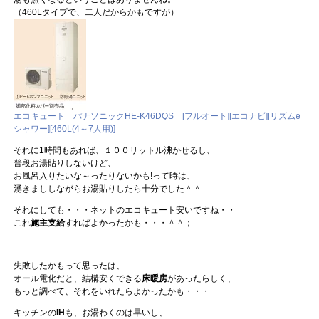
（460Lタイプで、二人だからかもですが）
エコキュート パナソニックHE-K46DQS [フルオート][エコナビ][リズムe
シャワー][460L(4～7人用)]
それに1時間もあれば、１００リットル沸かせるし、
普段お湯貼りしないけど、
お風呂入りたいな～ったりないかも!って時は、
湧きまししながらお湯貼りしたら十分でした＾＾
それにしても・・・ネットのエコキュート安いですね・・
これ
施主支給
すればよかったかも・・・＾＾；
失敗したかもって思ったは、
オール電化だと、結構安くできる
床暖房
があったらしく、
もっと調べて、それをいれたらよかったかも・・・
キッチンの
IH
も、お湯わくのは早いし、