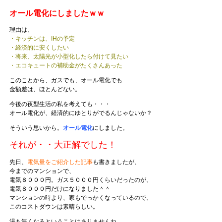
オール電化にしましたｗｗ
理由は、
・キッチンは、IHの予定
・経済的に安くしたい
・将来、太陽光が小型化したら付けて見たい
・エコキュートの補助金がたくさんあった
このことから、ガスでも、オール電化でも
金額差は、ほとんどない。
今後の夜型生活の私を考えても・・・
オール電化が、経済的にゆとりがでるんじゃないか？
そういう思いから。
オール電化
にしました。
それが・・大正解でした！
先日、
電気量をご紹介した記事
も書きましたが、
今までのマンションで、
電気８０００円。ガス５０００円くらいだったのが、
電気８０００円だけになりました＾＾
マンションの時より、家もでっかくなっているので、
このコストダウンは素晴らしい。
湯も無くなるということはありませんね。