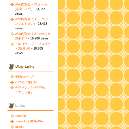
Web内覧会-バスルーム
(浴室1.25坪)
- 23,972
views
Web内覧会-リビング(シ
ンプルモダン)
- 23,413
views
Web内覧会-おしゃれな玄
関手すり
- 19,909 views
アルコランプ-リプロダク
ト製品比較
- 19,765
views
Blog-Links
海辺のわんズ
25坪の平屋日和
チワックスとチワワの
『マリっ喜』
Links
amazon
homeclub(MISAWA)
ieLinks