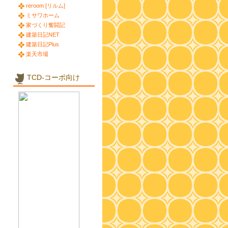
reroom [リルム]
ミサワホーム
家づくり奮闘記
建築日記NET
建築日記Plus
楽天市場
TCD-コーポ向け