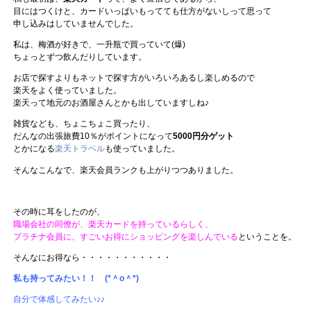
目にはつくけと、カードいっぱいもってても仕方がないしって思って
申し込みはしていませんでした。
私は、梅酒が好きで、一升瓶で買っていて(爆)
ちょっとずつ飲んだりしています。
お店で探すよりもネットで探す方がいろいろあるし楽しめるので
楽天をよく使っていました。
楽天って地元のお酒屋さんとかも出していますしね♪
雑貨なども、ちょこちょこ買ったり、
だんなの出張旅費10％がポイントになって
5000円分ゲット
とかになる
楽天トラベル
も使っていました。
そんなこんなで、楽天会員ランクも上がりつつありました。
その時に耳をしたのが、
職場会社の同僚が、楽天カードを持っているらしく、
プラチナ会員に、すごいお得にショッピングを楽しんでいる
ということを。
そんなにお得なら・・・・・・・・・・・
私も持ってみたい！！ (*＾o＾*)
自分で体感してみたい♪♪