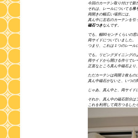
今回のカーテン取り付けで新
それは、レールについてる
吊
両開きの幅広い場所には、
真ん中に左右のカーテンを引
磁石つき
なんです。
でも、幅80センチくらいの窓
両サイドについていました。
つまり、これは１つのレール
でも。リビングダイニングの
両サイドから開ける作りでレ
正直なところ真ん中磁石より
ただカーテンは両開２枚もの
真ん中磁石がないと、いつの
じゃあ、真ん中と、両サイド
それか、真ん中の磁石部分は
これを利用して両方つるした