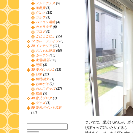
メンテナンス
(9)
光熱費
(1)
グルメ
(15)
ゴルフ
(1)
パソコン環境
(4)
カメラ女子
(5)
ブログ
(8)
ごにょごにょ
(35)
12.ガレージライフ
(6)
20.インテリア
(111)
おしゃれ雑貨
(60)
カーテン
(15)
家電/機器
(33)
照明
(3)
30.愛犬(いおん)
(33)
日常
(11)
病院/病気
(4)
お出かけ
(1)
わんこグッズ
(17)
動画
(3)
40.育児ブログ
(1)
グッズ
(1)
99.楽天ポイント攻略
(37)
ついでに。愛犬いおんが、外
げぼっって吐いたりするし