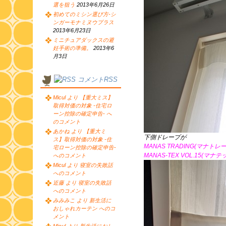
選を狙う
2013年6月26日
初めてのミシン選び方-シ
ンガーモナミヌウプラス
2013年6月23日
ミニチュアダックスの避
妊手術の準備。
2013年6
月3日
コメントRSS
Micul より 【重大ミス】
取得対価の対象 -住宅ロ
ーン控除の確定申告- へ
のコメント
あかね より 【重大ミ
下側ドレープが
ス】取得対価の対象 -住
MANAS TRADING(マナトレ
宅ローン控除の確定申告-
MANAS-TEX VOL.15(マナテ
へのコメント
Micul より 寝室の失敗話
へのコメント
近藤 より 寝室の失敗話
へのコメント
みみみこ より 新生活に
おしゃれカーテン へのコ
メント