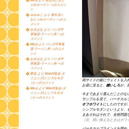
Micul より 新生活におし
ゃれカーテン へのコメン
ト
みみみこ より 新生活に
おしゃれカーテン へのコ
メント
おきはな より パンダ中
華食器-ラーメン丼 への
コメント
Micul より パンダ中華食
器-ラーメン丼 へのコメ
ント
おきはな より パンダ中
華食器-ラーメン丼 への
コメント
匿名 より Web内覧会-ダ
イニング(シンプルモダ
両サイドの裾にウェイトを入
ン) へのコメント
お昼に見ると、
縫いしろ
が、
Micul より Web内覧会-ダ
イニング(シンプルモダ
今まであまり選んだことのな
ン) へのコメント
サンプルを見て、バーチカル
オフホワイト
にしたのですが
シンプルモダンというより、
まあそれはそれで、全然問題
（次、買い換えるときはホワ
バーチカルブラインドを閉め