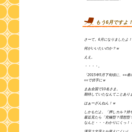
もう6月ですよ
さーて。6月になりましたよ！
何がいいたいのか？ｗ
ええ。
・・・・。
「2015年5月下旬頃に、○○
○○で伏字にｗ
まあ全国で10名さま。
期待していたなんてことあり
はぁーざんねん！ｗ
しかもだよ。「押しカル？持
最近見たら「究極型？理想型
なんと・・・わかりにくっ！
漢字２文字とか覚えにくいし