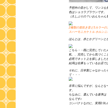
予想外の音がして、ワンコも
色はショコラブラウンです。
（久しぶりの？いおんちゃん
2種類の笛吹き音と5カラーの
スハーモニカケトル ホルンニオ
ほんとは、赤とかグリーンと
こちら・・既に完売していた
私、、完売してから気づくこ
必死でネット上を探しましたが
結局は在庫もっているお店で
それに、日本製じゃなかった
て・・・
非常に悩んですが、なんとな
す。
ちなみに、選んでいる基準は「
なんです♪
コンパクトなのに、実用2.0