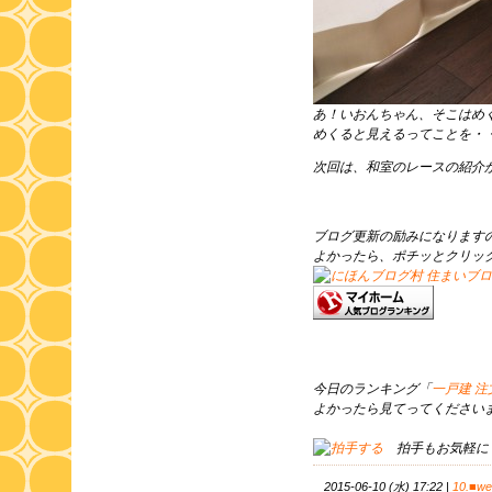
あ！いおんちゃん、そこはめ
めくると見えるってことを・
次回は、和室のレースの紹介
ブログ更新の励みになります
よかったら、ポチッとクリッ
今日のランキング「
一戸建 
よかったら見てってくださいま
拍手もお気軽に
2015-06-10 (水) 17:22
|
10.■