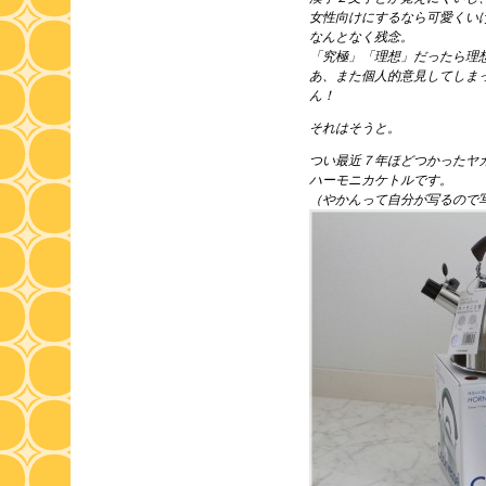
女性向けにするなら可愛くい
なんとなく残念。
「究極」「理想」だったら理
あ、また個人的意見してしま
ん！
それはそうと。
つい最近７年ほどつかったヤ
ハーモニカケトルです。
（やかんって自分が写るので