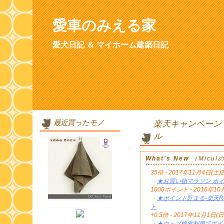
愛車のみえる家
愛犬日記 ＆ マイホーム建築日記
最近買ったモノ
楽天キャンペーン
ル
What's New
（Micu
35倍 - 2017年11月4日(土)
・
★お買い物マラソン ポイ
1000ポイント - 2016年
・
★ポイント貯まる-楽天Re
ト
+0.5倍 - 2017年11月1日(日
・
★ウェブ検索利用でポイン