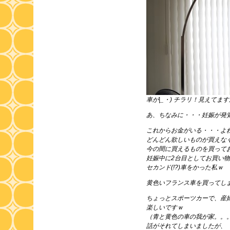
車が|_・) チラリ！見えてま
あ、ちなみに・・・妊娠が発
これからお金がいる・・・よ
どんどん欲しいものが買えな
今の間に買えるものを買って
妊娠中に2台目としてお買い
セカンド(!?)車をかった私ｗ
黄色いフランス車を買ってし
ちょっとスポーツカーで、産
楽しいですｗ
（青と黄色の車の我が家。。
話がそれてしまいましたが、