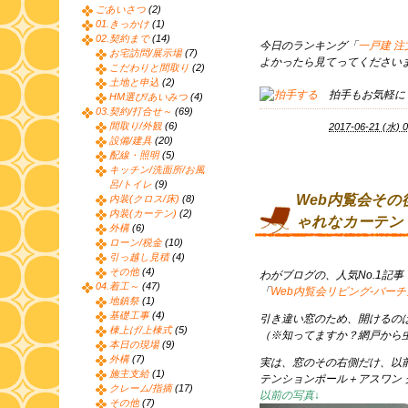
ごあいさつ
(2)
01.きっかけ
(1)
02.契約まで
(14)
今日のランキング「
一戸建 
お宅訪問/展示場
(7)
よかったら見てってくださいま
こだわりと間取り
(2)
土地と申込
(2)
拍手もお気軽に
HM選び/あいみつ
(4)
03.契約/打合せ～
(69)
間取り/外観
(6)
2017-06-21 (水) 0
設備/建具
(20)
配線・照明
(5)
キッチン/洗面所/お風
呂/トイレ
(9)
Web内覧会そ
内装(クロス/床)
(8)
内装(カーテン)
(2)
ゃれなカーテン
外構
(6)
ローン/税金
(10)
引っ越し見積
(4)
その他
(4)
わがブログの、人気No.1記事
04.着工～
(47)
「
Web内覧会リビング-バー
地鎮祭
(1)
基礎工事
(4)
引き違い窓のため、開けるの
棟上げ/上棟式
(5)
（※知ってますか？網戸から
本日の現場
(9)
外構
(7)
実は、窓のその右側だけ、以
施主支給
(1)
テンションポール＋アスワン 
クレーム/指摘
(17)
以前の写真↓
その他
(7)