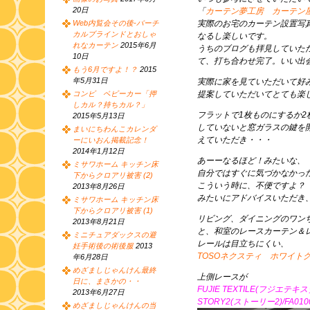
20日
「
カーテン夢工房 カーテン
Web内覧会その後-バーチ
実際のお宅のカーテン設置写
カルブラインドとおしゃ
なるし楽しいです。
れなカーテン
2015年6月
うちのブログも拝見していた
10日
て、打ち合わせ完了。いい出
もう6月ですよ！？
2015
年5月31日
実際に家を見ていただいて好
コンビ ベビーカー「押
提案していただいてとても楽
しカル？持ちカル？」
フラットで1枚ものにするか2
2015年5月13日
していないと窓ガラスの鍵を
まいにちわんこカレンダ
えていただき・・・
ーにいおん掲載記念！
2014年1月12日
あーーなるほど！みたいな、
ミサワホーム キッチン床
自分ではすぐに気づかなかっ
下からクロアリ被害 (2)
こういう時に、不便ですよ？
2013年8月26日
みたいにアドバイスいただき
ミサワホーム キッチン床
下からクロアリ被害 (1)
リビング、ダイニングのワン
2013年8月21日
と、和室のレースカーテン＆
ミニチュアダックスの避
レールは目立ちにくい、
妊手術後の術後服
2013
TOSOネクスティ ホワイ
年6月28日
めざましじゃんけん最終
上側レースが
日に、まさかの・・
FUJIE TEXTILE(フジエテキ
2013年6月27日
STORY2(ストーリー2)/FA01
めざましじゃんけんの当