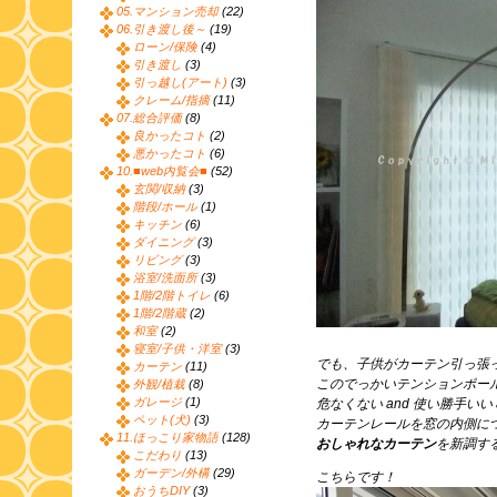
05.マンション売却
(22)
06.引き渡し後～
(19)
ローン/保険
(4)
引き渡し
(3)
引っ越し(アート)
(3)
クレーム/指摘
(11)
07.総合評価
(8)
良かったコト
(2)
悪かったコト
(6)
10.■web内覧会■
(52)
玄関/収納
(3)
階段/ホール
(1)
キッチン
(6)
ダイニング
(3)
リビング
(3)
浴室/洗面所
(3)
1階/2階トイレ
(6)
1階/2階蔵
(2)
和室
(2)
寝室/子供・洋室
(3)
でも、子供がカーテン引っ張
カーテン
(11)
このでっかいテンションポー
外観/植栽
(8)
ガレージ
(1)
危なくない and 使い勝手いい
ペット(犬)
(3)
カーテンレールを窓の内側に
11.ほっこり家物語
(128)
おしゃれなカーテン
を新調す
こだわり
(13)
ガーデン/外構
(29)
こちらです！
おうちDIY
(3)