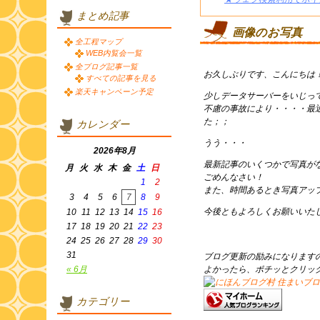
まとめ記事
画像のお写真
全工程マップ
WEB内覧会一覧
全ブログ記事一覧
お久しぶりです、こんにちは
すべての記事を見る
楽天キャンペーン予定
少しデータサーバーをいじっ
不慮の事故により・・・・最
た；；
カレンダー
うう・・・
2026年8月
最新記事のいくつかで写真が
月
火
水
木
金
土
日
ごめんなさい！
1
2
また、時間あるとき写真アッ
3
4
5
6
7
8
9
今後ともよろしくお願いいたします
10
11
12
13
14
15
16
17
18
19
20
21
22
23
24
25
26
27
28
29
30
31
ブログ更新の励みになります
« 6月
よかったら、ポチッとクリッ
カテゴリー