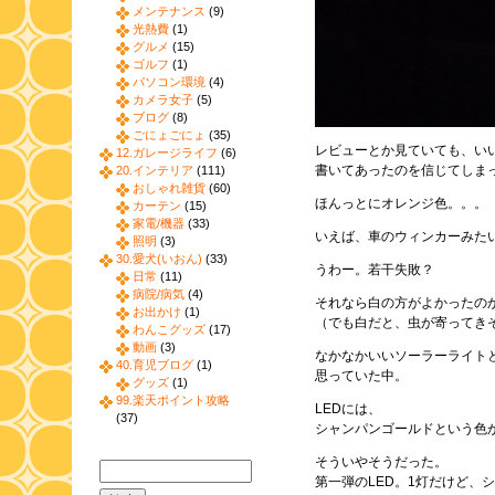
メンテナンス
(9)
光熱費
(1)
グルメ
(15)
ゴルフ
(1)
パソコン環境
(4)
カメラ女子
(5)
ブログ
(8)
ごにょごにょ
(35)
レビューとか見ていても、い
12.ガレージライフ
(6)
書いてあったのを信じてしま
20.インテリア
(111)
おしゃれ雑貨
(60)
ほんっとにオレンジ色。。。
カーテン
(15)
家電/機器
(33)
いえば、車のウィンカーみた
照明
(3)
30.愛犬(いおん)
(33)
うわー。若干失敗？
日常
(11)
病院/病気
(4)
それなら白の方がよかったの
お出かけ
(1)
（でも白だと、虫が寄ってき
わんこグッズ
(17)
動画
(3)
なかなかいいソーラーライト
40.育児ブログ
(1)
思っていた中。
グッズ
(1)
99.楽天ポイント攻略
LEDには、
(37)
シャンパンゴールドという色
そういやそうだった。
第一弾のLED。1灯だけど、