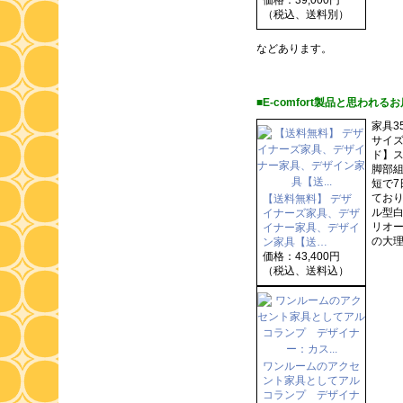
価格：39,000円
（税込、送料別）
などあります。
■E-comfort製品と思われるお
家具3
サイズ
ド】ス
脚部
短で
ており
【送料無料】 デザ
ル型白
イナーズ家具、デザ
リオー
イナー家具、デザイ
の大理
ン家具【送…
価格：43,400円
（税込、送料込）
ワンルームのアクセ
ント家具としてアル
コランプ デザイナ