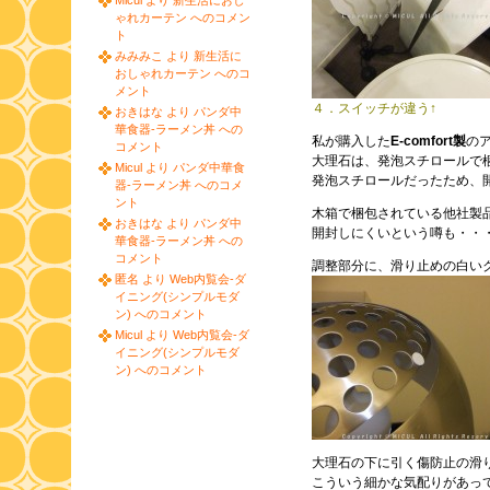
Micul より 新生活におし
ゃれカーテン へのコメン
ト
みみみこ より 新生活に
おしゃれカーテン へのコ
メント
４．スイッチが違う↑
おきはな より パンダ中
華食器-ラーメン丼 への
私が購入した
E-comfort製
の
コメント
大理石は、発泡スチロールで
Micul より パンダ中華食
発泡スチロールだったため、
器-ラーメン丼 へのコメ
ント
木箱で梱包されている他社製
おきはな より パンダ中
開封しにくいという噂も・・
華食器-ラーメン丼 への
コメント
調整部分に、滑り止めの白い
匿名 より Web内覧会-ダ
イニング(シンプルモダ
ン) へのコメント
Micul より Web内覧会-ダ
イニング(シンプルモダ
ン) へのコメント
大理石の下に引く傷防止の滑
こういう細かな気配りがあっ