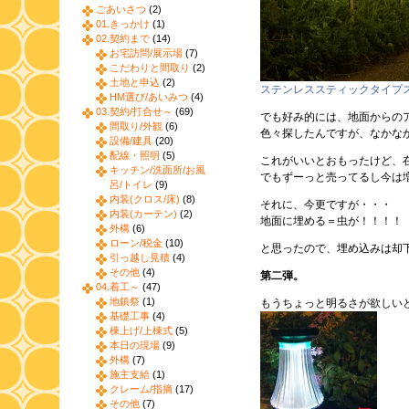
ごあいさつ
(2)
01.きっかけ
(1)
02.契約まで
(14)
お宅訪問/展示場
(7)
こだわりと間取り
(2)
土地と申込
(2)
ステンレススティックタイプ
HM選び/あいみつ
(4)
03.契約/打合せ～
(69)
でも好み的には、地面からの
間取り/外観
(6)
色々探したんですが、なかな
設備/建具
(20)
配線・照明
(5)
これがいいとおもったけど、
キッチン/洗面所/お風
でもずーっと売ってるし今は
呂/トイレ
(9)
内装(クロス/床)
(8)
それに、今更ですが・・・
内装(カーテン)
(2)
地面に埋める＝虫が！！！！
外構
(6)
ローン/税金
(10)
と思ったので、埋め込みは却
引っ越し見積
(4)
その他
(4)
第二弾。
04.着工～
(47)
地鎮祭
(1)
もうちょっと明るさが欲しい
基礎工事
(4)
棟上げ/上棟式
(5)
本日の現場
(9)
外構
(7)
施主支給
(1)
クレーム/指摘
(17)
その他
(7)