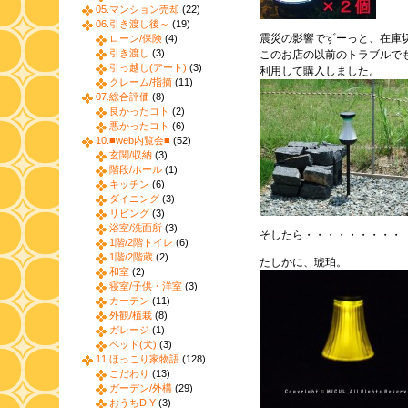
05.マンション売却
(22)
06.引き渡し後～
(19)
震災の影響でずーっと、在庫
ローン/保険
(4)
引き渡し
(3)
このお店の以前のトラブルでも
引っ越し(アート)
(3)
利用して購入しました。
クレーム/指摘
(11)
07.総合評価
(8)
良かったコト
(2)
悪かったコト
(6)
10.■web内覧会■
(52)
玄関/収納
(3)
階段/ホール
(1)
キッチン
(6)
ダイニング
(3)
リビング
(3)
浴室/洗面所
(3)
そしたら・・・・・・・・・
1階/2階トイレ
(6)
1階/2階蔵
(2)
たしかに、琥珀。
和室
(2)
寝室/子供・洋室
(3)
カーテン
(11)
外観/植栽
(8)
ガレージ
(1)
ペット(犬)
(3)
11.ほっこり家物語
(128)
こだわり
(13)
ガーデン/外構
(29)
おうちDIY
(3)