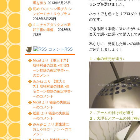
選を狙う
2013年6月26日
ランプ
を選びました。
初めてのミシン選び方-シ
ネットでも色々とリプロダク
ンガーモナミヌウプラス
2013年6月23日
のです。
ミニチュアダックスの避
できる限り本物に近いのがい
妊手術の準備。
2013年6
楽天で調べに調べて購入して
月3日
私なりに、発覚した違いの場
コメントRSS
ご紹介しましょう！
１．傘の根元が違う↓
Micul より 【重大ミス】
取得対価の対象 -住宅ロ
ーン控除の確定申告- へ
のコメント
あかね より 【重大ミ
ス】取得対価の対象 -住
宅ローン控除の確定申告-
へのコメント
Micul より 寝室の失敗話
へのコメント
２．アームの付け
近藤 より 寝室の失敗話
へのコメント
３．大理石とアームの付け根
みみみこ より 新生活に
おしゃれカーテン へのコ
メント