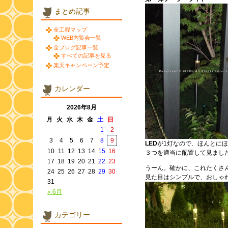
まとめ記事
全工程マップ
WEB内覧会一覧
全ブログ記事一覧
すべての記事を見る
楽天キャンペーン予定
カレンダー
2026年8月
月
火
水
木
金
土
日
1
2
3
4
5
6
7
8
9
LED
が1灯なので、ほんとに
10
11
12
13
14
15
16
３つを適当に配置して見まし
17
18
19
20
21
22
23
うーん。確かに、これたくさ
24
25
26
27
28
29
30
見た目はシンプルで、おしゃ
31
« 6月
カテゴリー