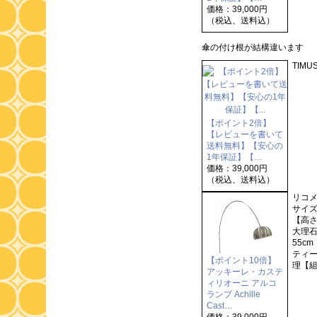
価格：39,000円
（税込、送料込）
傘の付け根が結構違います
TIM
【ポイント2倍】
【レビューを書いて
送料無料】【安心の
1年保証】【…
価格：39,000円
（税込、送料込）
リコ
サイズ
【高さ
大理石
55c
ティー
【ポイント10倍】
理【組
アッキーレ・カステ
ィリオーニ アルコ
ランプ Achille
Cast…