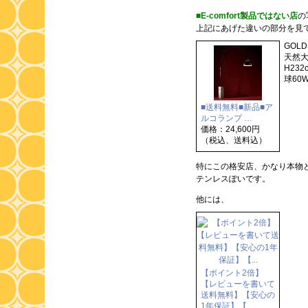
■E-comfort製品ではない店
の
上記にあげた違いの部分を見
GOLD
天然大
H23
球60W
■送料無料■新品■ア
ルコランプ …
価格：24,600円
（税込、送料込）
特にこの格安店、かなり本物
テンレスぽいです。
他には、
【ポイント2倍】
【レビューを書いて
送料無料】【安心の
1年保証】【…