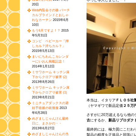
やっと導入しましたー！
20日
Web内覧会その後-バーチ
カルブラインドとおしゃ
れなカーテン
2015年6月
10日
もう6月ですよ！？
2015
年5月31日
コンビ ベビーカー「押
しカル？持ちカル？」
2015年5月13日
まいにちわんこカレンダ
ーにいおん掲載記念！
2014年1月12日
ミサワホーム キッチン床
下からクロアリ被害 (2)
2013年8月26日
ミサワホーム キッチン床
下からクロアリ被害 (1)
2013年8月21日
本当は、イタリア
ＦＬＯＳ社
ミニチュアダックスの避
（ヤマギワで新品定価
２５万
妊手術後の術後服
2013
年6月28日
さすがに20万超えるなら他
めざましじゃんけん最終
古
にするか、
新品リプロダク
日に、まさかの・・
2013年6月27日
最終的には、極力質にこだわ
めざましじゃんけんの当
製品の精度を正規品と同等に