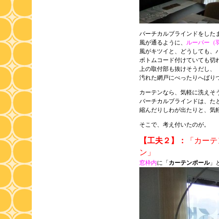
バーチカルブラインドをした
風が通るように、
ルーバー（
風がキツイと、どうしても、
ボトムコード付けていても切
上の取付部も抜けそうだし、
汚れた網戸にべったりへばり
カーテンなら、気軽に洗えそ
バーチカルブラインドは、た
縮んだりしわが出たりと、気
そこで、考え付いたのが。
【工夫２】：
「カーテ
ン」
窓枠内
に「
カーテンポール
」