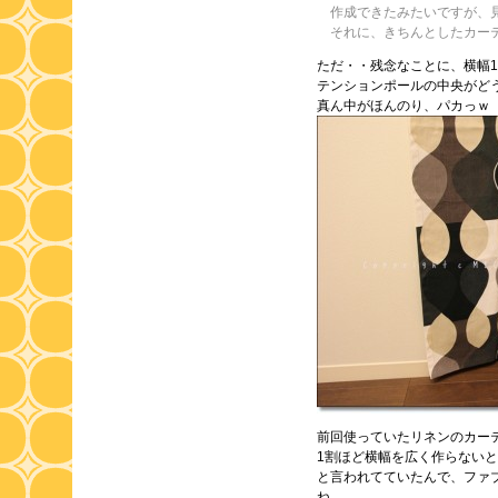
作成できたみたいですが、見
それに、きちんとしたカーテ
ただ・・残念なことに、横幅
テンションポールの中央がど
真ん中がほんのり、パカっｗ
前回使っていたリネンのカー
1割ほど横幅を広く作らない
と言われてていたんで、ファ
ね。。