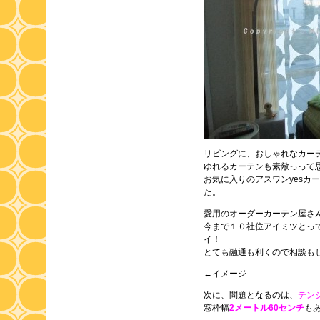
リビングに、おしゃれなカー
ゆれるカーテンも素敵っって
お気に入りのアスワンyesカ
た。
愛用のオーダーカーテン屋さ
今まで１０社位アイミツとっ
イ！
とても融通も利くので相談も
←イメージ
次に、問題となるのは、
テン
窓枠幅
2メートル60センチ
も