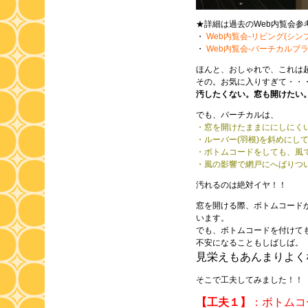
★詳細は過去のWeb内覧会参
・
Web内覧会-リビング(シン
・
Web内覧会-バーチカルブ
ほんと、おしゃれで、これは
その。お気に入りすぎて・・
汚したくない。窓も開けたい
でも、バーチカルは、
・窓を開けたままににしにく
・ルーバー(羽根)を斜めにし
・ボトムコードをしても、風
・風の影響で網戸にへばりつ
汚れるのは絶対イヤ！！
窓を開ける際、ボトムコード
います。
でも、ボトムコードを付けて
不安になることもしばしば。
見栄えもあんまりよく
そこで工夫してみました！！
【工夫１】
：ボトムコ