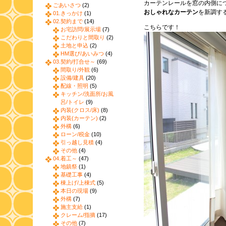
カーテンレールを窓の内側に
ごあいさつ
(2)
おしゃれなカーテン
を新調す
01.きっかけ
(1)
02.契約まで
(14)
こちらです！
お宅訪問/展示場
(7)
こだわりと間取り
(2)
土地と申込
(2)
HM選び/あいみつ
(4)
03.契約/打合せ～
(69)
間取り/外観
(6)
設備/建具
(20)
配線・照明
(5)
キッチン/洗面所/お風
呂/トイレ
(9)
内装(クロス/床)
(8)
内装(カーテン)
(2)
外構
(6)
ローン/税金
(10)
引っ越し見積
(4)
その他
(4)
04.着工～
(47)
地鎮祭
(1)
基礎工事
(4)
棟上げ/上棟式
(5)
本日の現場
(9)
外構
(7)
施主支給
(1)
クレーム/指摘
(17)
その他
(7)