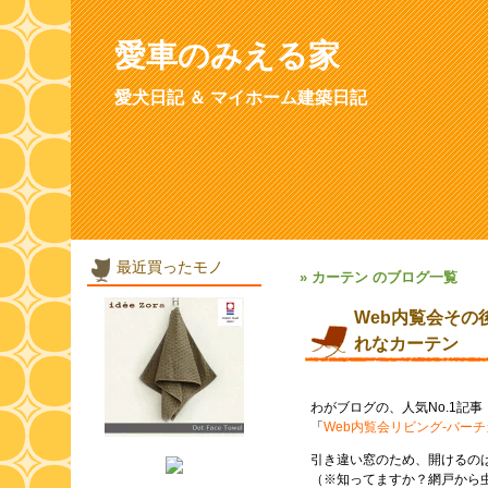
愛車のみえる家
愛犬日記 ＆ マイホーム建築日記
最近買ったモノ
» カーテン のブログ一覧
Web内覧会その
れなカーテン
わがブログの、人気No.1記事
「
Web内覧会リビング-バー
引き違い窓のため、開けるの
（※知ってますか？網戸から