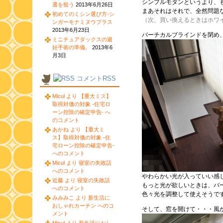
シンプルモダンというより、
選を狙う
2013年6月26日
まあそれはそれで、全然問題
初めてのミシン選び方-シ
（次、買い換えるときはホワ
ンガーモナミヌウプラス
2013年6月23日
バーチカルブラインドを閉め
ミニチュアダックスの避
妊手術の準備。
2013年6
月3日
コメントRSS
Micul より 【重大ミス】
取得対価の対象 -住宅ロ
ーン控除の確定申告- へ
のコメント
あかね より 【重大ミ
ス】取得対価の対象 -住
宅ローン控除の確定申告-
へのコメント
Micul より 寝室の失敗話
へのコメント
やわらかい光が入っていい感
近藤 より 寝室の失敗話
もっと光が欲しいときは、バ
へのコメント
色々光を調整して使えそうで
みみみこ より 新生活に
おしゃれカーテン へのコ
そして、窓を開けて・・・風
メント