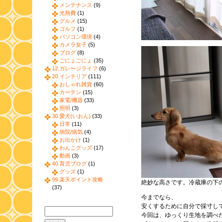
メンテナンス
(9)
光熱費
(1)
グルメ
(15)
ゴルフ
(1)
パソコン環境
(4)
カメラ女子
(5)
ブログ
(8)
ごにょごにょ
(35)
12.ガレージライフ
(6)
20.インテリア
(111)
おしゃれ雑貨
(60)
カーテン
(15)
家電/機器
(33)
照明
(3)
30.愛犬(いおん)
(33)
日常
(11)
病院/病気
(4)
お出かけ
(1)
わんこグッズ
(17)
動画
(3)
40.育児ブログ
(1)
グッズ
(1)
99.楽天ポイント攻略
絶妙な高さです。冷蔵庫の下
(37)
今までなら、
安くするために自分で採寸し
今回は、ゆっくり生地を調べ