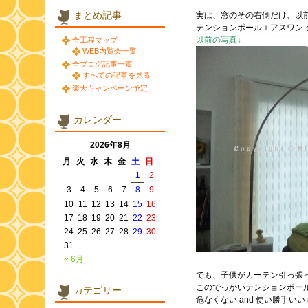
まとめ記事
実は、窓のその右側だけ、以
テンションポール＋アスワン 
以前の写真↓
全工程マップ
WEB内覧会一覧
全ブログ記事一覧
すべての記事を見る
楽天キャンペーン予定
カレンダー
2026年8月
月
火
水
木
金
土
日
1
2
3
4
5
6
7
8
9
10
11
12
13
14
15
16
17
18
19
20
21
22
23
24
25
26
27
28
29
30
31
« 6月
でも、子供がカーテン引っ張
このでっかいテンションポー
カテゴリー
危なくない and 使い勝手いい