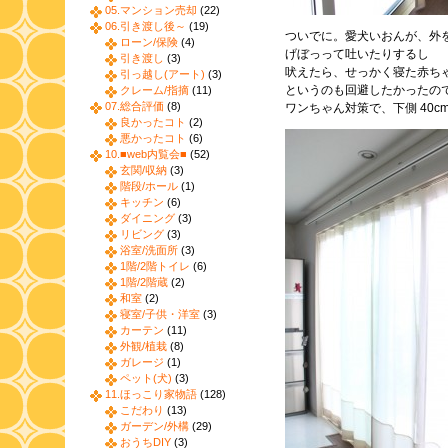
05.マンション売却
(22)
06.引き渡し後～
(19)
ついでに。愛犬いおんが、外
ローン/保険
(4)
げぼっって吐いたりするし
引き渡し
(3)
吠えたら、せっかく寝た赤ち
引っ越し(アート)
(3)
というのも回避したかったの
クレーム/指摘
(11)
07.総合評価
(8)
ワンちゃん対策で、下側 40
良かったコト
(2)
悪かったコト
(6)
10.■web内覧会■
(52)
玄関/収納
(3)
階段/ホール
(1)
キッチン
(6)
ダイニング
(3)
リビング
(3)
浴室/洗面所
(3)
1階/2階トイレ
(6)
1階/2階蔵
(2)
和室
(2)
寝室/子供・洋室
(3)
カーテン
(11)
外観/植栽
(8)
ガレージ
(1)
ペット(犬)
(3)
11.ほっこり家物語
(128)
こだわり
(13)
ガーデン/外構
(29)
おうちDIY
(3)