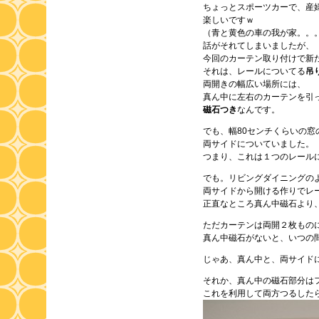
ちょっとスポーツカーで、産
楽しいですｗ
（青と黄色の車の我が家。。
話がそれてしまいましたが、
今回のカーテン取り付けで新
それは、レールについてる
吊
両開きの幅広い場所には、
真ん中に左右のカーテンを引
磁石つき
なんです。
でも、幅80センチくらいの窓
両サイドについていました。
つまり、これは１つのレール
でも。リビングダイニングの
両サイドから開ける作りでレ
正直なところ真ん中磁石より
ただカーテンは両開２枚もの
真ん中磁石がないと、いつの
じゃあ、真ん中と、両サイド
それか、真ん中の磁石部分は
これを利用して両方つるした