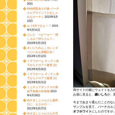
20日
Web内覧会その後-バーチ
カルブラインドとおしゃ
れなカーテン
2015年6月
10日
もう6月ですよ！？
2015
年5月31日
コンビ ベビーカー「押
しカル？持ちカル？」
2015年5月13日
まいにちわんこカレンダ
ーにいおん掲載記念！
2014年1月12日
ミサワホーム キッチン床
下からクロアリ被害 (2)
2013年8月26日
ミサワホーム キッチン床
下からクロアリ被害 (1)
2013年8月21日
ミニチュアダックスの避
両サイドの裾にウェイトを入
妊手術後の術後服
2013
お昼に見ると、
縫いしろ
が、
年6月28日
めざましじゃんけん最終
今まであまり選んだことのな
日に、まさかの・・
サンプルを見て、バーチカル
2013年6月27日
オフホワイト
にしたのですが
めざましじゃんけんの当