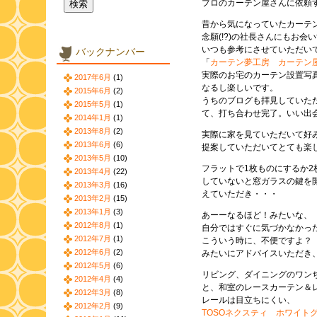
プロのカーテン屋さんに依頼
昔から気になっていたカーテ
念願(!?)の社長さんにもお
いつも参考にさせていただい
バックナンバー
「
カーテン夢工房 カーテン
実際のお宅のカーテン設置写
2017年6月
(1)
なるし楽しいです。
2015年6月
(2)
うちのブログも拝見していた
2015年5月
(1)
て、打ち合わせ完了。いい出
2014年1月
(1)
2013年8月
(2)
実際に家を見ていただいて好
2013年6月
(6)
提案していただいてとても楽
2013年5月
(10)
フラットで1枚ものにするか2
2013年4月
(22)
していないと窓ガラスの鍵を
2013年3月
(16)
えていただき・・・
2013年2月
(15)
2013年1月
(3)
あーーなるほど！みたいな、
2012年8月
(1)
自分ではすぐに気づかなかっ
2012年7月
(1)
こういう時に、不便ですよ？
2012年6月
(2)
みたいにアドバイスいただき
2012年5月
(6)
リビング、ダイニングのワン
2012年4月
(4)
と、和室のレースカーテン＆
2012年3月
(8)
レールは目立ちにくい、
2012年2月
(9)
TOSOネクスティ ホワイ