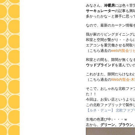
みなさん、
冷暖房
には色々苦
サーキュレーター
の記事も興
多かったかな～と勝手に思っ
なので、最新のカーテン情報
我が家のリビングダイニング
和室と空間が繋がり・・さら
エアコンを重労働させる間取
（こちら過去の
web内覧会リ
和室との間も、隙間が無くな
ウッドブラインド
を選んでい
これがまた、隙間だらけなわ
（こちら過去の
Web内覧会-
そこで。おしゃれな北欧ファ
た！！
今回は、お安い店というより
この北欧ファブリックで製作
【ルネ・デュー】 北欧ファブリック
生地の色選び中↓・・・ｗ
左から、
グリーン、ブラウン