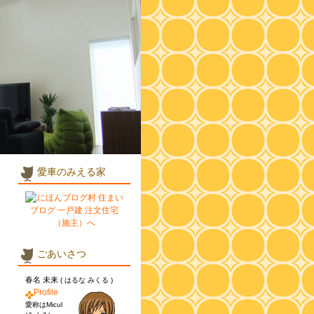
愛車のみえる家
ごあいさつ
春名 未来
( はるな みくる )
Profile
愛称はMicul