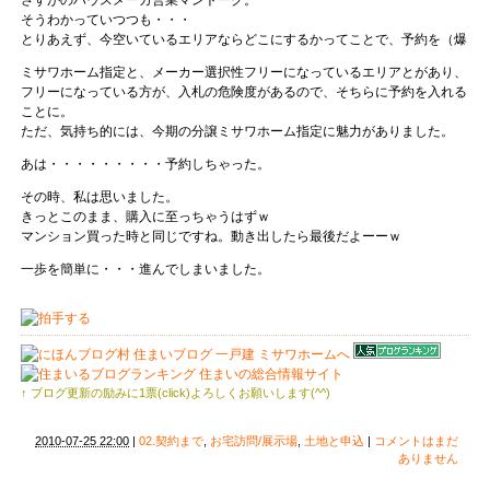
さすがのハウスメーカ営業マントーク。
そうわかっていつつも・・・
とりあえず、今空いているエリアならどこにするかってことで、予約を（爆
ミサワホーム指定と、メーカー選択性フリーになっているエリアとがあり、
フリーになっている方が、入札の危険度があるので、そちらに予約を入れる
ことに。
ただ、気持ち的には、今期の分譲ミサワホーム指定に魅力がありました。
あは・・・・・・・・・予約しちゃった。
その時、私は思いました。
きっとこのまま、購入に至っちゃうはずｗ
マンション買った時と同じですね。動き出したら最後だよーーｗ
一歩を簡単に・・・進んでしまいました。
↑ ブログ更新の励みに1票(click)よろしくお願いします(^^)
2010-07-25 22:00
|
02.契約まで
,
お宅訪問/展示場
,
土地と申込
|
コメントはまだ
ありません