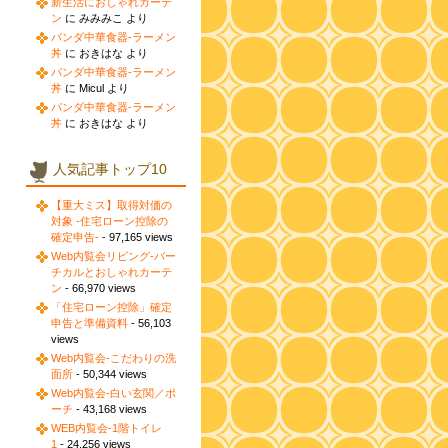
新生活におしゃれカーテ
ン
に みみみこ より
パンダ中華食器-ラーメン
丼
に おきはな より
パンダ中華食器-ラーメン
丼
に Micul より
パンダ中華食器-ラーメン
丼
に おきはな より
人気記事トップ10
【重大ミス】取得対価の
対象 -住宅ローン控除の
確定申告-
- 97,165 views
Web内覧会リビング-バー
チカルとおしゃれカーテ
ン
- 66,970 views
「住宅ローン控除」確定
申告と準備資料
- 56,103
views
Web内覧会-こだわりの洗
面所
- 50,344 views
Web内覧会-白い玄関／ポ
ーチ
- 43,168 views
WEB内覧会-1階トイレ
1
- 24,256 views