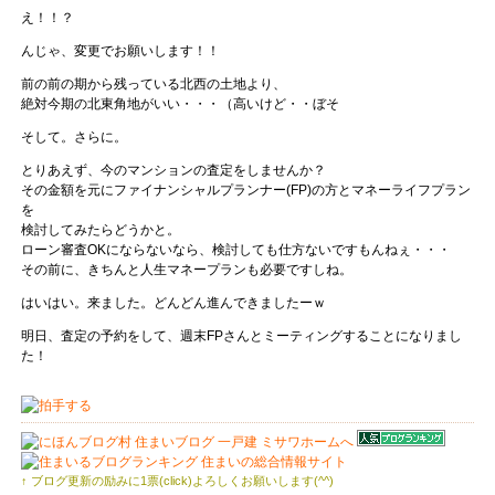
え！！？
んじゃ、変更でお願いします！！
前の前の期から残っている北西の土地より、
絶対今期の北東角地がいい・・・（高いけど・・ぼそ
そして。さらに。
とりあえず、今のマンションの査定をしませんか？
その金額を元にファイナンシャルプランナー(FP)の方とマネーライフプラン
を
検討してみたらどうかと。
ローン審査OKにならないなら、検討しても仕方ないですもんねぇ・・・
その前に、きちんと人生マネープランも必要ですしね。
はいはい。来ました。どんどん進んできましたーｗ
明日、査定の予約をして、週末FPさんとミーティングすることになりまし
た！
↑ ブログ更新の励みに1票(click)よろしくお願いします(^^)