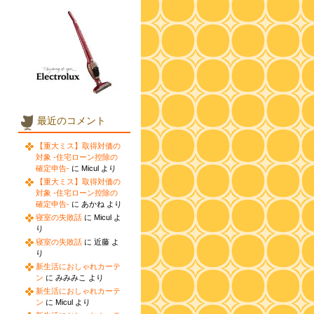
最近のコメント
【重大ミス】取得対価の
対象 -住宅ローン控除の
確定申告-
に Micul より
【重大ミス】取得対価の
対象 -住宅ローン控除の
確定申告-
に あかね より
寝室の失敗話
に Micul よ
り
寝室の失敗話
に 近藤 よ
り
新生活におしゃれカーテ
ン
に みみみこ より
新生活におしゃれカーテ
ン
に Micul より