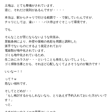
土地は、とても整備がされています。
逆に、それだけ規則があるんですが・・・・
本当は、駅からチャリで行ける範囲で・・で探していたんですが、
チャリにしては、遠い・・・バス停はすぐそこって環境です。
でも。
そんなことが苦にならないような街並み。
景観条例により、外壁や屋根の色彩を周囲と調和した
派手でないものにするよう規定されており
電線類が地中化されています。
ゴミも地中化されているため、
生ごみにカラスが・・・ということも発生しないでしょうし、
ゴミ掃除当番とかも、それほど心配しなくてよさそうなのが魅力です！
いいなー！！
って？ｗ
危ない傾向です。
そしてとどめが・・
「もし検討するかもしれないなら、とりあえず予約入れておいた方がいいで
す！」
っと。