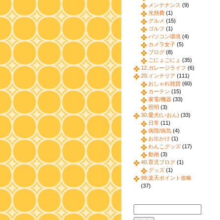
メンテナンス
(9)
光熱費
(1)
グルメ
(15)
ゴルフ
(1)
パソコン環境
(4)
カメラ女子
(5)
ブログ
(8)
ごにょごにょ
(35)
12.ガレージライフ
(6)
20.インテリア
(111)
おしゃれ雑貨
(60)
カーテン
(15)
家電/機器
(33)
照明
(3)
30.愛犬(いおん)
(33)
日常
(11)
病院/病気
(4)
お出かけ
(1)
わんこグッズ
(17)
動画
(3)
40.育児ブログ
(1)
グッズ
(1)
99.楽天ポイント攻略
(37)