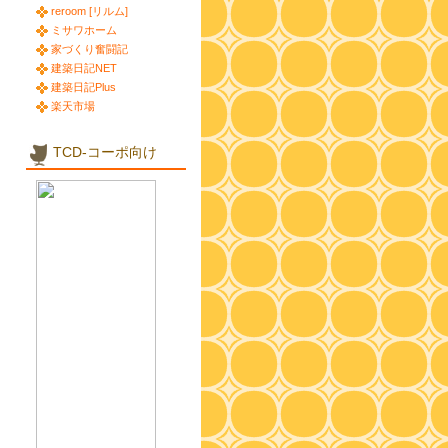
reroom [リルム]
ミサワホーム
家づくり奮闘記
建築日記NET
建築日記Plus
楽天市場
TCD-コーポ向け