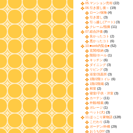
05.マンション売却
(22)
06.引き渡し後～
(19)
ローン/保険
(4)
引き渡し
(3)
引っ越し(アート)
(3)
クレーム/指摘
(11)
07.総合評価
(8)
良かったコト
(2)
悪かったコト
(6)
10.■web内覧会■
(52)
玄関/収納
(3)
階段/ホール
(1)
キッチン
(6)
ダイニング
(3)
リビング
(3)
浴室/洗面所
(3)
1階/2階トイレ
(6)
1階/2階蔵
(2)
和室
(2)
寝室/子供・洋室
(3)
カーテン
(11)
外観/植栽
(8)
ガレージ
(1)
ペット(犬)
(3)
11.ほっこり家物語
(128)
こだわり
(13)
ガーデン/外構
(29)
おうちDIY
(3)