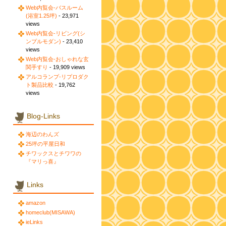
Web内覧会-バスルーム
(浴室1.25坪)
- 23,971
views
Web内覧会-リビング(シ
ンプルモダン)
- 23,410
views
Web内覧会-おしゃれな玄
関手すり
- 19,909 views
アルコランプ-リプロダク
ト製品比較
- 19,762
views
Blog-Links
海辺のわんズ
25坪の平屋日和
チワックスとチワワの
『マリっ喜』
Links
amazon
homeclub(MISAWA)
ieLinks