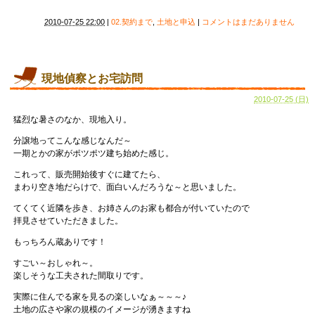
2010-07-25 22:00
|
02.契約まで
,
土地と申込
|
コメントはまだありません
現地偵察とお宅訪問
2010-07-25 (日)
猛烈な暑さのなか、現地入り。
分譲地ってこんな感じなんだ～
一期とかの家がポツポツ建ち始めた感じ。
これって、販売開始後すぐに建てたら、
まわり空き地だらけで、面白いんだろうな～と思いました。
てくてく近隣を歩き、お姉さんのお家も都合が付いていたので
拝見させていただきました。
もっちろん蔵ありです！
すごい～おしゃれ～。
楽しそうな工夫された間取りです。
実際に住んでる家を見るの楽しいなぁ～～～♪
土地の広さや家の規模のイメージが湧きますね