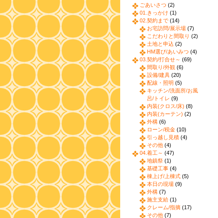
ごあいさつ
(2)
01.きっかけ
(1)
02.契約まで
(14)
お宅訪問/展示場
(7)
こだわりと間取り
(2)
土地と申込
(2)
HM選び/あいみつ
(4)
03.契約/打合せ～
(69)
間取り/外観
(6)
設備/建具
(20)
配線・照明
(5)
キッチン/洗面所/お風
呂/トイレ
(9)
内装(クロス/床)
(8)
内装(カーテン)
(2)
外構
(6)
ローン/税金
(10)
引っ越し見積
(4)
その他
(4)
04.着工～
(47)
地鎮祭
(1)
基礎工事
(4)
棟上げ/上棟式
(5)
本日の現場
(9)
外構
(7)
施主支給
(1)
クレーム/指摘
(17)
その他
(7)