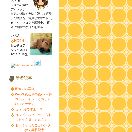
(みくる)。
フリーのWeb
ディレクター.
自身の体験や趣味を通して経験
した物語を、写真と文章で伝え
るべく、ブログを展開中。 育
児に奮闘中な日々を送る。
いおん
Profile
ミニチュア・
ダックス(♀)
2012.5.30生
新着記事
画像のお写真
Web内覧会その後-バーチ
カルブラインドとおしゃ
れなカーテン
もう6月ですよ！？
コンビ ベビーカー「押
しカル？持ちカル？」
まいにちわんこカレンダ
ーにいおん掲載記念！