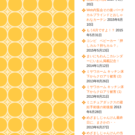
20日
Web内覧会その後-バーチ
カルブラインドとおしゃ
れなカーテン
2015年6月
10日
もう6月ですよ！？
2015
年5月31日
コンビ ベビーカー「押
しカル？持ちカル？」
2015年5月13日
まいにちわんこカレンダ
ーにいおん掲載記念！
2014年1月12日
ミサワホーム キッチン床
下からクロアリ被害 (2)
2013年8月26日
ミサワホーム キッチン床
下からクロアリ被害 (1)
2013年8月21日
ミニチュアダックスの避
妊手術後の術後服
2013
年6月28日
めざましじゃんけん最終
日に、まさかの・・
2013年6月27日
めざましじゃんけんの当