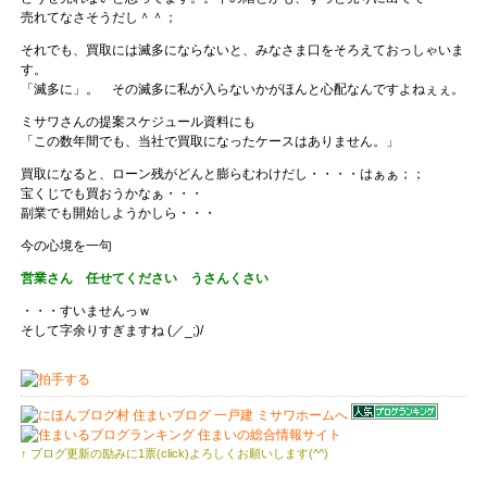
売れてなさそうだし＾＾；
それでも、買取には滅多にならないと、みなさま口をそろえておっしゃいま
す。
「滅多に」。 その滅多に私が入らないかがほんと心配なんですよねぇぇ。
ミサワさんの提案スケジュール資料にも
「この数年間でも、当社で買取になったケースはありません。」
買取になると、ローン残がどんと膨らむわけだし・・・・はぁぁ；；
宝くじでも買おうかなぁ・・・
副業でも開始しようかしら・・・
今の心境を一句
営業さん 任せてください うさんくさい
・・・すいませんっｗ
そして字余りすぎますね (／_;)/
↑ ブログ更新の励みに1票(click)よろしくお願いします(^^)