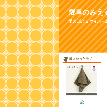
愛車のみえ
愛犬日記 ＆ マイホー
最近買ったモノ