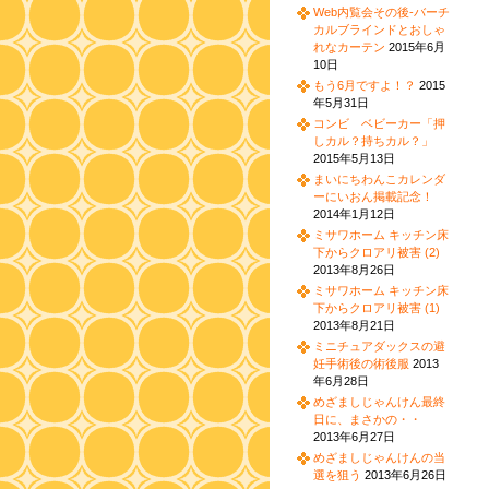
Web内覧会その後-バーチ
カルブラインドとおしゃ
れなカーテン
2015年6月
10日
もう6月ですよ！？
2015
年5月31日
コンビ ベビーカー「押
しカル？持ちカル？」
2015年5月13日
まいにちわんこカレンダ
ーにいおん掲載記念！
2014年1月12日
ミサワホーム キッチン床
下からクロアリ被害 (2)
2013年8月26日
ミサワホーム キッチン床
下からクロアリ被害 (1)
2013年8月21日
ミニチュアダックスの避
妊手術後の術後服
2013
年6月28日
めざましじゃんけん最終
日に、まさかの・・
2013年6月27日
めざましじゃんけんの当
選を狙う
2013年6月26日