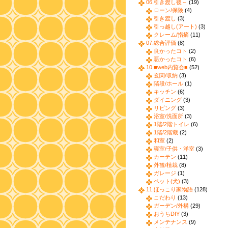
06.引き渡し後～
(19)
ローン/保険
(4)
引き渡し
(3)
引っ越し(アート)
(3)
クレーム/指摘
(11)
07.総合評価
(8)
良かったコト
(2)
悪かったコト
(6)
10.■web内覧会■
(52)
玄関/収納
(3)
階段/ホール
(1)
キッチン
(6)
ダイニング
(3)
リビング
(3)
浴室/洗面所
(3)
1階/2階トイレ
(6)
1階/2階蔵
(2)
和室
(2)
寝室/子供・洋室
(3)
カーテン
(11)
外観/植栽
(8)
ガレージ
(1)
ペット(犬)
(3)
11.ほっこり家物語
(128)
こだわり
(13)
ガーデン/外構
(29)
おうちDIY
(3)
メンテナンス
(9)