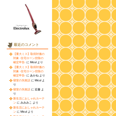
最近のコメント
【重大ミス】取得対価の
対象 -住宅ローン控除の
確定申告-
に Micul より
【重大ミス】取得対価の
対象 -住宅ローン控除の
確定申告-
に あかね より
寝室の失敗話
に Micul よ
り
寝室の失敗話
に 近藤 よ
り
新生活におしゃれカーテ
ン
に みみみこ より
新生活におしゃれカーテ
ン
に Micul より