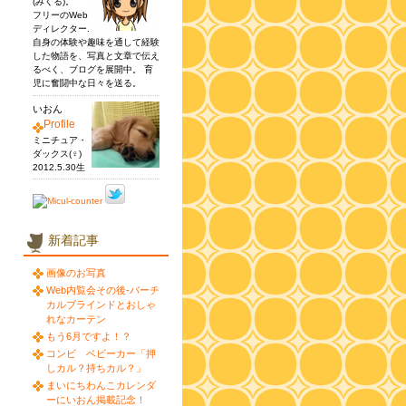
(みくる)。
フリーのWeb
ディレクター.
自身の体験や趣味を通して経験
した物語を、写真と文章で伝え
るべく、ブログを展開中。 育
児に奮闘中な日々を送る。
いおん
Profile
ミニチュア・
ダックス(♀)
2012.5.30生
新着記事
画像のお写真
Web内覧会その後-バーチ
カルブラインドとおしゃ
れなカーテン
もう6月ですよ！？
コンビ ベビーカー「押
しカル？持ちカル？」
まいにちわんこカレンダ
ーにいおん掲載記念！