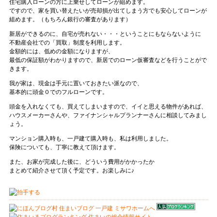
住宅購入ローンの方に上乗せしてローンが組めます。
ですので、家を買い替えたいが売却損が出てしまう方でも安心してローンが
組めます。（もちろん銀行の審査があります）
新居ができるのに、自宅が売れない・・・ということにもならないように
不動産会社での「買取」制度を利用します。
金額的には、低めの金額になりますが、
最低の保証額がわかりますので、新居でのローン仮審査などを行うことがで
きます。
我が家は、現金は手元に置いておきたい派なので、
基本的に頭金０でのフルローンです。
頭金を入れなくても、買えてしまいますので、イイと思える物件があれば、
ハウスメーカーさんや、ファイナンシャルプランナーさんに相談してみまし
ょう。
マンション購入時も、一戸建て購入時も、私は利用しました。
保険についても、丁寧に教えて頂けます。
また、お家が完成した後に、どういう費用がかかったか
まとめて紹介させて頂く予定です。お楽しみに♪