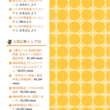
新生活におしゃれカーテ
ン
に みみみこ より
パンダ中華食器-ラーメン
丼
に おきはな より
パンダ中華食器-ラーメン
丼
に Micul より
パンダ中華食器-ラーメン
丼
に おきはな より
人気記事トップ10
【重大ミス】取得対価の
対象 -住宅ローン控除の
確定申告-
- 97,166 views
Web内覧会リビング-バー
チカルとおしゃれカーテ
ン
- 66,971 views
「住宅ローン控除」確定
申告と準備資料
- 56,104
views
Web内覧会-こだわりの洗
面所
- 50,345 views
Web内覧会-白い玄関／ポ
ーチ
- 43,168 views
WEB内覧会-1階トイレ
1
- 24,257 views