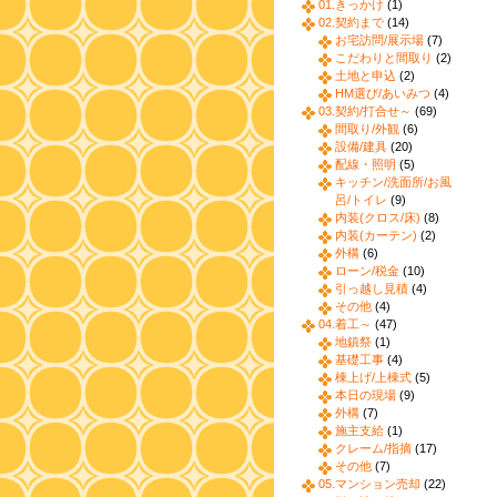
01.きっかけ
(1)
02.契約まで
(14)
お宅訪問/展示場
(7)
こだわりと間取り
(2)
土地と申込
(2)
HM選び/あいみつ
(4)
03.契約/打合せ～
(69)
間取り/外観
(6)
設備/建具
(20)
配線・照明
(5)
キッチン/洗面所/お風
呂/トイレ
(9)
内装(クロス/床)
(8)
内装(カーテン)
(2)
外構
(6)
ローン/税金
(10)
引っ越し見積
(4)
その他
(4)
04.着工～
(47)
地鎮祭
(1)
基礎工事
(4)
棟上げ/上棟式
(5)
本日の現場
(9)
外構
(7)
施主支給
(1)
クレーム/指摘
(17)
その他
(7)
05.マンション売却
(22)