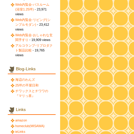
Web内覧会-バスルーム
(浴室1.25坪)
- 23,971
views
Web内覧会-リビング(シ
ンプルモダン)
- 23,412
views
Web内覧会-おしゃれな玄
関手すり
- 19,909 views
アルコランプ-リプロダク
ト製品比較
- 19,765
views
Blog-Links
海辺のわんズ
25坪の平屋日和
チワックスとチワワの
『マリっ喜』
Links
amazon
homeclub(MISAWA)
ieLinks