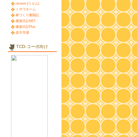
reroom [リルム]
ミサワホーム
家づくり奮闘記
建築日記NET
建築日記Plus
楽天市場
TCD-コーポ向け