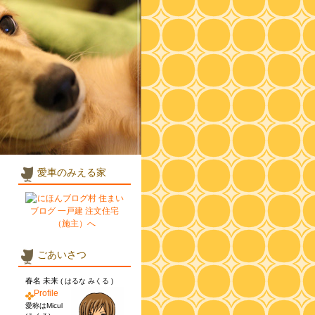
愛車のみえる家
ごあいさつ
春名 未来
( はるな みくる )
Profile
愛称はMicul