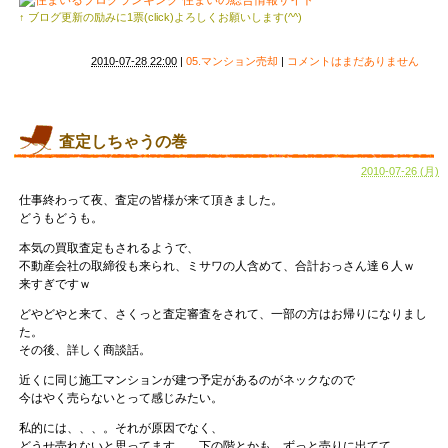
↑ ブログ更新の励みに1票(click)よろしくお願いします(^^)
2010-07-28 22:00
|
05.マンション売却
|
コメントはまだありません
査定しちゃうの巻
2010-07-26 (月)
仕事終わって夜、査定の皆様が来て頂きました。
どうもどうも。
本気の買取査定もされるようで、
不動産会社の取締役も来られ、ミサワの人含めて、合計おっさん達６人ｗ
来すぎですｗ
どやどやと来て、さくっと査定審査をされて、一部の方はお帰りになりまし
た。
その後、詳しく商談話。
近くに同じ施工マンションが建つ予定があるのがネックなので
今はやく売らないとって感じみたい。
私的には、、、。それが原因でなく、
どうせ売れないと思ってます。。下の階とかも、ずっと売りに出てて