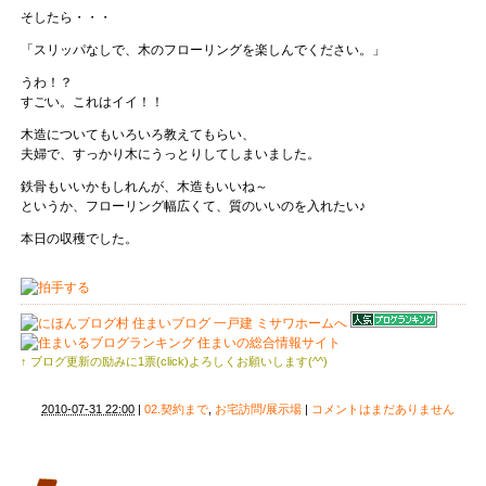
そしたら・・・
「スリッパなしで、木のフローリングを楽しんでください。」
うわ！？
すごい。これはイイ！！
木造についてもいろいろ教えてもらい、
夫婦で、すっかり木にうっとりしてしまいました。
鉄骨もいいかもしれんが、木造もいいね～
というか、フローリング幅広くて、質のいいのを入れたい♪
本日の収穫でした。
↑ ブログ更新の励みに1票(click)よろしくお願いします(^^)
2010-07-31 22:00
|
02.契約まで
,
お宅訪問/展示場
|
コメントはまだありません