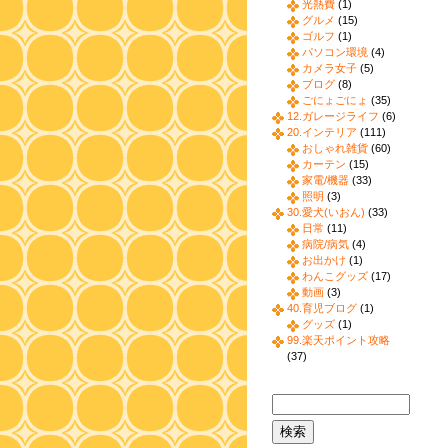
光熱費
(1)
グルメ
(15)
ゴルフ
(1)
パソコン環境
(4)
カメラ女子
(5)
ブログ
(8)
ごにょごにょ
(35)
12.ガレージライフ
(6)
20.インテリア
(111)
おしゃれ雑貨
(60)
カーテン
(15)
家電/機器
(33)
照明
(3)
30.愛犬(いおん)
(33)
日常
(11)
病院/病気
(4)
お出かけ
(1)
わんこグッズ
(17)
動画
(3)
40.育児ブログ
(1)
グッズ
(1)
99.楽天ポイント攻略
(37)