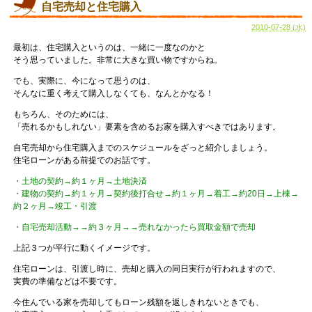
自宅売却と住宅購入
2010-07-28 (水)
最初は、住宅購入というのは、一緒に一度なのかと
そう思っていました。非常に大きな買い物ですからね。
でも、実際に、今になって思うのは、
そんなに重く考えて購入しなくても、なんとかなる！
もちろん、そのためには、
「売れるかもしれない」要素を含めるお家を購入すべきではあります。
自宅売却から住宅購入までのスケジュールをざっと紹介しましょう。
住宅ローンがある前提でのお話です。
・土地の契約→約１ヶ月→土地決済
・建物の契約→約１ヶ月→契約後打合せ→約１ヶ月→着工→約20日→上棟→
約２ヶ月→竣工・引渡
・自宅売却活動→→約３ヶ月→→売れなかったら買取金額で売却
上記３つが平行に動くイメージです。
住宅ローンは、引渡し時に、売却と購入の同日実行が行われますので、
実費の準備などは不要です。
今住んでいる家を売却してもローン残額を返しきれないときでも、