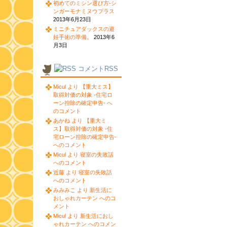
初めてのミシン選び方-シ
ンガーモナミヌウプラス
2013年6月23日
ミニチュアダックスの避
妊手術の準備。
2013年6
月3日
コメントRSS
Micul より 【重大ミス】
取得対価の対象 -住宅ロ
ーン控除の確定申告- へ
のコメント
あかね より 【重大ミ
ス】取得対価の対象 -住
宅ローン控除の確定申告-
へのコメント
Micul より 寝室の失敗話
へのコメント
近藤 より 寝室の失敗話
へのコメント
みみみこ より 新生活に
おしゃれカーテン へのコ
メント
Micul より 新生活におし
ゃれカーテン へのコメン