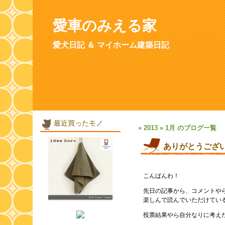
愛車のみえる家
愛犬日記 ＆ マイホーム建築日記
最近買ったモノ
» 2013 » 1月 のブログ一覧
ありがとうござ
こんばんわ！
先日の記事から、コメントや
楽しんで読んでいただけてい
投票結果やら自分なりに考え