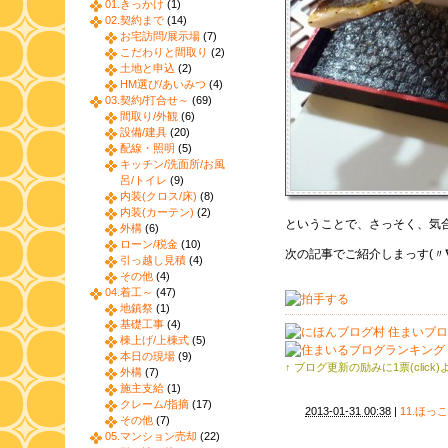
01.きっかけ
(1)
02.契約まで
(14)
お宅訪問/展示場
(7)
こだわりと間取り
(2)
土地と申込
(2)
HM選び/あいみつ
(4)
03.契約/打合せ～
(69)
間取り/外観
(6)
設備/建具
(20)
配線・照明
(5)
キッチン/洗面所/お風
呂/トイレ
(9)
内装(クロス/床)
(8)
内装(カーテン)
(2)
ということで、さっそく、気
外構
(6)
ローン/税金
(10)
次の記事でご紹介しまっす(〃∇
引っ越し見積
(4)
その他
(4)
04.着工～
(47)
地鎮祭
(1)
基礎工事
(4)
棟上げ/上棟式
(5)
本日の現場
(9)
↑ ブログ更新の励みに1票(click
外構
(7)
施主支給
(1)
クレーム/指摘
(17)
2013-01-31 00:38
|
11.ほっ
その他
(7)
05.マンション売却
(22)