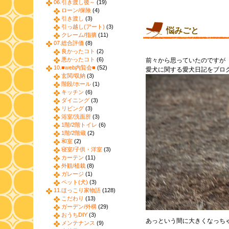
06.引き渡し後～
(19)
ローン/保険
(4)
引き渡し
(3)
引っ越し(アート)
(3)
悩みごと
クレーム/指摘
(11)
07.総合評価
(8)
良かったコト
(2)
悪かったコト
(6)
前々から思っていたのですが
10.■web内覧会■
(52)
愛犬に関する愛犬日記をブロ
玄関/収納
(3)
階段/ホール
(1)
キッチン
(6)
ダイニング
(3)
リビング
(3)
浴室/洗面所
(3)
1階/2階トイレ
(6)
1階/2階蔵
(2)
和室
(2)
寝室/子供・洋室
(3)
カーテン
(11)
外観/植栽
(8)
ガレージ
(1)
ペット(犬)
(3)
11.ほっこり家物語
(128)
こだわり
(13)
ガーデン/外構
(29)
おうちDIY
(3)
あっという間に大きくなっち
メンテナンス
(9)