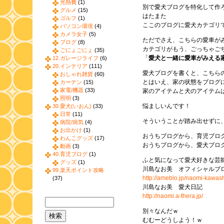
光熱費
(1)
別で愛犬ブログを特化して作
グルメ
(15)
はたまた
ゴルフ
(1)
ここのブログに愛犬カテゴリ
パソコン環境
(4)
カメラ女子
(5)
ただでさえ、こちらの愛車が
ブログ
(8)
カテゴリがもう、ごっちゃご
ごにょごにょ
(35)
「
愛犬と一緒に愛車がみえる
12.ガレージライフ
(6)
20.インテリア
(111)
愛犬ブログを書くと、こちら
おしゃれ雑貨
(60)
とはいえ、家の状態をブログ
カーテン
(15)
家電/機器
(33)
家のアイテムと犬のアイテム
照明
(3)
悩ましいんです！
30.愛犬(いおん)
(33)
日常
(11)
そういうことが踏み出せずに
病院/病気
(4)
お出かけ
(1)
おうちブログから、育児ブロ
わんこグッズ
(17)
おうちブログから、愛犬ブロ
動画
(3)
40.育児ブログ
(1)
ふと気になって愛犬好きな芸
グッズ
(1)
川島なお美 オフィシャルブ
99.楽天ポイント攻略
http://ameblo.jp/naomi-kawas
(37)
川島なお美 愛犬日記
http://naomi.a-thera.jp/
別々なんだｗ
むむーどうしよう！ｗ