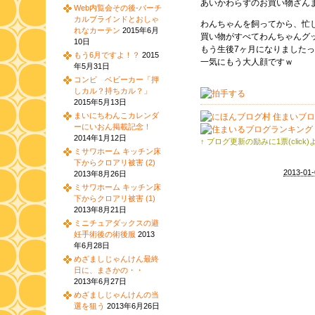
あいかわらずのお買い物ざん
Web内覧会その後-バーチ
カルブラインドとおしゃ
わんちゃんを飼ってから、忙
れなカーテン
2015年6月
買い物がすべてわんちゃんグ
10日
もう生後7ヶ月になりました
もう6月ですよ！？
2015
一気にもう大人顔ですｗ
年5月31日
コンビ ベビーカー「押
しカル？持ちカル？」
2015年5月13日
まいにちわんこカレンダ
ーにいおん掲載記念！
2014年1月12日
↑ ブログ更新の励みに1票(click
ミサワホーム キッチン床
下からクロアリ被害 (2)
2013-01-
2013年8月26日
ミサワホーム キッチン床
下からクロアリ被害 (1)
2013年8月21日
ミニチュアダックスの避
妊手術後の術後服
2013
年6月28日
めざましじゃんけん最終
日に、まさかの・・
2013年6月27日
めざましじゃんけんの当
選を狙う
2013年6月26日