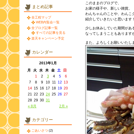
このままのブログで、
まとめ記事
お家の様子や、新しい雑貨。
わんちゃんのことや、わんこグ
全工程マップ
紹介していきたいと思います
WEB内覧会一覧
全ブログ記事一覧
少しお休みしていた期間があ
すべての記事を見る
なってしまうこともあります
楽天キャンペーン予定
また、よろしくお願いいたし
カレンダー
2013年1月
月
火
水
木
金
土
日
1
2
3
4
5
6
7
8
9
10
11
12
13
14
15
16
17
18
19
20
21
22
23
24
25
26
27
28
29
30
31
« 8月
2月 »
カテゴリー
ごあいさつ
(2)