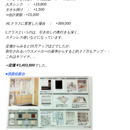
人大シンク ： +19,800
タオル掛け ： +1,500
⇒合計差額：+15,000
※Lクラスに変更した場合 ： +369,000
Lクラスというのは、引き出しの奥行きも深く、
ステンレス使いなどになっています。
定価からみると10万アップほどでしたが、
割引されるハウスメーカーの基準からすると約３７万もアップ・・
これはキツイナ。。
⇒
定価￥1,403,900
でした。
■洗面化粧台