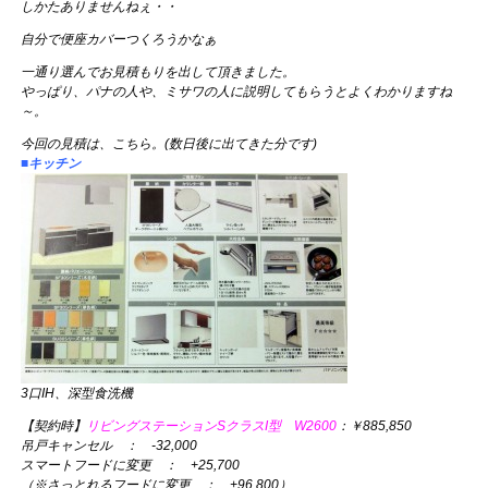
しかたありませんねぇ・・
自分で便座カバーつくろうかなぁ
一通り選んでお見積もりを出して頂きました。
やっぱり、パナの人や、ミサワの人に説明してもらうとよくわかりますね
～。
今回の見積は、こちら。(数日後に出てきた分です)
■キッチン
3口IH、深型食洗機
【契約時】
リビングステーションSクラスI型 W2600
：￥885,850
吊戸キャンセル ： -32,000
スマートフードに変更 ： +25,700
（※さっとれるフードに変更 ： +96,800）