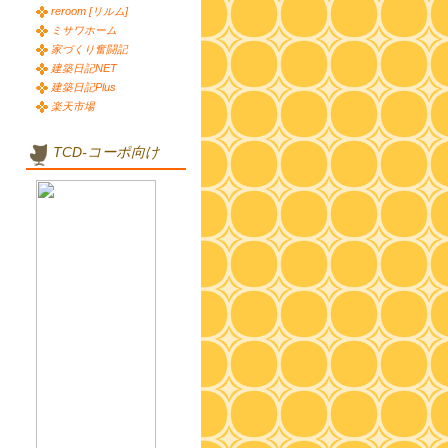
reroom [リルム]
ミサワホーム
家づくり奮闘記
建築日記NET
建築日記Plus
楽天市場
TCD-コーポ向け