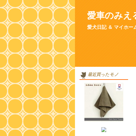
愛車のみえ
愛犬日記 ＆ マイホー
最近買ったモノ