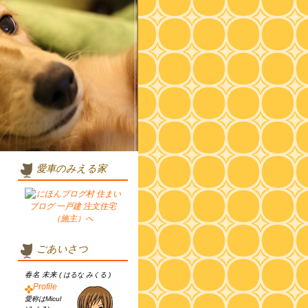
愛車のみえる家
ごあいさつ
春名 未来
( はるな みくる )
Profile
愛称はMicul