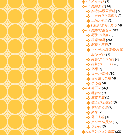
01.きっかけ
(1)
02.契約まで
(14)
お宅訪問/展示場
(7)
こだわりと間取り
(2)
土地と申込
(2)
HM選び/あいみつ
(4)
03.契約/打合せ～
(69)
間取り/外観
(6)
設備/建具
(20)
配線・照明
(5)
キッチン/洗面所/お風
呂/トイレ
(9)
内装(クロス/床)
(8)
内装(カーテン)
(2)
外構
(6)
ローン/税金
(10)
引っ越し見積
(4)
その他
(4)
04.着工～
(47)
地鎮祭
(1)
基礎工事
(4)
棟上げ/上棟式
(5)
本日の現場
(9)
外構
(7)
施主支給
(1)
クレーム/指摘
(17)
その他
(7)
05.マンション売却
(22)