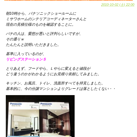
2010-10-02 (土) 22:00
朝10時から、パナソニックショールームに
ミサワホームのンテリアコーディネーターさんと
現在の見積仕様のものを確認することに。
パナの人は、愛想が悪いと評判らしいですが、
その通りｗ
たんたんと説明いただきました。
基準に入っているのが、
リビングステーションＳ
とりあえず、フードやら、Ｌやらに変えると値段が
どう違うのかがわかるようにお見積り依頼してみました。
キッチン、お風呂、トイレ、洗面所すべてを拝見しました。
基本的に、今の分譲マンションよりグレードは落としたくない・・