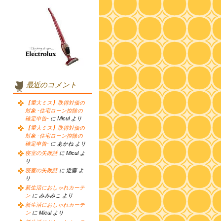
最近のコメント
【重大ミス】取得対価の
対象 -住宅ローン控除の
確定申告-
に Micul より
【重大ミス】取得対価の
対象 -住宅ローン控除の
確定申告-
に あかね より
寝室の失敗話
に Micul よ
り
寝室の失敗話
に 近藤 よ
り
新生活におしゃれカーテ
ン
に みみみこ より
新生活におしゃれカーテ
ン
に Micul より