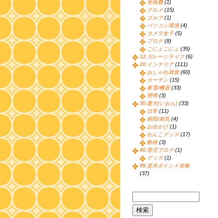
光熱費
(1)
グルメ
(15)
ゴルフ
(1)
パソコン環境
(4)
カメラ女子
(5)
ブログ
(8)
ごにょごにょ
(35)
12.ガレージライフ
(6)
20.インテリア
(111)
おしゃれ雑貨
(60)
カーテン
(15)
家電/機器
(33)
照明
(3)
30.愛犬(いおん)
(33)
日常
(11)
病院/病気
(4)
お出かけ
(1)
わんこグッズ
(17)
動画
(3)
40.育児ブログ
(1)
グッズ
(1)
99.楽天ポイント攻略
(37)