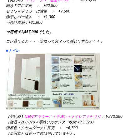
【契約時】
ココチーノS 浴室1.25坪
： ￥629,200
開きドアに変更 ： +22,800
セミワイドミラーに変更 ： +7,500
物干しバー追加 ： +1,300
⇒合計差額：+31,600
⇒定価￥1,457,000でした。
コレ見てると・・・定価って何？って感じですねぇ＾＾；
■トイレ
【契約時】
NEWアラウーノ＋手洗い＋トイレアクセサリ
：￥273,390
（便器￥200,070＋手洗いカウンター収納￥73,320）
便座色エクセルダークに変更 ： +6,700
（※写真とは違って鏡は付けていません）