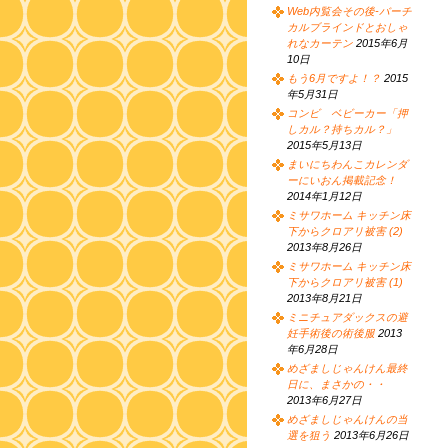
Web内覧会その後-バーチ
カルブラインドとおしゃ
れなカーテン
2015年6月
10日
もう6月ですよ！？
2015
年5月31日
コンビ ベビーカー「押
しカル？持ちカル？」
2015年5月13日
まいにちわんこカレンダ
ーにいおん掲載記念！
2014年1月12日
ミサワホーム キッチン床
下からクロアリ被害 (2)
2013年8月26日
ミサワホーム キッチン床
下からクロアリ被害 (1)
2013年8月21日
ミニチュアダックスの避
妊手術後の術後服
2013
年6月28日
めざましじゃんけん最終
日に、まさかの・・
2013年6月27日
めざましじゃんけんの当
選を狙う
2013年6月26日