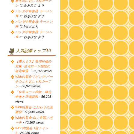
新生活におしゃれカーテ
ン
に みみみこ より
パンダ中華食器-ラーメン
丼
に おきはな より
パンダ中華食器-ラーメン
丼
に Micul より
パンダ中華食器-ラーメン
丼
に おきはな より
人気記事トップ10
【重大ミス】取得対価の
対象 -住宅ローン控除の
確定申告-
- 97,165 views
Web内覧会リビング-バー
チカルとおしゃれカーテ
ン
- 66,970 views
「住宅ローン控除」確定
申告と準備資料
- 56,103
views
Web内覧会-こだわりの洗
面所
- 50,344 views
Web内覧会-白い玄関／ポ
ーチ
- 43,168 views
WEB内覧会-1階トイレ
1
- 24,256 views