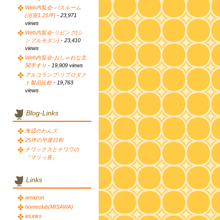
Web内覧会-バスルーム
(浴室1.25坪)
- 23,971
views
Web内覧会-リビング(シ
ンプルモダン)
- 23,410
views
Web内覧会-おしゃれな玄
関手すり
- 19,909 views
アルコランプ-リプロダク
ト製品比較
- 19,763
views
Blog-Links
海辺のわんズ
25坪の平屋日和
チワックスとチワワの
『マリっ喜』
Links
amazon
homeclub(MISAWA)
ieLinks