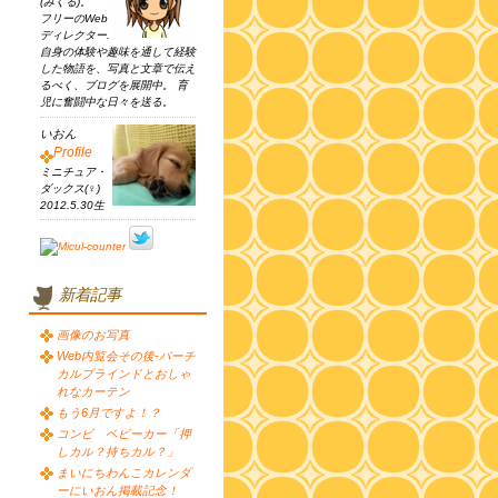
(みくる)。
フリーのWeb
ディレクター.
自身の体験や趣味を通して経験
した物語を、写真と文章で伝え
るべく、ブログを展開中。 育
児に奮闘中な日々を送る。
いおん
Profile
ミニチュア・
ダックス(♀)
2012.5.30生
新着記事
画像のお写真
Web内覧会その後-バーチ
カルブラインドとおしゃ
れなカーテン
もう6月ですよ！？
コンビ ベビーカー「押
しカル？持ちカル？」
まいにちわんこカレンダ
ーにいおん掲載記念！