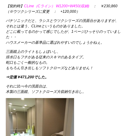
【契約時】
CLine（Cライン） W1200+W450(収納)
： ￥230,860
（※ウツクシリーズに変更 ： +120,000）
パナソニックだと、ラシスとウツクシリーズの洗面台がありますが、
それとは違う、CLineというものがありました。
どこに載ってるのかって感じでしたが、1ページひっそりのっていまし
た・・
ハウスメーカーの基準品に選ばれやすいのでしょうかねぇ。
三面鏡上のライトもしょぼいし、
排水口もフチがある従来のスキマのあるタイプ。
蛇口もごく一般的なもの。
もちろん引き出しもソフトクローズなどありません！
⇒定価￥471,200でした。
それに比べ今の洗面台は、
木製の三面鏡、ソフトクローズ大収納引き出し。