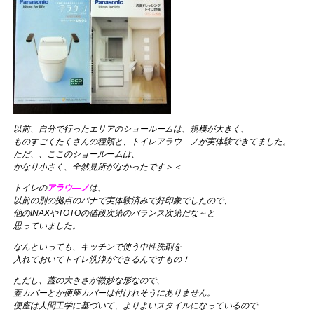
以前、自分で行ったエリアのショールームは、規模が大きく、
ものすごくたくさんの種類と、トイレアラウ―ノが実体験できてました。
ただ、、ここのショールームは、
かなり小さく、全然見所がなかったです＞＜
トイレの
アラウ―ノ
は、
以前の別の拠点のパナで実体験済みで好印象でしたので、
他のINAXやTOTOの値段次第のバランス次第だな～と
思っていました。
なんといっても、キッチンで使う中性洗剤を
入れておいてトイレ洗浄ができるんですもの！
ただし、蓋の大きさが微妙な形なので、
蓋カバーとか便座カバーは付けれそうにありません。
便座は人間工学に基づいて、よりよいスタイルになっているので