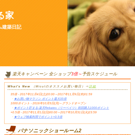
る家
ム建築日記
楽天キャンペーン 全ショップ
3倍～
予告スケジュール
What's New
（Miculのオススメお買い物日）⇒
詳細
35倍 - 2017年11月4日(土)20:00～2017年11月9日(木)01:59
・
★お買い物マラソン ポイント最大35倍
1000ポイント - 2016年10月3日(月)～グランドオープン
・
★ポイント貯まる-楽天Rebates（リーベイツ）初回購入1000ポイント
+0.5倍 - 2017年11月1日(日)00:00～2017年10月31日(火)23:59
・
★ウェブ検索利用でポイント+0.5倍
パナソニックショールーム2