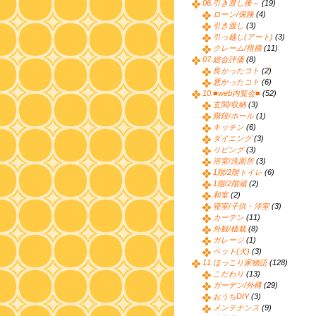
06.引き渡し後～
(19)
ローン/保険
(4)
引き渡し
(3)
引っ越し(アート)
(3)
クレーム/指摘
(11)
07.総合評価
(8)
良かったコト
(2)
悪かったコト
(6)
10.■web内覧会■
(52)
玄関/収納
(3)
階段/ホール
(1)
キッチン
(6)
ダイニング
(3)
リビング
(3)
浴室/洗面所
(3)
1階/2階トイレ
(6)
1階/2階蔵
(2)
和室
(2)
寝室/子供・洋室
(3)
カーテン
(11)
外観/植栽
(8)
ガレージ
(1)
ペット(犬)
(3)
11.ほっこり家物語
(128)
こだわり
(13)
ガーデン/外構
(29)
おうちDIY
(3)
メンテナンス
(9)