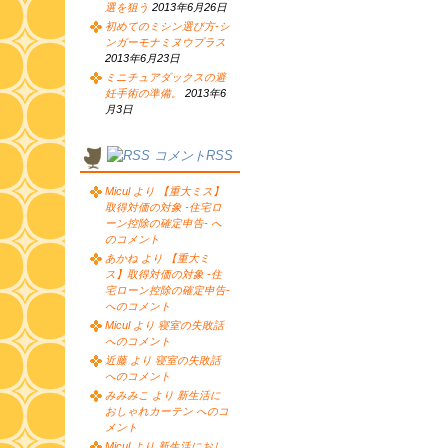
選を狙う
2013年6月26日
初めてのミシン選び方-シ
ンガーモナミヌウプラス
2013年6月23日
ミニチュアダックスの避
妊手術の準備。
2013年6
月3日
コメントRSS
Micul より 【重大ミス】
取得対価の対象 -住宅ロ
ーン控除の確定申告- へ
のコメント
あかね より 【重大ミ
ス】取得対価の対象 -住
宅ローン控除の確定申告-
へのコメント
Micul より 寝室の失敗話
へのコメント
近藤 より 寝室の失敗話
へのコメント
みみみこ より 新生活に
おしゃれカーテン へのコ
メント
Micul より 新生活におし