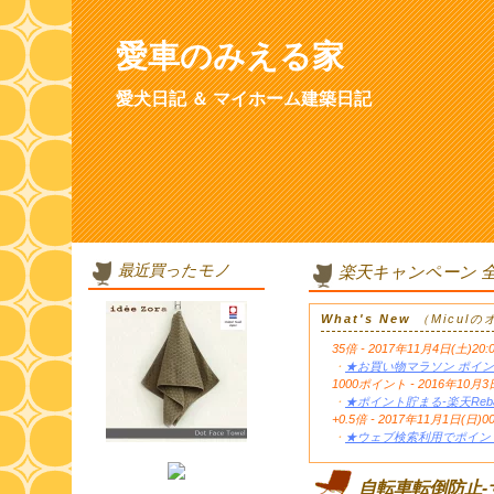
愛車のみえる家
愛犬日記 ＆ マイホーム建築日記
最近買ったモノ
楽天キャンペーン 
What's New
（Micul
35倍 - 2017年11月4日(土)20:
・
★お買い物マラソン ポイン
1000ポイント - 2016年1
・
★ポイント貯まる-楽天Reb
+0.5倍 - 2017年11月1日(日)0
・
★ウェブ検索利用でポイント
自転車転倒防止