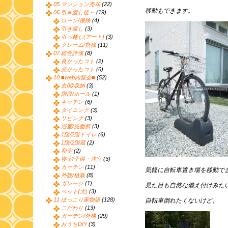
05.マンション売却
(22)
移動もできます。
06.引き渡し後～
(19)
ローン/保険
(4)
引き渡し
(3)
引っ越し(アート)
(3)
クレーム/指摘
(11)
07.総合評価
(8)
良かったコト
(2)
悪かったコト
(6)
10.■web内覧会■
(52)
玄関/収納
(3)
階段/ホール
(1)
キッチン
(6)
ダイニング
(3)
リビング
(3)
浴室/洗面所
(3)
1階/2階トイレ
(6)
1階/2階蔵
(2)
和室
(2)
寝室/子供・洋室
(3)
カーテン
(11)
気軽に自転車置き場を移動で
外観/植栽
(8)
ガレージ
(1)
見た目も自然な備え付けみた
ペット(犬)
(3)
11.ほっこり家物語
(128)
自転車倒れたくないけど、
こだわり
(13)
ガーデン/外構
(29)
おうちDIY
(3)