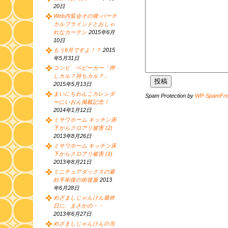
20日
Web内覧会その後-バーチ
カルブラインドとおしゃ
れなカーテン
2015年6月
10日
もう6月ですよ！？
2015
年5月31日
コンビ ベビーカー「押
しカル？持ちカル？」
2015年5月13日
まいにちわんこカレンダ
Spam Protection by
WP-SpamFr
ーにいおん掲載記念！
2014年1月12日
ミサワホーム キッチン床
下からクロアリ被害 (2)
2013年8月26日
ミサワホーム キッチン床
下からクロアリ被害 (1)
2013年8月21日
ミニチュアダックスの避
妊手術後の術後服
2013
年6月28日
めざましじゃんけん最終
日に、まさかの・・
2013年6月27日
めざましじゃんけんの当