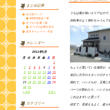
まとめ記事
うちは風が強いエリアなので
全工程マップ
WEB内覧会一覧
自転車がよく倒れちゃうんで
全ブログ記事一覧
すべての記事を見る
楽天キャンペーン予定
カレンダー
2011年5月
月
火
水
木
金
土
日
1
2
3
4
5
6
7
8
ちょうど置いている場所が、
9
10
11
12
13
14
15
余計に片方のスタンドのチャ
16
17
18
19
20
21
22
23
24
25
26
27
28
29
倒れて、ハンドルが、玉竜に
30
31
パーツが割れたり、ハンドル
« 4月
6月 »
これはまずいと思って、
カテゴリー
頑丈で、見栄えもよく、盗ら