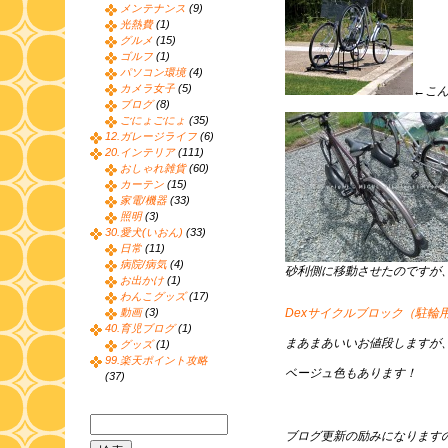
メンテナンス
(9)
光熱費
(1)
グルメ
(15)
ゴルフ
(1)
パソコン環境
(4)
カメラ女子
(5)
←こ
ブログ
(8)
ごにょごにょ
(35)
12.ガレージライフ
(6)
20.インテリア
(111)
おしゃれ雑貨
(60)
カーテン
(15)
家電/機器
(33)
照明
(3)
30.愛犬(いおん)
(33)
日常
(11)
病院/病気
(4)
砂利側に移動させたのですが
お出かけ
(1)
わんこグッズ
(17)
動画
(3)
Dexサイクルブロック（駐輪
40.育児ブログ
(1)
まあまあいいお値段しますが、
グッズ
(1)
99.楽天ポイント攻略
ベージュ色もあります！
(37)
ブログ更新の励みになります