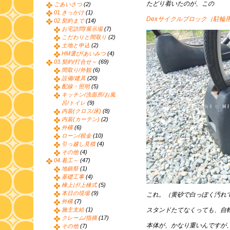
たどり着いたのが、この
ごあいさつ
(2)
01.きっかけ
(1)
Dexサイクルブロック（駐輪
02.契約まで
(14)
お宅訪問/展示場
(7)
こだわりと間取り
(2)
土地と申込
(2)
HM選び/あいみつ
(4)
03.契約/打合せ～
(69)
間取り/外観
(6)
設備/建具
(20)
配線・照明
(5)
キッチン/洗面所/お風
呂/トイレ
(9)
内装(クロス/床)
(8)
内装(カーテン)
(2)
外構
(6)
ローン/税金
(10)
引っ越し見積
(4)
その他
(4)
04.着工～
(47)
地鎮祭
(1)
基礎工事
(4)
棟上げ/上棟式
(5)
本日の現場
(9)
これ。（黄砂で白っぽく汚れ
外構
(7)
施主支給
(1)
スタンドたてなくっても、自
クレーム/指摘
(17)
本体が、かなり重いんですが
その他
(7)