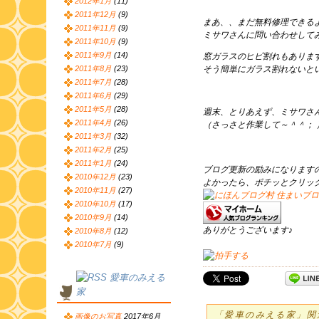
2012年1月
(11)
2011年12月
(9)
まあ、、まだ無料修理できる
2011年11月
(9)
ミサワさんに問い合わせして
2011年10月
(9)
2011年9月
(14)
窓ガラスのヒビ割れもありま
2011年8月
(23)
そう簡単にガラス割れないと
2011年7月
(28)
2011年6月
(29)
2011年5月
(28)
週末、とりあえず、ミサワさ
2011年4月
(26)
（さっさと作業して～＾＾； 
2011年3月
(32)
2011年2月
(25)
2011年1月
(24)
ブログ更新の励みになります
2010年12月
(23)
よかったら、ポチッとクリッ
2010年11月
(27)
2010年10月
(17)
2010年9月
(14)
ありがとうございます♪
2010年8月
(12)
2010年7月
(9)
愛車のみえる
家
「愛車のみえる家」関
画像のお写真
2017年6月