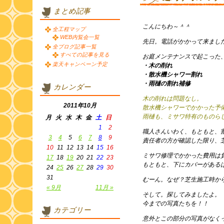
まとめ記事
こんにちわ～＾＾
全工程マップ
WEB内覧会一覧
先日。電話がかかって来まし
全ブログ記事一覧
すべての記事を見る
お庭メンテナンスで起こった
楽天キャンペーン予定
・木の削れ
・散水機シャワー割れ
・雨樋の割れ補修
カレンダー
木の削れは問題なし。
2011年10月
散水機シャワーでかかった予
雨樋も、ミサワ特有のものら
月
火
水
木
金
土
日
1
2
職人さんいわく、もともと、
3
4
5
6
7
8
9
責任者の方が確認した限り、
10
11
12
13
14
15
16
ミサワ修理でかかった費用は
17
18
19
20
21
22
23
もともと、下にカバーがある
24
25
26
27
28
29
30
31
むーん。なぜ？芝生施工時か
« 9月
11月 »
そして。探してみましたよ。
今までの写真たちを！！
カテゴリー
意外とこの部分の写真がなく