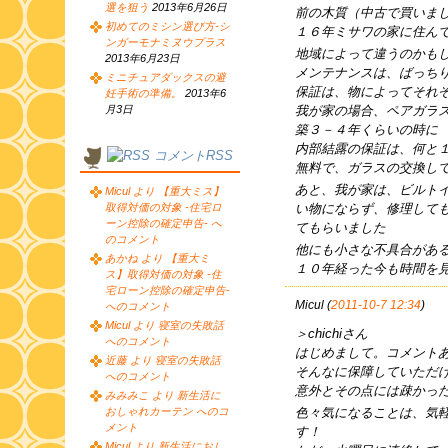
選を狙う
2013年6月26日
前の木質（中古で買いま
初めてのミシン選び方-シ
１６年ミサワの家に住ん
ンガーモナミヌウプラス
地域によって違うのかも
2013年6月23日
メンテナンスは、ばっち
ミニチュアダックスの避
保証は、物によってそれ
妊手術の準備。
2013年6
我が家の場合、ペアガラ
月3日
築３－４年くらいの時に
内部結露の保証は、何と
コメントRSS
無料で、ガラスの交換し
あと、我が家は、ビルト
Micul より 【重大ミス】
い物にならず、修理して
取得対価の対象 -住宅ロ
ーン控除の確定申告- へ
てもらいました
のコメント
他にも小さな不具合があ
あかね より 【重大ミ
１０年経った今も時間を
ス】取得対価の対象 -住
宅ローン控除の確定申告-
Micul (
2011-10-7 12:34
)
へのコメント
Micul より 寝室の失敗話
＞chichiさん
へのコメント
はじめまして。コメント
近藤 より 寝室の失敗話
そんなに保障していただ
へのコメント
意外とその点には疎かっ
みみみこ より 新生活に
色々気になることは、気
おしゃれカーテン へのコ
メント
す！
Micul より 新生活におし