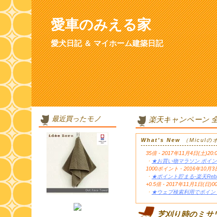
愛車のみえる家
愛犬日記 ＆ マイホーム建築日記
最近買ったモノ
楽天キャンペーン 
What's New
（Micul
35倍 - 2017年11月4日(土)20:
・
★お買い物マラソン ポイン
1000ポイント - 2016年1
・
★ポイント貯まる-楽天Reb
+0.5倍 - 2017年11月1日(日)0
・
★ウェブ検索利用でポイント
芝刈り時のミサ