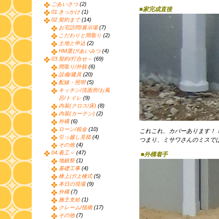
ごあいさつ
(2)
■家完成直後
01.きっかけ
(1)
02.契約まで
(14)
お宅訪問/展示場
(7)
こだわりと間取り
(2)
土地と申込
(2)
HM選び/あいみつ
(4)
03.契約/打合せ～
(69)
間取り/外観
(6)
設備/建具
(20)
配線・照明
(5)
キッチン/洗面所/お風
呂/トイレ
(9)
内装(クロス/床)
(8)
内装(カーテン)
(2)
外構
(6)
ローン/税金
(10)
これこれ、カバーあります！
引っ越し見積
(4)
つまり、ミサワさんのミスで
その他
(4)
04.着工～
(47)
■外構着手
地鎮祭
(1)
基礎工事
(4)
棟上げ/上棟式
(5)
本日の現場
(9)
外構
(7)
施主支給
(1)
クレーム/指摘
(17)
その他
(7)