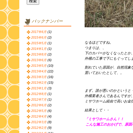
バックナンバー
2017年6月
(1)
2015年6月
(2)
なるほどですね。
2015年5月
(1)
つまりは、、
2014年1月
(1)
下のカバーがなくなったとか
2013年8月
(2)
外構の工事で下にもぐってし
2013年6月
(6)
2013年5月
(10)
割れていた原因が、自然現象
2013年4月
(22)
置いておいたとして、。
2013年3月
(16)
2013年2月
(15)
2013年1月
(3)
まず。誰が悪いのかというと
2012年8月
(1)
外構業者さんであるんですが
2012年7月
(1)
ミサワホーム経由で高いお金
2012年6月
(2)
結果として・・
2012年5月
(6)
2012年4月
(4)
「ミサワホームさん！！
2012年3月
(8)
こんな施工のおかげで、原因
2012年2月
(9)