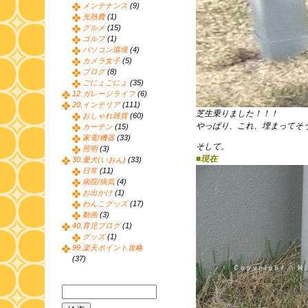
メンテナンス
(9)
光熱費
(1)
グルメ
(15)
ゴルフ
(1)
パソコン環境
(4)
カメラ女子
(5)
ブログ
(8)
ごにょごにょ
(35)
12.ガレージライフ
(6)
20.インテリア
(111)
芝生乗りました！！！
おしゃれ雑貨
(60)
やっぱり、これ、埋まってそ
カーテン
(15)
家電/機器
(33)
そして。
照明
(3)
■現在
30.愛犬(いおん)
(33)
日常
(11)
病院/病気
(4)
お出かけ
(1)
わんこグッズ
(17)
動画
(3)
40.育児ブログ
(1)
グッズ
(1)
99.楽天ポイント攻略
(37)