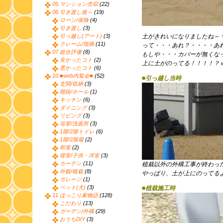
05.マンション売却
(22)
06.引き渡し後～
(19)
ローン/保険
(4)
引き渡し
(3)
引っ越し(アート)
(3)
土がきれいになりましたね～
クレーム/指摘
(11)
って・・・あれ？・・・・あ
07.総合評価
(8)
もしや・・・カバーが無くな
良かったコト
(2)
上に土がのってる！！！！？
悪かったコト
(6)
10.■web内覧会■
(52)
■引っ越し当時
玄関/収納
(3)
階段/ホール
(1)
キッチン
(6)
ダイニング
(3)
リビング
(3)
浴室/洗面所
(3)
1階/2階トイレ
(6)
1階/2階蔵
(2)
和室
(2)
寝室/子供・洋室
(3)
カーテン
(11)
植栽以外の外構工事が終わっ
外観/植栽
(8)
やっぱり、土が上にのってる
ガレージ
(1)
ペット(犬)
(3)
■植栽施工時
11.ほっこり家物語
(128)
こだわり
(13)
ガーデン/外構
(29)
おうちDIY
(3)