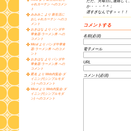
ただ、火曜日に連絡して
ゃれカーテン へのコメン
か・・・＾＾；
ト
遅すぎなんです＞＜！！
みみみこ より 新生活に
おしゃれカーテン へのコ
メント
コメントする
おきはな より パンダ中
華食器-ラーメン丼 への
名前(必須)
コメント
Micul より パンダ中華食
電子メール
器-ラーメン丼 へのコメ
ント
おきはな より パンダ中
URL
華食器-ラーメン丼 への
コメント
匿名 より Web内覧会-ダ
コメント(必須)
イニング(シンプルモダ
ン) へのコメント
Micul より Web内覧会-ダ
イニング(シンプルモダ
ン) へのコメント