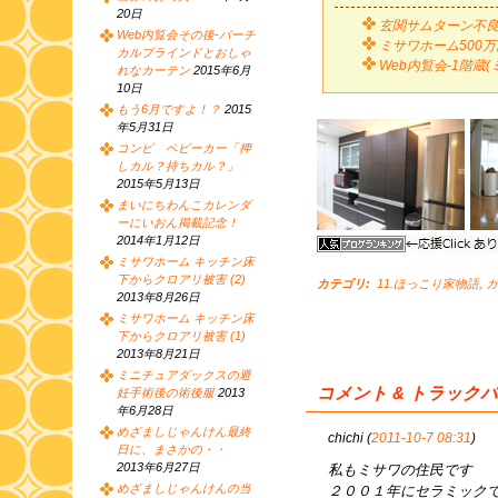
20日
玄関サムターン不良
Web内覧会その後-バーチ
ミサワホーム500
カルブラインドとおしゃ
Web内覧会-1階蔵
れなカーテン
2015年6月
10日
もう6月ですよ！？
2015
年5月31日
コンビ ベビーカー「押
しカル？持ちカル？」
2015年5月13日
まいにちわんこカレンダ
ーにいおん掲載記念！
2014年1月12日
ミサワホーム キッチン床
下からクロアリ被害 (2)
カテゴリ
:
11.ほっこり家物語
,
ガ
2013年8月26日
ミサワホーム キッチン床
下からクロアリ被害 (1)
2013年8月21日
ミニチュアダックスの避
コメント & トラック
妊手術後の術後服
2013
年6月28日
めざましじゃんけん最終
chichi (
2011-10-7 08:31
)
日に、まさかの・・
2013年6月27日
私もミサワの住民です
めざましじゃんけんの当
２００１年にセラミック