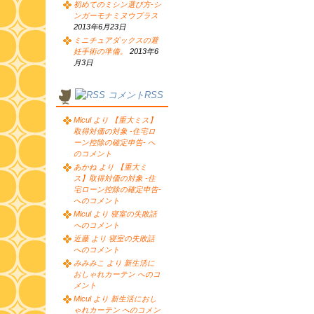
初めてのミシン選び方-シ
ンガーモナミヌウプラス
2013年6月23日
ミニチュアダックスの避
妊手術の準備。
2013年6
月3日
コメントRSS
Micul より 【重大ミス】
取得対価の対象 -住宅ロ
ーン控除の確定申告- へ
のコメント
あかね より 【重大ミ
ス】取得対価の対象 -住
宅ローン控除の確定申告-
へのコメント
Micul より 寝室の失敗話
へのコメント
近藤 より 寝室の失敗話
へのコメント
みみみこ より 新生活に
おしゃれカーテン へのコ
メント
Micul より 新生活におし
ゃれカーテン へのコメン