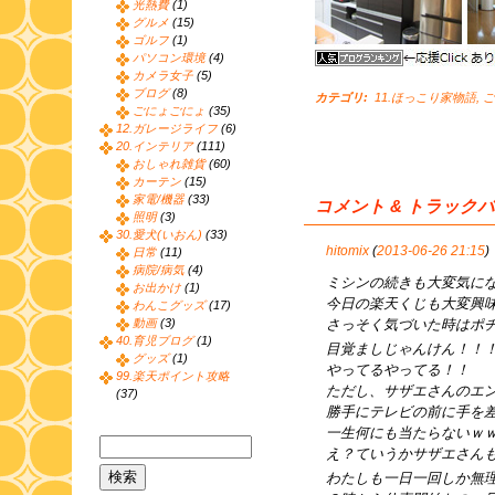
光熱費
(1)
グルメ
(15)
ゴルフ
(1)
パソコン環境
(4)
カメラ女子
(5)
ブログ
(8)
カテゴリ
:
11.ほっこり家物語
,
ご
ごにょごにょ
(35)
12.ガレージライフ
(6)
20.インテリア
(111)
おしゃれ雑貨
(60)
カーテン
(15)
家電/機器
(33)
コメント & トラック
照明
(3)
30.愛犬(いおん)
(33)
hitomix
(
2013-06-26 21:15
)
日常
(11)
病院/病気
(4)
ミシンの続きも大変気に
お出かけ
(1)
今日の楽天くじも大変興
わんこグッズ
(17)
さっそく気づいた時はポ
動画
(3)
40.育児ブログ
(1)
目覚ましじゃんけん！！
グッズ
(1)
やってるやってる！！
99.楽天ポイント攻略
ただし、サザエさんのエ
(37)
勝手にテレビの前に手を
一生何にも当たらないｗ
え？ていうかサザエさん
わたしも一日一回しか無