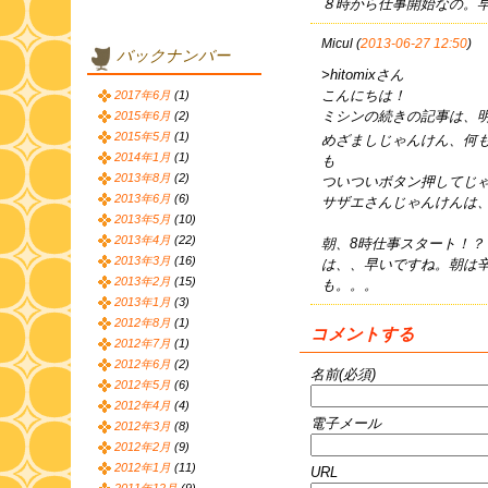
８時から仕事開始なの。
Micul (
2013-06-27 12:50
)
バックナンバー
>hitomixさん
こんにちは！
2017年6月
(1)
ミシンの続きの記事は、
2015年6月
(2)
2015年5月
(1)
めざましじゃんけん、何
2014年1月
(1)
も
2013年8月
(2)
ついついボタン押してじ
2013年6月
(6)
サザエさんじゃんけんは
2013年5月
(10)
2013年4月
(22)
朝、8時仕事スタート！？
2013年3月
(16)
は、、早いですね。朝は
2013年2月
(15)
も。。。
2013年1月
(3)
2012年8月
(1)
コメントする
2012年7月
(1)
2012年6月
(2)
名前(必須)
2012年5月
(6)
2012年4月
(4)
電子メール
2012年3月
(8)
2012年2月
(9)
2012年1月
(11)
URL