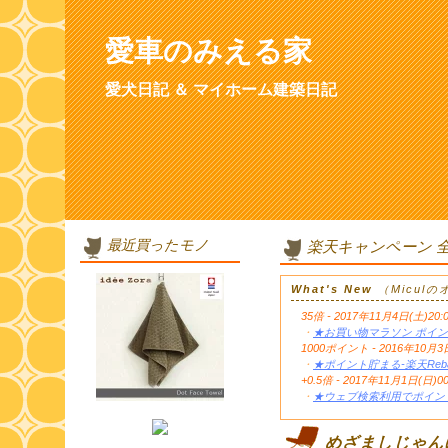
愛車のみえる家
愛犬日記 ＆ マイホーム建築日記
最近買ったモノ
楽天キャンペーン 
What's New
（Micul
35倍 - 2017年11月4日(土)20:
・
★お買い物マラソン ポイン
1000ポイント - 2016年1
・
★ポイント貯まる-楽天Reb
+0.5倍 - 2017年11月1日(日)0
・
★ウェブ検索利用でポイント
めざましじゃん