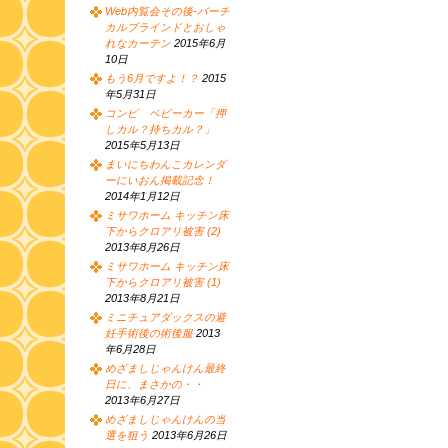
Web内覧会その後-バーチ
カルブラインドとおしゃ
れなカーテン
2015年6月
10日
もう6月ですよ！？
2015
年5月31日
コンビ ベビーカー「押
しカル？持ちカル？」
2015年5月13日
まいにちわんこカレンダ
ーにいおん掲載記念！
2014年1月12日
ミサワホーム キッチン床
下からクロアリ被害 (2)
2013年8月26日
ミサワホーム キッチン床
下からクロアリ被害 (1)
2013年8月21日
ミニチュアダックスの避
妊手術後の術後服
2013
年6月28日
めざましじゃんけん最終
日に、まさかの・・
2013年6月27日
めざましじゃんけんの当
選を狙う
2013年6月26日