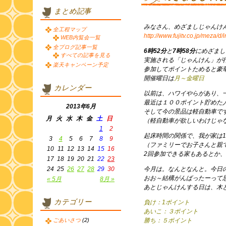
まとめ記事
みなさん、めざましじゃんけ
全工程マップ
http://www.fujitv.co.jp/meza/d/
WEB内覧会一覧
全ブログ記事一覧
6時52分
と
7時58分
にめざまし
すべての記事を見る
実施される「じゃんけん」が
楽天キャンペーン予定
参加してポイントためると豪
開催曜日は
月～金曜日
カレンダー
以前は、ハワイやらがあり、
最近は１００ポイント貯めた
2013年6月
そして今の景品は軽自動車で
月
火
水
木
金
土
日
（軽自動車が欲しいわけじゃ
1
2
起床時間の関係で、我が家は1
3
4
5
6
7
8
9
（ファミリーでお子さんと親
10
11
12
13
14
15
16
2回参加できる家もあるとか
17
18
19
20
21
22
23
24
25
26
27
28
29
30
今月は。なんとなんと。今日
おお～結構がんばったーって
« 5月
8月 »
あとじゃんけんする日は、木
カテゴリー
負け：1ポイント
あいこ：３ポイント
ごあいさつ
(2)
勝ち：５ポイント