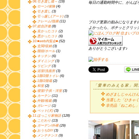
06.引き渡し後～
(19)
毎日の通勤時間中に、がんば
ローン/保険
(4)
引き渡し
(3)
引っ越し(アート)
(3)
クレーム/指摘
(11)
ブログ更新の励みになります
07.総合評価
(8)
よかったら、ポチッとクリッ
良かったコト
(2)
悪かったコト
(6)
10.■web内覧会■
(52)
玄関/収納
(3)
ありがとうございます♪
階段/ホール
(1)
キッチン
(6)
ダイニング
(3)
リビング
(3)
浴室/洗面所
(3)
1階/2階トイレ
(6)
1階/2階蔵
(2)
「愛車のみえる家」関
和室
(2)
寝室/子供・洋室
(3)
めざましじゃんけ
カーテン
(11)
当選した「ひきゃ
外観/植栽
(8)
非売品「ねこめし
ガレージ
(1)
ペット(犬)
(3)
11.ほっこり家物語
(128)
こだわり
(13)
ガーデン/外構
(29)
おうちDIY
(3)
メンテナンス
(9)