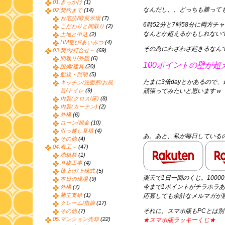
01.きっかけ
(1)
なんだし、、どっちも勝って
02.契約まで
(14)
お宅訪問/展示場
(7)
6時52分と7時58分に両方チ
こだわりと間取り
(2)
なんとか超えるかもしれない
土地と申込
(2)
HM選び/あいみつ
(4)
その為にわざわざ起きるなん
03.契約/打合せ～
(69)
間取り/外観
(6)
100ポイントの壁が超
設備/建具
(20)
配線・照明
(5)
たまに3倍dayとかあるので
キッチン/洗面所/お風
呂/トイレ
(9)
頑張ってみたいと思いますｗ
内装(クロス/床)
(8)
内装(カーテン)
(2)
外構
(6)
ローン/税金
(10)
引っ越し見積
(4)
あ。あと、私が毎日している
その他
(4)
04.着工～
(47)
地鎮祭
(1)
基礎工事
(4)
棟上げ/上棟式
(5)
楽天で1日一回のくじ。100
本日の現場
(9)
今まで1ポイントがチラホラ
外構
(7)
施主支給
(1)
応募しても余計なメルマガが
クレーム/指摘
(17)
それに、スマホ版もPCとは
その他
(7)
05.マンション売却
(22)
★スマホ版ラッキーくじ★