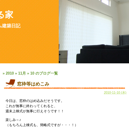
る家
ム建築日記
» 2010 » 11月 » 10 のブログ一覧
窓枠等はめこみ
2010-11-10 (水)
今日は、窓枠のはめ込みだそうです。
これが無事に終わってくれると、
週末上棟式が無事に行えそうです！！
楽しみ～♪
（もちろん上棟式も、簡略式ですが・・・！）