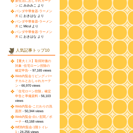
新生活におしゃれカーテ
ン
に みみみこ より
パンダ中華食器-ラーメン
丼
に おきはな より
パンダ中華食器-ラーメン
丼
に Micul より
パンダ中華食器-ラーメン
丼
に おきはな より
人気記事トップ10
【重大ミス】取得対価の
対象 -住宅ローン控除の
確定申告-
- 97,165 views
Web内覧会リビング-バー
チカルとおしゃれカーテ
ン
- 66,970 views
「住宅ローン控除」確定
申告と準備資料
- 56,103
views
Web内覧会-こだわりの洗
面所
- 50,344 views
Web内覧会-白い玄関／ポ
ーチ
- 43,168 views
WEB内覧会-1階トイレ
1
- 24,256 views