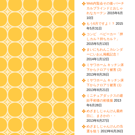
Web内覧会その後-バーチ
カルブラインドとおしゃ
れなカーテン
2015年6月
10日
もう6月ですよ！？
2015
年5月31日
コンビ ベビーカー「押
しカル？持ちカル？」
2015年5月13日
まいにちわんこカレンダ
ーにいおん掲載記念！
2014年1月12日
ミサワホーム キッチン床
下からクロアリ被害 (2)
2013年8月26日
ミサワホーム キッチン床
下からクロアリ被害 (1)
2013年8月21日
ミニチュアダックスの避
妊手術後の術後服
2013
年6月28日
めざましじゃんけん最終
日に、まさかの・・
2013年6月27日
めざましじゃんけんの当
選を狙う
2013年6月26日