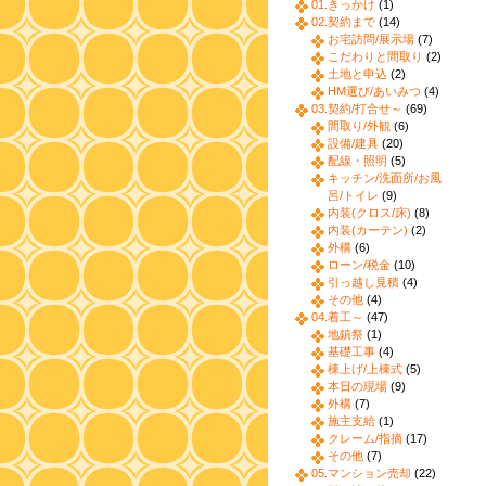
01.きっかけ
(1)
02.契約まで
(14)
お宅訪問/展示場
(7)
こだわりと間取り
(2)
土地と申込
(2)
HM選び/あいみつ
(4)
03.契約/打合せ～
(69)
間取り/外観
(6)
設備/建具
(20)
配線・照明
(5)
キッチン/洗面所/お風
呂/トイレ
(9)
内装(クロス/床)
(8)
内装(カーテン)
(2)
外構
(6)
ローン/税金
(10)
引っ越し見積
(4)
その他
(4)
04.着工～
(47)
地鎮祭
(1)
基礎工事
(4)
棟上げ/上棟式
(5)
本日の現場
(9)
外構
(7)
施主支給
(1)
クレーム/指摘
(17)
その他
(7)
05.マンション売却
(22)