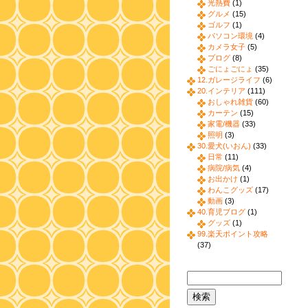
光熱費
(1)
グルメ
(15)
ゴルフ
(1)
パソコン環境
(4)
カメラ女子
(5)
ブログ
(8)
ごにょごにょ
(35)
12.ガレージライフ
(6)
20.インテリア
(111)
おしゃれ雑貨
(60)
カーテン
(15)
家電/機器
(33)
照明
(3)
30.愛犬(いおん)
(33)
日常
(11)
病院/病気
(4)
お出かけ
(1)
わんこグッズ
(17)
動画
(3)
40.育児ブログ
(1)
グッズ
(1)
99.楽天ポイント攻略
(37)