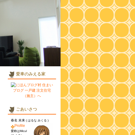
愛車のみえる家
ごあいさつ
春名 未来
( はるな みくる )
Profile
愛称はMicul