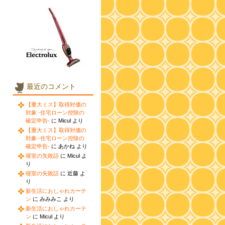
最近のコメント
【重大ミス】取得対価の
対象 -住宅ローン控除の
確定申告-
に Micul より
【重大ミス】取得対価の
対象 -住宅ローン控除の
確定申告-
に あかね より
寝室の失敗話
に Micul よ
り
寝室の失敗話
に 近藤 よ
り
新生活におしゃれカーテ
ン
に みみみこ より
新生活におしゃれカーテ
ン
に Micul より