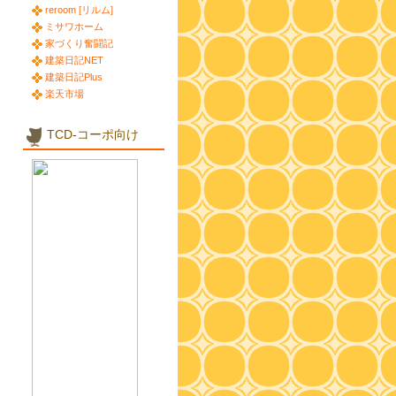
reroom [リルム]
ミサワホーム
家づくり奮闘記
建築日記NET
建築日記Plus
楽天市場
TCD-コーポ向け