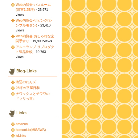
Web内覧会-バスルーム
(浴室1.25坪)
- 23,971
views
Web内覧会-リビング(シ
ンプルモダン)
- 23,410
views
Web内覧会-おしゃれな玄
関手すり
- 19,909 views
アルコランプ-リプロダク
ト製品比較
- 19,763
views
Blog-Links
海辺のわんズ
25坪の平屋日和
チワックスとチワワの
『マリっ喜』
Links
amazon
homeclub(MISAWA)
ieLinks