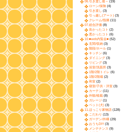
06.引き渡し後～
(19)
ローン/保険
(4)
引き渡し
(3)
引っ越し(アート)
(3)
クレーム/指摘
(11)
07.総合評価
(8)
良かったコト
(2)
悪かったコト
(6)
10.■web内覧会■
(52)
玄関/収納
(3)
階段/ホール
(1)
キッチン
(6)
ダイニング
(3)
リビング
(3)
浴室/洗面所
(3)
1階/2階トイレ
(6)
1階/2階蔵
(2)
和室
(2)
寝室/子供・洋室
(3)
カーテン
(11)
外観/植栽
(8)
ガレージ
(1)
ペット(犬)
(3)
11.ほっこり家物語
(128)
こだわり
(13)
ガーデン/外構
(29)
おうちDIY
(3)
メンテナンス
(9)