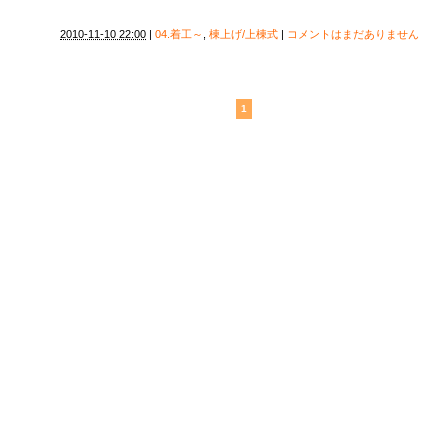
2010-11-10 22:00
|
04.着工～
,
棟上げ/上棟式
|
コメントはまだありません
1