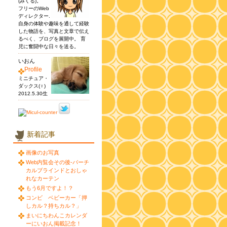
(みくる)。
フリーのWeb
ディレクター.
自身の体験や趣味を通して経験
した物語を、写真と文章で伝え
るべく、ブログを展開中。 育
児に奮闘中な日々を送る。
いおん
Profile
ミニチュア・
ダックス(♀)
2012.5.30生
新着記事
画像のお写真
Web内覧会その後-バーチ
カルブラインドとおしゃ
れなカーテン
もう6月ですよ！？
コンビ ベビーカー「押
しカル？持ちカル？」
まいにちわんこカレンダ
ーにいおん掲載記念！