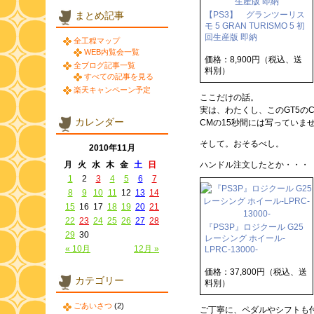
まとめ記事
【PS3】 グランツーリス
モ 5 GRAN TURISMO 5 初
回生産版 即納
全工程マップ
WEB内覧会一覧
価格：8,900円（税込、送
全ブログ記事一覧
料別）
すべての記事を見る
楽天キャンペーン予定
ここだけの話。
実は、わたくし、このGT5の
カレンダー
CMの15秒間には写っていま
そして。おそるべし。
2010年11月
月
火
水
木
金
土
日
ハンドル注文したとか・・・
1
2
3
4
5
6
7
8
9
10
11
12
13
14
15
16
17
18
19
20
21
22
23
24
25
26
27
28
『PS3P』ロジクール G25
29
30
レーシング ホイール-
« 10月
12月 »
LPRC-13000-
価格：37,800円（税込、送
カテゴリー
料別）
ごあいさつ
(2)
ご丁寧に、ペダルやシフトも