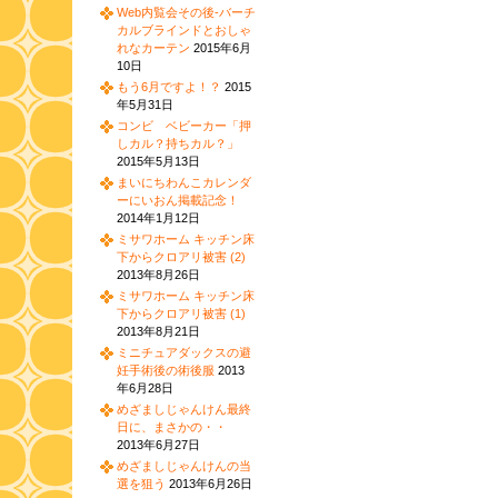
Web内覧会その後-バーチ
カルブラインドとおしゃ
れなカーテン
2015年6月
10日
もう6月ですよ！？
2015
年5月31日
コンビ ベビーカー「押
しカル？持ちカル？」
2015年5月13日
まいにちわんこカレンダ
ーにいおん掲載記念！
2014年1月12日
ミサワホーム キッチン床
下からクロアリ被害 (2)
2013年8月26日
ミサワホーム キッチン床
下からクロアリ被害 (1)
2013年8月21日
ミニチュアダックスの避
妊手術後の術後服
2013
年6月28日
めざましじゃんけん最終
日に、まさかの・・
2013年6月27日
めざましじゃんけんの当
選を狙う
2013年6月26日