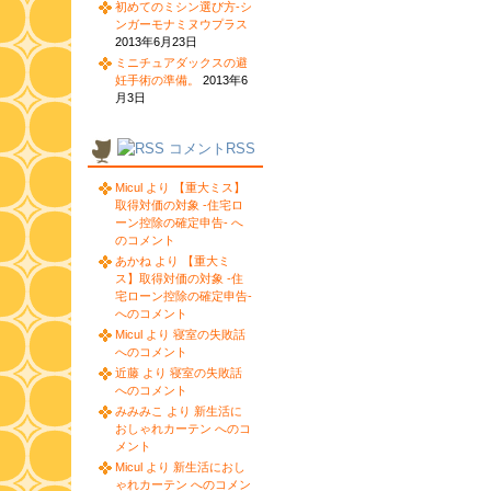
初めてのミシン選び方-シ
ンガーモナミヌウプラス
2013年6月23日
ミニチュアダックスの避
妊手術の準備。
2013年6
月3日
コメントRSS
Micul より 【重大ミス】
取得対価の対象 -住宅ロ
ーン控除の確定申告- へ
のコメント
あかね より 【重大ミ
ス】取得対価の対象 -住
宅ローン控除の確定申告-
へのコメント
Micul より 寝室の失敗話
へのコメント
近藤 より 寝室の失敗話
へのコメント
みみみこ より 新生活に
おしゃれカーテン へのコ
メント
Micul より 新生活におし
ゃれカーテン へのコメン