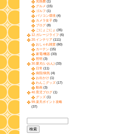
光熱費
(1)
グルメ
(15)
ゴルフ
(1)
パソコン環境
(4)
カメラ女子
(5)
ブログ
(8)
ごにょごにょ
(35)
12.ガレージライフ
(6)
20.インテリア
(111)
おしゃれ雑貨
(60)
カーテン
(15)
家電/機器
(33)
照明
(3)
30.愛犬(いおん)
(33)
日常
(11)
病院/病気
(4)
お出かけ
(1)
わんこグッズ
(17)
動画
(3)
40.育児ブログ
(1)
グッズ
(1)
99.楽天ポイント攻略
(37)