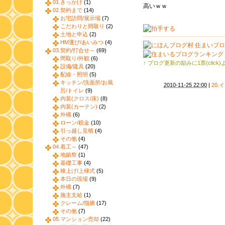
01.きっかけ
(1)
高いｗｗ
02.契約まで
(14)
お宅訪問/展示場
(7)
こだわりと間取り
(2)
土地と申込
(2)
HM選び/あいみつ
(4)
03.契約/打合せ～
(69)
間取り/外観
(6)
↑ ブログ更新の励みに1票(click
設備/建具
(20)
配線・照明
(5)
キッチン/洗面所/お風
2010-11-25 22:00
|
20.
呂/トイレ
(9)
内装(クロス/床)
(8)
内装(カーテン)
(2)
外構
(6)
ローン/税金
(10)
引っ越し見積
(4)
その他
(4)
04.着工～
(47)
地鎮祭
(1)
基礎工事
(4)
棟上げ/上棟式
(5)
本日の現場
(9)
外構
(7)
施主支給
(1)
クレーム/指摘
(17)
その他
(7)
05.マンション売却
(22)