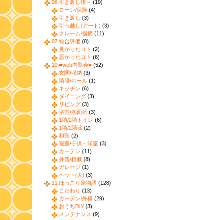
06.引き渡し後～
(19)
ローン/保険
(4)
引き渡し
(3)
引っ越し(アート)
(3)
クレーム/指摘
(11)
07.総合評価
(8)
良かったコト
(2)
悪かったコト
(6)
10.■web内覧会■
(52)
玄関/収納
(3)
階段/ホール
(1)
キッチン
(6)
ダイニング
(3)
リビング
(3)
浴室/洗面所
(3)
1階/2階トイレ
(6)
1階/2階蔵
(2)
和室
(2)
寝室/子供・洋室
(3)
カーテン
(11)
外観/植栽
(8)
ガレージ
(1)
ペット(犬)
(3)
11.ほっこり家物語
(128)
こだわり
(13)
ガーデン/外構
(29)
おうちDIY
(3)
メンテナンス
(9)