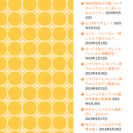
Web内覧会その後-バーチ
カルブラインドとおしゃ
れなカーテン
2015年6月
10日
もう6月ですよ！？
2015
年5月31日
コンビ ベビーカー「押
しカル？持ちカル？」
2015年5月13日
まいにちわんこカレンダ
ーにいおん掲載記念！
2014年1月12日
ミサワホーム キッチン床
下からクロアリ被害 (2)
2013年8月26日
ミサワホーム キッチン床
下からクロアリ被害 (1)
2013年8月21日
ミニチュアダックスの避
妊手術後の術後服
2013
年6月28日
めざましじゃんけん最終
日に、まさかの・・
2013年6月27日
めざましじゃんけんの当
選を狙う
2013年6月26日