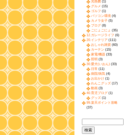
光熱費
(1)
グルメ
(15)
ゴルフ
(1)
パソコン環境
(4)
カメラ女子
(5)
ブログ
(8)
ごにょごにょ
(35)
12.ガレージライフ
(6)
20.インテリア
(111)
おしゃれ雑貨
(60)
カーテン
(15)
家電/機器
(33)
照明
(3)
30.愛犬(いおん)
(33)
日常
(11)
病院/病気
(4)
お出かけ
(1)
わんこグッズ
(17)
動画
(3)
40.育児ブログ
(1)
グッズ
(1)
99.楽天ポイント攻略
(37)