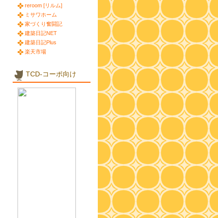
reroom [リルム]
ミサワホーム
家づくり奮闘記
建築日記NET
建築日記Plus
楽天市場
TCD-コーポ向け