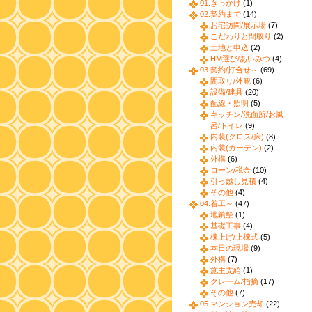
01.きっかけ
(1)
02.契約まで
(14)
お宅訪問/展示場
(7)
こだわりと間取り
(2)
土地と申込
(2)
HM選び/あいみつ
(4)
03.契約/打合せ～
(69)
間取り/外観
(6)
設備/建具
(20)
配線・照明
(5)
キッチン/洗面所/お風
呂/トイレ
(9)
内装(クロス/床)
(8)
内装(カーテン)
(2)
外構
(6)
ローン/税金
(10)
引っ越し見積
(4)
その他
(4)
04.着工～
(47)
地鎮祭
(1)
基礎工事
(4)
棟上げ/上棟式
(5)
本日の現場
(9)
外構
(7)
施主支給
(1)
クレーム/指摘
(17)
その他
(7)
05.マンション売却
(22)