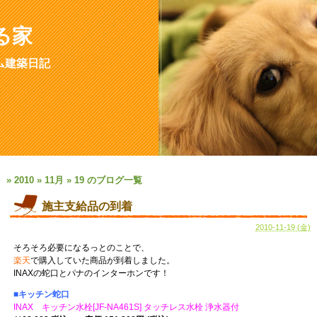
る家
ム建築日記
» 2010 » 11月 » 19 のブログ一覧
施主支給品の到着
2010-11-19 (金)
そろそろ必要になるっとのことで、
楽天
で購入していた商品が到着しました。
INAXの蛇口とパナのインターホンです！
■キッチン蛇口
INAX キッチン水栓[JF-NA461S] タッチレス水栓 浄水器付