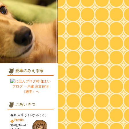
愛車のみえる家
ごあいさつ
春名 未来
( はるな みくる )
Profile
愛称はMicul