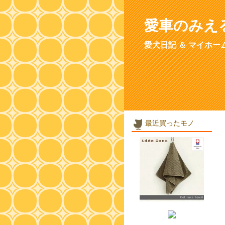
愛車のみえ
愛犬日記 ＆ マイホー
最近買ったモノ