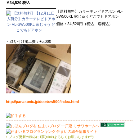
￥34,520 税込
【送料無料】カラーテレビドアホン VL-
SW500KL 家じゅうどこでもドアホン
価格：34,520円（税込、送料込）
・取り付け施工費：+5,000
http://panasonic.jp/door/sw500/index.html
↑ ブログ更新の励みに1票(click)よろしくお願いします(^^)