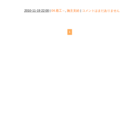
2010-11-19 22:00
|
04.着工～
,
施主支給
|
コメントはまだありません
1