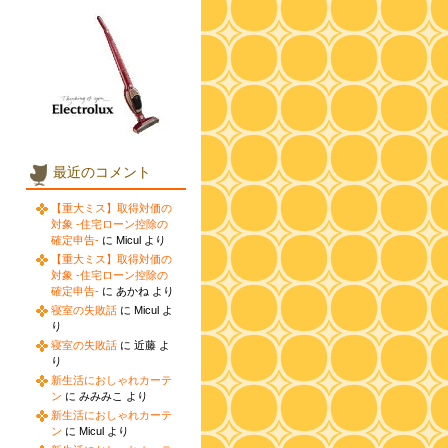
最近のコメント
【重大ミス】取得対価の
対象 -住宅ローン控除の
確定申告-
に Micul より
【重大ミス】取得対価の
対象 -住宅ローン控除の
確定申告-
に あかね より
寝室の失敗話
に Micul よ
り
寝室の失敗話
に 近藤 よ
り
新生活におしゃれカーテ
ン
に みみみこ より
新生活におしゃれカーテ
ン
に Micul より