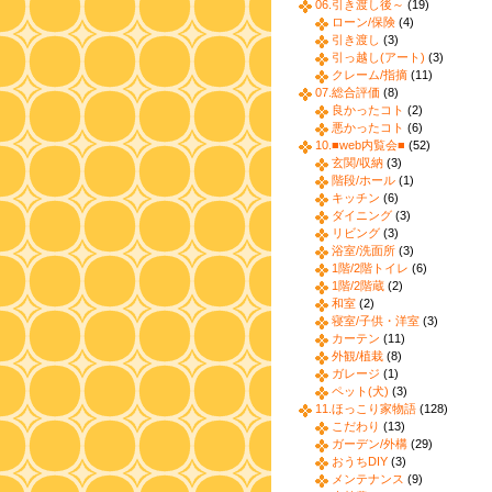
06.引き渡し後～
(19)
ローン/保険
(4)
引き渡し
(3)
引っ越し(アート)
(3)
クレーム/指摘
(11)
07.総合評価
(8)
良かったコト
(2)
悪かったコト
(6)
10.■web内覧会■
(52)
玄関/収納
(3)
階段/ホール
(1)
キッチン
(6)
ダイニング
(3)
リビング
(3)
浴室/洗面所
(3)
1階/2階トイレ
(6)
1階/2階蔵
(2)
和室
(2)
寝室/子供・洋室
(3)
カーテン
(11)
外観/植栽
(8)
ガレージ
(1)
ペット(犬)
(3)
11.ほっこり家物語
(128)
こだわり
(13)
ガーデン/外構
(29)
おうちDIY
(3)
メンテナンス
(9)