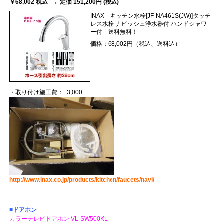
￥68,002 税込 ←定価 151,200円 (税込)
INAX キッチン水栓[JF-NA461S(JW)]タッチ
レス水栓 ナビッシュ浄水器付 ハンドシャワ
ー付 送料無料！
価格：68,002円（税込、送料込）
・取り付け施工費：+3,000
http://www.inax.co.jp/products/kitchen/faucets/navi/
■ドアホン
カラーテレビドアホン VL-SW500KL