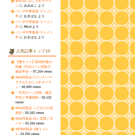
新生活におしゃれカーテ
ン
に みみみこ より
パンダ中華食器-ラーメン
丼
に おきはな より
パンダ中華食器-ラーメン
丼
に Micul より
パンダ中華食器-ラーメン
丼
に おきはな より
人気記事トップ10
【重大ミス】取得対価の
対象 -住宅ローン控除の
確定申告-
- 97,164 views
Web内覧会リビング-バー
チカルとおしゃれカーテ
ン
- 66,969 views
「住宅ローン控除」確定
申告と準備資料
- 56,102
views
Web内覧会-こだわりの洗
面所
- 50,342 views
Web内覧会-白い玄関／ポ
ーチ
- 43,166 views
WEB内覧会-1階トイレ
1
- 24,256 views