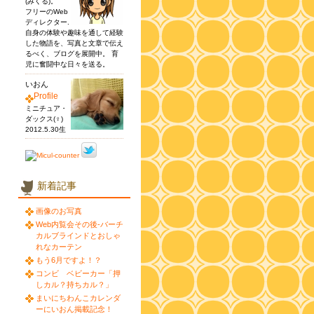
(みくる)。
フリーのWeb
ディレクター.
自身の体験や趣味を通して経験
した物語を、写真と文章で伝え
るべく、ブログを展開中。 育
児に奮闘中な日々を送る。
いおん
Profile
ミニチュア・
ダックス(♀)
2012.5.30生
新着記事
画像のお写真
Web内覧会その後-バーチ
カルブラインドとおしゃ
れなカーテン
もう6月ですよ！？
コンビ ベビーカー「押
しカル？持ちカル？」
まいにちわんこカレンダ
ーにいおん掲載記念！