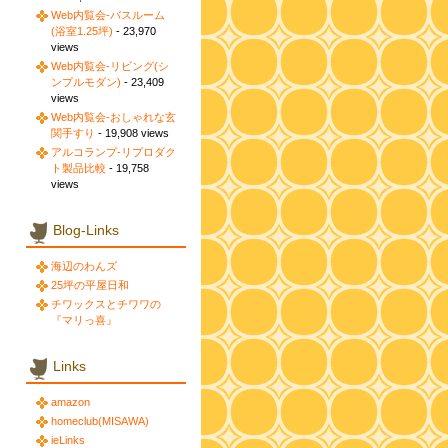
Web内覧会-バスルーム
(浴室1.25坪)
- 23,970
views
Web内覧会-リビング(シ
ンプルモダン)
- 23,409
views
Web内覧会-おしゃれな玄
関手すり
- 19,908 views
アルコランプ-リプロダク
ト製品比較
- 19,758
views
Blog-Links
海辺のわんズ
25坪の平屋日和
チワックスとチワワの
『マリっ喜』
Links
amazon
homeclub(MISAWA)
ieLinks