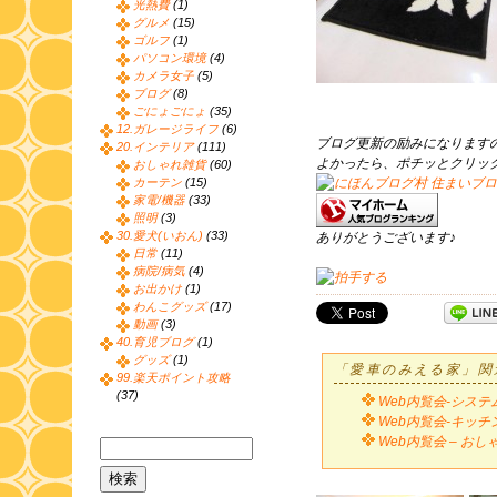
光熱費
(1)
グルメ
(15)
ゴルフ
(1)
パソコン環境
(4)
カメラ女子
(5)
ブログ
(8)
ごにょごにょ
(35)
12.ガレージライフ
(6)
ブログ更新の励みになります
20.インテリア
(111)
よかったら、ポチッとクリッ
おしゃれ雑貨
(60)
カーテン
(15)
家電/機器
(33)
照明
(3)
30.愛犬(いおん)
(33)
ありがとうございます♪
日常
(11)
病院/病気
(4)
お出かけ
(1)
わんこグッズ
(17)
動画
(3)
40.育児ブログ
(1)
グッズ
(1)
「愛車のみえる家」関
99.楽天ポイント攻略
(37)
Web内覧会-システ
Web内覧会-キッチン
Web内覧会 – お