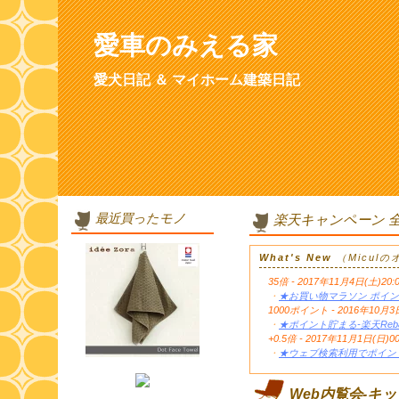
愛車のみえる家
愛犬日記 ＆ マイホーム建築日記
最近買ったモノ
楽天キャンペーン 
What's New
（Micul
35倍 - 2017年11月4日(土)20:
・
★お買い物マラソン ポイン
1000ポイント - 2016年1
・
★ポイント貯まる-楽天Reb
+0.5倍 - 2017年11月1日(日)0
・
★ウェブ検索利用でポイント
Web内覧会-キ