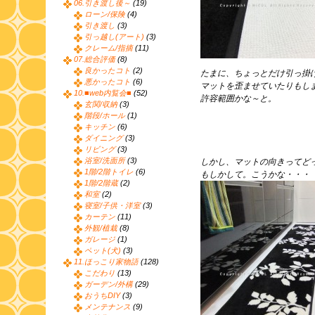
06.引き渡し後～
(19)
ローン/保険
(4)
引き渡し
(3)
引っ越し(アート)
(3)
クレーム/指摘
(11)
07.総合評価
(8)
良かったコト
(2)
たまに、ちょっとだけ引っ掛
悪かったコト
(6)
マットを歪ませていたりもし
10.■web内覧会■
(52)
許容範囲かな～と。
玄関/収納
(3)
階段/ホール
(1)
キッチン
(6)
ダイニング
(3)
リビング
(3)
浴室/洗面所
(3)
しかし、マットの向きってど
1階/2階トイレ
(6)
もしかして。こうかな・・・
1階/2階蔵
(2)
和室
(2)
寝室/子供・洋室
(3)
カーテン
(11)
外観/植栽
(8)
ガレージ
(1)
ペット(犬)
(3)
11.ほっこり家物語
(128)
こだわり
(13)
ガーデン/外構
(29)
おうちDIY
(3)
メンテナンス
(9)