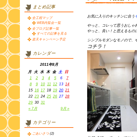
まとめ記事
お気に入りのキッチンに合う
全工程マップ
WEB内覧会一覧
やっと、コレって思うおしゃ
全ブログ記事一覧
やっと、良い！と思えるもの
すべての記事を見る
楽天キャンペーン予定
シンプルモダンなモノので、
コチラ！
カレンダー
2011年8月
月
火
水
木
金
土
日
1
2
3
4
5
6
7
8
9
10
11
12
13
14
15
16
17
18
19
20
21
22
23
24
25
26
27
28
29
30
31
« 7月
9月 »
カテゴリー
ごあいさつ
(2)