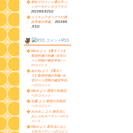
初めてのミシン選び方-シ
ンガーモナミヌウプラス
2013年6月23日
ミニチュアダックスの避
妊手術の準備。
2013年6
月3日
コメントRSS
Micul より 【重大ミス】
取得対価の対象 -住宅ロ
ーン控除の確定申告- へ
のコメント
あかね より 【重大ミ
ス】取得対価の対象 -住
宅ローン控除の確定申告-
へのコメント
Micul より 寝室の失敗話
へのコメント
近藤 より 寝室の失敗話
へのコメント
みみみこ より 新生活に
おしゃれカーテン へのコ
メント
Micul より 新生活におし
ゃれカーテン へのコメン