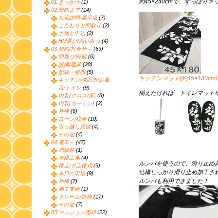
約45×240cmで、すっぽり
01.きっかけ
(1)
02.契約まで
(14)
お宅訪問/展示場
(7)
こだわりと間取り
(2)
土地と申込
(2)
HM選び/あいみつ
(4)
03.契約/打合せ～
(69)
間取り/外観
(6)
設備/建具
(20)
配線・照明
(5)
キッチンマット(約45×180c
キッチン/洗面所/お風
呂/トイレ
(9)
揃えたければ、トイレマット
内装(クロス/床)
(8)
内装(カーテン)
(2)
外構
(6)
ローン/税金
(10)
引っ越し見積
(4)
その他
(4)
04.着工～
(47)
地鎮祭
(1)
基礎工事
(4)
ルンバを使うので、滑り止め
棟上げ/上棟式
(5)
結構しっかり滑り止め加工さ
本日の現場
(9)
ルンバも利用できました！
外構
(7)
施主支給
(1)
クレーム/指摘
(17)
その他
(7)
05.マンション売却
(22)