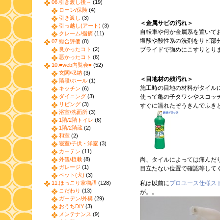
06.引き渡し後～
(19)
ローン/保険
(4)
引き渡し
(3)
＜金属サビの汚れ＞
引っ越し(アート)
(3)
自転車や何か金属系を置いて
クレーム/指摘
(11)
塩酸や酸性系の洗剤をサビ部
07.総合評価
(8)
良かったコト
(2)
ブライドで強めにこすりとり
悪かったコト
(6)
10.■web内覧会■
(52)
玄関/収納
(3)
＜目地材の残汚れ＞
階段/ホール
(1)
施工時の目地の材料がタイル
キッチン
(6)
ダイニング
(3)
使って亀の子タワシやスコッ
リビング
(3)
すぐに濡れたぞうきんでふき
浴室/洗面所
(3)
1階/2階トイレ
(6)
1階/2階蔵
(2)
和室
(2)
寝室/子供・洋室
(3)
カーテン
(11)
外観/植栽
(8)
尚、タイルによっては痛んだ
ガレージ
(1)
目立たない位置で確認等して
ペット(犬)
(3)
11.ほっこり家物語
(128)
私は以前に
プロユース仕様ス
こだわり
(13)
が。。
ガーデン/外構
(29)
おうちDIY
(3)
メンテナンス
(9)