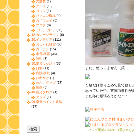
光熱費
(1)
グルメ
(15)
ゴルフ
(1)
パソコン環境
(4)
カメラ女子
(5)
ブログ
(8)
ごにょごにょ
(35)
12.ガレージライフ
(6)
20.インテリア
(111)
おしゃれ雑貨
(60)
カーテン
(15)
家電/機器
(33)
照明
(3)
30.愛犬(いおん)
(33)
まだ、使ってません（笑
日常
(11)
病院/病気
(4)
お出かけ
(1)
わんこグッズ
(17)
１枚だけ塗りこめて見て他と
動画
(3)
思っていた中、玄関虫事件が
40.育児ブログ
(1)
また冬に頑張ろうかな＾＾
グッズ
(1)
99.楽天ポイント攻略
(37)
↑ ブログ更新の励みに1票(click