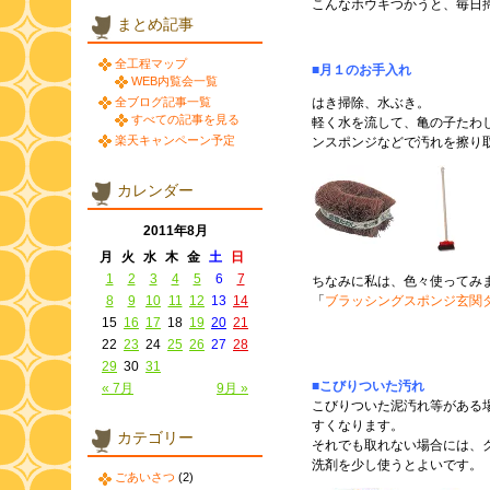
こんなホウキつかうと、毎日
まとめ記事
全工程マップ
■月１のお手入れ
WEB内覧会一覧
全ブログ記事一覧
はき掃除、水ぶき。
すべての記事を見る
軽く水を流して、亀の子たわ
楽天キャンペーン予定
ンスポンジなどで汚れを擦り
カレンダー
2011年8月
月
火
水
木
金
土
日
1
2
3
4
5
6
7
ちなみに私は、色々使ってみ
8
9
10
11
12
13
14
「
ブラッシングスポンジ玄関
15
16
17
18
19
20
21
22
23
24
25
26
27
28
29
30
31
■こびりついた汚れ
« 7月
9月 »
こびりついた泥汚れ等がある
すくなります。
カテゴリー
それでも取れない場合には、
洗剤を少し使うとよいです。
ごあいさつ
(2)