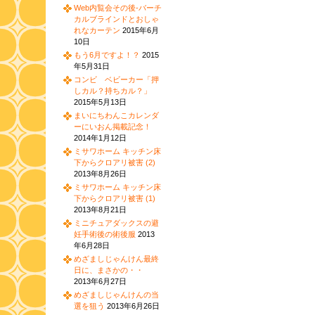
Web内覧会その後-バーチ
カルブラインドとおしゃ
れなカーテン
2015年6月
10日
もう6月ですよ！？
2015
年5月31日
コンビ ベビーカー「押
しカル？持ちカル？」
2015年5月13日
まいにちわんこカレンダ
ーにいおん掲載記念！
2014年1月12日
ミサワホーム キッチン床
下からクロアリ被害 (2)
2013年8月26日
ミサワホーム キッチン床
下からクロアリ被害 (1)
2013年8月21日
ミニチュアダックスの避
妊手術後の術後服
2013
年6月28日
めざましじゃんけん最終
日に、まさかの・・
2013年6月27日
めざましじゃんけんの当
選を狙う
2013年6月26日