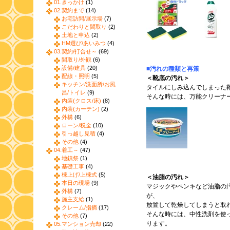
01.きっかけ
(1)
02.契約まで
(14)
お宅訪問/展示場
(7)
こだわりと間取り
(2)
土地と申込
(2)
HM選び/あいみつ
(4)
03.契約/打合せ～
(69)
間取り/外観
(6)
設備/建具
(20)
■汚れの種類と再策
配線・照明
(5)
＜靴底の汚れ＞
キッチン/洗面所/お風
タイルにしみ込んでしまった
呂/トイレ
(9)
そんな時には、万能クリーナ
内装(クロス/床)
(8)
内装(カーテン)
(2)
外構
(6)
ローン/税金
(10)
引っ越し見積
(4)
その他
(4)
04.着工～
(47)
地鎮祭
(1)
基礎工事
(4)
棟上げ/上棟式
(5)
＜油脂の汚れ＞
本日の現場
(9)
マジックやペンキなど油脂の
外構
(7)
が、
施主支給
(1)
放置して乾燥してしまうと取
クレーム/指摘
(17)
そんな時には、中性洗剤を使
その他
(7)
ります。
05.マンション売却
(22)