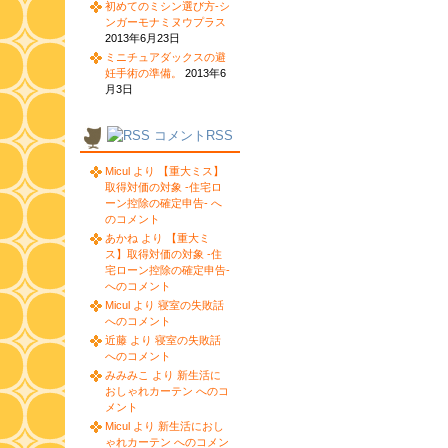
初めてのミシン選び方-シ
ンガーモナミヌウプラス
2013年6月23日
ミニチュアダックスの避
妊手術の準備。
2013年6
月3日
コメントRSS
Micul より 【重大ミス】
取得対価の対象 -住宅ロ
ーン控除の確定申告- へ
のコメント
あかね より 【重大ミ
ス】取得対価の対象 -住
宅ローン控除の確定申告-
へのコメント
Micul より 寝室の失敗話
へのコメント
近藤 より 寝室の失敗話
へのコメント
みみみこ より 新生活に
おしゃれカーテン へのコ
メント
Micul より 新生活におし
ゃれカーテン へのコメン