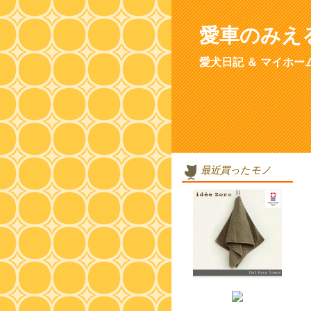
愛車のみえ
愛犬日記 ＆ マイホー
最近買ったモノ