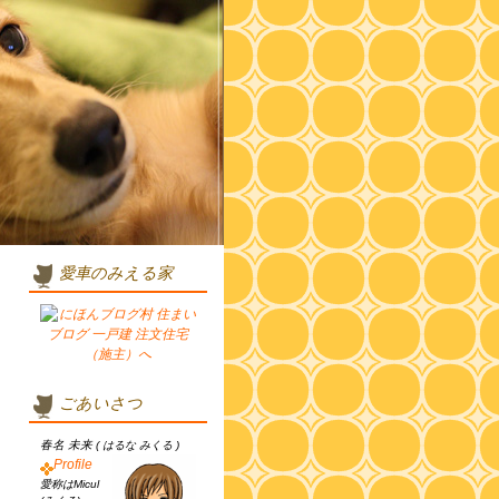
愛車のみえる家
ごあいさつ
春名 未来
( はるな みくる )
Profile
愛称はMicul