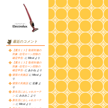
最近のコメント
【重大ミス】取得対価の
対象 -住宅ローン控除の
確定申告-
に Micul より
【重大ミス】取得対価の
対象 -住宅ローン控除の
確定申告-
に あかね より
寝室の失敗話
に Micul よ
り
寝室の失敗話
に 近藤 よ
り
新生活におしゃれカーテ
ン
に みみみこ より
新生活におしゃれカーテ
ン
に Micul より