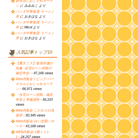
新生活におしゃれカーテ
ン
に みみみこ より
パンダ中華食器-ラーメン
丼
に おきはな より
パンダ中華食器-ラーメン
丼
に Micul より
パンダ中華食器-ラーメン
丼
に おきはな より
人気記事トップ10
【重大ミス】取得対価の
対象 -住宅ローン控除の
確定申告-
- 97,166 views
Web内覧会リビング-バー
チカルとおしゃれカーテ
ン
- 66,971 views
「住宅ローン控除」確定
申告と準備資料
- 56,103
views
Web内覧会-こだわりの洗
面所
- 50,345 views
Web内覧会-白い玄関／ポ
ーチ
- 43,168 views
WEB内覧会-1階トイレ
1
- 24,257 views