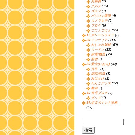
光熱費
(1)
グルメ
(15)
ゴルフ
(1)
パソコン環境
(4)
カメラ女子
(5)
ブログ
(8)
ごにょごにょ
(35)
12.ガレージライフ
(6)
20.インテリア
(111)
おしゃれ雑貨
(60)
カーテン
(15)
家電/機器
(33)
照明
(3)
30.愛犬(いおん)
(33)
日常
(11)
病院/病気
(4)
お出かけ
(1)
わんこグッズ
(17)
動画
(3)
40.育児ブログ
(1)
グッズ
(1)
99.楽天ポイント攻略
(37)