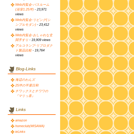
Web内覧会-バスルーム
(浴室1.25坪)
- 23,971
views
Web内覧会-リビング(シ
ンプルモダン)
- 23,412
views
Web内覧会-おしゃれな玄
関手すり
- 19,909 views
アルコランプ-リプロダク
ト製品比較
- 19,764
views
Blog-Links
海辺のわんズ
25坪の平屋日和
チワックスとチワワの
『マリっ喜』
Links
amazon
homeclub(MISAWA)
ieLinks