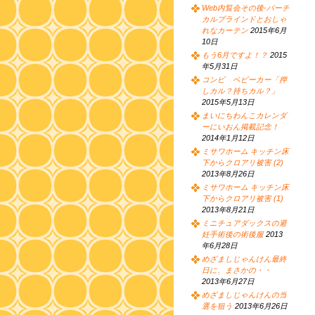
Web内覧会その後-バーチ
カルブラインドとおしゃ
れなカーテン
2015年6月
10日
もう6月ですよ！？
2015
年5月31日
コンビ ベビーカー「押
しカル？持ちカル？」
2015年5月13日
まいにちわんこカレンダ
ーにいおん掲載記念！
2014年1月12日
ミサワホーム キッチン床
下からクロアリ被害 (2)
2013年8月26日
ミサワホーム キッチン床
下からクロアリ被害 (1)
2013年8月21日
ミニチュアダックスの避
妊手術後の術後服
2013
年6月28日
めざましじゃんけん最終
日に、まさかの・・
2013年6月27日
めざましじゃんけんの当
選を狙う
2013年6月26日