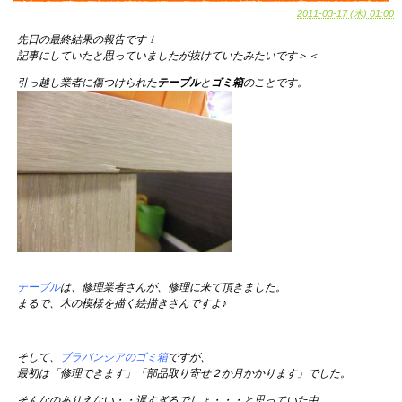
2011-03-17 (木) 01:00
先日の最終結果の報告です！
記事にしていたと思っていましたが抜けていたみたいです＞＜
引っ越し業者に傷つけられた
テーブル
と
ゴミ箱
のことです。
テーブル
は、修理業者さんが、修理に来て頂きました。
まるで、木の模様を描く絵描きさんですよ♪
そして、
ブラバンシアのゴミ箱
ですが、
最初は「修理できます」「部品取り寄せ２か月かかります」でした。
そんなのありえない・・遅すぎるでしょ・・・と思っていた中、