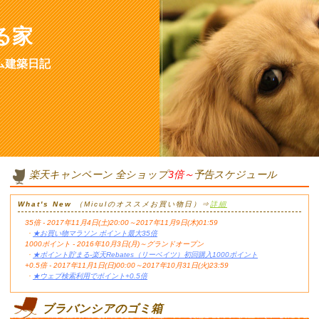
る家
ム建築日記
楽天キャンペーン 全ショップ
3倍～
予告スケジュール
What's New
（Miculのオススメお買い物日）⇒
詳細
35倍 - 2017年11月4日(土)20:00～2017年11月9日(木)01:59
・
★お買い物マラソン ポイント最大35倍
1000ポイント - 2016年10月3日(月)～グランドオープン
・
★ポイント貯まる-楽天Rebates（リーベイツ）初回購入1000ポイント
+0.5倍 - 2017年11月1日(日)00:00～2017年10月31日(火)23:59
・
★ウェブ検索利用でポイント+0.5倍
ブラバンシアのゴミ箱