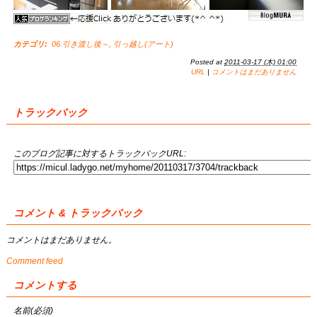
カテゴリ
:
06.引き渡し後～
,
引っ越し(アート)
Posted at
2011-03-17 (木) 01:00
URL
|
コメントはまだありません
トラックバック
このブログ記事に対するトラックバックURL:
コメント & トラックバック
コメントはまだありません。
Comment feed
コメントする
名前(必須)