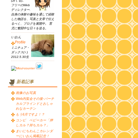
(みくる)。
フリーのWeb
ディレクター.
自身の体験や趣味を通して経験
した物語を、写真と文章で伝え
るべく、ブログを展開中。 育
児に奮闘中な日々を送る。
いおん
Profile
ミニチュア・
ダックス(♀)
2012.5.30生
新着記事
画像のお写真
Web内覧会その後-バーチ
カルブラインドとおしゃ
れなカーテン
もう6月ですよ！？
コンビ ベビーカー「押
しカル？持ちカル？」
まいにちわんこカレンダ
ーにいおん掲載記念！