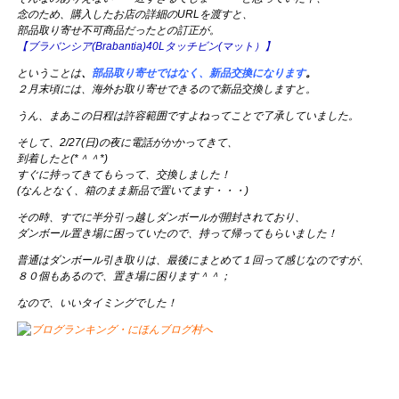
念のため、購入したお店の詳細のURLを渡すと、
部品取り寄せ不可商品だったとの訂正が。
【ブラバンシア(Brabantia)40Lタッチビン(マット）】
ということは
、
部品取り寄せではなく、新品交換になります
。
２月末頃には、海外お取り寄せできるので新品交換しますと。
うん、まあこの日程は許容範囲ですよねってことで了承していました。
そして、2/27(日)の夜に電話がかかってきて、
到着したと(*＾＾*)
すぐに持ってきてもらって、交換しました！
(なんとなく、箱のまま新品で置いてます・・・)
その時、すでに半分引っ越しダンボールが開封されており、
ダンボール置き場に困っていたので、持って帰ってもらいました！
普通はダンボール引き取りは、最後にまとめて１回って感じなのですが、
８０個もあるので、置き場に困ります＾＾；
なので、いいタイミングでした！