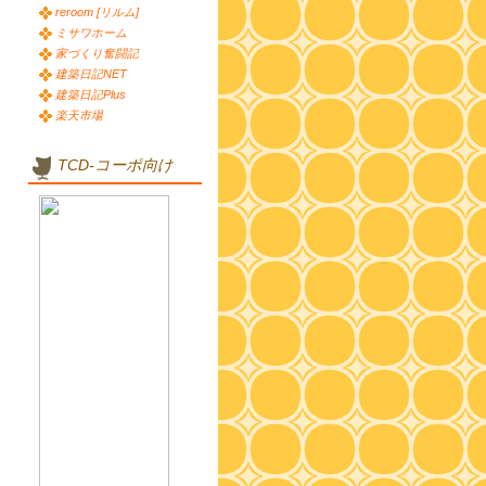
reroom [リルム]
ミサワホーム
家づくり奮闘記
建築日記NET
建築日記Plus
楽天市場
TCD-コーポ向け