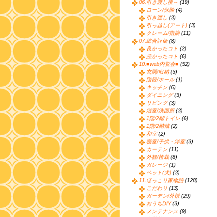
06.引き渡し後～
(19)
ローン/保険
(4)
引き渡し
(3)
引っ越し(アート)
(3)
クレーム/指摘
(11)
07.総合評価
(8)
良かったコト
(2)
悪かったコト
(6)
10.■web内覧会■
(52)
玄関/収納
(3)
階段/ホール
(1)
キッチン
(6)
ダイニング
(3)
リビング
(3)
浴室/洗面所
(3)
1階/2階トイレ
(6)
1階/2階蔵
(2)
和室
(2)
寝室/子供・洋室
(3)
カーテン
(11)
外観/植栽
(8)
ガレージ
(1)
ペット(犬)
(3)
11.ほっこり家物語
(128)
こだわり
(13)
ガーデン/外構
(29)
おうちDIY
(3)
メンテナンス
(9)