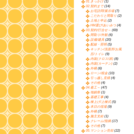
01.きっかけ
(1)
02.契約まで
(14)
お宅訪問/展示場
(7)
こだわりと間取り
(2)
土地と申込
(2)
HM選び/あいみつ
(4)
03.契約/打合せ～
(69)
間取り/外観
(6)
設備/建具
(20)
配線・照明
(5)
キッチン/洗面所/お風
呂/トイレ
(9)
内装(クロス/床)
(8)
内装(カーテン)
(2)
外構
(6)
ローン/税金
(10)
引っ越し見積
(4)
その他
(4)
04.着工～
(47)
地鎮祭
(1)
基礎工事
(4)
棟上げ/上棟式
(5)
本日の現場
(9)
外構
(7)
施主支給
(1)
クレーム/指摘
(17)
その他
(7)
05.マンション売却
(22)