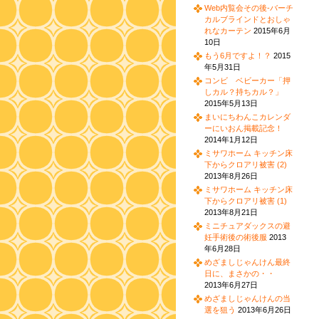
Web内覧会その後-バーチ
カルブラインドとおしゃ
れなカーテン
2015年6月
10日
もう6月ですよ！？
2015
年5月31日
コンビ ベビーカー「押
しカル？持ちカル？」
2015年5月13日
まいにちわんこカレンダ
ーにいおん掲載記念！
2014年1月12日
ミサワホーム キッチン床
下からクロアリ被害 (2)
2013年8月26日
ミサワホーム キッチン床
下からクロアリ被害 (1)
2013年8月21日
ミニチュアダックスの避
妊手術後の術後服
2013
年6月28日
めざましじゃんけん最終
日に、まさかの・・
2013年6月27日
めざましじゃんけんの当
選を狙う
2013年6月26日