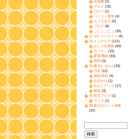
光熱費
(1)
グルメ
(15)
ゴルフ
(1)
パソコン環境
(4)
カメラ女子
(5)
ブログ
(8)
ごにょごにょ
(35)
12.ガレージライフ
(6)
20.インテリア
(111)
おしゃれ雑貨
(60)
カーテン
(15)
家電/機器
(33)
照明
(3)
30.愛犬(いおん)
(33)
日常
(11)
病院/病気
(4)
お出かけ
(1)
わんこグッズ
(17)
動画
(3)
40.育児ブログ
(1)
グッズ
(1)
99.楽天ポイント攻略
(37)