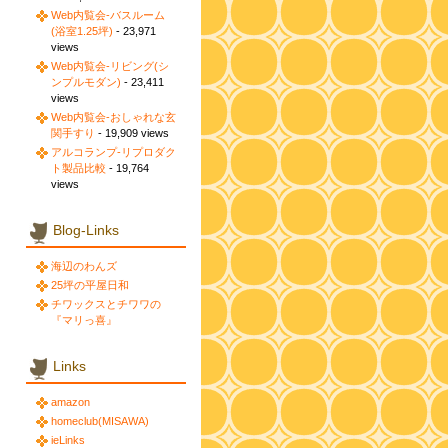
Web内覧会-バスルーム
(浴室1.25坪)
- 23,971
views
Web内覧会-リビング(シ
ンプルモダン)
- 23,411
views
Web内覧会-おしゃれな玄
関手すり
- 19,909 views
アルコランプ-リプロダク
ト製品比較
- 19,764
views
Blog-Links
海辺のわんズ
25坪の平屋日和
チワックスとチワワの
『マリっ喜』
Links
amazon
homeclub(MISAWA)
ieLinks