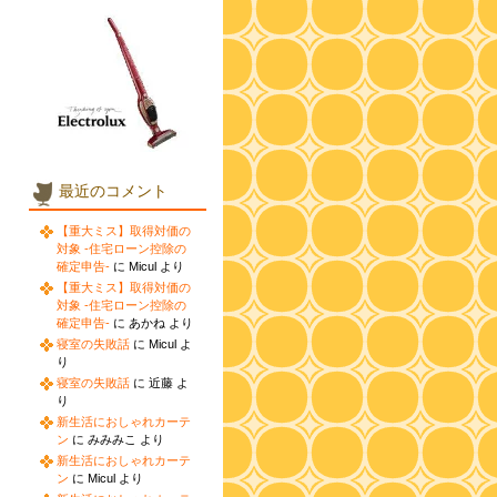
最近のコメント
【重大ミス】取得対価の
対象 -住宅ローン控除の
確定申告-
に Micul より
【重大ミス】取得対価の
対象 -住宅ローン控除の
確定申告-
に あかね より
寝室の失敗話
に Micul よ
り
寝室の失敗話
に 近藤 よ
り
新生活におしゃれカーテ
ン
に みみみこ より
新生活におしゃれカーテ
ン
に Micul より