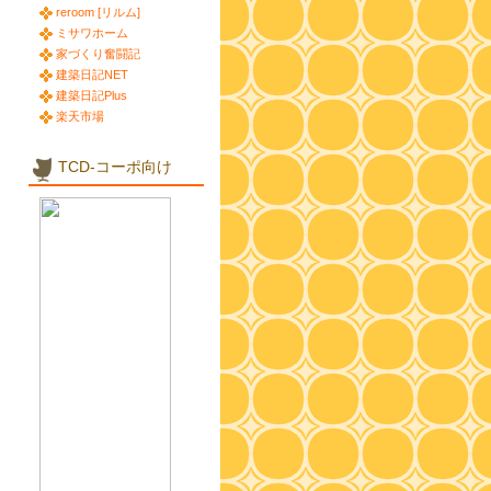
reroom [リルム]
ミサワホーム
家づくり奮闘記
建築日記NET
建築日記Plus
楽天市場
TCD-コーポ向け