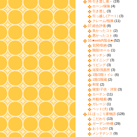
06.引き渡し後～
(19)
ローン/保険
(4)
引き渡し
(3)
引っ越し(アート)
(3)
クレーム/指摘
(11)
07.総合評価
(8)
良かったコト
(2)
悪かったコト
(6)
10.■web内覧会■
(52)
玄関/収納
(3)
階段/ホール
(1)
キッチン
(6)
ダイニング
(3)
リビング
(3)
浴室/洗面所
(3)
1階/2階トイレ
(6)
1階/2階蔵
(2)
和室
(2)
寝室/子供・洋室
(3)
カーテン
(11)
外観/植栽
(8)
ガレージ
(1)
ペット(犬)
(3)
11.ほっこり家物語
(128)
こだわり
(13)
ガーデン/外構
(29)
おうちDIY
(3)
メンテナンス
(9)