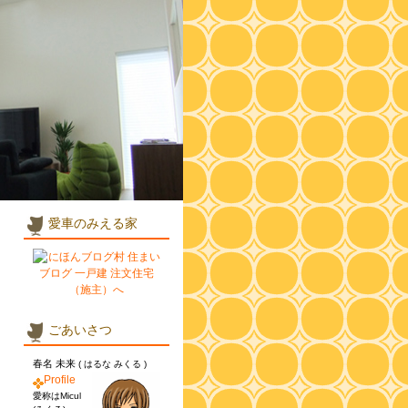
愛車のみえる家
ごあいさつ
春名 未来
( はるな みくる )
Profile
愛称はMicul