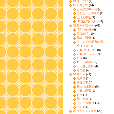
01.きっかけ
(1)
02.契約まで
(14)
お宅訪問/展示場
(7)
こだわりと間取り
(2)
土地と申込
(2)
HM選び/あいみつ
(4)
03.契約/打合せ～
(69)
間取り/外観
(6)
設備/建具
(20)
配線・照明
(5)
キッチン/洗面所/お風
呂/トイレ
(9)
内装(クロス/床)
(8)
内装(カーテン)
(2)
外構
(6)
ローン/税金
(10)
引っ越し見積
(4)
その他
(4)
04.着工～
(47)
地鎮祭
(1)
基礎工事
(4)
棟上げ/上棟式
(5)
本日の現場
(9)
外構
(7)
施主支給
(1)
クレーム/指摘
(17)
その他
(7)
05.マンション売却
(22)