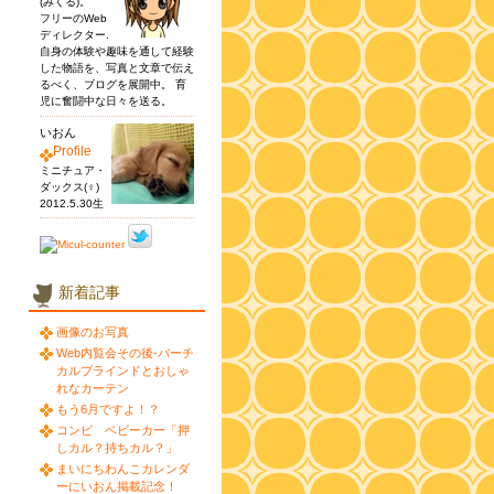
(みくる)。
フリーのWeb
ディレクター.
自身の体験や趣味を通して経験
した物語を、写真と文章で伝え
るべく、ブログを展開中。 育
児に奮闘中な日々を送る。
いおん
Profile
ミニチュア・
ダックス(♀)
2012.5.30生
新着記事
画像のお写真
Web内覧会その後-バーチ
カルブラインドとおしゃ
れなカーテン
もう6月ですよ！？
コンビ ベビーカー「押
しカル？持ちカル？」
まいにちわんこカレンダ
ーにいおん掲載記念！