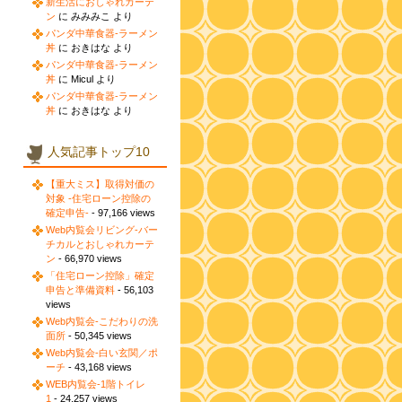
新生活におしゃれカーテ
ン
に みみみこ より
パンダ中華食器-ラーメン
丼
に おきはな より
パンダ中華食器-ラーメン
丼
に Micul より
パンダ中華食器-ラーメン
丼
に おきはな より
人気記事トップ10
【重大ミス】取得対価の
対象 -住宅ローン控除の
確定申告-
- 97,166 views
Web内覧会リビング-バー
チカルとおしゃれカーテ
ン
- 66,970 views
「住宅ローン控除」確定
申告と準備資料
- 56,103
views
Web内覧会-こだわりの洗
面所
- 50,345 views
Web内覧会-白い玄関／ポ
ーチ
- 43,168 views
WEB内覧会-1階トイレ
1
- 24,257 views