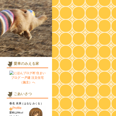
愛車のみえる家
ごあいさつ
春名 未来
( はるな みくる )
Profile
愛称はMicul