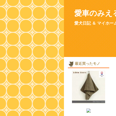
愛車のみえ
愛犬日記 ＆ マイホー
最近買ったモノ