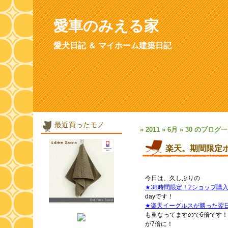
愛車のみえる家
愛犬日記 ＆ マイホーム建築日記
最近買ったモノ
» 2011 » 6月 » 30 のブログ
楽天。期間限定
今日は、久しぶりの
★38時間限定！2ショップ購
dayです！
★楽天イーグルスが勝った翌
も重なってますので6倍です！
が7倍に！