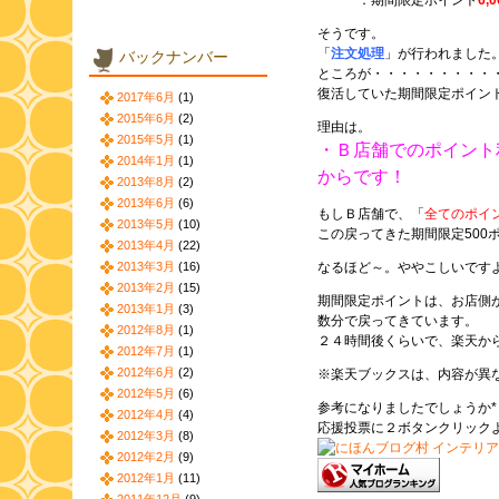
：期間限定ポイント
6,
そうです。
「
注文処理
」
が行われました
バックナンバー
ところが・・・・・・・・・
復活していた期間限定ポイン
2017年6月
(1)
2015年6月
(2)
理由は。
2015年5月
(1)
・Ｂ店舗でのポイント
2014年1月
(1)
からです！
2013年8月
(2)
2013年6月
(6)
もしＢ店舗で、「
全てのポイ
2013年5月
(10)
この戻ってきた期間限定500
2013年4月
(22)
2013年3月
(16)
なるほど～。ややこしいです
2013年2月
(15)
期間限定ポイントは、お店側
2013年1月
(3)
数分で戻ってきています。
2012年8月
(1)
２４時間後くらいで、楽天か
2012年7月
(1)
2012年6月
(2)
※楽天ブックスは、内容が異
2012年5月
(6)
参考になりましたでしょうか*
2012年4月
(4)
応援投票に２ボタンクリック
2012年3月
(8)
2012年2月
(9)
2012年1月
(11)