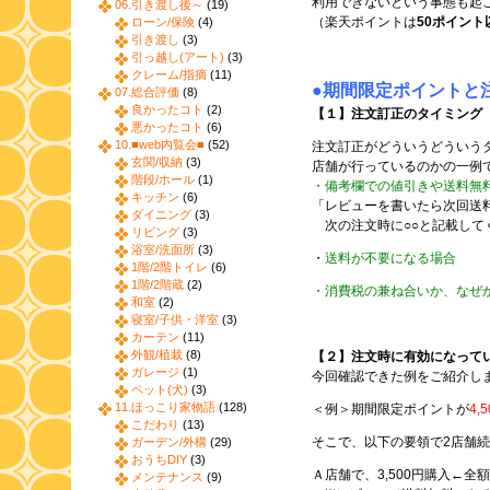
利用できないという事態も起
06.引き渡し後～
(19)
（楽天ポイントは
50ポイント
ローン/保険
(4)
引き渡し
(3)
引っ越し(アート)
(3)
クレーム/指摘
(11)
●期間限定ポイントと
07.総合評価
(8)
良かったコト
(2)
【１】注文訂正のタイミング
悪かったコト
(6)
10.■web内覧会■
(52)
注文訂正がどういうどういう
玄関/収納
(3)
店舗が行っているのかの一例
階段/ホール
(1)
・備考欄での値引きや送料無
キッチン
(6)
「レビューを書いたら次回送
ダイニング
(3)
次の注文時に○○と記載して
リビング
(3)
浴室/洗面所
(3)
・
送料が不要になる場合
1階/2階トイレ
(6)
1階/2階蔵
(2)
・消費税の兼ね合いか、なぜ
和室
(2)
寝室/子供・洋室
(3)
カーテン
(11)
外観/植栽
(8)
【２】注文時に有効になって
ガレージ
(1)
今回確認できた例をご紹介し
ペット(犬)
(3)
11.ほっこり家物語
(128)
＜例＞期間限定ポイントが
4,5
こだわり
(13)
そこで、以下の要領で2店舗
ガーデン/外構
(29)
おうちDIY
(3)
Ａ店舗で、3,500円購入←全
メンテナンス
(9)