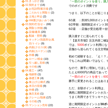
01.きっかけ
(1)
「一部のポイントを使う」購
02.契約まで
(14)
でのポイント消費です
お宅訪問/展示場
(7)
こだわりと間取り
(2)
つまり、以下のことが起こり
土地と申込
(2)
6/1夜 ：所持5,000ポイ
HM選び/あいみつ
(4)
03.契約/打合せ～
(69)
6/2早朝：期間限定ポイント3
間取り/外観
(6)
6/2昼 ：店舗が受注処理⇒全
設備/建具
(20)
配線・照明
(5)
購入後すぐに送られてくる
キッチン/洗面所/お風
「【楽天市場】注文内容ご確
呂/トイレ
(9)
では、
5000
ポイント利用にな
内装(クロス/床)
(8)
店舗から送られてくる注文明
内装(カーテン)
(2)
外構
(6)
初めて経験すると、「え！？
ローン/税金
(10)
でもこれは間違いではなく、
引っ越し見積
(4)
その他
(4)
なので、勝手に増加してほし
04.着工～
(47)
たとえ6000円の商品であって
地鎮祭
(1)
「
一部のポイントを使う
：
60
基礎工事
(4)
勝手に変更されることはあり
棟上げ/上棟式
(5)
本日の現場
(9)
ただ、全額ポイント利用は、
外構
(7)
偶然に期間限定ポイントが入
施主支給
(1)
うまく利用できてラッキーと
クレーム/指摘
(17)
その他
(7)
逆に期間限定ポイントが
30ポ
05.マンション売却
(22)