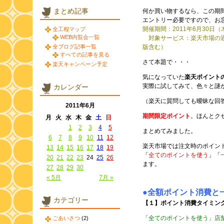
まとめ記事
何か買い物するなら、この期
エントリー必要ですので、お
開催期間：2011年6月30日（木
全工程マップ
WEB内覧会一覧
対象サービス：楽天市場の通
全ブログ記事一覧
版含む）
すべての記事を見る
さて本題で・・・
楽天キャンペーン予定
気になっていた
楽天ポイント
実際に試してみて、色々と謎
カレンダー
（楽天に質問しても曖昧な回
2011年6月
期間限定ポイント
。ほんとク
月
火
水
木
金
土
日
1
2
3
4
5
まとめてみました。
6
7
8
9
10
11
12
楽天市場では注文時のポイン
13
14
15
16
17
18
19
「
全てのポイントを使う
」「
20
21
22
23
24
25
26
ます。
27
28
29
30
« 5月
7月 »
●全額ポイント消費と
カテゴリー
【１】ポイント消費タイミン
「全てのポイントを使う」店
ごあいさつ
(2)