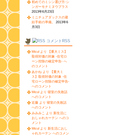
初めてのミシン選び方-シ
ンガーモナミヌウプラス
2013年6月23日
ミニチュアダックスの避
妊手術の準備。
2013年6
月3日
コメントRSS
Micul より 【重大ミス】
取得対価の対象 -住宅ロ
ーン控除の確定申告- へ
のコメント
あかね より 【重大ミ
ス】取得対価の対象 -住
宅ローン控除の確定申告-
へのコメント
Micul より 寝室の失敗話
へのコメント
近藤 より 寝室の失敗話
へのコメント
みみみこ より 新生活に
おしゃれカーテン へのコ
メント
Micul より 新生活におし
ゃれカーテン へのコメン