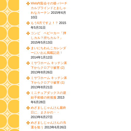
Web内覧会その後-バーチ
カルブラインドとおしゃ
れなカーテン
2015年6月
10日
もう6月ですよ！？
2015
年5月31日
コンビ ベビーカー「押
しカル？持ちカル？」
2015年5月13日
まいにちわんこカレンダ
ーにいおん掲載記念！
2014年1月12日
ミサワホーム キッチン床
下からクロアリ被害 (2)
2013年8月26日
ミサワホーム キッチン床
下からクロアリ被害 (1)
2013年8月21日
ミニチュアダックスの避
妊手術後の術後服
2013
年6月28日
めざましじゃんけん最終
日に、まさかの・・
2013年6月27日
めざましじゃんけんの当
選を狙う
2013年6月26日