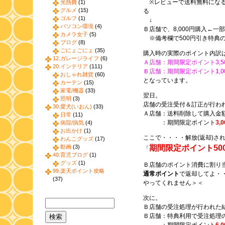
※レビューで送料無料になる
光熱費
(1)
グルメ
(15)
る
ゴルフ
(1)
↓
パソコン環境
(4)
Ｂ店舗で、8,000円購入←一部
カメラ女子
(5)
※備考欄で500円引き特典
ブログ
(8)
ごにょごにょ
(35)
購入時の実際のポイント内訳
12.ガレージライフ
(6)
Ａ店舗：期間限定ポイント3,5
20.インテリア
(111)
Ｂ店舗：期間限定ポイント1,0
おしゃれ雑貨
(60)
となっています。
カーテン
(15)
家電/機器
(33)
翌日。
照明
(3)
店舗の受注受付＆訂正が行わ
30.愛犬(いおん)
(33)
Ａ店舗：送料削除して購入金
日常
(11)
：期間限定ポイント
3,
病院/病気
(4)
お出かけ
(1)
ここで・・・・解放(返却)さ
わんこグッズ
(17)
動画
(3)
期間限定ポイント50
「
40.育児ブログ
(1)
グッズ
(1)
Ｂ店舗のポイント消費に割り
99.楽天ポイント攻略
通常ポイント
で返却してよ・
(37)
やってくれません＞＜
次に。
Ｂ店舗の受注処理が行われた
Ｂ店舗：特典利用で受注処理