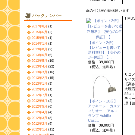
傘の付け根が結構違います
バックナンバー
TIM
2017年6月
(1)
2015年6月
(2)
2015年5月
(1)
【ポイント2倍】
2014年1月
(1)
【レビューを書いて
2013年8月
(2)
送料無料】【安心の
2013年6月
(6)
1年保証】【…
2013年5月
(10)
価格：39,000円
2013年4月
(22)
（税込、送料込）
2013年3月
(16)
リコ
2013年2月
(15)
サイズ
2013年1月
(3)
【高さ
大理石
2012年8月
(1)
55c
2012年7月
(1)
ティー
2012年6月
(2)
【ポイント10倍】
理【組
アッキーレ・カステ
2012年5月
(6)
ィリオーニ アルコ
2012年4月
(4)
ランプ Achille
2012年3月
(8)
Cast…
2012年2月
(9)
価格：39,000円
2012年1月
(11)
（税込、送料別）