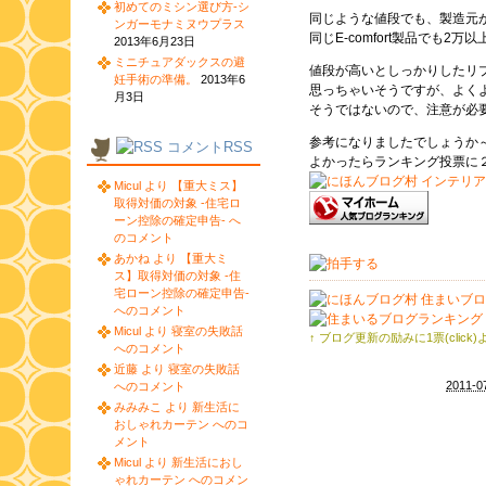
初めてのミシン選び方-シ
同じような値段でも、製造元
ンガーモナミヌウプラス
同じE-comfort製品でも2
2013年6月23日
ミニチュアダックスの避
値段が高いとしっかりしたリ
妊手術の準備。
2013年6
思っちゃいそうですが、よく
月3日
そうではないので、注意が必
参考になりましたでしょうか
コメントRSS
よかったらランキング投票に
Micul より 【重大ミス】
取得対価の対象 -住宅ロ
ーン控除の確定申告- へ
のコメント
あかね より 【重大ミ
ス】取得対価の対象 -住
宅ローン控除の確定申告-
へのコメント
Micul より 寝室の失敗話
↑ ブログ更新の励みに1票(click
へのコメント
近藤 より 寝室の失敗話
2011-0
へのコメント
みみみこ より 新生活に
おしゃれカーテン へのコ
メント
Micul より 新生活におし
ゃれカーテン へのコメン