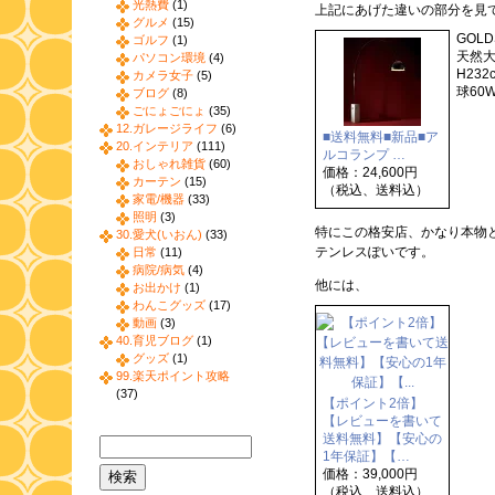
光熱費
(1)
上記にあげた違いの部分を見
グルメ
(15)
GOLD
ゴルフ
(1)
天然大
パソコン環境
(4)
H23
カメラ女子
(5)
球60W
ブログ
(8)
ごにょごにょ
(35)
12.ガレージライフ
(6)
■送料無料■新品■ア
20.インテリア
(111)
ルコランプ …
おしゃれ雑貨
(60)
価格：24,600円
カーテン
(15)
（税込、送料込）
家電/機器
(33)
照明
(3)
特にこの格安店、かなり本物
30.愛犬(いおん)
(33)
テンレスぽいです。
日常
(11)
病院/病気
(4)
他には、
お出かけ
(1)
わんこグッズ
(17)
動画
(3)
40.育児ブログ
(1)
グッズ
(1)
99.楽天ポイント攻略
(37)
【ポイント2倍】
【レビューを書いて
送料無料】【安心の
1年保証】【…
価格：39,000円
（税込、送料込）