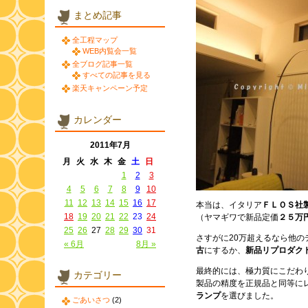
まとめ記事
全工程マップ
WEB内覧会一覧
全ブログ記事一覧
すべての記事を見る
楽天キャンペーン予定
カレンダー
2011年7月
月
火
水
木
金
土
日
1
2
3
4
5
6
7
8
9
10
11
12
13
14
15
16
17
本当は、イタリア
ＦＬＯＳ社
18
19
20
21
22
23
24
（ヤマギワで新品定価
２５万
25
26
27
28
29
30
31
さすがに20万超えるなら他
« 6月
8月 »
古
にするか、
新品リプロダク
最終的には、極力質にこだわ
カテゴリー
製品の精度を正規品と同等に
ランプ
を選びました。
ごあいさつ
(2)