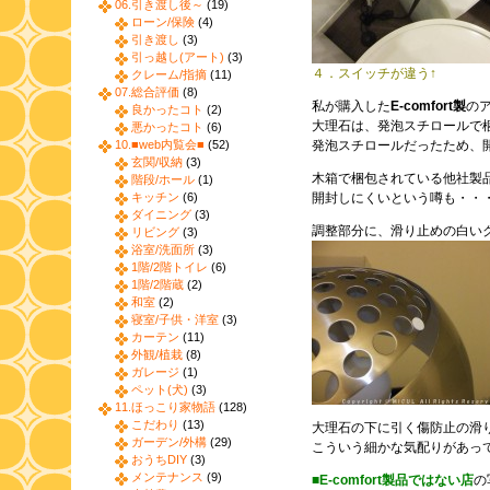
06.引き渡し後～
(19)
ローン/保険
(4)
引き渡し
(3)
引っ越し(アート)
(3)
４．スイッチが違う↑
クレーム/指摘
(11)
07.総合評価
(8)
私が購入した
E-comfort製
の
良かったコト
(2)
大理石は、発泡スチロールで
悪かったコト
(6)
10.■web内覧会■
(52)
発泡スチロールだったため、
玄関/収納
(3)
木箱で梱包されている他社製
階段/ホール
(1)
キッチン
(6)
開封しにくいという噂も・・
ダイニング
(3)
調整部分に、滑り止めの白い
リビング
(3)
浴室/洗面所
(3)
1階/2階トイレ
(6)
1階/2階蔵
(2)
和室
(2)
寝室/子供・洋室
(3)
カーテン
(11)
外観/植栽
(8)
ガレージ
(1)
ペット(犬)
(3)
11.ほっこり家物語
(128)
こだわり
(13)
大理石の下に引く傷防止の滑
ガーデン/外構
(29)
こういう細かな気配りがあっ
おうちDIY
(3)
メンテナンス
(9)
■E-comfort製品ではない店
の