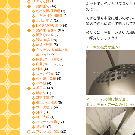
01.きっかけ
(1)
ネットでも色々とリプロダク
02.契約まで
(14)
のです。
お宅訪問/展示場
(7)
こだわりと間取り
(2)
できる限り本物に近いのがい
土地と申込
(2)
楽天で調べに調べて購入して
HM選び/あいみつ
(4)
03.契約/打合せ～
(69)
私なりに、発覚した違いの場
間取り/外観
(6)
ご紹介しましょう！
設備/建具
(20)
配線・照明
(5)
１．傘の根元が違う↓
キッチン/洗面所/お風
呂/トイレ
(9)
内装(クロス/床)
(8)
内装(カーテン)
(2)
外構
(6)
ローン/税金
(10)
引っ越し見積
(4)
その他
(4)
04.着工～
(47)
地鎮祭
(1)
基礎工事
(4)
２．アームの付け
棟上げ/上棟式
(5)
３．大理石とアームの付け根
本日の現場
(9)
外構
(7)
施主支給
(1)
クレーム/指摘
(17)
その他
(7)
05.マンション売却
(22)