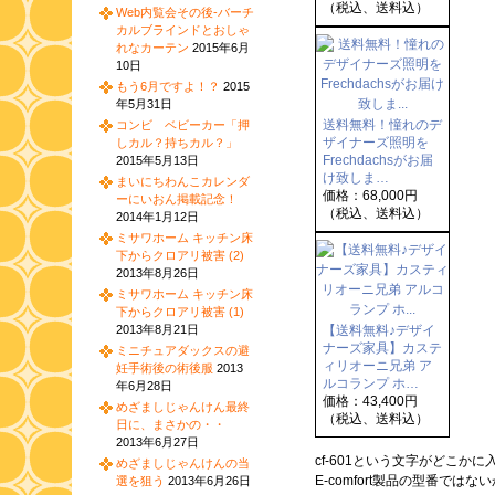
（税込、送料込）
Web内覧会その後-バーチ
カルブラインドとおしゃ
れなカーテン
2015年6月
10日
もう6月ですよ！？
2015
年5月31日
送料無料！憧れのデ
コンビ ベビーカー「押
ザイナーズ照明を
しカル？持ちカル？」
Frechdachsがお届
2015年5月13日
け致しま…
まいにちわんこカレンダ
価格：68,000円
ーにいおん掲載記念！
（税込、送料込）
2014年1月12日
ミサワホーム キッチン床
下からクロアリ被害 (2)
2013年8月26日
ミサワホーム キッチン床
下からクロアリ被害 (1)
2013年8月21日
【送料無料♪デザイ
ナーズ家具】カステ
ミニチュアダックスの避
ィリオーニ兄弟 ア
妊手術後の術後服
2013
ルコランプ ホ…
年6月28日
価格：43,400円
めざましじゃんけん最終
（税込、送料込）
日に、まさかの・・
2013年6月27日
cf-601という文字がどこか
めざましじゃんけんの当
E-comfort製品の型番では
選を狙う
2013年6月26日