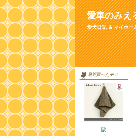
愛車のみえ
愛犬日記 ＆ マイホー
最近買ったモノ