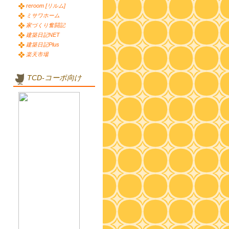
reroom [リルム]
ミサワホーム
家づくり奮闘記
建築日記NET
建築日記Plus
楽天市場
TCD-コーポ向け