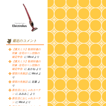
最近のコメント
【重大ミス】取得対価の
対象 -住宅ローン控除の
確定申告-
に Micul より
【重大ミス】取得対価の
対象 -住宅ローン控除の
確定申告-
に あかね より
寝室の失敗話
に Micul よ
り
寝室の失敗話
に 近藤 よ
り
新生活におしゃれカーテ
ン
に みみみこ より
新生活におしゃれカーテ
ン
に Micul より