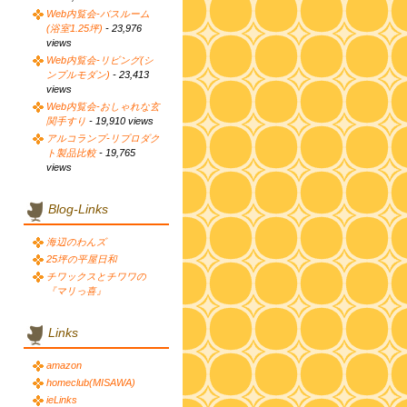
Web内覧会-バスルーム
(浴室1.25坪)
- 23,976
views
Web内覧会-リビング(シ
ンプルモダン)
- 23,413
views
Web内覧会-おしゃれな玄
関手すり
- 19,910 views
アルコランプ-リプロダク
ト製品比較
- 19,765
views
Blog-Links
海辺のわんズ
25坪の平屋日和
チワックスとチワワの
『マリっ喜』
Links
amazon
homeclub(MISAWA)
ieLinks