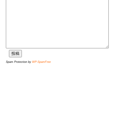
Spam Protection by
WP-SpamFree