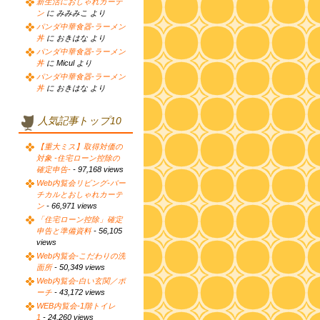
新生活におしゃれカーテ
ン
に みみみこ より
パンダ中華食器-ラーメン
丼
に おきはな より
パンダ中華食器-ラーメン
丼
に Micul より
パンダ中華食器-ラーメン
丼
に おきはな より
人気記事トップ10
【重大ミス】取得対価の
対象 -住宅ローン控除の
確定申告-
- 97,168 views
Web内覧会リビング-バー
チカルとおしゃれカーテ
ン
- 66,971 views
「住宅ローン控除」確定
申告と準備資料
- 56,105
views
Web内覧会-こだわりの洗
面所
- 50,349 views
Web内覧会-白い玄関／ポ
ーチ
- 43,172 views
WEB内覧会-1階トイレ
1
- 24,260 views