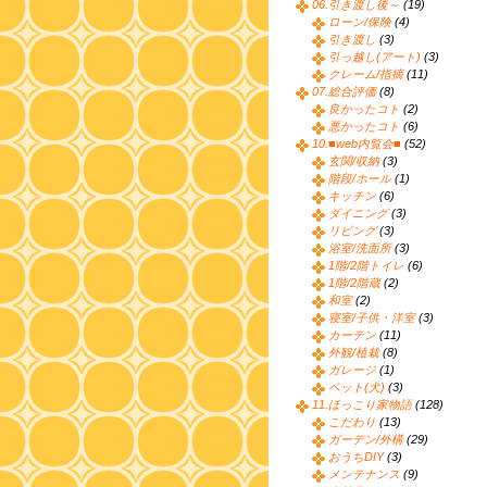
06.引き渡し後～
(19)
ローン/保険
(4)
引き渡し
(3)
引っ越し(アート)
(3)
クレーム/指摘
(11)
07.総合評価
(8)
良かったコト
(2)
悪かったコト
(6)
10.■web内覧会■
(52)
玄関/収納
(3)
階段/ホール
(1)
キッチン
(6)
ダイニング
(3)
リビング
(3)
浴室/洗面所
(3)
1階/2階トイレ
(6)
1階/2階蔵
(2)
和室
(2)
寝室/子供・洋室
(3)
カーテン
(11)
外観/植栽
(8)
ガレージ
(1)
ペット(犬)
(3)
11.ほっこり家物語
(128)
こだわり
(13)
ガーデン/外構
(29)
おうちDIY
(3)
メンテナンス
(9)