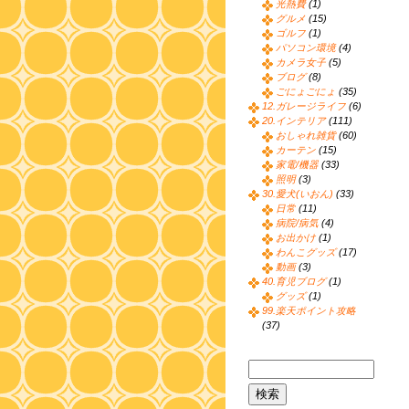
光熱費
(1)
グルメ
(15)
ゴルフ
(1)
パソコン環境
(4)
カメラ女子
(5)
ブログ
(8)
ごにょごにょ
(35)
12.ガレージライフ
(6)
20.インテリア
(111)
おしゃれ雑貨
(60)
カーテン
(15)
家電/機器
(33)
照明
(3)
30.愛犬(いおん)
(33)
日常
(11)
病院/病気
(4)
お出かけ
(1)
わんこグッズ
(17)
動画
(3)
40.育児ブログ
(1)
グッズ
(1)
99.楽天ポイント攻略
(37)