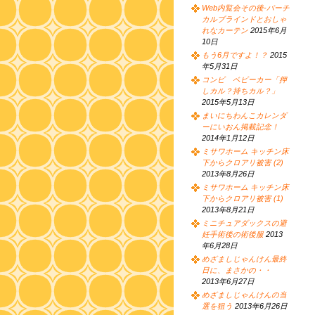
Web内覧会その後-バーチ
カルブラインドとおしゃ
れなカーテン
2015年6月
10日
もう6月ですよ！？
2015
年5月31日
コンビ ベビーカー「押
しカル？持ちカル？」
2015年5月13日
まいにちわんこカレンダ
ーにいおん掲載記念！
2014年1月12日
ミサワホーム キッチン床
下からクロアリ被害 (2)
2013年8月26日
ミサワホーム キッチン床
下からクロアリ被害 (1)
2013年8月21日
ミニチュアダックスの避
妊手術後の術後服
2013
年6月28日
めざましじゃんけん最終
日に、まさかの・・
2013年6月27日
めざましじゃんけんの当
選を狙う
2013年6月26日