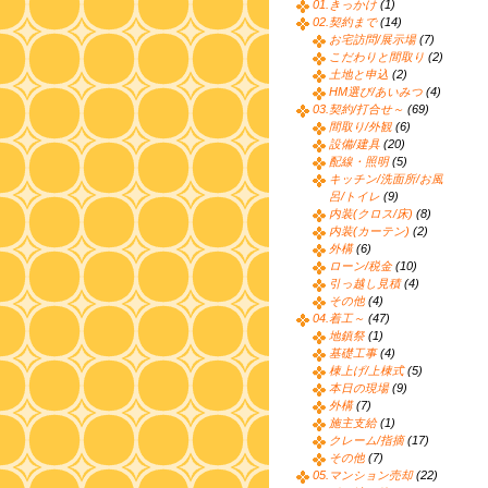
01.きっかけ
(1)
02.契約まで
(14)
お宅訪問/展示場
(7)
こだわりと間取り
(2)
土地と申込
(2)
HM選び/あいみつ
(4)
03.契約/打合せ～
(69)
間取り/外観
(6)
設備/建具
(20)
配線・照明
(5)
キッチン/洗面所/お風
呂/トイレ
(9)
内装(クロス/床)
(8)
内装(カーテン)
(2)
外構
(6)
ローン/税金
(10)
引っ越し見積
(4)
その他
(4)
04.着工～
(47)
地鎮祭
(1)
基礎工事
(4)
棟上げ/上棟式
(5)
本日の現場
(9)
外構
(7)
施主支給
(1)
クレーム/指摘
(17)
その他
(7)
05.マンション売却
(22)