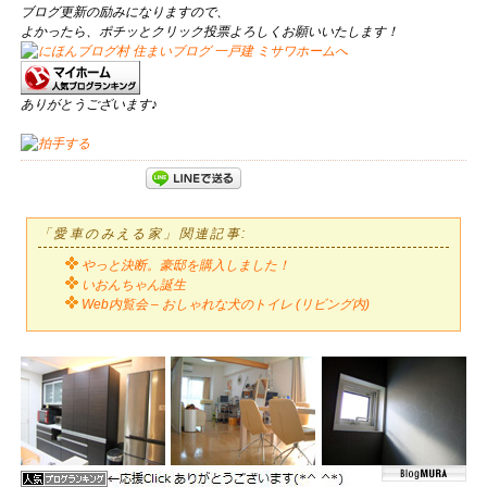
ブログ更新の励みになりますので、
よかったら、ポチッとクリック投票よろしくお願いいたします！
ありがとうございます♪
「愛車のみえる家」関連記事:
やっと決断。豪邸を購入しました！
いおんちゃん誕生
Web内覧会 – おしゃれな犬のトイレ (リビング内)