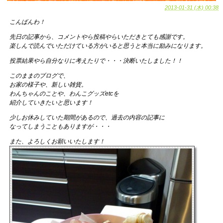
2013-01-31 (木) 00:38
こんばんわ！
先日の記事から、コメントやら投稿やらいただきとても感謝です。
楽しんで読んでいただけている方がいると思うと本当に励みになります。
投票結果やら自分なりに考えたりで・・・決断いたしました！！
このままのブログで、
お家の様子や、新しい雑貨。
わんちゃんのことや、わんこグッズetcを
紹介していきたいと思います！
少しお休みしていた期間があるので、過去の内容の記事に
なってしまうこともありますが・・・
また、よろしくお願いいたします！