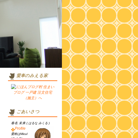
愛車のみえる家
ごあいさつ
春名 未来
( はるな みくる )
Profile
愛称はMicul