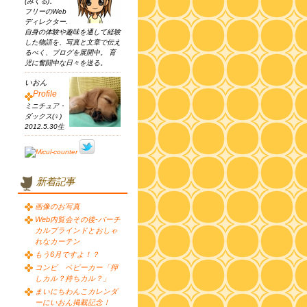
(みくる)。
フリーのWeb
ディレクター.
自身の体験や趣味を通して経験
した物語を、写真と文章で伝え
るべく、ブログを展開中。 育
児に奮闘中な日々を送る。
いおん
Profile
ミニチュア・
ダックス(♀)
2012.5.30生
新着記事
画像のお写真
Web内覧会その後-バーチ
カルブラインドとおしゃ
れなカーテン
もう6月ですよ！？
コンビ ベビーカー「押
しカル？持ちカル？」
まいにちわんこカレンダ
ーにいおん掲載記念！