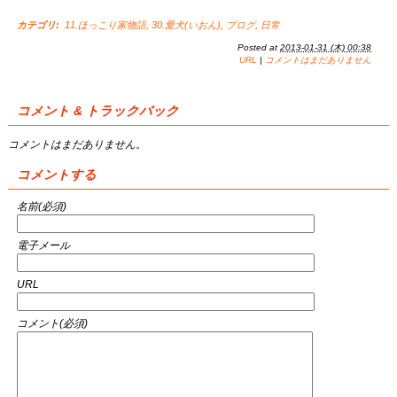
カテゴリ
:
11.ほっこり家物語
,
30.愛犬(いおん)
,
ブログ
,
日常
Posted at
2013-01-31 (木) 00:38
URL
|
コメントはまだありません
コメント & トラックバック
コメントはまだありません。
コメントする
名前(必須)
電子メール
URL
コメント(必須)