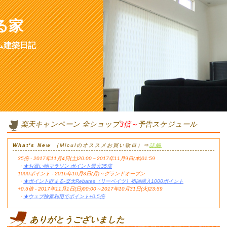
る家
ム建築日記
楽天キャンペーン 全ショップ
3倍～
予告スケジュール
What's New
（Miculのオススメお買い物日）⇒
詳細
35倍 - 2017年11月4日(土)20:00～2017年11月9日(木)01:59
・
★お買い物マラソン ポイント最大35倍
1000ポイント - 2016年10月3日(月)～グランドオープン
・
★ポイント貯まる-楽天Rebates（リーベイツ）初回購入1000ポイント
+0.5倍 - 2017年11月1日(日)00:00～2017年10月31日(火)23:59
・
★ウェブ検索利用でポイント+0.5倍
ありがとうございました