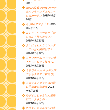
20日
Web内覧会その後-バーチ
カルブラインドとおしゃ
れなカーテン
2015年6月
10日
もう6月ですよ！？
2015
年5月31日
コンビ ベビーカー「押
しカル？持ちカル？」
2015年5月13日
まいにちわんこカレンダ
ーにいおん掲載記念！
2014年1月12日
ミサワホーム キッチン床
下からクロアリ被害 (2)
2013年8月26日
ミサワホーム キッチン床
下からクロアリ被害 (1)
2013年8月21日
ミニチュアダックスの避
妊手術後の術後服
2013
年6月28日
めざましじゃんけん最終
日に、まさかの・・
2013年6月27日
めざましじゃんけんの当