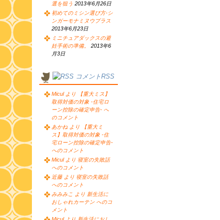
選を狙う
2013年6月26日
初めてのミシン選び方-シ
ンガーモナミヌウプラス
2013年6月23日
ミニチュアダックスの避
妊手術の準備。
2013年6
月3日
コメントRSS
Micul より 【重大ミス】
取得対価の対象 -住宅ロ
ーン控除の確定申告- へ
のコメント
あかね より 【重大ミ
ス】取得対価の対象 -住
宅ローン控除の確定申告-
へのコメント
Micul より 寝室の失敗話
へのコメント
近藤 より 寝室の失敗話
へのコメント
みみみこ より 新生活に
おしゃれカーテン へのコ
メント
Micul より 新生活におし