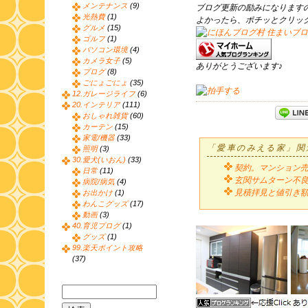
メンテナンス
(9)
ブログ更新の励みになります
光熱費
(1)
よかったら、ポチッとクリッ
グルメ
(15)
ゴルフ
(1)
パソコン環境
(4)
カメラ女子
(5)
ありがとうございます♪
ブログ
(8)
ごにょごにょ
(35)
12.ガレージライフ
(6)
20.インテリア
(111)
おしゃれ雑貨
(60)
カーテン
(15)
家電/機器
(33)
「愛車のみえる家」関
照明
(3)
30.愛犬(いおん)
(33)
契約。マンション売却S
日常
(11)
玄関サムターン不良
病院/病気
(4)
見積拝見と値引き
お出かけ
(1)
わんこグッズ
(17)
動画
(3)
40.育児ブログ
(1)
グッズ
(1)
99.楽天ポイント攻略
(37)