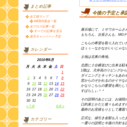
まとめ記事
今後の予定と承
全工程マップ
WEB内覧会一覧
全ブログ記事一覧
展示場にて、ミサワホームさ
すべての記事を見る
もちろん、次長さんも、MG
楽天キャンペーン予定
こちらの希望を取り入れてい
ほぅぅ～なかなかいいじゃな
カレンダー
土地は北東の角地。
2010年8月
北西に２台横並びに出来る駐
月
火
水
木
金
土
日
1階は、天井高のリビングか
1
ダイニングとキッチンもあわ
2
3
4
5
6
7
8
窓からのぞかれるのがイヤな
9
10
11
12
13
14
15
かなりこちらの要望を満たし
16
17
18
19
20
21
22
すばらしぃ＾＾
23
24
25
26
27
28
29
その説明のあとには、お値段
30
31
口約束とかだと後々もめます
« 7月
9月 »
最終のお見積もりとして書面
正式な、値引き金額も入った
カテゴリー
一通りの説明と今後の方針を