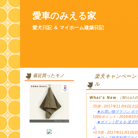
愛車のみえる家
愛犬日記 ＆ マイホーム建築日記
最近買ったモノ
楽天キャンペーン
ル
What's New
（Micu
35倍 - 2017年11月4日(土)
・
★お買い物マラソン ポイ
1000ポイント - 2016年
・
★ポイント貯まる-楽天Re
ト
+0.5倍 - 2017年11月1日(日
・
★ウェブ検索利用でポイン