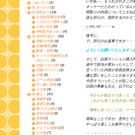
いやあ～、もうわざわざこの
ごあいさつ
(2)
オッケーだとわかっているん
01.きっかけ
(1)
間取りの内容についてとかお
02.契約まで
(14)
お宅訪問/展示場
(7)
誰も肝心の、契約するのかど
こだわりと間取り
(2)
いやいや・・・ｗ
土地と申込
(2)
HM選び/あいみつ
(4)
後半に、
03.契約/打合せ～
(69)
で。肝心のお返事ですが・・
間取り/外観
(6)
設備/建具
(20)
よろしくお願いいたしますっ
配線・照明
(5)
キッチン/洗面所/お風
そして、以前マンション購入
呂/トイレ
(9)
途中で担当が変わったりして
内装(クロス/床)
(8)
言っていた内容が全然反映さ
内装(カーテン)
(2)
外構
(6)
嫌な思いをしたことがありま
ローン/税金
(10)
今回そういったことが起こら
引っ越し見積
(4)
以前の事象も伝え、以下のよ
その他
(4)
04.着工～
(47)
・今からが始まりであって、
地鎮祭
(1)
これから長くお付き合い頂く
基礎工事
(4)
棟上げ/上棟式
(5)
・連絡しあったことは、メール
本日の現場
(9)
外構
(7)
簡単なことですが、意外とで
施主支給
(1)
やっぱり楽しくお家作りがし
クレーム/指摘
(17)
その他
(7)
・・・・・・・・・・