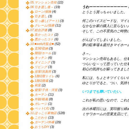
05.マンション売却
(22)
うわーーーーーーーーーーー
06.引き渡し後～
(19)
ローン/保険
(4)
とうとう買っちゃいました。
引き渡し
(3)
何このハイスピードな、マイ
引っ越し(アート)
(3)
クレーム/指摘
(11)
なかなか家の購入に至らない
07.総合評価
(8)
そして、この不景気のご時勢
良かったコト
(2)
悪かったコト
(6)
がんばってしまいました。
10.■web内覧会■
(52)
夢の駐車場＆庭付きマイホー
玄関/収納
(3)
階段/ホール
(1)
さ～。
キッチン
(6)
マンション売却もあるし、仕
ダイニング
(3)
つらいな～って思っていた仕
リビング
(3)
初心の気持ちが蘇ってきまし
浴室/洗面所
(3)
1階/2階トイレ
(6)
私には、ちょとキツイくらい
1階/2階蔵
(2)
ゆとりがでると、つい、気持
和室
(2)
寝室/子供・洋室
(3)
いつまでも輝いていたい。
カーテン
(11)
外観/植栽
(8)
これが私の思いなので、これ
ガレージ
(1)
ペット(犬)
(3)
次の木曜日には、実印握り締
11.ほっこり家物語
(128)
ミサワホームの営業支店にて
こだわり
(13)
ガーデン/外構
(29)
おうちDIY
(3)