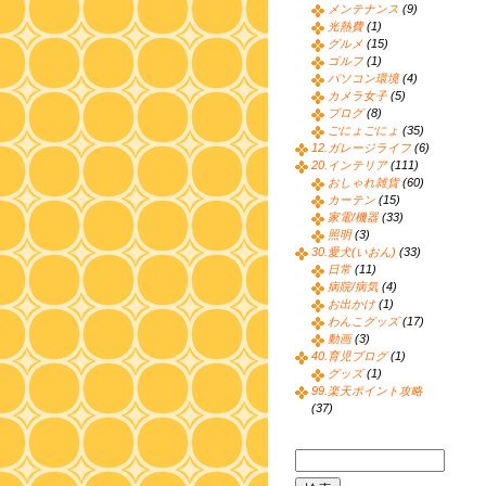
メンテナンス
(9)
光熱費
(1)
グルメ
(15)
ゴルフ
(1)
パソコン環境
(4)
カメラ女子
(5)
ブログ
(8)
ごにょごにょ
(35)
12.ガレージライフ
(6)
20.インテリア
(111)
おしゃれ雑貨
(60)
カーテン
(15)
家電/機器
(33)
照明
(3)
30.愛犬(いおん)
(33)
日常
(11)
病院/病気
(4)
お出かけ
(1)
わんこグッズ
(17)
動画
(3)
40.育児ブログ
(1)
グッズ
(1)
99.楽天ポイント攻略
(37)