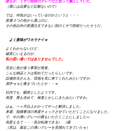
誰もが、ミサワ部材のグレーだと思って施工していた
。
（畳には品番など記載ないので）
では、何色がはいっているのかというと・・・
普通３つの色から選ぶのに、
その色以外の普通注文できない別のミサワ部材だったそうだ。
よく意味がワカラナイｗ
よくわからないけど、
確実にいえるのが、
私の思い違いではありませんでした。
完全に色が違う事実が発覚。
こんな納品ミスは初めてだったらしいです。
設備担当さんも、現地を見に来てくれたみたいですが、
ガクっっ
と膝まづいたとか・・ｗ
社内でも、騒然としたようです。
再度、畳も含めて、検査とかしにきたみたいですわ。
はぁ。一ヶ月以上かかってやっと解決しました。
来週、指摘事項の再度チェックさせていただくことになりました。
で、今の薄いグレーの畳もいただくことにしました♪♪
色変えるて・・・気分転換できる♪ （爆
（実は、最近この薄いグレーを見慣れてきていたｗ）