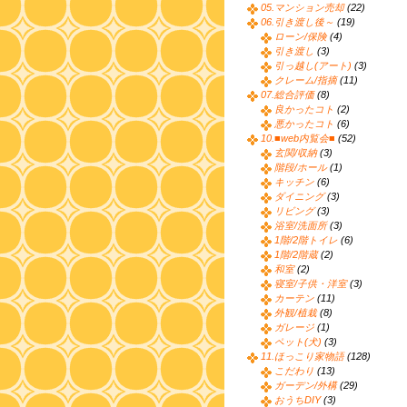
05.マンション売却
(22)
06.引き渡し後～
(19)
ローン/保険
(4)
引き渡し
(3)
引っ越し(アート)
(3)
クレーム/指摘
(11)
07.総合評価
(8)
良かったコト
(2)
悪かったコト
(6)
10.■web内覧会■
(52)
玄関/収納
(3)
階段/ホール
(1)
キッチン
(6)
ダイニング
(3)
リビング
(3)
浴室/洗面所
(3)
1階/2階トイレ
(6)
1階/2階蔵
(2)
和室
(2)
寝室/子供・洋室
(3)
カーテン
(11)
外観/植栽
(8)
ガレージ
(1)
ペット(犬)
(3)
11.ほっこり家物語
(128)
こだわり
(13)
ガーデン/外構
(29)
おうちDIY
(3)