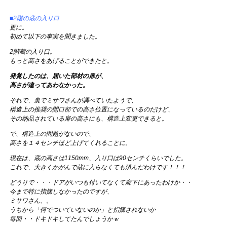
■2階の蔵の入り口
更に。
初めて以下の事実を聞きました。
2階蔵の入り口。
もっと高さをあげることができたと。
発覚したのは、届いた部材の扉が、
高さが違ってあわなかった。
それで、裏でミサワさんが調べていたようで、
構造上の推奨の開口部での高さ位置になっているのだけど、
その納品されている扉の高さにも、構造上変更できると。
で、構造上の問題がないので、
高さを１４センチほど上げてくれることに。
現在は、蔵の高さは1150mm、入り口は90センチくらいでした。
これで、大きくかがんで蔵に入らなくても済んだわけです！！！
どうりで・・・ドアがいつも付いてなくて廊下にあったわけか・・
今まで特に指摘しなかったのですが、
ミサワさん、。
うちから「何でついていないのか」と指摘されないか
毎回・・ドキドキしてたんでしょうかｗ