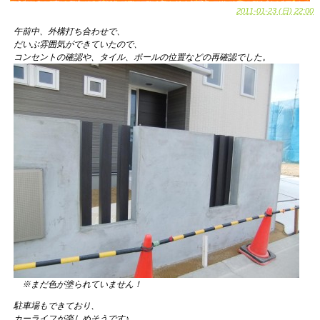
2011-01-23 (日) 22:00
午前中、外構打ち合わせで、
だいぶ雰囲気ができていたので、
コンセントの確認や、タイル、ポールの位置などの再確認でした。
※まだ色が塗られていません！
駐車場もできており、
カーライフが楽しめそうです♪