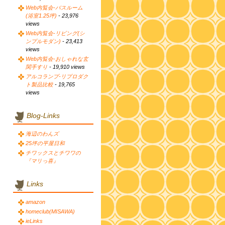
Web内覧会-バスルーム
(浴室1.25坪)
- 23,976
views
Web内覧会-リビング(シ
ンプルモダン)
- 23,413
views
Web内覧会-おしゃれな玄
関手すり
- 19,910 views
アルコランプ-リプロダク
ト製品比較
- 19,765
views
Blog-Links
海辺のわんズ
25坪の平屋日和
チワックスとチワワの
『マリっ喜』
Links
amazon
homeclub(MISAWA)
ieLinks