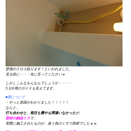
壁側のクロス貼ります！といわれました。
見る前に・・・先に言ってくださいｗ
しかしこんなもんなんでしょうか・・・・
5.1ch用のガイドも見えてます。
■畳について
・やっと原因がわかりました！！！！！
なんと。
打ち合わせと、発注も畳やも間違いなかった
が、
部材の納品ミス
で、
実際に施工されたものが、違う色のミサワ部材でしたｗｗ