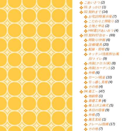
ごあいさつ
(2)
01.きっかけ
(1)
02.契約まで
(14)
お宅訪問/展示場
(7)
こだわりと間取り
(2)
土地と申込
(2)
HM選び/あいみつ
(4)
03.契約/打合せ～
(69)
間取り/外観
(6)
設備/建具
(20)
配線・照明
(5)
キッチン/洗面所/お風
呂/トイレ
(9)
内装(クロス/床)
(8)
内装(カーテン)
(2)
外構
(6)
ローン/税金
(10)
引っ越し見積
(4)
その他
(4)
04.着工～
(47)
地鎮祭
(1)
基礎工事
(4)
棟上げ/上棟式
(5)
本日の現場
(9)
外構
(7)
施主支給
(1)
クレーム/指摘
(17)
その他
(7)