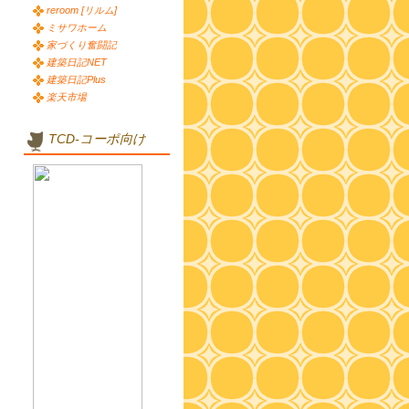
reroom [リルム]
ミサワホーム
家づくり奮闘記
建築日記NET
建築日記Plus
楽天市場
TCD-コーポ向け