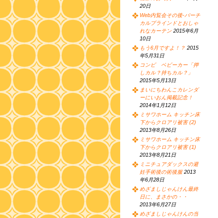
20日
Web内覧会その後-バーチ
カルブラインドとおしゃ
れなカーテン
2015年6月
10日
もう6月ですよ！？
2015
年5月31日
コンビ ベビーカー「押
しカル？持ちカル？」
2015年5月13日
まいにちわんこカレンダ
ーにいおん掲載記念！
2014年1月12日
ミサワホーム キッチン床
下からクロアリ被害 (2)
2013年8月26日
ミサワホーム キッチン床
下からクロアリ被害 (1)
2013年8月21日
ミニチュアダックスの避
妊手術後の術後服
2013
年6月28日
めざましじゃんけん最終
日に、まさかの・・
2013年6月27日
めざましじゃんけんの当