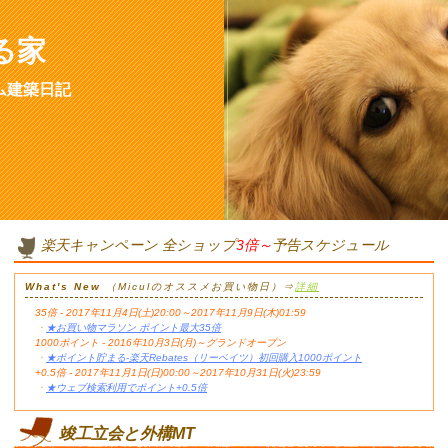
る家
ム建築日記
楽天キャンペーン 全ショップ
3倍～
予告スケジュール
What's New
（Miculのオススメお買い物日）⇒
詳細
35倍 - 2017年11月4日(土)20:00～2017年11月9日(木)01:59
・
★お買い物マラソン ポイント最大35倍
1000ポイント - 2016年10月3日(月)～グランドオープン
・
★ポイント貯まる-楽天Rebates（リーベイツ）初回購入1000ポイント
+0.5倍 - 2017年11月1日(日)00:00～2017年10月31日(火)23:59
・
★ウェブ検索利用でポイント+0.5倍
竣工立会と外構MT