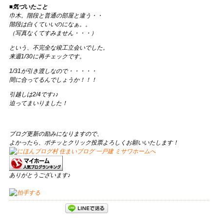
■気づいたこと
巾木。階段と普通の部屋と違う・・
階段は白くていいのになぁ。。
（写真なくてすみません・・・）
という、不完全な竣工立会いでした。
来週1/30に再チェックです。
1/31が引き渡しなので・・・・・
間に合ってるんでしょうか！！！
引越しは2/4です♪♪
迫ってまいりました！
ブログ更新の励みになりますので、
よかったら、ポチッとクリック投票よろしくお願いいたします！
ありがとうございます♪