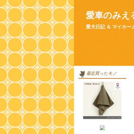
愛車のみえ
愛犬日記 ＆ マイホー
最近買ったモノ