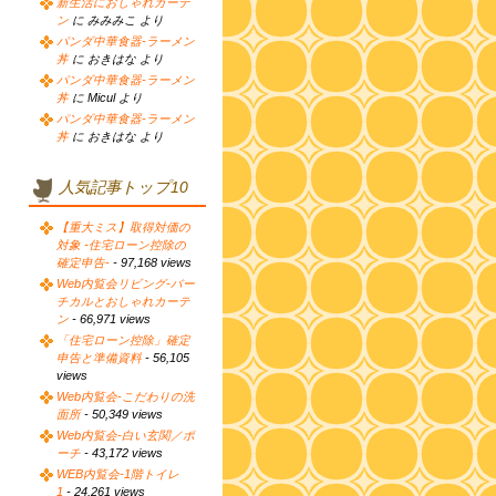
新生活におしゃれカーテ
ン
に みみみこ より
パンダ中華食器-ラーメン
丼
に おきはな より
パンダ中華食器-ラーメン
丼
に Micul より
パンダ中華食器-ラーメン
丼
に おきはな より
人気記事トップ10
【重大ミス】取得対価の
対象 -住宅ローン控除の
確定申告-
- 97,168 views
Web内覧会リビング-バー
チカルとおしゃれカーテ
ン
- 66,971 views
「住宅ローン控除」確定
申告と準備資料
- 56,105
views
Web内覧会-こだわりの洗
面所
- 50,349 views
Web内覧会-白い玄関／ポ
ーチ
- 43,172 views
WEB内覧会-1階トイレ
1
- 24,261 views