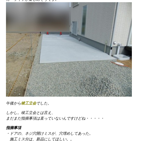
午後から
竣工立会
でした。
しかし。竣工立会とは言え、
まだまだ指摘事項は直っていないんですけどね・・・・・
指摘事項
・ドアの、ネジ穴開けミスが、穴埋めしてあった。
施工ミス分は、新品にしてほしい。。