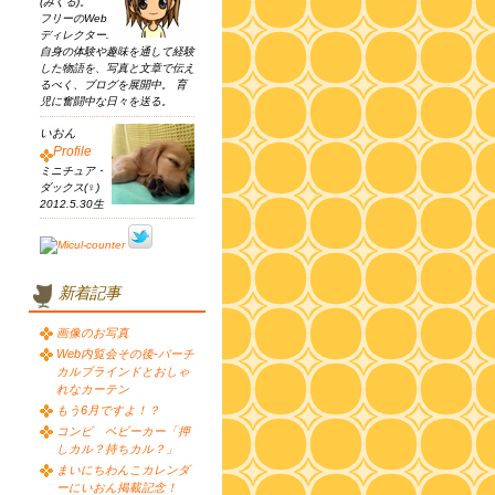
(みくる)。
フリーのWeb
ディレクター.
自身の体験や趣味を通して経験
した物語を、写真と文章で伝え
るべく、ブログを展開中。 育
児に奮闘中な日々を送る。
いおん
Profile
ミニチュア・
ダックス(♀)
2012.5.30生
新着記事
画像のお写真
Web内覧会その後-バーチ
カルブラインドとおしゃ
れなカーテン
もう6月ですよ！？
コンビ ベビーカー「押
しカル？持ちカル？」
まいにちわんこカレンダ
ーにいおん掲載記念！