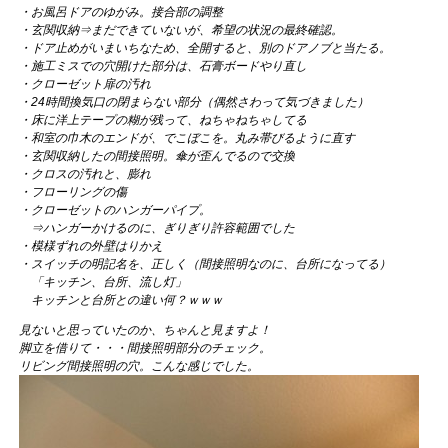
・お風呂ドアのゆがみ。接合部の調整
・玄関収納⇒まだできていないが、希望の状況の最終確認。
・ドア止めがいまいちなため、全開すると、別のドアノブと当たる。
・施工ミスでの穴開けた部分は、石膏ボードやり直し
・クローゼット扉の汚れ
・24時間換気口の閉まらない部分（偶然さわって気づきました）
・床に洋上テープの糊が残って、ねちゃねちゃしてる
・和室の巾木のエンドが、でこぼこを。丸み帯びるように直す
・玄関収納したの間接照明。傘が歪んでるので交換
・クロスの汚れと、膨れ
・フローリングの傷
・クローゼットのハンガーパイプ。
⇒ハンガーかけるのに、ぎりぎり許容範囲でした
・模様ずれの外壁はりかえ
・スイッチの明記名を、正しく（間接照明なのに、台所になってる）
「キッチン、台所、流し灯」
キッチンと台所との違い何？ｗｗｗ
見ないと思っていたのか、ちゃんと見ますよ！
脚立を借りて・・・間接照明部分のチェック。
リビング間接照明の穴。こんな感じでした。