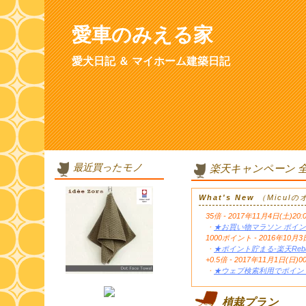
愛車のみえる家
愛犬日記 ＆ マイホーム建築日記
最近買ったモノ
楽天キャンペーン 
What's New
（Micul
35倍 - 2017年11月4日(土)20:
・
★お買い物マラソン ポイン
1000ポイント - 2016年1
・
★ポイント貯まる-楽天Reb
+0.5倍 - 2017年11月1日(日)0
・
★ウェブ検索利用でポイント
植栽プラン