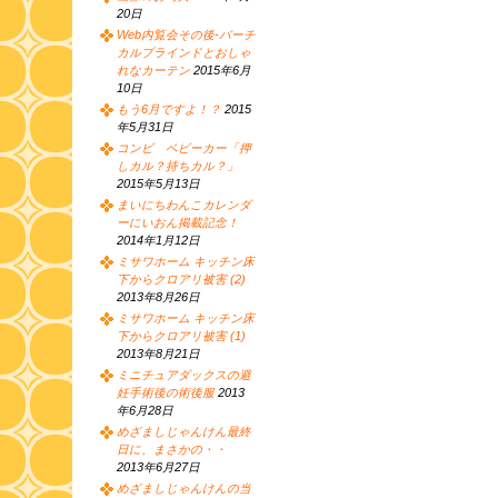
20日
Web内覧会その後-バーチ
カルブラインドとおしゃ
れなカーテン
2015年6月
10日
もう6月ですよ！？
2015
年5月31日
コンビ ベビーカー「押
しカル？持ちカル？」
2015年5月13日
まいにちわんこカレンダ
ーにいおん掲載記念！
2014年1月12日
ミサワホーム キッチン床
下からクロアリ被害 (2)
2013年8月26日
ミサワホーム キッチン床
下からクロアリ被害 (1)
2013年8月21日
ミニチュアダックスの避
妊手術後の術後服
2013
年6月28日
めざましじゃんけん最終
日に、まさかの・・
2013年6月27日
めざましじゃんけんの当