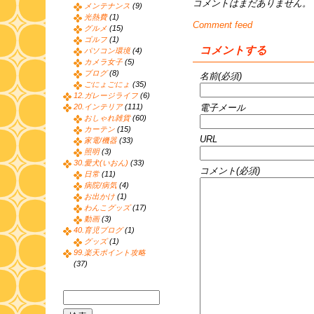
コメントはまだありません。
メンテナンス
(9)
光熱費
(1)
Comment feed
グルメ
(15)
ゴルフ
(1)
コメントする
パソコン環境
(4)
カメラ女子
(5)
ブログ
(8)
名前(必須)
ごにょごにょ
(35)
12.ガレージライフ
(6)
電子メール
20.インテリア
(111)
おしゃれ雑貨
(60)
カーテン
(15)
URL
家電/機器
(33)
照明
(3)
30.愛犬(いおん)
(33)
コメント(必須)
日常
(11)
病院/病気
(4)
お出かけ
(1)
わんこグッズ
(17)
動画
(3)
40.育児ブログ
(1)
グッズ
(1)
99.楽天ポイント攻略
(37)