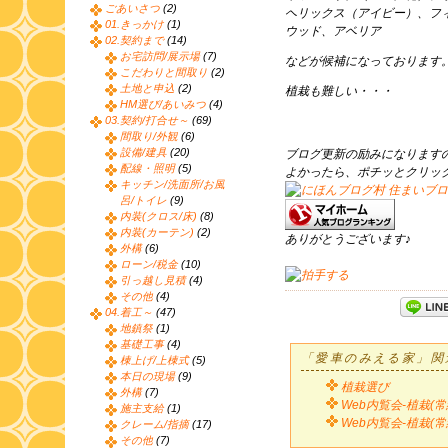
ごあいさつ
(2)
ヘリックス（アイビー）、フ
01.きっかけ
(1)
ウッド、アベリア
02.契約まで
(14)
お宅訪問/展示場
(7)
などが候補になっております
こだわりと間取り
(2)
土地と申込
(2)
植栽も難しい・・・
HM選び/あいみつ
(4)
03.契約/打合せ～
(69)
間取り/外観
(6)
設備/建具
(20)
ブログ更新の励みになります
配線・照明
(5)
よかったら、ポチッとクリッ
キッチン/洗面所/お風
呂/トイレ
(9)
内装(クロス/床)
(8)
内装(カーテン)
(2)
ありがとうございます♪
外構
(6)
ローン/税金
(10)
引っ越し見積
(4)
その他
(4)
04.着工～
(47)
地鎮祭
(1)
基礎工事
(4)
「愛車のみえる家」関
棟上げ/上棟式
(5)
本日の現場
(9)
植栽選び
外構
(7)
Web内覧会-植栽(常
施主支給
(1)
Web内覧会-植栽(常
クレーム/指摘
(17)
その他
(7)