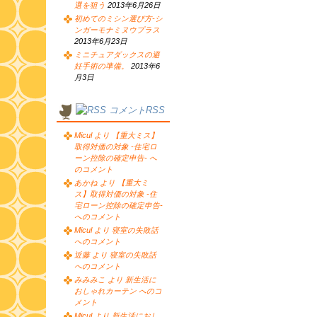
選を狙う
2013年6月26日
初めてのミシン選び方-シ
ンガーモナミヌウプラス
2013年6月23日
ミニチュアダックスの避
妊手術の準備。
2013年6
月3日
コメントRSS
Micul より 【重大ミス】
取得対価の対象 -住宅ロ
ーン控除の確定申告- へ
のコメント
あかね より 【重大ミ
ス】取得対価の対象 -住
宅ローン控除の確定申告-
へのコメント
Micul より 寝室の失敗話
へのコメント
近藤 より 寝室の失敗話
へのコメント
みみみこ より 新生活に
おしゃれカーテン へのコ
メント
Micul より 新生活におし