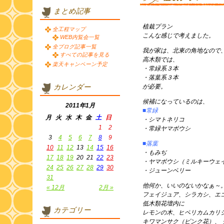
まとめ記事
植栽プラン
全工程マップ
こんな感じで考えました。
WEB内覧会一覧
全ブログ記事一覧
我が家は、北東の角地なので
すべての記事を見る
高木類では、
楽天キャンペーン予定
・常緑系３本
・落葉系３本
カレンダー
が必要。
候補になっているのは、
2011年1月
■常緑
月
火
水
木
金
土
日
・シマトネリコ
1
2
・常緑ヤマボウシ
3
4
5
6
7
8
9
■落葉
10
11
12
13
14
15
16
・もみぢ
17
18
19
20
21
22
23
・ヤマボウシ（ミルキーウェ
24
25
26
27
28
29
30
・ジューンベリー
31
他何か、いいのないかなぁ～
« 12月
2月 »
フェイジュア、シラカシ、エ
低木類花壇内に
カテゴリー
レモンの木、ヒペリカムカリ
キワマンサク（ピンク花）、