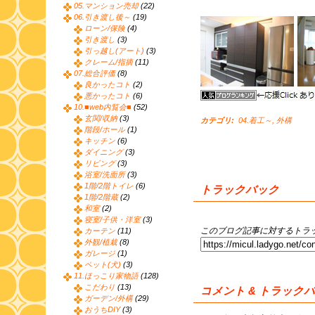
05.マンション売却
(22)
06.引き渡し後～
(19)
ローン/保険
(4)
引き渡し
(3)
引っ越し(アート)
(3)
クレーム/指摘
(11)
07.総合評価
(8)
良かったコト
(2)
悪かったコト
(6)
10.■web内覧会■
(52)
玄関/収納
(3)
カテゴリ
:
04.着工～
,
外構
階段/ホール
(1)
キッチン
(6)
ダイニング
(3)
リビング
(3)
浴室/洗面所
(3)
1階/2階トイレ
(6)
トラックバック
1階/2階蔵
(2)
和室
(2)
寝室/子供・洋室
(3)
このブログ記事に対するトラッ
カーテン
(11)
外観/植栽
(8)
ガレージ
(1)
ペット(犬)
(3)
11.ほっこり家物語
(128)
こだわり
(13)
コメント & トラック
ガーデン/外構
(29)
おうちDIY
(3)