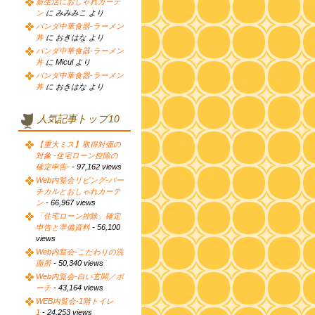
新生活におしゃれカーテ
ン
に みみみこ より
パンダ中華食器-ラーメン
丼
に おきはな より
パンダ中華食器-ラーメン
丼
に Micul より
パンダ中華食器-ラーメン
丼
に おきはな より
人気記事トップ10
【重大ミス】取得対価の
対象 -住宅ローン控除の
確定申告-
- 97,162 views
Web内覧会リビング-バー
チカルとおしゃれカーテ
ン
- 66,967 views
「住宅ローン控除」確定
申告と準備資料
- 56,100
views
Web内覧会-こだわりの洗
面所
- 50,340 views
Web内覧会-白い玄関／ポ
ーチ
- 43,164 views
WEB内覧会-1階トイレ
1
- 24,253 views