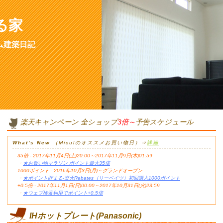
る家
ム建築日記
楽天キャンペーン 全ショップ
3倍～
予告スケジュール
What's New
（Miculのオススメお買い物日）⇒
詳細
35倍 - 2017年11月4日(土)20:00～2017年11月9日(木)01:59
・
★お買い物マラソン ポイント最大35倍
1000ポイント - 2016年10月3日(月)～グランドオープン
・
★ポイント貯まる-楽天Rebates（リーベイツ）初回購入1000ポイント
+0.5倍 - 2017年11月1日(日)00:00～2017年10月31日(火)23:59
・
★ウェブ検索利用でポイント+0.5倍
IHホットプレート(Panasonic)