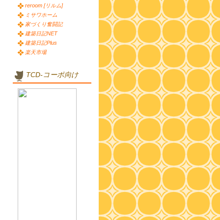
reroom [リルム]
ミサワホーム
家づくり奮闘記
建築日記NET
建築日記Plus
楽天市場
TCD-コーポ向け