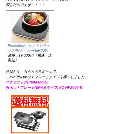
悩んだのですが・・・・
Electrolux/エレクトロラッ
クス/IHクッカー/EIH600
価格：19,800円（税込、送
料込）
性能とか、もろもろ考えた上で、
このパナのホットプレートタイプを購入しました。
パナソニック(Panasonic)
IHホットプレート(鍋付きタイプ) KZ-HP2000-K