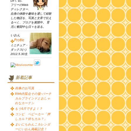
(みくる)。
フリーのWeb
ディレクター.
自身の体験や趣味を通して経験
した物語を、写真と文章で伝え
るべく、ブログを展開中。 育
児に奮闘中な日々を送る。
いおん
Profile
ミニチュア・
ダックス(♀)
2012.5.30生
新着記事
画像のお写真
Web内覧会その後-バーチ
カルブラインドとおしゃ
れなカーテン
もう6月ですよ！？
コンビ ベビーカー「押
しカル？持ちカル？」
まいにちわんこカレンダ
ーにいおん掲載記念！