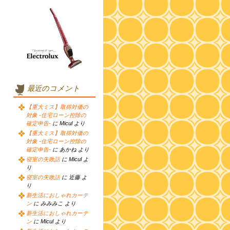
最近のコメント
【重大ミス】取得対価の
対象 -住宅ローン控除の
確定申告-
に Micul より
【重大ミス】取得対価の
対象 -住宅ローン控除の
確定申告-
に あかね より
寝室の失敗話
に Micul よ
り
寝室の失敗話
に 近藤 よ
り
新生活におしゃれカーテ
ン
に みみみこ より
新生活におしゃれカーテ
ン
に Micul より