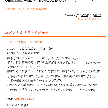
カテゴリ
:
20.インテリア
,
家電/機器
Posted at
2011-05-07 (土) 01:30
URL
|
2件のコメント
コメント & トラックバック
シロ☆ピス
(
2011-05-8 12:14
)
こんにちは＆はじめましてm(_ _)m
いつもこっそり見てます。
私もそのIHホットプレート買うか迷ったんです～(＞_＜)
でも、買い物中の勢いでIH卓上調理器を買ってしまい・・・ま、いっか♪
な状態です(￣∇￣*)ゞｴﾍﾍ
標準でたこ焼きプレート欲しいですよね！私もいつかゲットしたいです!!
うちもﾐｻﾜさんで建てるか迷ったのですが、最終的に別で建てました。
（私が担当さんと合わなかったので(T△T)）
ﾐｻﾜさんでも望めばみくるさんの家のようなのを建てられるんですね!!
これからも応援していますので、がんばって更新してください(≧∀≦)
Micul (
2011-05-8 23:03
)
>シロ☆ピスさん