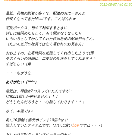
2011-05-07 (土) 01:30
最近、荷物の到着が多くて、配達のおにーさんと
仲良くなってきたMiculです。こんばんわｗ
宅配ボックス、初めて利用するときに、
試しに鍵閉めたらしく、もう開かなくなったり
いろいろとしでかしてくれた佐川急便の配達担当さん。
（たぶん佐川の社員ではなく雇われのお兄さん）
おおよその、在宅時間を把握してくれ出したようで(爆
そのくらいの時間に、二度目の配達をしてくれます＾＾
すばらしい（爆
・・・ちがうな、
ありがたい（*^^*）
最近は、荷物が2つ入っていたんですが・・・
印鑑は1回しか押せません！！！
どうしたんだろうと・・心配しております＾＾；
さて。本題です♪
前に10店舗で楽天ポイント10倍dayで
購入していたアイテムです。(だいぶ古い
記事
ですね・・・)
おしゃれなIHクッキングヒーターのみと