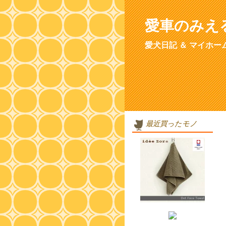
愛車のみえ
愛犬日記 ＆ マイホー
最近買ったモノ