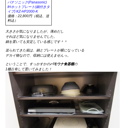
パナソニック(Panasonic)
IHホットプレート(鍋付きタ
イプ) KZ-HP2000-K
価格：22,800円（税込、送
料込）
大きさが気になりましたが、薄めだし
それほど気になりませんでした。
鍋を置いても安定している感じです＾＾
送られてきた箱は、鍋とプレートが横になっている
デカイ物なので、収納には使えませんっ。
ということで、すっかすかの
パモウナ食器棚
の
1棚占有して置いてみました！