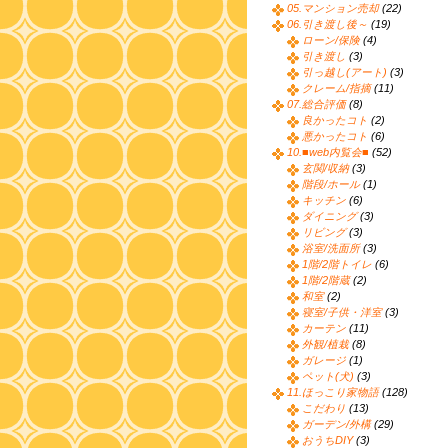
05.マンション売却
(22)
06.引き渡し後～
(19)
ローン/保険
(4)
引き渡し
(3)
引っ越し(アート)
(3)
クレーム/指摘
(11)
07.総合評価
(8)
良かったコト
(2)
悪かったコト
(6)
10.■web内覧会■
(52)
玄関/収納
(3)
階段/ホール
(1)
キッチン
(6)
ダイニング
(3)
リビング
(3)
浴室/洗面所
(3)
1階/2階トイレ
(6)
1階/2階蔵
(2)
和室
(2)
寝室/子供・洋室
(3)
カーテン
(11)
外観/植栽
(8)
ガレージ
(1)
ペット(犬)
(3)
11.ほっこり家物語
(128)
こだわり
(13)
ガーデン/外構
(29)
おうちDIY
(3)