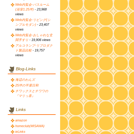
Web内覧会-バスルーム
(浴室1.25坪)
- 23,968
views
Web内覧会-リビング(シ
ンプルモダン)
- 23,407
views
Web内覧会-おしゃれな玄
関手すり
- 19,906 views
アルコランプ-リプロダク
ト製品比較
- 19,757
views
Blog-Links
海辺のわんズ
25坪の平屋日和
チワックスとチワワの
『マリっ喜』
Links
amazon
homeclub(MISAWA)
ieLinks