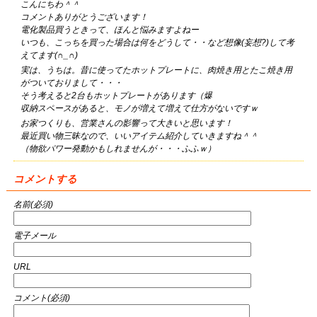
こんにちわ＾＾
コメントありがとうございます！
電化製品買うときって、ほんと悩みますよねー
いつも、こっちを買った場合は何をどうして・・など想像(妄想?)して考
えてます(∩_∩)
実は、うちは。昔に使ってたホットプレートに、肉焼き用とたこ焼き用
がついておりまして・・・
そう考えると2台もホットプレートがあります（爆
収納スペースがあると、モノが増えて増えて仕方がないですｗ
お家つくりも、営業さんの影響って大きいと思います！
最近買い物三昧なので、いいアイテム紹介していきますね＾＾
（物欲パワー発動かもしれませんが・・・ふふｗ）
コメントする
名前(必須)
電子メール
URL
コメント(必須)