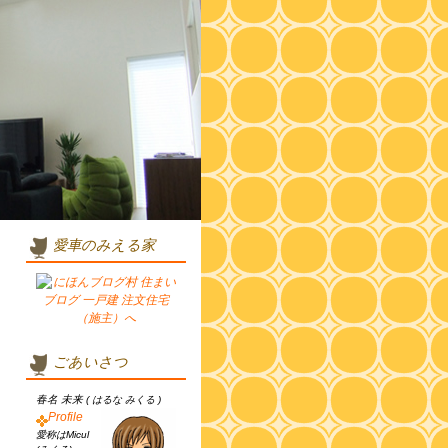
愛車のみえる家
ごあいさつ
春名 未来
( はるな みくる )
Profile
愛称はMicul