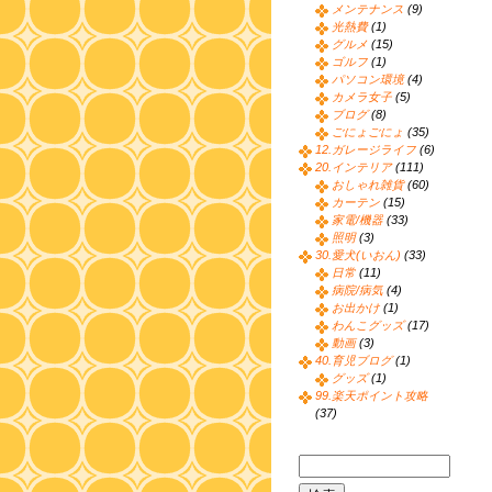
メンテナンス
(9)
光熱費
(1)
グルメ
(15)
ゴルフ
(1)
パソコン環境
(4)
カメラ女子
(5)
ブログ
(8)
ごにょごにょ
(35)
12.ガレージライフ
(6)
20.インテリア
(111)
おしゃれ雑貨
(60)
カーテン
(15)
家電/機器
(33)
照明
(3)
30.愛犬(いおん)
(33)
日常
(11)
病院/病気
(4)
お出かけ
(1)
わんこグッズ
(17)
動画
(3)
40.育児ブログ
(1)
グッズ
(1)
99.楽天ポイント攻略
(37)