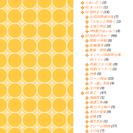
ごあいさつ
(2)
01.きっかけ
(1)
02.契約まで
(14)
お宅訪問/展示場
(7)
こだわりと間取り
(2)
土地と申込
(2)
HM選び/あいみつ
(4)
03.契約/打合せ～
(69)
間取り/外観
(6)
設備/建具
(20)
配線・照明
(5)
キッチン/洗面所/お風
呂/トイレ
(9)
内装(クロス/床)
(8)
内装(カーテン)
(2)
外構
(6)
ローン/税金
(10)
引っ越し見積
(4)
その他
(4)
04.着工～
(47)
地鎮祭
(1)
基礎工事
(4)
棟上げ/上棟式
(5)
本日の現場
(9)
外構
(7)
施主支給
(1)
クレーム/指摘
(17)
その他
(7)