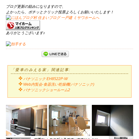
ブログ更新の励みになりますので、
よかったら、ポチッとクリック投票よろしくお願いいたします！
ありがとうございます♪
「愛車のみえる家」関連記事:
パナソニック EH8522P-W
Web内覧会-食器洗い乾燥機(パナソニック)
パナソニックショールーム2