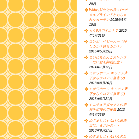
20日
Web内覧会その後-バーチ
カルブラインドとおしゃ
れなカーテン
2015年6月
10日
もう6月ですよ！？
2015
年5月31日
コンビ ベビーカー「押
しカル？持ちカル？」
2015年5月13日
まいにちわんこカレンダ
ーにいおん掲載記念！
2014年1月12日
ミサワホーム キッチン床
下からクロアリ被害 (2)
2013年8月26日
ミサワホーム キッチン床
下からクロアリ被害 (1)
2013年8月21日
ミニチュアダックスの避
妊手術後の術後服
2013
年6月28日
めざましじゃんけん最終
日に、まさかの・・
2013年6月27日
めざましじゃんけんの当