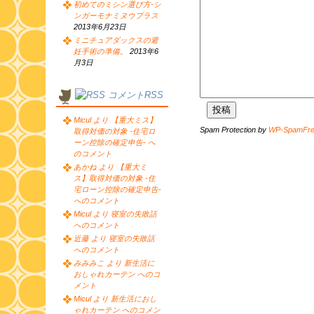
初めてのミシン選び方-シ
ンガーモナミヌウプラス
2013年6月23日
ミニチュアダックスの避
妊手術の準備。
2013年6
月3日
コメントRSS
Micul より 【重大ミス】
Spam Protection by
WP-SpamFr
取得対価の対象 -住宅ロ
ーン控除の確定申告- へ
のコメント
あかね より 【重大ミ
ス】取得対価の対象 -住
宅ローン控除の確定申告-
へのコメント
Micul より 寝室の失敗話
へのコメント
近藤 より 寝室の失敗話
へのコメント
みみみこ より 新生活に
おしゃれカーテン へのコ
メント
Micul より 新生活におし
ゃれカーテン へのコメン