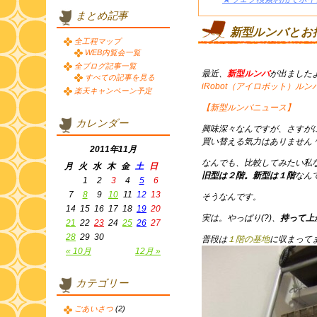
まとめ記事
新型ルンバとお
全工程マップ
WEB内覧会一覧
全ブログ記事一覧
最近、
新型ルンバ
が出ました
すべての記事を見る
iRobot（アイロボット）ルン
楽天キャンペーン予定
【新型ルンバニュース】
カレンダー
興味深々なんですが、さすが
買い替える気力はありません
2011年11月
なんでも、比較してみたい私
月
火
水
木
金
土
日
旧型は２階。新型は１階
なん
1
2
3
4
5
6
7
8
9
10
11
12
13
そうなんです。
14
15
16
17
18
19
20
実は。やっぱり(?)、
持って上
21
22
23
24
25
26
27
28
29
30
普段は
１階の基地
に収まって
« 10月
12月 »
カテゴリー
ごあいさつ
(2)