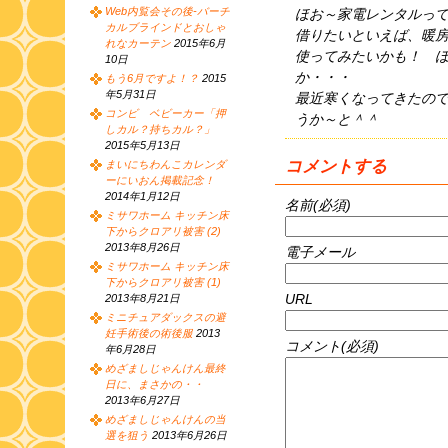
Web内覧会その後-バーチ
ほお～家電レンタルっ
カルブラインドとおしゃ
借りたいといえば、暖
れなカーテン
2015年6月
使ってみたいかも！ 
10日
か・・・
もう6月ですよ！？
2015
年5月31日
最近寒くなってきたの
コンビ ベビーカー「押
うか～と＾＾
しカル？持ちカル？」
2015年5月13日
コメントする
まいにちわんこカレンダ
ーにいおん掲載記念！
2014年1月12日
名前(必須)
ミサワホーム キッチン床
下からクロアリ被害 (2)
2013年8月26日
電子メール
ミサワホーム キッチン床
下からクロアリ被害 (1)
URL
2013年8月21日
ミニチュアダックスの避
妊手術後の術後服
2013
コメント(必須)
年6月28日
めざましじゃんけん最終
日に、まさかの・・
2013年6月27日
めざましじゃんけんの当
選を狙う
2013年6月26日