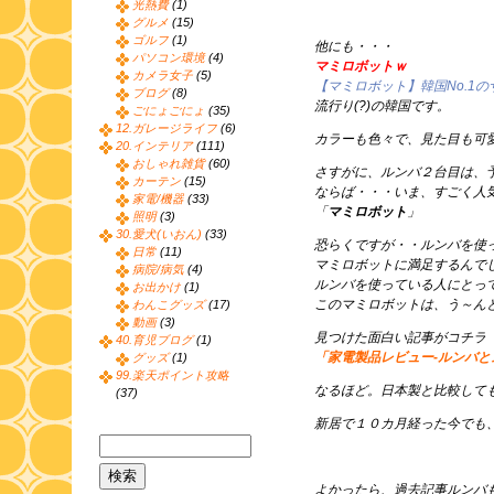
光熱費
(1)
グルメ
(15)
ゴルフ
(1)
他にも・・・
パソコン環境
(4)
マミロボットｗ
カメラ女子
(5)
【マミロボット】韓国No.1
ブログ
(8)
流行り(?)の韓国です。
ごにょごにょ
(35)
12.ガレージライフ
(6)
カラーも色々で、見た目も可
20.インテリア
(111)
おしゃれ雑貨
(60)
さすがに、ルンバ２台目は、
カーテン
(15)
ならば・・・いま、すごく人気
家電/機器
(33)
「
マミロボット
」
照明
(3)
30.愛犬(いおん)
(33)
恐らくですが・・ルンバを使
日常
(11)
マミロボットに満足するんで
病院/病気
(4)
ルンバを使っている人にとっ
お出かけ
(1)
このマミロボットは、う～ん
わんこグッズ
(17)
動画
(3)
見つけた面白い記事がコチラ
40.育児ブログ
(1)
「家電製品レビュー-ルンバと
グッズ
(1)
99.楽天ポイント攻略
なるほど。日本製と比較して
(37)
新居で１０カ月経った今でも
よかったら、過去記事ルンバ