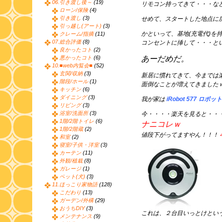
06.引き渡し後～
(19)
リモコン持ってきて・・・な
ローン/保険
(4)
引き渡し
(3)
せめて、スタートした地点に
引っ越し(アート)
(3)
かといって、基地(充電代)を
クレーム/指摘
(11)
07.総合評価
(8)
コンセントに挿して・・・と
良かったコト
(2)
悪かったコト
(6)
あーだめだ。
10.■web内覧会■
(52)
玄関/収納
(3)
新居に慣れてきて、今までは
階段/ホール
(1)
面倒なことが増えてきました
キッチン
(6)
ダイニング
(3)
我が家は
iRobot 577 ロボ
リビング
(3)
浴室/洗面所
(3)
今・・・・楽天を見ると・・
1階/2階トイレ
(6)
ナニコレｗ
1階/2階蔵
(2)
値段下がってますやん！！！
和室
(2)
寝室/子供・洋室
(3)
カーテン
(11)
外観/植栽
(8)
ガレージ
(1)
ペット(犬)
(3)
11.ほっこり家物語
(128)
こだわり
(13)
ガーデン/外構
(29)
おうちDIY
(3)
これは、２台目いっとけとい
メンテナンス
(9)