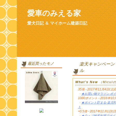
愛車のみえる家
愛犬日記 ＆ マイホーム建築日記
最近買ったモノ
楽天キャンペーン
ル
What's New
（Micu
35倍 - 2017年11月4日(土)
・
★お買い物マラソン ポイ
1000ポイント - 2016年
・
★ポイント貯まる-楽天Re
ト
+0.5倍 - 2017年11月1日(日
・
★ウェブ検索利用でポイン