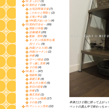
01.きっかけ
(1)
02.契約まで
(14)
お宅訪問/展示場
(7)
こだわりと間取り
(2)
土地と申込
(2)
HM選び/あいみつ
(4)
03.契約/打合せ～
(69)
間取り/外観
(6)
設備/建具
(20)
配線・照明
(5)
キッチン/洗面所/お風
呂/トイレ
(9)
内装(クロス/床)
(8)
内装(カーテン)
(2)
外構
(6)
ローン/税金
(10)
引っ越し見積
(4)
その他
(4)
04.着工～
(47)
地鎮祭
(1)
基礎工事
(4)
棟上げ/上棟式
(5)
本日の現場
(9)
外構
(7)
施主支給
(1)
クレーム/指摘
(17)
本体だけ２階に持って上がっ
その他
(7)
05.マンション売却
(22)
ベットの真ん中で終わっちゃ