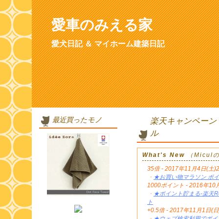
愛車のみえる家
愛犬日記 ＆ マイホーム建築日記
最近買ったモノ
楽天キャンペーン
ル
What's New
（Micu
35倍 - 2017年11月4日(土)
・
★お買い物マラソン ポイ
1000ポイント - 2016年
・
★ポイント貯まる-楽天Re
ト
+0.5倍 - 2017年11月1日(日
・
★ウェブ検索利用でポイン