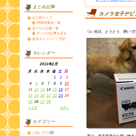
まとめ記事
カメラ女子デビュ
全工程マップ
WEB内覧会一覧
全ブログ記事一覧
つい先日。とうとう、勢いで(
すべての記事を見る
楽天キャンペーン予定
カレンダー
2013年2月
月
火
水
木
金
土
日
1
2
3
4
5
6
7
8
9
10
11
12
13
14
15
16
17
18
19
20
21
22
23
24
25
26
27
28
« 1月
3月 »
カテゴリー
ごあいさつ
(2)