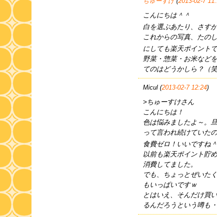
ちゅーすけ
(
2013-02-7 11
こんにちは＾＾
白を選ぶあたり、さす
これからの写真、たの
にしても楽天ポイントで
野菜・惣菜・お米などを
てのはどうかしら？（
Micul (
2013-02-7 12:24
)
>ちゅーすけさん
こんにちは！
色は悩みましたよ～。
って言われ続けていた
食費ゼロ！いいですね
以前も楽天ポイント貯
消費してました。
でも、ちょっとぜいた
もいっぱいですｗ
とはいえ、そんだけ買
るんだろうという噂も