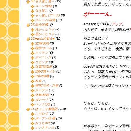
06.引き渡し後～
(19)
買おうと思って、待っていた
ローン/保険
(4)
引き渡し
(3)
がーーーん。
引っ越し(アート)
(3)
クレーム/指摘
(11)
amazonで6000円
アップ
。
07.総合評価
(8)
良かったコト
(2)
あわせて、楽天でも10000円
悪かったコト
(6)
何この連動！？
10.■web内覧会■
(52)
玄関/収納
(3)
1万円も違ったら…安くなる
階段/ホール
(1)
でも、そう思うと、
余計にほ
キッチン
(6)
ダイニング
(3)
翌週末。ヤマダ電機に立ち寄
リビング
(3)
68900円の10％ポイント付与
浴室/洗面所
(3)
1階/2階トイレ
(6)
おおっ。以前のamazon並
1階/2階蔵
(2)
でもヤマダ電機のポイントの
和室
(2)
寝室/子供・洋室
(3)
で、悩んだ挙句購入せずです
カーテン
(11)
外観/植栽
(8)
ガレージ
(1)
でもね。でもね。
ペット(犬)
(3)
もうだめ。欲しくなってきた
11.ほっこり家物語
(128)
こだわり
(13)
ガーデン/外構
(29)
おうちDIY
(3)
仕事帰りに三宮のヤマダ電機
メンテナンス
(9)