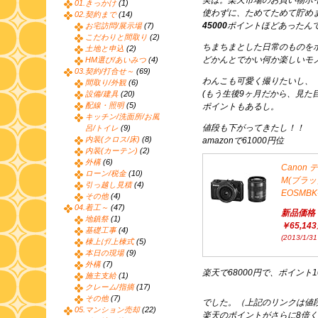
実は。楽天市場のお買い物ポ
01.きっかけ
(1)
使わずに、ためてためて貯めま
02.契約まで
(14)
45000
ポイントほどあったん
お宅訪問/展示場
(7)
こだわりと間取り
(2)
ちまちまとした日常のものを
土地と申込
(2)
どかんとでかい何か楽しいモ
HM選び/あいみつ
(4)
03.契約/打合せ～
(69)
わんこも可愛く撮りたいし、
間取り/外観
(6)
(もう生後9ヶ月だから、見た
設備/建具
(20)
配線・照明
(5)
ポイントもあるし。
キッチン/洗面所/お風
値段も下がってきたし！！
呂/トイレ
(9)
内装(クロス/床)
(8)
amazonで61000円位
内装(カーテン)
(2)
外構
(6)
Canon
ローン/税金
(10)
M(ブラ
引っ越し見積
(4)
EOSMBK
その他
(4)
04.着工～
(47)
新品価格
地鎮祭
(1)
￥65,143
基礎工事
(4)
(2013/1/3
棟上げ/上棟式
(5)
本日の現場
(9)
外構
(7)
楽天で68000円で、ポイント1
施主支給
(1)
クレーム/指摘
(17)
その他
(7)
でした。（上記のリンクは値
05.マンション売却
(22)
楽天のポイントがさらに8倍