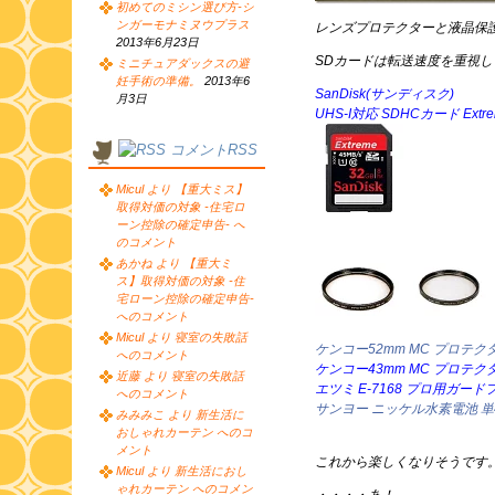
初めてのミシン選び方-シ
ンガーモナミヌウプラス
レンズプロテクターと液晶保
2013年6月23日
SDカードは転送速度を重視
ミニチュアダックスの避
妊手術の準備。
2013年6
SanDisk(サンディスク)
月3日
UHS-I対応 SDHCカード Extrem
コメントRSS
Micul より 【重大ミス】
取得対価の対象 -住宅ロ
ーン控除の確定申告- へ
のコメント
あかね より 【重大ミ
ス】取得対価の対象 -住
宅ローン控除の確定申告-
へのコメント
Micul より 寝室の失敗話
ケンコー52mm MC プロテク
へのコメント
ケンコー43mm MC プロテク
近藤 より 寝室の失敗話
エツミ E-7168 プロ用ガード
へのコメント
サンヨー ニッケル水素電池 単4形
みみみこ より 新生活に
おしゃれカーテン へのコ
メント
これから楽しくなりそうです
Micul より 新生活におし
ゃれカーテン へのコメン