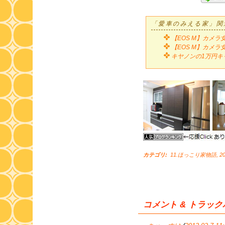
「愛車のみえる家」関
【EOS M】カメ
【EOS M】カメ
キヤノンの1万円キ
カテゴリ
:
11.ほっこり家物語
,
2
コメント & トラッ