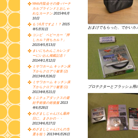
Web内覧会その後-バーチ
カルブラインドとおしゃ
れなカーテン
2015年6月
10日
もう6月ですよ！？
2015
おまけでもらった、でかいカ
年5月31日
コンビ ベビーカー「押
しカル？持ちカル？」
2015年5月13日
まいにちわんこカレンダ
ーにいおん掲載記念！
2014年1月12日
ミサワホーム キッチン床
下からクロアリ被害 (2)
2013年8月26日
ミサワホーム キッチン床
プロテクターとフラッシュ用
下からクロアリ被害 (1)
2013年8月21日
ミニチュアダックスの避
妊手術後の術後服
2013
年6月28日
めざましじゃんけん最終
日に、まさかの・・
2013年6月27日
めざましじゃんけんの当
選を狙う
2013年6月26日