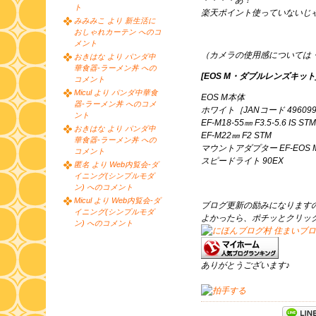
・・・・あ！
ト
楽天ポイント使っていないじ
みみみこ より 新生活に
おしゃれカーテン へのコ
メント
（カメラの使用感については
おきはな より パンダ中
華食器-ラーメン丼 への
[EOS M・ダブルレンズキット
コメント
Micul より パンダ中華食
EOS M本体
器-ラーメン丼 へのコメ
ホワイト［JANコード 4960999
ント
EF-M18-55㎜ F3.5-5.6 IS STM
おきはな より パンダ中
EF-M22㎜ F2 STM
華食器-ラーメン丼 への
マウントアダプター EF-EOS 
コメント
スピードライト 90EX
匿名 より Web内覧会-ダ
イニング(シンプルモダ
ン) へのコメント
Micul より Web内覧会-ダ
ブログ更新の励みになります
イニング(シンプルモダ
よかったら、ポチッとクリッ
ン) へのコメント
ありがとうございます♪