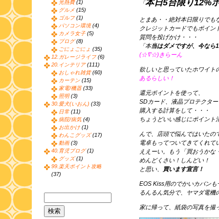
本日5台限り12%
光熱費
(1)
「
グルメ
(15)
ゴルフ
(1)
とまあ・・絶対本日限りでも
パソコン環境
(4)
クレジットカードでもポイン
カメラ女子
(5)
質問を投げかけ・・・
ブログ
(8)
「本
当はダメですが、今なら1
ごにょごにょ
(35)
(☆∇☆)きらーん
12.ガレージライフ
(6)
20.インテリア
(111)
欲しいと思っていたホワイトの
おしゃれ雑貨
(60)
あるらしい！
カーテン
(15)
家電/機器
(33)
還元ポイントを使って、
照明
(3)
SDカード、液晶プロテクター
30.愛犬(いおん)
(33)
購入する計算をして・・・
日常
(11)
ちょうどいい感じにポイント
病院/病気
(4)
お出かけ
(1)
んで、店頭で悩んではいたの
わんこグッズ
(17)
電卓もってついてきてくれて
動画
(3)
40.育児ブログ
(1)
ええーい。もう「買おうかな
グッズ
(1)
めんどくさい！しんどい！
99.楽天ポイント攻略
と思い、
買います宣言！
(37)
EOS Kiss用のでかいカバン
るんるん気分で、ヤマダ電機
家に帰って、紙袋の写真を撮