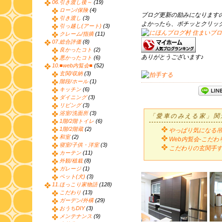
06.引き渡し後～
(19)
ローン/保険
(4)
ブログ更新の励みになります
引き渡し
(3)
よかったら、ポチッとクリッ
引っ越し(アート)
(3)
クレーム/指摘
(11)
07.総合評価
(8)
良かったコト
(2)
ありがとうございます♪
悪かったコト
(6)
10.■web内覧会■
(52)
玄関/収納
(3)
階段/ホール
(1)
キッチン
(6)
ダイニング
(3)
リビング
(3)
浴室/洗面所
(3)
「愛車のみえる家」関
1階/2階トイレ
(6)
1階/2階蔵
(2)
やっぱり気になる
和室
(2)
Web内覧会-こだ
寝室/子供・洋室
(3)
こだわりの玄関手
カーテン
(11)
外観/植栽
(8)
ガレージ
(1)
ペット(犬)
(3)
11.ほっこり家物語
(128)
こだわり
(13)
ガーデン/外構
(29)
おうちDIY
(3)
メンテナンス
(9)