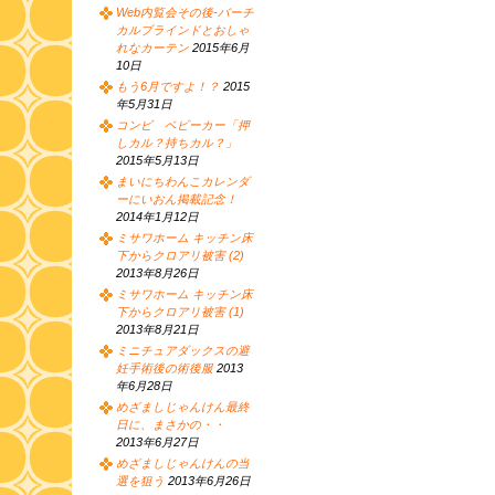
Web内覧会その後-バーチ
カルブラインドとおしゃ
れなカーテン
2015年6月
10日
もう6月ですよ！？
2015
年5月31日
コンビ ベビーカー「押
しカル？持ちカル？」
2015年5月13日
まいにちわんこカレンダ
ーにいおん掲載記念！
2014年1月12日
ミサワホーム キッチン床
下からクロアリ被害 (2)
2013年8月26日
ミサワホーム キッチン床
下からクロアリ被害 (1)
2013年8月21日
ミニチュアダックスの避
妊手術後の術後服
2013
年6月28日
めざましじゃんけん最終
日に、まさかの・・
2013年6月27日
めざましじゃんけんの当
選を狙う
2013年6月26日