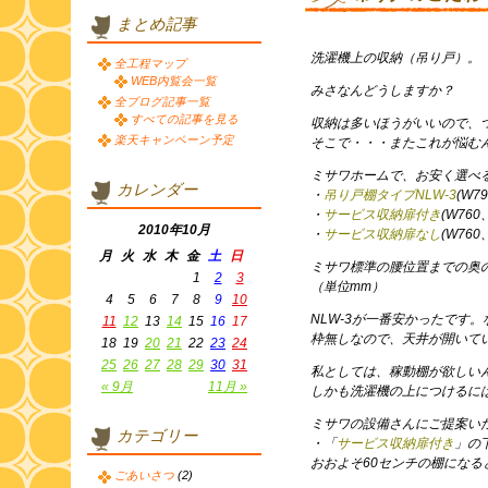
まとめ記事
洗濯機上の収納（吊り戸）。
全工程マップ
WEB内覧会一覧
みさなんどうしますか？
全ブログ記事一覧
すべての記事を見る
収納は多いほうがいいので、
楽天キャンペーン予定
そこで・・・またこれが悩む
ミサワホームで、お安く選べ
カレンダー
・
吊り戸棚タイプNLW-3
(W7
・
サービス収納扉付き
(W760
2010年10月
・
サービス収納扉なし
(W760
月
火
水
木
金
土
日
ミサワ標準の腰位置までの奥の足
1
2
3
（単位mm）
4
5
6
7
8
9
10
NLW-3が一番安かったです
11
12
13
14
15
16
17
枠無しなので、天井が開いて
18
19
20
21
22
23
24
25
26
27
28
29
30
31
私としては、稼動棚が欲しい
« 9月
11月 »
しかも洗濯機の上につけるに
ミサワの設備さんにご提案い
カテゴリー
・「
サービス収納扉付き
」の
おおよそ60センチの棚になる
ごあいさつ
(2)