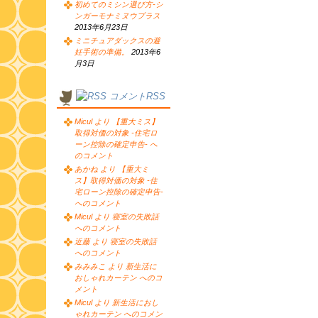
初めてのミシン選び方-シ
ンガーモナミヌウプラス
2013年6月23日
ミニチュアダックスの避
妊手術の準備。
2013年6
月3日
コメントRSS
Micul より 【重大ミス】
取得対価の対象 -住宅ロ
ーン控除の確定申告- へ
のコメント
あかね より 【重大ミ
ス】取得対価の対象 -住
宅ローン控除の確定申告-
へのコメント
Micul より 寝室の失敗話
へのコメント
近藤 より 寝室の失敗話
へのコメント
みみみこ より 新生活に
おしゃれカーテン へのコ
メント
Micul より 新生活におし
ゃれカーテン へのコメン