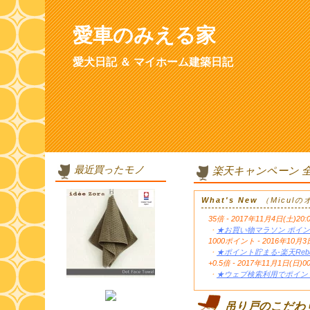
愛車のみえる家
愛犬日記 ＆ マイホーム建築日記
最近買ったモノ
楽天キャンペーン 
What's New
（Micul
35倍 - 2017年11月4日(土)20:
・
★お買い物マラソン ポイン
1000ポイント - 2016年1
・
★ポイント貯まる-楽天Reb
+0.5倍 - 2017年11月1日(日)0
・
★ウェブ検索利用でポイント
吊り戸のこだわ