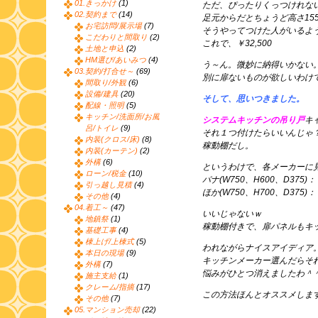
01.きっかけ
(1)
ただ、ぴったりくっつけれない
02.契約まで
(14)
足元からだとちょうど高さ15
お宅訪問/展示場
(7)
そうやってつけた人がいるよ
こだわりと間取り
(2)
これで、￥32,500
土地と申込
(2)
HM選び/あいみつ
(4)
う～ん。微妙に納得いかない
03.契約/打合せ～
(69)
別に扉ないものが欲しいわけ
間取り/外観
(6)
設備/建具
(20)
そして、思いつきました。
配線・照明
(5)
キッチン/洗面所/お風
システムキッチンの吊り戸
キ
呂/トイレ
(9)
それ１つ付けたらいいんじゃ
内装(クロス/床)
(8)
稼動棚だし。
内装(カーテン)
(2)
外構
(6)
というわけで、各メーカーに
ローン/税金
(10)
パナ(W750、H600、D375)：￥
引っ越し見積
(4)
ほか(W750、H700、D375)：￥
その他
(4)
04.着工～
(47)
いいじゃないｗ
地鎮祭
(1)
稼動棚付きで、扉パネルもキ
基礎工事
(4)
棟上げ/上棟式
(5)
われながらナイスアイディア
本日の現場
(9)
キッチンメーカー選んだらそ
外構
(7)
悩みがひとつ消えましたわ＾
施主支給
(1)
クレーム/指摘
(17)
この方法ほんとオススメしま
その他
(7)
05.マンション売却
(22)