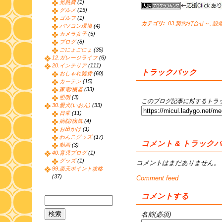
光熱費
(1)
グルメ
(15)
ゴルフ
(1)
カテゴリ
:
03.契約/打合せ～
,
設備
パソコン環境
(4)
カメラ女子
(5)
ブログ
(8)
ごにょごにょ
(35)
12.ガレージライフ
(6)
20.インテリア
(111)
トラックバック
おしゃれ雑貨
(60)
カーテン
(15)
家電/機器
(33)
照明
(3)
このブログ記事に対するトラッ
30.愛犬(いおん)
(33)
日常
(11)
病院/病気
(4)
お出かけ
(1)
わんこグッズ
(17)
コメント & トラック
動画
(3)
40.育児ブログ
(1)
グッズ
(1)
コメントはまだありません。
99.楽天ポイント攻略
(37)
Comment feed
コメントする
名前(必須)