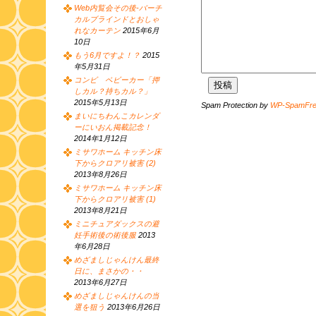
Web内覧会その後-バーチ
カルブラインドとおしゃ
れなカーテン
2015年6月
10日
もう6月ですよ！？
2015
年5月31日
コンビ ベビーカー「押
しカル？持ちカル？」
2015年5月13日
Spam Protection by
WP-SpamFr
まいにちわんこカレンダ
ーにいおん掲載記念！
2014年1月12日
ミサワホーム キッチン床
下からクロアリ被害 (2)
2013年8月26日
ミサワホーム キッチン床
下からクロアリ被害 (1)
2013年8月21日
ミニチュアダックスの避
妊手術後の術後服
2013
年6月28日
めざましじゃんけん最終
日に、まさかの・・
2013年6月27日
めざましじゃんけんの当
選を狙う
2013年6月26日