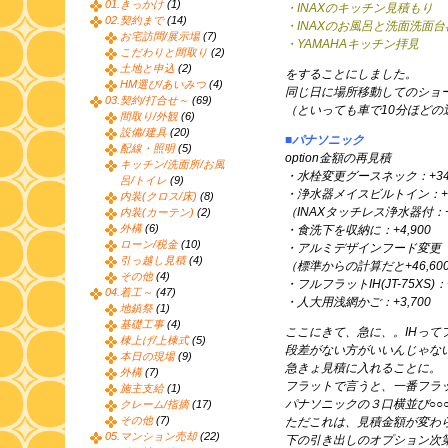
01.きっかけ
(1)
・INAXのキッチン見積もり
02.契約まで
(14)
・INAXのお風呂と洗面洗面
お宅訪問/展示場
(7)
・YAMAHAキッチン拝見
こだわりと間取り
(2)
土地と申込
(2)
をすることにしました。
HM選び/あいみつ
(4)
同じ日に場所移動してのショ
03.契約/打合せ～
(69)
（といっても車で10分ほどの
間取り/外観
(6)
設備/建具
(20)
■パナソニック
配線・照明
(5)
option金額の再見積
キッチン/洗面所/お風
・水栓変更グースネック：+34,
呂/トイレ
(9)
・浄水器メイスビルトイン：+30
内装(クロス/床)
(8)
（INAXタッチレス浄水器付：+1
内装(カーテン)
(2)
外構
(6)
・食洗下を収納に：+4,900
ローン/税金
(10)
・アルミデザインフード変更（つ
引っ越し見積
(4)
（標準からの計算だと+46,60
その他
(4)
・フルフラットIH(JT-75XS)：+
04.着工～
(47)
・人大用浅網かご：+3,700
地鎮祭
(1)
基礎工事
(4)
ここにきて、急に、。IHって
棟上げ/上棟式
(5)
段差がない方がいいんじゃな
本日の現場
(9)
急きょ見積に入れることに。
外構
(7)
フラットで言うと、一番フラ
施主支給
(1)
パナソニックの３口横並び○○○
クレーム/指摘
(17)
その他
(7)
ただこれは、見積金額が変わ
05.マンション売却
(22)
下の引き出しのオプション次