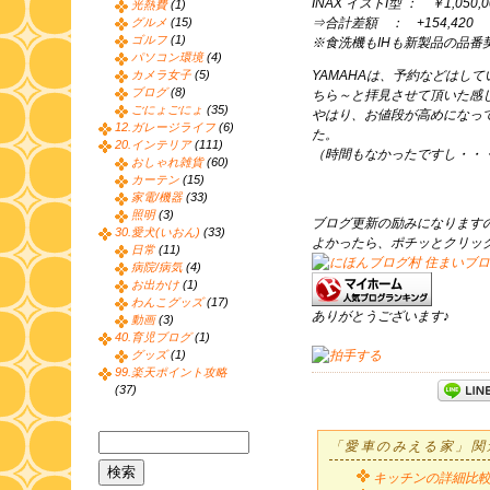
INAX イストI型 ： ￥1,050,0
光熱費
(1)
グルメ
(15)
⇒合計差額 ： +154,420
ゴルフ
(1)
※食洗機もIHも新製品の品番
パソコン環境
(4)
カメラ女子
(5)
YAMAHAは、予約などはし
ブログ
(8)
ちら～と拝見させて頂いた感
ごにょごにょ
(35)
やはり、お値段が高めになっ
12.ガレージライフ
(6)
た。
20.インテリア
(111)
（時間もなかったですし・・
おしゃれ雑貨
(60)
カーテン
(15)
家電/機器
(33)
照明
(3)
ブログ更新の励みになります
30.愛犬(いおん)
(33)
よかったら、ポチッとクリッ
日常
(11)
病院/病気
(4)
お出かけ
(1)
わんこグッズ
(17)
ありがとうございます♪
動画
(3)
40.育児ブログ
(1)
グッズ
(1)
99.楽天ポイント攻略
(37)
「愛車のみえる家」関
キッチンの詳細比