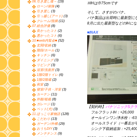
06.引き渡し後～
(19)
※IHは巾75cmです
ローン/保険
(4)
引き渡し
(3)
そして。さすがのパナ。
引っ越し(アート)
(3)
パナ製品は出荷時に最新型に
クレーム/指摘
(11)
8月に出た最新型などのIHに
07.総合評価
(8)
良かったコト
(2)
■INAX
悪かったコト
(6)
10.■web内覧会■
(52)
玄関/収納
(3)
階段/ホール
(1)
キッチン
(6)
ダイニング
(3)
リビング
(3)
浴室/洗面所
(3)
1階/2階トイレ
(6)
1階/2階蔵
(2)
和室
(2)
寝室/子供・洋室
(3)
カーテン
(11)
外観/植栽
(8)
ガレージ
(1)
【契約時】
パナソニックSクラ
ペット(犬)
(3)
フルフラットIH：+26,000
11.ほっこり家物語
(128)
オールインワン浄水栓：-63,
こだわり
(13)
オールスライド（一番左が引出
ガーデン/外構
(29)
おうちDIY
(3)
シンク下収納追加：+25,40
メンテナンス
(9)