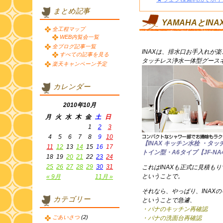
まとめ記事
YAMAHAとIN
全工程マップ
WEB内覧会一覧
全ブログ記事一覧
INAXは、排水口お手入れが
すべての記事を見る
タッチレス浄水一体型グース
楽天キャンペーン予定
カレンダー
2010年10月
月
火
水
木
金
土
日
1
2
3
4
5
6
7
8
9
10
【INAX キッチン水栓 ・
11
12
13
14
15
16
17
トイン型・A6タイプ【JF-NA
18
19
20
21
22
23
24
25
26
27
28
29
30
31
これはINAXも正式に見積も
ということで。
« 9月
11月 »
それなら、やっぱり、INAX
カテゴリー
ということで急遽、
・パナのキッチン再確認
ごあいさつ
(2)
・パナの洗面台再確認