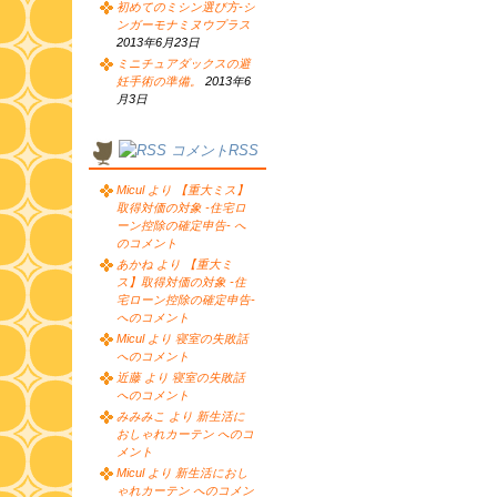
初めてのミシン選び方-シ
ンガーモナミヌウプラス
2013年6月23日
ミニチュアダックスの避
妊手術の準備。
2013年6
月3日
コメントRSS
Micul より 【重大ミス】
取得対価の対象 -住宅ロ
ーン控除の確定申告- へ
のコメント
あかね より 【重大ミ
ス】取得対価の対象 -住
宅ローン控除の確定申告-
へのコメント
Micul より 寝室の失敗話
へのコメント
近藤 より 寝室の失敗話
へのコメント
みみみこ より 新生活に
おしゃれカーテン へのコ
メント
Micul より 新生活におし
ゃれカーテン へのコメン