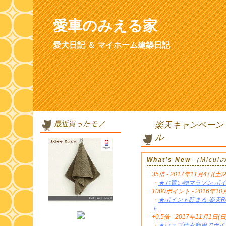
愛車のみえる家
愛犬日記 ＆ マイホーム建築日記
最近買ったモノ
楽天キャンペーン
ル
What's New
（Micu
35倍 - 2017年11月4日(土)
・
★お買い物マラソン ポイ
1000ポイント - 2016年
・
★ポイント貯まる-楽天Re
ト
+0.5倍 - 2017年11月1日(日
・
★ウェブ検索利用でポイン