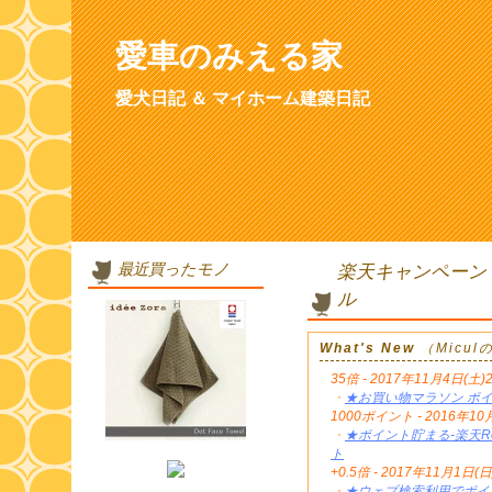
愛車のみえる家
愛犬日記 ＆ マイホーム建築日記
最近買ったモノ
楽天キャンペーン
ル
What's New
（Micu
35倍 - 2017年11月4日(土)
・
★お買い物マラソン ポイ
1000ポイント - 2016年
・
★ポイント貯まる-楽天Re
ト
+0.5倍 - 2017年11月1日(日
・
★ウェブ検索利用でポイン