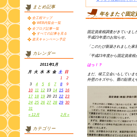
まとめ記事
年をまたぐ固定
全工程マップ
WEB内覧会一覧
全ブログ記事一覧
固定資産税調査がきていまし
すべての記事を見る
平成23年度のお知らせ。
楽天キャンペーン予定
「このたび新築されました家
カレンダー
「平成23年度から固定資産税
2011年1月
はっ！？
月
火
水
木
金
土
日
まだ、竣工立会いもしていま
1
2
外壁のキズやら、畳の貼替え
3
4
5
6
7
8
9
10
11
12
13
14
15
16
17
18
19
20
21
22
23
24
25
26
27
28
29
30
31
« 12月
2月 »
カテゴリー