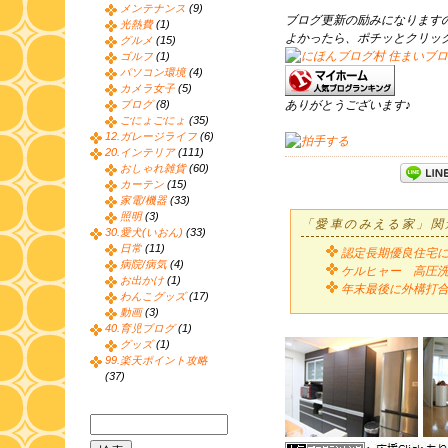
メンテナンス
(9)
ブログ更新の励みになります
光熱費
(1)
よかったら、ポチッとクリッ
グルメ
(15)
ゴルフ
(1)
パソコン環境
(4)
カメラ女子
(5)
ブログ
(8)
ありがとうございます♪
ごにょごにょ
(35)
12.ガレージライフ
(6)
20.インテリア
(111)
おしゃれ雑貨
(60)
カーテン
(15)
家電/機器
(33)
照明
(3)
「愛車のみえる家」関
30.愛犬(いおん)
(33)
日常
(11)
認定長期優良住宅
病院/病気
(4)
ケルヒャー 高圧洗
お出かけ
(1)
年末最後に外構打
わんこグッズ
(17)
動画
(3)
40.育児ブログ
(1)
グッズ
(1)
99.楽天ポイント攻略
(37)