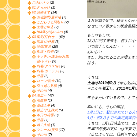
ごあいさつ
(2)
01.きっかけ
(1)
02.契約まで
(14)
お宅訪問/展示場
(7)
１月完成予定で、税金もかか
こだわりと間取り
(2)
なぜにコノ春からの税金書類
土地と申込
(2)
HM選び/あいみつ
(4)
もしやもしや。
03.契約/打合せ～
(69)
12月に完了審査を、勝手にや
間取り/外観
(6)
いつ完了したんだ・・・・・
設備/建具
(20)
配線・照明
(5)
おいおい
キッチン/洗面所/お風
また、気になることが増えま
呂/トイレ
(9)
はう。
内装(クロス/床)
(8)
内装(カーテン)
(2)
外構
(6)
うちは、
ローン/税金
(10)
土地
は
2010年9月
で申し込み
引っ越し見積
(4)
そこから
着工
し、
2011年1月
その他
(4)
04.着工～
(47)
年をまたいでいるので、とて
地鎮祭
(1)
基礎工事
(4)
幸いにも、うちの市は、
棟上げ/上棟式
(5)
1月1日に、登記されている人
本日の現場
(9)
4月～翌3月までの固定資産税
外構
(7)
うちは、1月1日時点では、ま
施主支給
(1)
平成23年度の支払いは不要で
クレーム/指摘
(17)
（市によっては、日割りする
その他
(7)