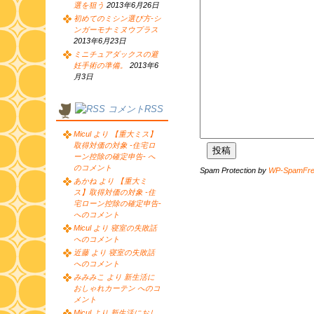
選を狙う
2013年6月26日
初めてのミシン選び方-シ
ンガーモナミヌウプラス
2013年6月23日
ミニチュアダックスの避
妊手術の準備。
2013年6
月3日
コメントRSS
Micul より 【重大ミス】
取得対価の対象 -住宅ロ
ーン控除の確定申告- へ
のコメント
Spam Protection by
WP-SpamFr
あかね より 【重大ミ
ス】取得対価の対象 -住
宅ローン控除の確定申告-
へのコメント
Micul より 寝室の失敗話
へのコメント
近藤 より 寝室の失敗話
へのコメント
みみみこ より 新生活に
おしゃれカーテン へのコ
メント
Micul より 新生活におし