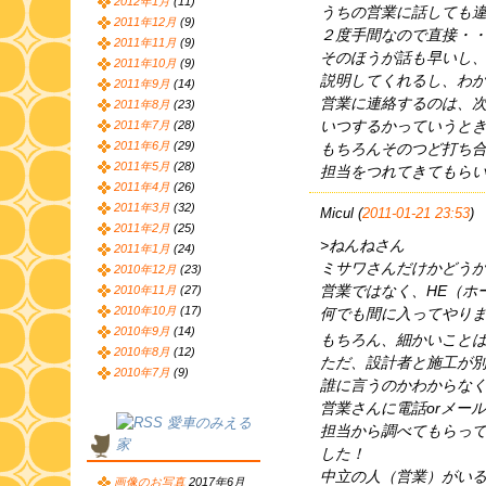
2012年1月
(11)
うちの営業に話しても
2011年12月
(9)
２度手間なので直接・
2011年11月
(9)
そのほうが話も早いし
2011年10月
(9)
説明してくれるし、わ
2011年9月
(14)
営業に連絡するのは、
2011年8月
(23)
いつするかっていうと
2011年7月
(28)
2011年6月
(29)
もちろんそのつど打ち
2011年5月
(28)
担当をつれてきてもら
2011年4月
(26)
2011年3月
(32)
Micul (
2011-01-21 23:53
)
2011年2月
(25)
>ねんねさん
2011年1月
(24)
ミサワさんだけかどう
2010年12月
(23)
営業ではなく、HE（ホ
2010年11月
(27)
2010年10月
(17)
何でも間に入ってやり
2010年9月
(14)
もちろん、細かいこと
2010年8月
(12)
ただ、設計者と施工が
2010年7月
(9)
誰に言うのかわからな
営業さんに電話orメー
愛車のみえる
担当から調べてもらっ
家
した！
中立の人（営業）がい
画像のお写真
2017年6月