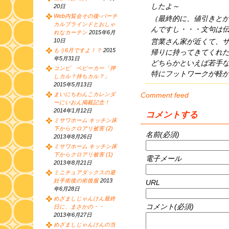
したよ～
20日
Web内覧会その後-バーチ
（最終的に、値引きと
カルブラインドとおしゃ
んですし・・・文句は
れなカーテン
2015年6月
営業さん家が近くて、
10日
もう6月ですよ！？
2015
帰りに持ってきてくれ
年5月31日
どちらかといえば若手
コンビ ベビーカー「押
特にフットワークが軽か
しカル？持ちカル？」
2015年5月13日
Comment feed
まいにちわんこカレンダ
ーにいおん掲載記念！
2014年1月12日
コメントする
ミサワホーム キッチン床
下からクロアリ被害 (2)
名前(必須)
2013年8月26日
ミサワホーム キッチン床
下からクロアリ被害 (1)
電子メール
2013年8月21日
ミニチュアダックスの避
妊手術後の術後服
2013
URL
年6月28日
めざましじゃんけん最終
コメント(必須)
日に、まさかの・・
2013年6月27日
めざましじゃんけんの当