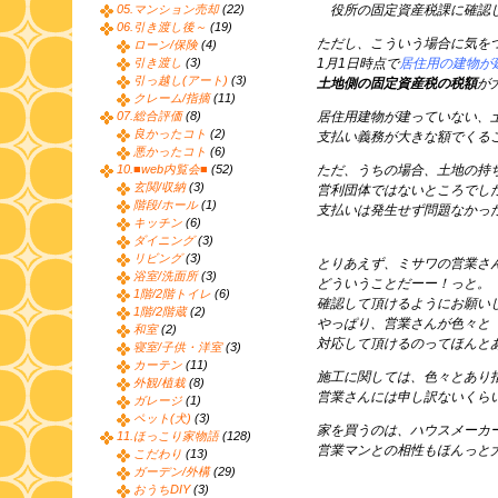
05.マンション売却
(22)
役所の固定資産税課に確認
06.引き渡し後～
(19)
ただし、こういう場合に気を
ローン/保険
(4)
引き渡し
(3)
1月1日時点で
居住用の建物が
引っ越し(アート)
(3)
土地側の固定資産税の税額
が
クレーム/指摘
(11)
07.総合評価
(8)
居住用建物が建っていない、
良かったコト
(2)
支払い義務が大きな額でくる
悪かったコト
(6)
10.■web内覧会■
(52)
ただ、うちの場合、土地の持
玄関/収納
(3)
営利団体ではないところでし
階段/ホール
(1)
支払いは発生せず問題なかっ
キッチン
(6)
ダイニング
(3)
リビング
(3)
とりあえず、ミサワの営業さ
浴室/洗面所
(3)
どういうことだーー！っと。
1階/2階トイレ
(6)
確認して頂けるようにお願い
1階/2階蔵
(2)
やっぱり、営業さんが色々と
和室
(2)
対応して頂けるのってほんと
寝室/子供・洋室
(3)
カーテン
(11)
施工に関しては、色々とあり
外観/植栽
(8)
営業さんには申し訳ないくら
ガレージ
(1)
ペット(犬)
(3)
家を買うのは、ハウスメーカ
11.ほっこり家物語
(128)
営業マンとの相性もほんっと
こだわり
(13)
ガーデン/外構
(29)
おうちDIY
(3)