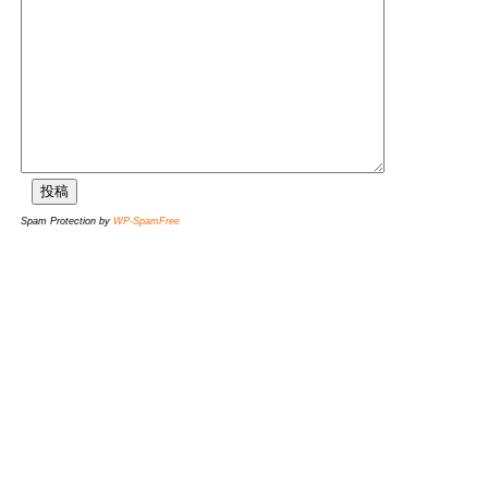
Spam Protection by
WP-SpamFree