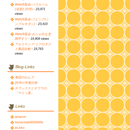
Web内覧会-バスルーム
(浴室1.25坪)
- 23,971
views
Web内覧会-リビング(シ
ンプルモダン)
- 23,410
views
Web内覧会-おしゃれな玄
関手すり
- 19,909 views
アルコランプ-リプロダク
ト製品比較
- 19,763
views
Blog-Links
海辺のわんズ
25坪の平屋日和
チワックスとチワワの
『マリっ喜』
Links
amazon
homeclub(MISAWA)
ieLinks