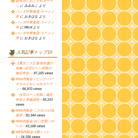
新生活におしゃれカーテ
ン
に みみみこ より
パンダ中華食器-ラーメン
丼
に おきはな より
パンダ中華食器-ラーメン
丼
に Micul より
パンダ中華食器-ラーメン
丼
に おきはな より
人気記事トップ10
【重大ミス】取得対価の
対象 -住宅ローン控除の
確定申告-
- 97,165 views
Web内覧会リビング-バー
チカルとおしゃれカーテ
ン
- 66,970 views
「住宅ローン控除」確定
申告と準備資料
- 56,103
views
Web内覧会-こだわりの洗
面所
- 50,344 views
Web内覧会-白い玄関／ポ
ーチ
- 43,168 views
WEB内覧会-1階トイレ
1
- 24,256 views