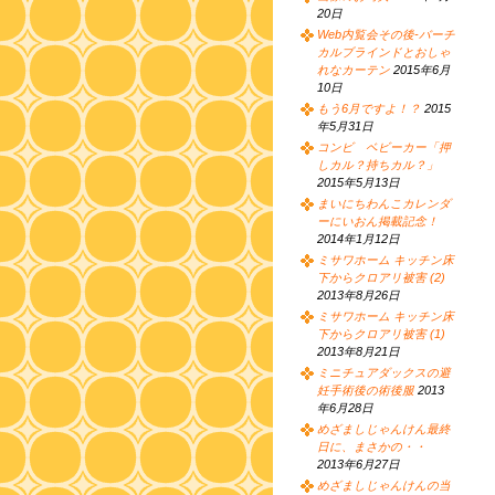
20日
Web内覧会その後-バーチ
カルブラインドとおしゃ
れなカーテン
2015年6月
10日
もう6月ですよ！？
2015
年5月31日
コンビ ベビーカー「押
しカル？持ちカル？」
2015年5月13日
まいにちわんこカレンダ
ーにいおん掲載記念！
2014年1月12日
ミサワホーム キッチン床
下からクロアリ被害 (2)
2013年8月26日
ミサワホーム キッチン床
下からクロアリ被害 (1)
2013年8月21日
ミニチュアダックスの避
妊手術後の術後服
2013
年6月28日
めざましじゃんけん最終
日に、まさかの・・
2013年6月27日
めざましじゃんけんの当