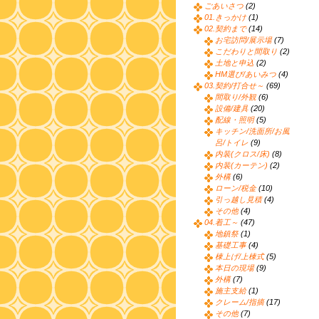
ごあいさつ
(2)
01.きっかけ
(1)
02.契約まで
(14)
お宅訪問/展示場
(7)
こだわりと間取り
(2)
土地と申込
(2)
HM選び/あいみつ
(4)
03.契約/打合せ～
(69)
間取り/外観
(6)
設備/建具
(20)
配線・照明
(5)
キッチン/洗面所/お風
呂/トイレ
(9)
内装(クロス/床)
(8)
内装(カーテン)
(2)
外構
(6)
ローン/税金
(10)
引っ越し見積
(4)
その他
(4)
04.着工～
(47)
地鎮祭
(1)
基礎工事
(4)
棟上げ/上棟式
(5)
本日の現場
(9)
外構
(7)
施主支給
(1)
クレーム/指摘
(17)
その他
(7)