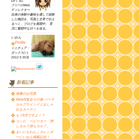
(みくる)。
フリーのWeb
ディレクター.
自身の体験や趣味を通して経験
した物語を、写真と文章で伝え
るべく、ブログを展開中。 育
児に奮闘中な日々を送る。
いおん
Profile
ミニチュア・
ダックス(♀)
2012.5.30生
新着記事
画像のお写真
Web内覧会その後-バーチ
カルブラインドとおしゃ
れなカーテン
もう6月ですよ！？
コンビ ベビーカー「押
しカル？持ちカル？」
まいにちわんこカレンダ
ーにいおん掲載記念！