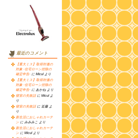
最近のコメント
【重大ミス】取得対価の
対象 -住宅ローン控除の
確定申告-
に Micul より
【重大ミス】取得対価の
対象 -住宅ローン控除の
確定申告-
に あかね より
寝室の失敗話
に Micul よ
り
寝室の失敗話
に 近藤 よ
り
新生活におしゃれカーテ
ン
に みみみこ より
新生活におしゃれカーテ
ン
に Micul より