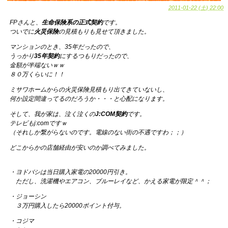
2011-01-22 (土) 22:00
FPさんと、
生命保険系の正式契約
です。
ついでに
火災保険
の見積もりも見せて頂きました。
マンションのとき、35年だったので、
うっかり
35年契約
にするつもりだったので、
金額が半端ないｗｗ
８０万くらいに！！
ミサワホームからの火災保険見積もり出てきていないし、
何か設定間違ってるのだろうか・・・と心配になります。
そして、我が家は、泣く泣くの
J:COM契約
です。
テレビもj:comですｗ
（それしか繋がらないのです。電線のない街の不遇ですわ；；）
どこからかの店舗経由が安いのか調べてみました。
・ヨドバシは当日購入家電の20000円引き。
ただし、洗濯機やエアコン、ブルーレイなど、かえる家電が限定＾＾；
・ジョーシン
３万円購入したら20000ポイント付与。
・コジマ