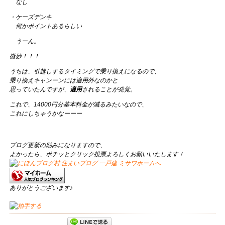
なし
・ケーズデンキ
何かポイントあるらしい
うーん。
微妙！！！
うちは、引越しするタイミングで乗り換えになるので、
乗り換えキャンーンには適用外なのかと
思っていたんですが、
適用
されることが発覚。
これで、14000円分基本料金が減るみたいなので、
これにしちゃうかなーーー
ブログ更新の励みになりますので、
よかったら、ポチッとクリック投票よろしくお願いいたします！
ありがとうございます♪