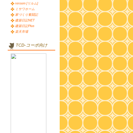
reroom [リルム]
ミサワホーム
家づくり奮闘記
建築日記NET
建築日記Plus
楽天市場
TCD-コーポ向け