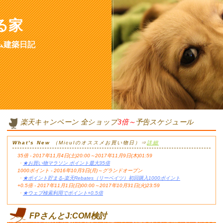
る家
ム建築日記
楽天キャンペーン 全ショップ
3倍～
予告スケジュール
What's New
（Miculのオススメお買い物日）⇒
詳細
35倍 - 2017年11月4日(土)20:00～2017年11月9日(木)01:59
・
★お買い物マラソン ポイント最大35倍
1000ポイント - 2016年10月3日(月)～グランドオープン
・
★ポイント貯まる-楽天Rebates（リーベイツ）初回購入1000ポイント
+0.5倍 - 2017年11月1日(日)00:00～2017年10月31日(火)23:59
・
★ウェブ検索利用でポイント+0.5倍
FPさんとJ:COM検討