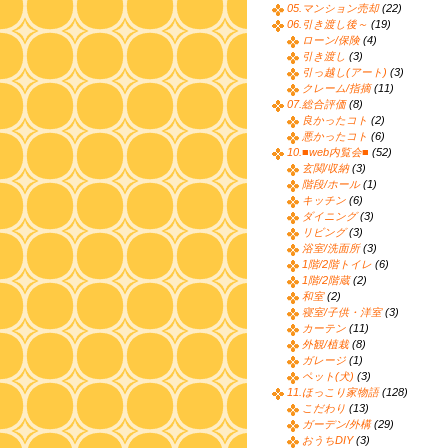
05.マンション売却
(22)
06.引き渡し後～
(19)
ローン/保険
(4)
引き渡し
(3)
引っ越し(アート)
(3)
クレーム/指摘
(11)
07.総合評価
(8)
良かったコト
(2)
悪かったコト
(6)
10.■web内覧会■
(52)
玄関/収納
(3)
階段/ホール
(1)
キッチン
(6)
ダイニング
(3)
リビング
(3)
浴室/洗面所
(3)
1階/2階トイレ
(6)
1階/2階蔵
(2)
和室
(2)
寝室/子供・洋室
(3)
カーテン
(11)
外観/植栽
(8)
ガレージ
(1)
ペット(犬)
(3)
11.ほっこり家物語
(128)
こだわり
(13)
ガーデン/外構
(29)
おうちDIY
(3)