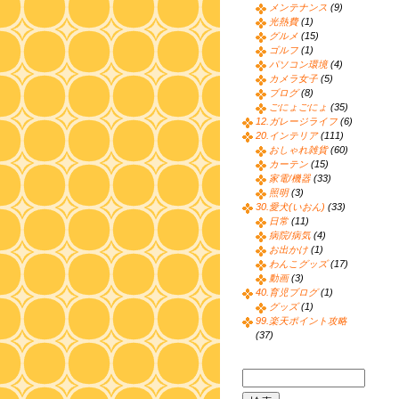
メンテナンス
(9)
光熱費
(1)
グルメ
(15)
ゴルフ
(1)
パソコン環境
(4)
カメラ女子
(5)
ブログ
(8)
ごにょごにょ
(35)
12.ガレージライフ
(6)
20.インテリア
(111)
おしゃれ雑貨
(60)
カーテン
(15)
家電/機器
(33)
照明
(3)
30.愛犬(いおん)
(33)
日常
(11)
病院/病気
(4)
お出かけ
(1)
わんこグッズ
(17)
動画
(3)
40.育児ブログ
(1)
グッズ
(1)
99.楽天ポイント攻略
(37)