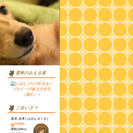
愛車のみえる家
ごあいさつ
春名 未来
( はるな みくる )
Profile
愛称はMicul