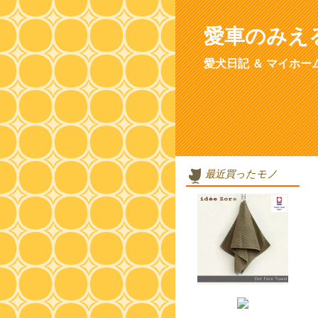
愛車のみえ
愛犬日記 ＆ マイホー
最近買ったモノ