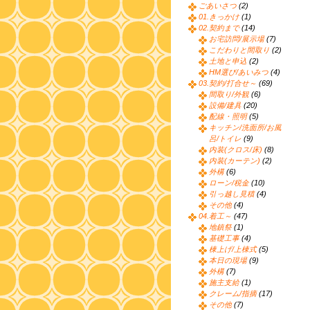
ごあいさつ
(2)
01.きっかけ
(1)
02.契約まで
(14)
お宅訪問/展示場
(7)
こだわりと間取り
(2)
土地と申込
(2)
HM選び/あいみつ
(4)
03.契約/打合せ～
(69)
間取り/外観
(6)
設備/建具
(20)
配線・照明
(5)
キッチン/洗面所/お風
呂/トイレ
(9)
内装(クロス/床)
(8)
内装(カーテン)
(2)
外構
(6)
ローン/税金
(10)
引っ越し見積
(4)
その他
(4)
04.着工～
(47)
地鎮祭
(1)
基礎工事
(4)
棟上げ/上棟式
(5)
本日の現場
(9)
外構
(7)
施主支給
(1)
クレーム/指摘
(17)
その他
(7)