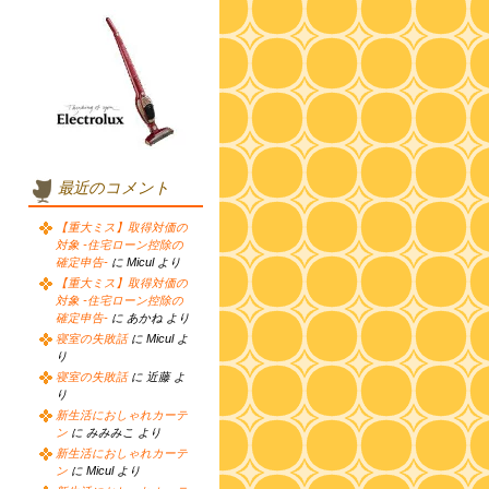
最近のコメント
【重大ミス】取得対価の
対象 -住宅ローン控除の
確定申告-
に Micul より
【重大ミス】取得対価の
対象 -住宅ローン控除の
確定申告-
に あかね より
寝室の失敗話
に Micul よ
り
寝室の失敗話
に 近藤 よ
り
新生活におしゃれカーテ
ン
に みみみこ より
新生活におしゃれカーテ
ン
に Micul より