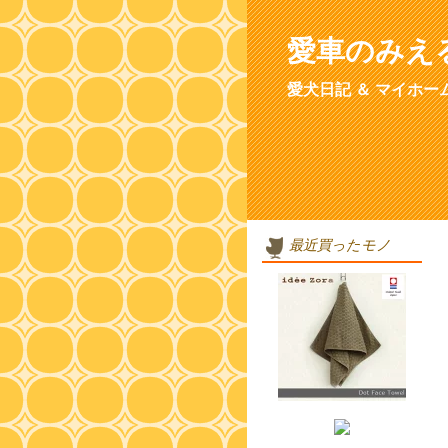
愛車のみえ
愛犬日記 ＆ マイホー
最近買ったモノ