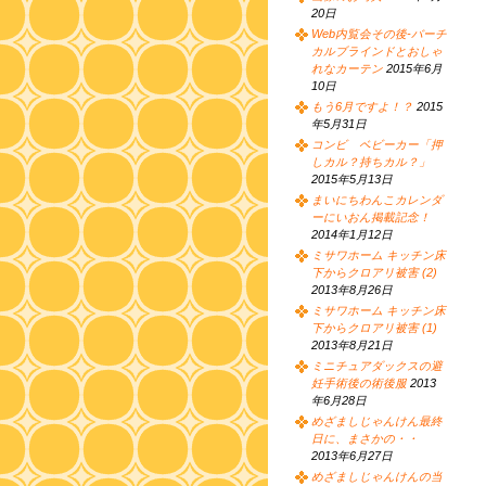
20日
Web内覧会その後-バーチ
カルブラインドとおしゃ
れなカーテン
2015年6月
10日
もう6月ですよ！？
2015
年5月31日
コンビ ベビーカー「押
しカル？持ちカル？」
2015年5月13日
まいにちわんこカレンダ
ーにいおん掲載記念！
2014年1月12日
ミサワホーム キッチン床
下からクロアリ被害 (2)
2013年8月26日
ミサワホーム キッチン床
下からクロアリ被害 (1)
2013年8月21日
ミニチュアダックスの避
妊手術後の術後服
2013
年6月28日
めざましじゃんけん最終
日に、まさかの・・
2013年6月27日
めざましじゃんけんの当