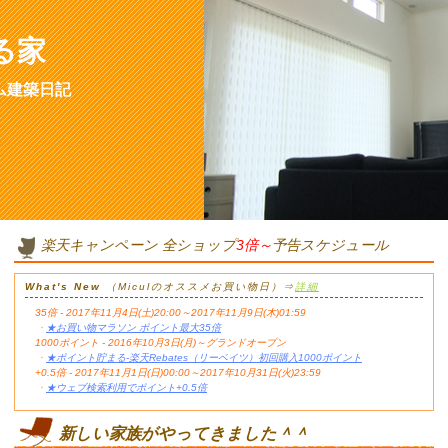
る家
ム建築日記
楽天キャンペーン 全ショップ
3倍～
予告スケジュール
What's New
（Miculのオススメお買い物日）⇒
詳細
35倍 - 2017年11月4日(土)20:00～2017年11月9日(木)01:59
・
★お買い物マラソン ポイント最大35倍
1000ポイント - 2016年10月3日(月)～グランドオープン
・
★ポイント貯まる-楽天Rebates（リーベイツ）初回購入1000ポイント
+0.5倍 - 2017年11月1日(日)00:00～2017年10月31日(火)23:59
・
★ウェブ検索利用でポイント+0.5倍
新しい家族がやってきました＾＾