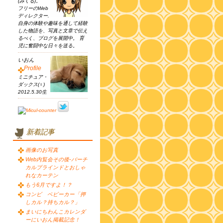
(みくる)。
フリーのWeb
ディレクター.
自身の体験や趣味を通して経験
した物語を、写真と文章で伝え
るべく、ブログを展開中。 育
児に奮闘中な日々を送る。
いおん
Profile
ミニチュア・
ダックス(♀)
2012.5.30生
新着記事
画像のお写真
Web内覧会その後-バーチ
カルブラインドとおしゃ
れなカーテン
もう6月ですよ！？
コンビ ベビーカー「押
しカル？持ちカル？」
まいにちわんこカレンダ
ーにいおん掲載記念！