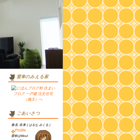
愛車のみえる家
ごあいさつ
春名 未来
( はるな みくる )
Profile
愛称はMicul