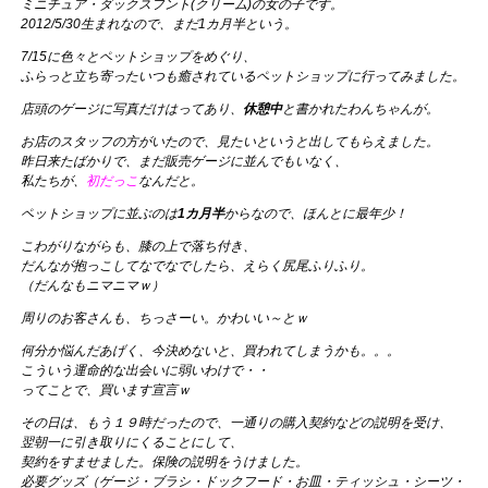
ミニチュア・ダックスフント(クリーム)の女の子です。
2012/5/30生まれなので、まだ1カ月半という。
7/15に色々とペットショップをめぐり、
ふらっと立ち寄ったいつも癒されているペットショップに行ってみました。
店頭のゲージに写真だけはってあり、
休憩中
と書かれたわんちゃんが。
お店のスタッフの方がいたので、見たいというと出してもらえました。
昨日来たばかりで、まだ販売ゲージに並んでもいなく、
私たちが、
初だっこ
なんだと。
ペットショップに並ぶのは
1カ月半
からなので、ほんとに最年少！
こわがりながらも、膝の上で落ち付き、
だんなが抱っこしてなでなでしたら、えらく尻尾ふりふり。
（だんなもニマニマｗ）
周りのお客さんも、ちっさーい。かわいい～とｗ
何分か悩んだあげく、今決めないと、買われてしまうかも。。。
こういう運命的な出会いに弱いわけで・・
ってことで、買います宣言ｗ
その日は、もう１９時だったので、一通りの購入契約などの説明を受け、
翌朝一に引き取りにくることにして、
契約をすませました。保険の説明をうけました。
必要グッズ（ゲージ・ブラシ・ドックフード・お皿・ティッシュ・シーツ・