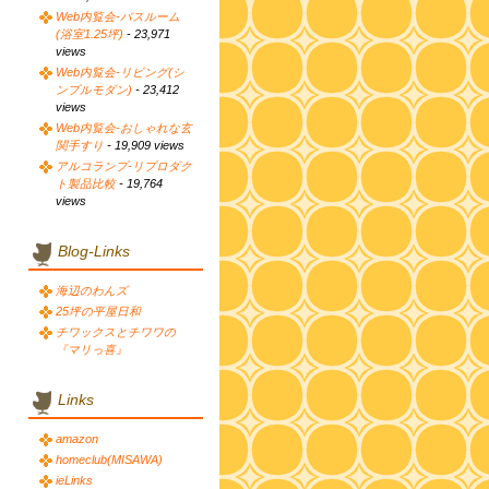
Web内覧会-バスルーム
(浴室1.25坪)
- 23,971
views
Web内覧会-リビング(シ
ンプルモダン)
- 23,412
views
Web内覧会-おしゃれな玄
関手すり
- 19,909 views
アルコランプ-リプロダク
ト製品比較
- 19,764
views
Blog-Links
海辺のわんズ
25坪の平屋日和
チワックスとチワワの
『マリっ喜』
Links
amazon
homeclub(MISAWA)
ieLinks