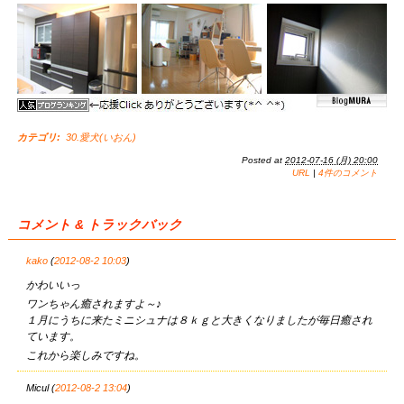
カテゴリ
:
30.愛犬(いおん)
Posted at
2012-07-16 (月) 20:00
URL
|
4件のコメント
コメント & トラックバック
kako
(
2012-08-2 10:03
)
かわいいっ
ワンちゃん癒されますよ～♪
１月にうちに来たミニシュナは８ｋｇと大きくなりましたが毎日癒され
ています。
これから楽しみですね。
Micul (
2012-08-2 13:04
)