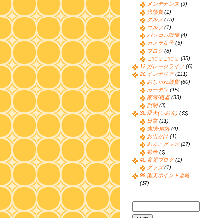
メンテナンス
(9)
光熱費
(1)
グルメ
(15)
ゴルフ
(1)
パソコン環境
(4)
カメラ女子
(5)
ブログ
(8)
ごにょごにょ
(35)
12.ガレージライフ
(6)
20.インテリア
(111)
おしゃれ雑貨
(60)
カーテン
(15)
家電/機器
(33)
照明
(3)
30.愛犬(いおん)
(33)
日常
(11)
病院/病気
(4)
お出かけ
(1)
わんこグッズ
(17)
動画
(3)
40.育児ブログ
(1)
グッズ
(1)
99.楽天ポイント攻略
(37)