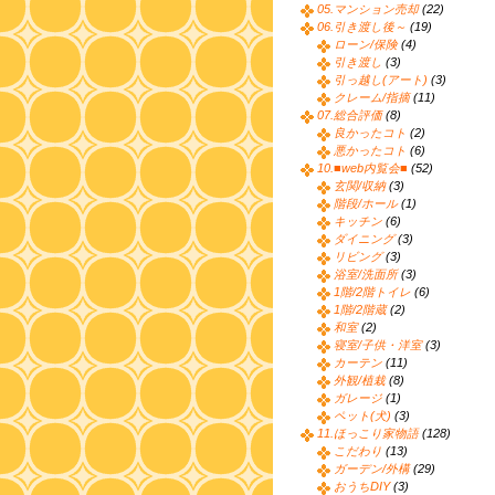
05.マンション売却
(22)
06.引き渡し後～
(19)
ローン/保険
(4)
引き渡し
(3)
引っ越し(アート)
(3)
クレーム/指摘
(11)
07.総合評価
(8)
良かったコト
(2)
悪かったコト
(6)
10.■web内覧会■
(52)
玄関/収納
(3)
階段/ホール
(1)
キッチン
(6)
ダイニング
(3)
リビング
(3)
浴室/洗面所
(3)
1階/2階トイレ
(6)
1階/2階蔵
(2)
和室
(2)
寝室/子供・洋室
(3)
カーテン
(11)
外観/植栽
(8)
ガレージ
(1)
ペット(犬)
(3)
11.ほっこり家物語
(128)
こだわり
(13)
ガーデン/外構
(29)
おうちDIY
(3)