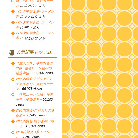
新生活におしゃれカーテ
ン
に みみみこ より
パンダ中華食器-ラーメン
丼
に おきはな より
パンダ中華食器-ラーメン
丼
に Micul より
パンダ中華食器-ラーメン
丼
に おきはな より
人気記事トップ10
【重大ミス】取得対価の
対象 -住宅ローン控除の
確定申告-
- 97,166 views
Web内覧会リビング-バー
チカルとおしゃれカーテ
ン
- 66,971 views
「住宅ローン控除」確定
申告と準備資料
- 56,103
views
Web内覧会-こだわりの洗
面所
- 50,345 views
Web内覧会-白い玄関／ポ
ーチ
- 43,168 views
WEB内覧会-1階トイレ
1
- 24,257 views