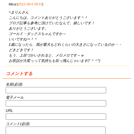
Micul (
2012-08-6 09:57
)
>まりんさん
こんにちは。コメントありがとうございます＾＾
ブログ記事も参考に頂けていたなんて、嬉しいです！
ありがとうございます。
ゴールド・ダックスちゃんですか～
いいですねー＾＾
1歳になったら、我が愛犬もどれくらいの大きさになっているのか・・
どきどきです！
もう、上目づかいされると、メロメロです～ｗ
お世話が大変っって気持ちも吹っ飛んじゃいます(*＾＾*)
コメントする
名前(必須)
電子メール
URL
コメント(必須)