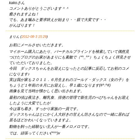
kakoさん
コメントありがとうございます＾＾
癒されますよね！
でも、あま噛みと要求吠えが始まり・・躾で大変です・・
がんばります！
まりん (
2012-08-3 15:29
)
お初にメールさせいただきます。
マイホーム購入にあたり、バーチカルブラインドを検索していて偶然見
つけたブログのお家があまりにも素敵で（*^_^*）ちょくちょく拝見させ
ていただいておりました。
今回 ダックスちゃんをお迎えになったとの記事に反応してお初のコメ
になります♪
実は我が家も２０１１．６月生まれのゴールド・ダックス（女の子）を
ちょうど１年前の８月にお迎えし、早１歳になります(#^.^#)
画像を見て当時が懐かしく思い出されます。
最初の頃は夜泣き、離乳食、排便の管理で新生児のべびちゃんをお迎え
したように大変でしたが
今は落ち着き、すっかり家族の一員です。
ダックスちゃんはとにかく人大好きの甘えん坊さんなので一緒に居れば
居るほどかわいくなっていきますよ。
動物を飼った経験ない主人が一番メロメロです。
では、頑張ってください(*^^)v