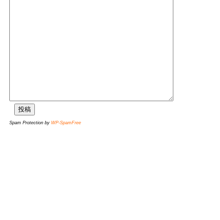
Spam Protection by
WP-SpamFree