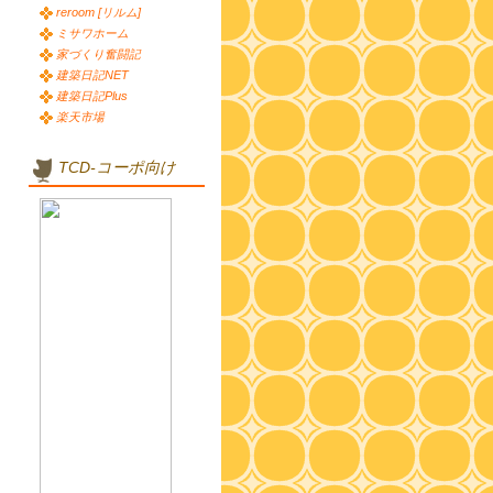
reroom [リルム]
ミサワホーム
家づくり奮闘記
建築日記NET
建築日記Plus
楽天市場
TCD-コーポ向け