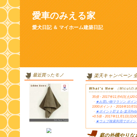
愛車のみえる家
愛犬日記 ＆ マイホーム建築日記
最近買ったモノ
楽天キャンペーン 
What's New
（Micul
35倍 - 2017年11月4日(土)20:
・
★お買い物マラソン ポイン
1000ポイント - 2016年1
・
★ポイント貯まる-楽天Reb
+0.5倍 - 2017年11月1日(日)0
・
★ウェブ検索利用でポイント
庭の外構やりな