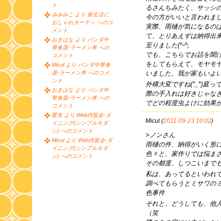
ト
るさんちみたく、サッシ
みみみこ より 新生活に
今の方がいいと言われま
おしゃれカーテン へのコ
実際、雨樋が気になるのは、
メント
て、とりあえずは納得出
おきはな より パンダ中
至りました(^-^;
華食器-ラーメン丼 への
でも、こちらでお話を聞
コメント
をしてもらえて、モヤモ
Micul より パンダ中華食
いました。我が家もいよい
器-ラーメン丼 へのコメ
ント
外構大変ですね(*_*)
おきはな より パンダ中
際の手入れは好きじゃな
華食器-ラーメン丼 への
でどの程度虫よけに効果
コメント
匿名 より Web内覧会-ダ
Micul (
2011-09-23 10:02
)
イニング(シンプルモダ
ン) へのコメント
>ノンさん
Micul より Web内覧会-ダ
雨樋の件、納得がいく形
イニング(シンプルモダ
色々と、家作りでは悩ま
ン) へのコメント
その都度、しつこいまで
私は、あってるといわれ
調べてもらうとミサワの
色事件
それと、どうしても、他
（笑