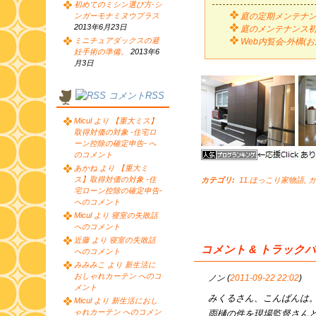
初めてのミシン選び方-シ
ンガーモナミヌウプラス
庭の定期メンテナン
2013年6月23日
庭のメンテナンス
ミニチュアダックスの避
Web内覧会-外構(
妊手術の準備。
2013年6
月3日
コメントRSS
Micul より 【重大ミス】
取得対価の対象 -住宅ロ
ーン控除の確定申告- へ
のコメント
あかね より 【重大ミ
ス】取得対価の対象 -住
カテゴリ
:
11.ほっこり家物語
,
ガ
宅ローン控除の確定申告-
へのコメント
Micul より 寝室の失敗話
へのコメント
近藤 より 寝室の失敗話
コメント & トラック
へのコメント
みみみこ より 新生活に
おしゃれカーテン へのコ
ノン (
2011-09-22 22:02
)
メント
みくるさん、こんばんは
Micul より 新生活におし
ゃれカーテン へのコメン
雨樋の件を現場監督さん