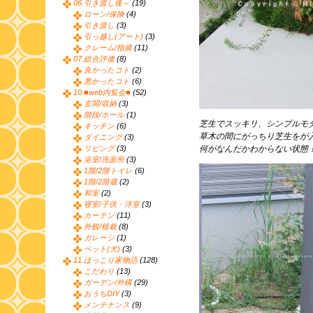
06.引き渡し後～
(19)
ローン/保険
(4)
引き渡し
(3)
引っ越し(アート)
(3)
クレーム/指摘
(11)
07.総合評価
(8)
良かったコト
(2)
悪かったコト
(6)
10.■web内覧会■
(52)
玄関/収納
(3)
階段/ホール
(1)
芝生でスッキリ、シンプルモ
キッチン
(6)
草木の間にがっちり芝生をが
ダイニング
(3)
リビング
(3)
何がなんだかわからない状態
浴室/洗面所
(3)
1階/2階トイレ
(6)
1階/2階蔵
(2)
和室
(2)
寝室/子供・洋室
(3)
カーテン
(11)
外観/植栽
(8)
ガレージ
(1)
ペット(犬)
(3)
11.ほっこり家物語
(128)
こだわり
(13)
ガーデン/外構
(29)
おうちDIY
(3)
メンテナンス
(9)