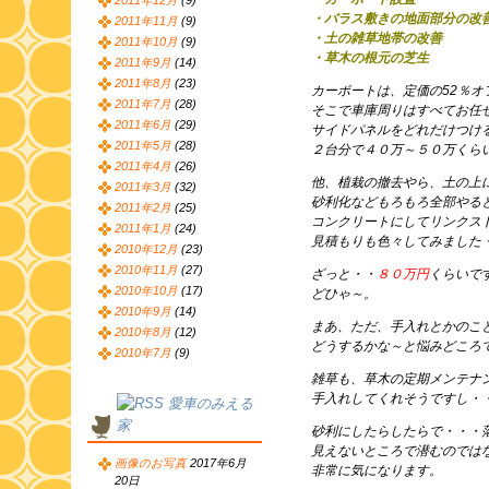
2011年12月
(9)
・バラス敷きの地面部分の改
2011年11月
(9)
・土の雑草地帯の改善
2011年10月
(9)
・草木の根元の芝生
2011年9月
(14)
2011年8月
(23)
カーポートは、定価の52％オ
2011年7月
(28)
そこで車庫周りはすべてお任
2011年6月
(29)
サイドパネルをどれだけつけ
2011年5月
(28)
２台分で４０万～５０万くら
2011年4月
(26)
他、植栽の撤去やら、土の上
2011年3月
(32)
砂利化などもろもろ全部やる
2011年2月
(25)
コンクリートにしてリンクス
2011年1月
(24)
見積もりも色々してみました
2010年12月
(23)
2010年11月
(27)
ざっと・・
８０万円
くらいで
2010年10月
(17)
どひゃ～。
2010年9月
(14)
まあ、ただ、手入れとかのこ
2010年8月
(12)
どうするかな～と悩みどころ
2010年7月
(9)
雑草も、草木の定期メンテナ
手入れしてくれそうですし・
愛車のみえる
家
砂利にしたらしたらで・・・
見えないところで潜むのでは
画像のお写真
2017年6月
非常に気になります。
20日