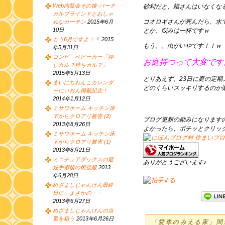
Web内覧会その後-バーチ
砂利だと、蟻さんはいなくな
カルブラインドとおしゃ
コオロギさんが死んだら、水
れなカーテン
2015年6月
10日
とか、悩みは一杯ですｗ
もう6月ですよ！？
2015
もう。。虫がいやです！！ｗ
年5月31日
コンビ ベビーカー「押
お庭持つって大変です
しカル？持ちカル？」
2015年5月13日
とりあえず、23日に庭の定
まいにちわんこカレンダ
どのくらいスッキリするのか
ーにいおん掲載記念！
2014年1月12日
ミサワホーム キッチン床
下からクロアリ被害 (2)
ブログ更新の励みになります
2013年8月26日
よかったら、ポチッとクリッ
ミサワホーム キッチン床
下からクロアリ被害 (1)
2013年8月21日
ミニチュアダックスの避
ありがとうございます♪
妊手術後の術後服
2013
年6月28日
めざましじゃんけん最終
日に、まさかの・・
2013年6月27日
めざましじゃんけんの当
選を狙う
2013年6月26日
「愛車のみえる家」関