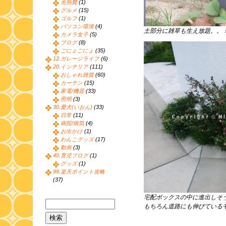
光熱費
(1)
グルメ
(15)
ゴルフ
(1)
パソコン環境
(4)
土部分に雑草も生え放題。。
カメラ女子
(5)
ブログ
(8)
ごにょごにょ
(35)
12.ガレージライフ
(6)
20.インテリア
(111)
おしゃれ雑貨
(60)
カーテン
(15)
家電/機器
(33)
照明
(3)
30.愛犬(いおん)
(33)
日常
(11)
病院/病気
(4)
お出かけ
(1)
わんこグッズ
(17)
動画
(3)
40.育児ブログ
(1)
グッズ
(1)
99.楽天ポイント攻略
(37)
宅配ボックスの中に進出しそ
もちろん道路にも伸びている