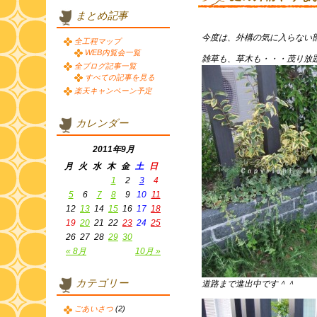
まとめ記事
今度は、外構の気に入らない
全工程マップ
WEB内覧会一覧
雑草も、草木も・・・茂り放
全ブログ記事一覧
すべての記事を見る
楽天キャンペーン予定
カレンダー
2011年9月
月
火
水
木
金
土
日
1
2
3
4
5
6
7
8
9
10
11
12
13
14
15
16
17
18
19
20
21
22
23
24
25
26
27
28
29
30
« 8月
10月 »
カテゴリー
道路まで進出中です＾＾
ごあいさつ
(2)