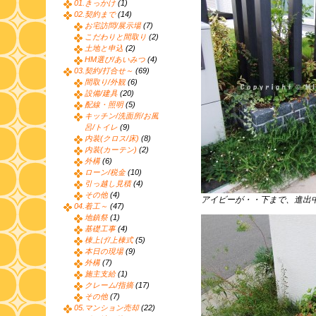
01.きっかけ
(1)
02.契約まで
(14)
お宅訪問/展示場
(7)
こだわりと間取り
(2)
土地と申込
(2)
HM選び/あいみつ
(4)
03.契約/打合せ～
(69)
間取り/外観
(6)
設備/建具
(20)
配線・照明
(5)
キッチン/洗面所/お風
呂/トイレ
(9)
内装(クロス/床)
(8)
内装(カーテン)
(2)
外構
(6)
ローン/税金
(10)
引っ越し見積
(4)
その他
(4)
アイビーが・・下まで、進出
04.着工～
(47)
地鎮祭
(1)
基礎工事
(4)
棟上げ/上棟式
(5)
本日の現場
(9)
外構
(7)
施主支給
(1)
クレーム/指摘
(17)
その他
(7)
05.マンション売却
(22)