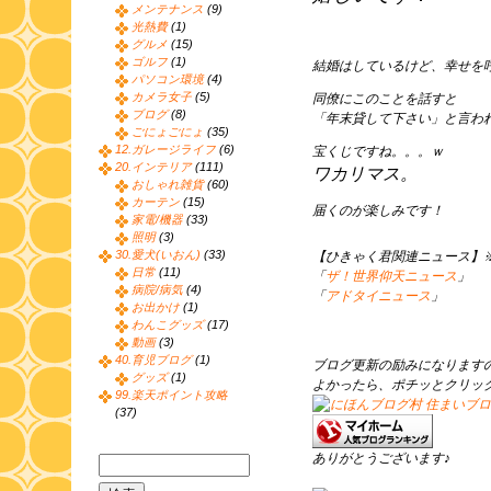
メンテナンス
(9)
光熱費
(1)
グルメ
(15)
ゴルフ
(1)
結婚はしているけど、幸せを
パソコン環境
(4)
カメラ女子
(5)
同僚にこのことを話すと
ブログ
(8)
「年末貸して下さい」と言わ
ごにょごにょ
(35)
12.ガレージライフ
(6)
宝くじですね。。。ｗ
20.インテリア
(111)
ワカリマス。
おしゃれ雑貨
(60)
カーテン
(15)
届くのが楽しみです！
家電/機器
(33)
照明
(3)
30.愛犬(いおん)
(33)
【ひきゃく君関連ニュース】
日常
(11)
「
ザ！世界仰天ニュース
」
病院/病気
(4)
「
アドタイニュース
」
お出かけ
(1)
わんこグッズ
(17)
動画
(3)
40.育児ブログ
(1)
ブログ更新の励みになります
グッズ
(1)
よかったら、ポチッとクリッ
99.楽天ポイント攻略
(37)
ありがとうございます♪