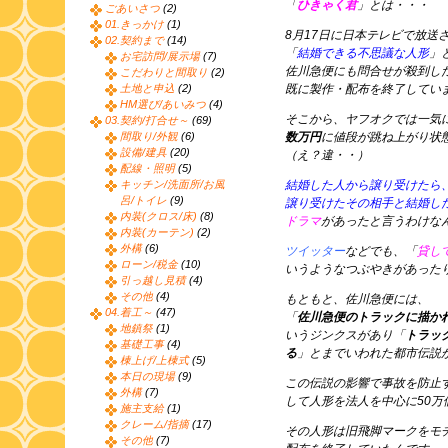
「
ひきゃく君
」とは・・・
ごあいさつ
(2)
01.きっかけ
(1)
8月17日に日本テレビで放送
02.契約まで
(14)
「
結婚できる不思議な人形
」
お宅訪問/展示場
(7)
佐川急便にも問合せが殺到し
こだわりと間取り
(2)
土地と申込
(2)
既に製作・配布を終了してい
HM選び/あいみつ
(4)
そこから、ヤフオクでは一気
03.契約/打合せ～
(69)
間取り/外観
(6)
数万円
に値段が跳ね上がり状
設備/建具
(20)
（え？違・・）
配線・照明
(5)
キッチン/洗面所/お風
結婚した人から譲り受けたら
呂/トイレ
(9)
譲り受けたその相手と結婚し
内装(クロス/床)
(8)
ドラマ
があったと言うわけな
内装(カーテン)
(2)
外構
(6)
ツイッター
などでも、「
貸し
ローン/税金
(10)
いうようなつぶやきがあった
引っ越し見積
(4)
その他
(4)
もともと、佐川急便には、
04.着工～
(47)
「
佐川急便のトラックに描か
地鎮祭
(1)
いうジンクスがあり「
トラッ
基礎工事
(4)
る
」とまでいわれた都市伝説
棟上げ/上棟式
(5)
本日の現場
(9)
この伝説の影響で事故を防止
外構
(7)
して人形を法人を中心に50万
施主支給
(1)
クレーム/指摘
(17)
その人形は旧飛脚マークをモ
その他
(7)