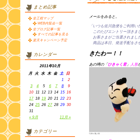
まとめ記事
メールをみると。
全工程マップ
WEB内覧会一覧
「いつも佐川急便をご利用い
全ブログ記事一覧
このたびエントリー頂きまし
すべての記事を見る
お客さまがご当選されました
楽天キャンペーン予定
商品は本日、発送手配をさ
きたわー！！
カレンダー
あの噂の「
ひきゃく君
」
人形
2011年10月
月
火
水
木
金
土
日
1
2
3
4
5
6
7
8
9
10
11
12
13
14
15
16
17
18
19
20
21
22
23
24
25
26
27
28
29
30
31
« 9月
11月 »
カテゴリー