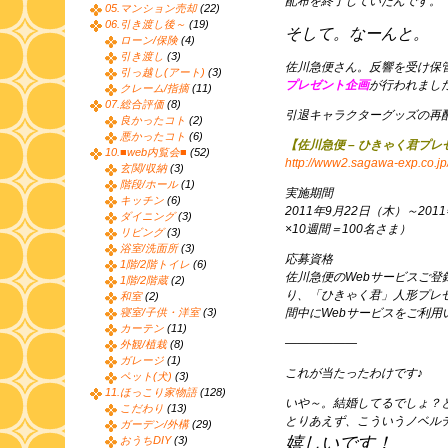
配布を終了していたんです。
05.マンション売却
(22)
06.引き渡し後～
(19)
そして。なーんと。
ローン/保険
(4)
引き渡し
(3)
佐川急便さん。反響を受け保管
引っ越し(アート)
(3)
プレゼント企画
が行われまし
クレーム/指摘
(11)
07.総合評価
(8)
引退キャラクターグッズの再
良かったコト
(2)
悪かったコト
(6)
【佐川急便 – ひきゃく君プ
10.■web内覧会■
(52)
http://www2.sagawa-exp.co.jp
玄関/収納
(3)
階段/ホール
(1)
実施期間
キッチン
(6)
2011年9月22日（木）～201
ダイニング
(3)
×10週間＝100名さま）
リビング
(3)
浴室/洗面所
(3)
応募資格
1階/2階トイレ
(6)
佐川急便のWebサービスご
1階/2階蔵
(2)
り、「ひきゃく君」人形プレ
和室
(2)
寝室/子供・洋室
(3)
間中にWebサービスをご利用
カーテン
(11)
——————
外観/植栽
(8)
ガレージ
(1)
これが当たったわけです♪
ペット(犬)
(3)
11.ほっこり家物語
(128)
いや～。結婚してるでしょ？
こだわり
(13)
とりあえず、こういうノベル
ガーデン/外構
(29)
嬉しいです！
おうちDIY
(3)