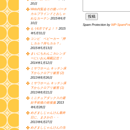
20日
Web内覧会その後-バーチ
カルブラインドとおしゃ
れなカーテン
2015年6月
10日
Spam Protection by
WP-SpamFr
もう6月ですよ！？
2015
年5月31日
コンビ ベビーカー「押
しカル？持ちカル？」
2015年5月13日
まいにちわんこカレンダ
ーにいおん掲載記念！
2014年1月12日
ミサワホーム キッチン床
下からクロアリ被害 (2)
2013年8月26日
ミサワホーム キッチン床
下からクロアリ被害 (1)
2013年8月21日
ミニチュアダックスの避
妊手術後の術後服
2013
年6月28日
めざましじゃんけん最終
日に、まさかの・・
2013年6月27日
めざましじゃんけんの当