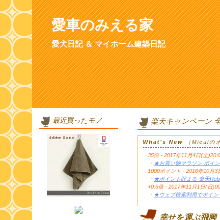
愛車のみえる家
愛犬日記 ＆ マイホーム建築日記
最近買ったモノ
楽天キャンペーン 
What's New
（Micul
35倍 - 2017年11月4日(土)20:
・
★お買い物マラソン ポイン
1000ポイント - 2016年1
・
★ポイント貯まる-楽天Reb
+0.5倍 - 2017年11月1日(日)0
・
★ウェブ検索利用でポイント
幸せを運ぶ飛脚「