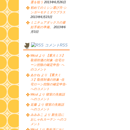
選を狙う
2013年6月26日
初めてのミシン選び方-シ
ンガーモナミヌウプラス
2013年6月23日
ミニチュアダックスの避
妊手術の準備。
2013年6
月3日
コメントRSS
Micul より 【重大ミス】
取得対価の対象 -住宅ロ
ーン控除の確定申告- へ
のコメント
あかね より 【重大ミ
ス】取得対価の対象 -住
宅ローン控除の確定申告-
へのコメント
Micul より 寝室の失敗話
へのコメント
近藤 より 寝室の失敗話
へのコメント
みみみこ より 新生活に
おしゃれカーテン へのコ
メント
Micul より 新生活におし