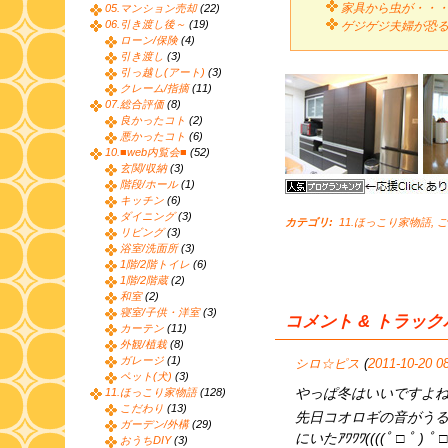
家具から虫が・・
05.マンション売却
(22)
06.引き渡し後～
(19)
ゲジゲジ夫婦が恐
ローン/保険
(4)
引き渡し
(3)
引っ越し(アート)
(3)
クレーム/指摘
(11)
07.総合評価
(8)
良かったコト
(2)
悪かったコト
(6)
10.■web内覧会■
(52)
玄関/収納
(3)
階段/ホール
(1)
キッチン
(6)
ダイニング
(3)
カテゴリ
:
11.ほっこり家物語
,
ご
リビング
(3)
浴室/洗面所
(3)
1階/2階トイレ
(6)
1階/2階蔵
(2)
和室
(2)
寝室/子供・洋室
(3)
コメント & トラッ
カーテン
(11)
外観/植栽
(8)
ガレージ
(1)
シロ☆ピス
(
2011-10-20 0
ペット(犬)
(3)
やっぱ冬はいいですよね～
11.ほっこり家物語
(128)
こだわり
(13)
先日コオロギの音がう
ガーデン/外構
(29)
にいたｱﾜﾜﾜ((((ﾟ □ ﾟ ) ﾟ □ 
おうちDIY
(3)