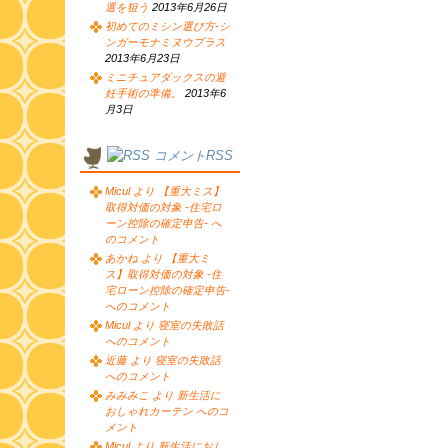
選を狙う
2013年6月26日
初めてのミシン選び方-シ
ンガーモナミヌウプラス
2013年6月23日
ミニチュアダックスの避
妊手術の準備。
2013年6
月3日
コメントRSS
Micul より 【重大ミス】
取得対価の対象 -住宅ロ
ーン控除の確定申告- へ
のコメント
あかね より 【重大ミ
ス】取得対価の対象 -住
宅ローン控除の確定申告-
へのコメント
Micul より 寝室の失敗話
へのコメント
近藤 より 寝室の失敗話
へのコメント
みみみこ より 新生活に
おしゃれカーテン へのコ
メント
Micul より 新生活におし