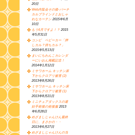
20日
Web内覧会その後-バーチ
カルブラインドとおしゃ
れなカーテン
2015年6月
10日
もう6月ですよ！？
2015
年5月31日
コンビ ベビーカー「押
しカル？持ちカル？」
2015年5月13日
まいにちわんこカレンダ
ーにいおん掲載記念！
2014年1月12日
ミサワホーム キッチン床
下からクロアリ被害 (2)
2013年8月26日
ミサワホーム キッチン床
下からクロアリ被害 (1)
2013年8月21日
ミニチュアダックスの避
妊手術後の術後服
2013
年6月28日
めざましじゃんけん最終
日に、まさかの・・
2013年6月27日
めざましじゃんけんの当