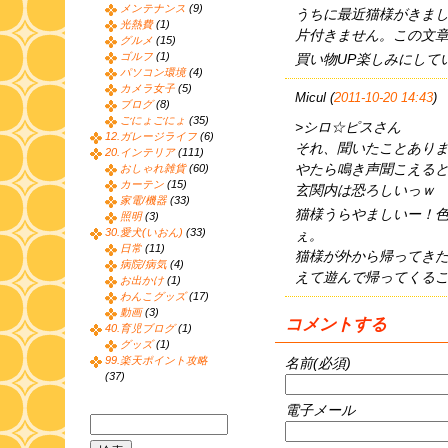
メンテナンス
(9)
うちに最近猫様がきま
光熱費
(1)
片付きません。この文章
グルメ
(15)
ゴルフ
(1)
買い物UP楽しみにして
パソコン環境
(4)
カメラ女子
(5)
Micul (
2011-10-20 14:43
)
ブログ
(8)
ごにょごにょ
(35)
>シロ☆ピスさん
12.ガレージライフ
(6)
それ、聞いたことあり
20.インテリア
(111)
やたら鳴き声聞こえる
おしゃれ雑貨
(60)
カーテン
(15)
玄関内は恐ろしいっｗ
家電/機器
(33)
猫様うらやましいー！
照明
(3)
30.愛犬(いおん)
(33)
ぇ。
日常
(11)
猫様が外から帰ってき
病院/病気
(4)
えて遊んで帰ってくる
お出かけ
(1)
わんこグッズ
(17)
動画
(3)
コメントする
40.育児ブログ
(1)
グッズ
(1)
99.楽天ポイント攻略
名前(必須)
(37)
電子メール