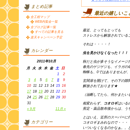
まとめ記事
最近の嬉しいこ
全工程マップ
WEB内覧会一覧
全ブログ記事一覧
最近、とってもとっても
すべての記事を見る
ストレスから解放されている
楽天キャンペーン予定
それは・・・・！
カレンダー
虫を見かけなくなった！！！
2011年10月
秋だと虫が多そうなイメージ
春先のゲジゲジも、イラガの
月
火
水
木
金
土
日
蜘蛛も、0ではありませんが
1
2
3
4
5
6
7
8
9
玄関扉を開けて、その下の隙
10
11
12
13
14
15
16
解放されております★
17
18
19
20
21
22
23
（油断してたら、何かまたい
24
25
26
27
28
29
30
31
相変わらず、
コオロギ
はいる
剪定・薬品散布後からは、う
« 9月
11月 »
とはいえ、近所のスーパーに
カテゴリー
コオロギまみれなので・・・
いついなくなるのかなぁ。。