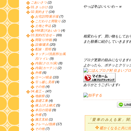
ごあいさつ
(2)
やっぱ冬はいいいわ～ｗ
01.きっかけ
(1)
02.契約まで
(14)
お宅訪問/展示場
(7)
こだわりと間取り
(2)
土地と申込
(2)
HM選び/あいみつ
(4)
03.契約/打合せ～
(69)
相変わらず、買い物もしてお
間取り/外観
(6)
また順番に紹介していきます
設備/建具
(20)
配線・照明
(5)
キッチン/洗面所/お風
呂/トイレ
(9)
ブログ更新の励みになります
内装(クロス/床)
(8)
よかったら、ポチッとクリッ
内装(カーテン)
(2)
外構
(6)
ローン/税金
(10)
引っ越し見積
(4)
ありがとうございます♪
その他
(4)
04.着工～
(47)
地鎮祭
(1)
基礎工事
(4)
棟上げ/上棟式
(5)
本日の現場
(9)
外構
(7)
施主支給
(1)
「愛車のみえる家」関
クレーム/指摘
(17)
暖かくなると共に
その他
(7)