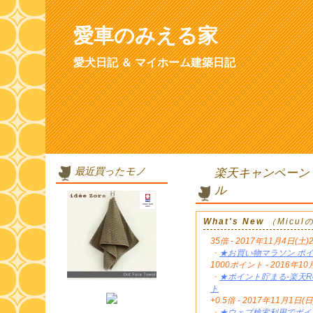
愛車のみえる家
愛犬日記 ＆ マイホーム建築日記
最近買ったモノ
楽天キャンペーン
ル
What's New
（Micu
35倍 - 2017年11月4日(土)
・
★お買い物マラソン ポイ
1000ポイント - 2016年
・
★ポイント貯まる-楽天Re
ト
+0.5倍 - 2017年11月1日(日
・
★ウェブ検索利用でポイン