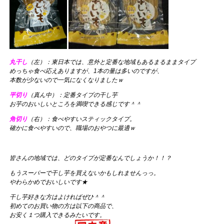
丸干し
（左）：東日本では、意外と定番な地域もあるまるままタイプ
めっちゃ食べ応えありますが、1本の量は多いのですが、
本数が少ないので一気になくなりましたｗ
平切り
（真ん中）：定番タイプの干し芋
お芋のおいしいところを満喫できる感じです＾＾
角切り
（右）：食べやすいスティックタイプ。
確かに食べやすいので、職場のおやつに最適ｗ
皆さんの地域では、どのタイプが定番なんでしょうか！！？
もうスーパーで干し芋を買えないかもしれませんっっ。
やわらかめでおいしいです★
干し芋好きな方はよければぜひ＾＾
初めてのお買い物の方は以下の商品で、
お安く１つ購入できるみたいです。