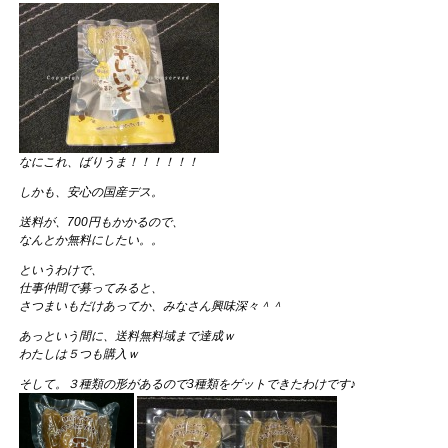
なにこれ、ばりうま！！！！！！
しかも、安心の国産デス。
送料が、700円もかかるので、
なんとか無料にしたい。。
というわけで、
仕事仲間で募ってみると、
さつまいもだけあってか、みなさん興味深々＾＾
あっという間に、送料無料域まで達成ｗ
わたしは５つも購入ｗ
そして。３種類の形があるので3種類をゲットできたわけです♪