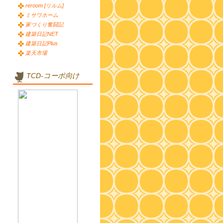
reroom [リルム]
ミサワホーム
家づくり奮闘記
建築日記NET
建築日記Plus
楽天市場
TCD-コーポ向け