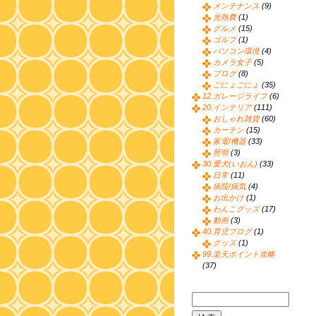
メンテナンス
(9)
光熱費
(1)
グルメ
(15)
ゴルフ
(1)
パソコン環境
(4)
カメラ女子
(5)
ブログ
(8)
ごにょごにょ
(35)
12.ガレージライフ
(6)
20.インテリア
(111)
おしゃれ雑貨
(60)
カーテン
(15)
家電/機器
(33)
照明
(3)
30.愛犬(いおん)
(33)
日常
(11)
病院/病気
(4)
お出かけ
(1)
わんこグッズ
(17)
動画
(3)
40.育児ブログ
(1)
グッズ
(1)
99.楽天ポイント攻略
(37)