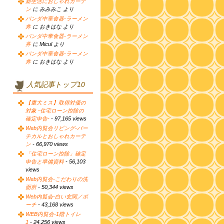
新生活におしゃれカーテ
ン
に みみみこ より
パンダ中華食器-ラーメン
丼
に おきはな より
パンダ中華食器-ラーメン
丼
に Micul より
パンダ中華食器-ラーメン
丼
に おきはな より
人気記事トップ10
【重大ミス】取得対価の
対象 -住宅ローン控除の
確定申告-
- 97,165 views
Web内覧会リビング-バー
チカルとおしゃれカーテ
ン
- 66,970 views
「住宅ローン控除」確定
申告と準備資料
- 56,103
views
Web内覧会-こだわりの洗
面所
- 50,344 views
Web内覧会-白い玄関／ポ
ーチ
- 43,168 views
WEB内覧会-1階トイレ
1
- 24,256 views