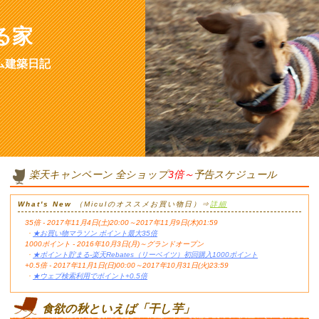
る家
ム建築日記
楽天キャンペーン 全ショップ
3倍～
予告スケジュール
What's New
（Miculのオススメお買い物日）⇒
詳細
35倍 - 2017年11月4日(土)20:00～2017年11月9日(木)01:59
・
★お買い物マラソン ポイント最大35倍
1000ポイント - 2016年10月3日(月)～グランドオープン
・
★ポイント貯まる-楽天Rebates（リーベイツ）初回購入1000ポイント
+0.5倍 - 2017年11月1日(日)00:00～2017年10月31日(火)23:59
・
★ウェブ検索利用でポイント+0.5倍
食欲の秋といえば「干し芋」