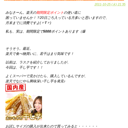
2011-10-25 (火) 21:35
みなさーん。楽天の
期間限定ポイント
の使い道に
困っていませんか！？20日ごろ入っている方多いと思いますので、
月末までに消費ですよ(〃∇〃)
私も、実は、期間限定で
5000
ポイントあります（爆
そうそう。最近。
楽天で食べ物買いに、若干はまり気味です！
以前は、ラスクを紹介しておりましたが、
今回は、干し芋です！！
よくスーパーで見かけたら、購入しているんですが、
楽天でなにやら興味深い干し芋を発見♪
お試しサイズの購入が出来たので買ってみると・・・・・・