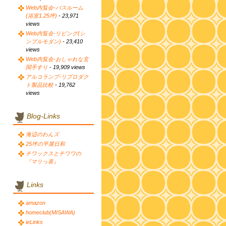
Web内覧会-バスルーム
(浴室1.25坪)
- 23,971
views
Web内覧会-リビング(シ
ンプルモダン)
- 23,410
views
Web内覧会-おしゃれな玄
関手すり
- 19,909 views
アルコランプ-リプロダク
ト製品比較
- 19,762
views
Blog-Links
海辺のわんズ
25坪の平屋日和
チワックスとチワワの
『マリっ喜』
Links
amazon
homeclub(MISAWA)
ieLinks