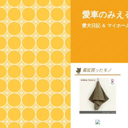
愛車のみえ
愛犬日記 ＆ マイホー
最近買ったモノ