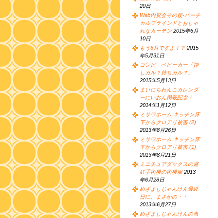
20日
Web内覧会その後-バーチ
カルブラインドとおしゃ
れなカーテン
2015年6月
10日
もう6月ですよ！？
2015
年5月31日
コンビ ベビーカー「押
しカル？持ちカル？」
2015年5月13日
まいにちわんこカレンダ
ーにいおん掲載記念！
2014年1月12日
ミサワホーム キッチン床
下からクロアリ被害 (2)
2013年8月26日
ミサワホーム キッチン床
下からクロアリ被害 (1)
2013年8月21日
ミニチュアダックスの避
妊手術後の術後服
2013
年6月28日
めざましじゃんけん最終
日に、まさかの・・
2013年6月27日
めざましじゃんけんの当