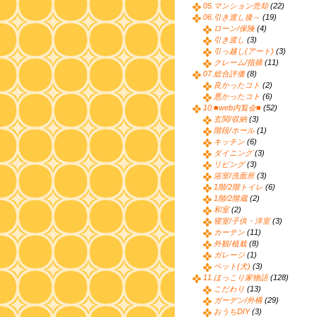
05.マンション売却
(22)
06.引き渡し後～
(19)
ローン/保険
(4)
引き渡し
(3)
引っ越し(アート)
(3)
クレーム/指摘
(11)
07.総合評価
(8)
良かったコト
(2)
悪かったコト
(6)
10.■web内覧会■
(52)
玄関/収納
(3)
階段/ホール
(1)
キッチン
(6)
ダイニング
(3)
リビング
(3)
浴室/洗面所
(3)
1階/2階トイレ
(6)
1階/2階蔵
(2)
和室
(2)
寝室/子供・洋室
(3)
カーテン
(11)
外観/植栽
(8)
ガレージ
(1)
ペット(犬)
(3)
11.ほっこり家物語
(128)
こだわり
(13)
ガーデン/外構
(29)
おうちDIY
(3)