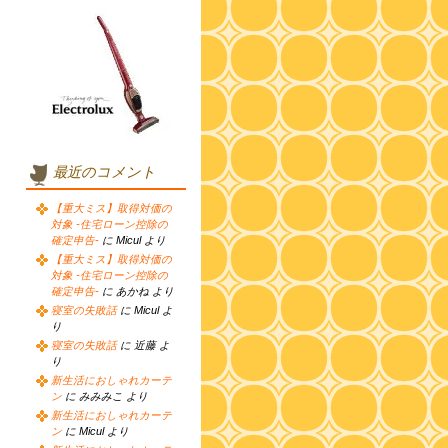
最近のコメント
【重大ミス】取得対価の
対象 -住宅ローン控除の
確定申告-
に Micul より
【重大ミス】取得対価の
対象 -住宅ローン控除の
確定申告-
に あかね より
寝室の失敗話
に Micul よ
り
寝室の失敗話
に 近藤 よ
り
新生活におしゃれカーテ
ン
に みみみこ より
新生活におしゃれカーテ
ン
に Micul より