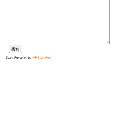
Spam Protection by
WP-SpamFree