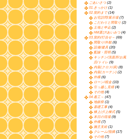
ごあいさつ
(2)
01.きっかけ
(1)
02.契約まで
(14)
お宅訪問/展示場
(7)
こだわりと間取り
(2)
土地と申込
(2)
HM選び/あいみつ
(4)
03.契約/打合せ～
(69)
間取り/外観
(6)
設備/建具
(20)
配線・照明
(5)
キッチン/洗面所/お風
呂/トイレ
(9)
内装(クロス/床)
(8)
内装(カーテン)
(2)
外構
(6)
ローン/税金
(10)
引っ越し見積
(4)
その他
(4)
04.着工～
(47)
地鎮祭
(1)
基礎工事
(4)
棟上げ/上棟式
(5)
本日の現場
(9)
外構
(7)
施主支給
(1)
クレーム/指摘
(17)
その他
(7)