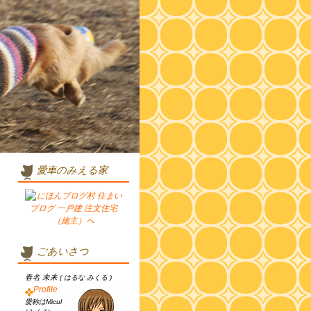
愛車のみえる家
ごあいさつ
春名 未来
( はるな みくる )
Profile
愛称はMicul