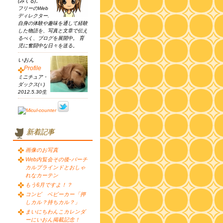
(みくる)。
フリーのWeb
ディレクター.
自身の体験や趣味を通して経験
した物語を、写真と文章で伝え
るべく、ブログを展開中。 育
児に奮闘中な日々を送る。
いおん
Profile
ミニチュア・
ダックス(♀)
2012.5.30生
新着記事
画像のお写真
Web内覧会その後-バーチ
カルブラインドとおしゃ
れなカーテン
もう6月ですよ！？
コンビ ベビーカー「押
しカル？持ちカル？」
まいにちわんこカレンダ
ーにいおん掲載記念！