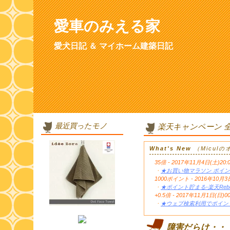
愛車のみえる家
愛犬日記 ＆ マイホーム建築日記
最近買ったモノ
楽天キャンペーン 
What's New
（Micul
35倍 - 2017年11月4日(土)20:
・
★お買い物マラソン ポイン
1000ポイント - 2016年1
・
★ポイント貯まる-楽天Reb
+0.5倍 - 2017年11月1日(日)0
・
★ウェブ検索利用でポイント
障害だらけ・・