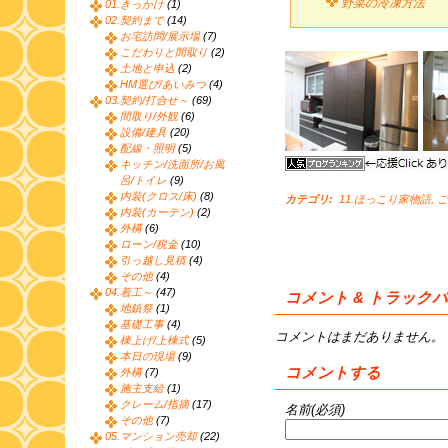
野菜の冷凍方法
01.きっかけ
(1)
02.契約まで
(14)
お宅訪問/展示場
(7)
こだわりと間取り
(2)
土地と申込
(2)
HM選び/あいみつ
(4)
03.契約/打合せ～
(69)
間取り/外観
(6)
設備/建具
(20)
配線・照明
(5)
キッチン/洗面所/お風
呂/トイレ
(9)
内装(クロス/床)
(8)
カテゴリ
:
11.ほっこり家物語
,
ご
内装(カーテン)
(2)
外構
(6)
ローン/税金
(10)
引っ越し見積
(4)
その他
(4)
04.着工～
(47)
コメント & トラック
地鎮祭
(1)
基礎工事
(4)
コメントはまだありません。
棟上げ/上棟式
(5)
本日の現場
(9)
コメントする
外構
(7)
施主支給
(1)
クレーム/指摘
(17)
名前(必須)
その他
(7)
05.マンション売却
(22)