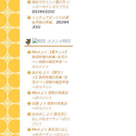
初めてのミシン選び方-シ
ンガーモナミヌウプラス
2013年6月23日
ミニチュアダックスの避
妊手術の準備。
2013年6
月3日
コメントRSS
Micul より 【重大ミス】
取得対価の対象 -住宅ロ
ーン控除の確定申告- へ
のコメント
あかね より 【重大ミ
ス】取得対価の対象 -住
宅ローン控除の確定申告-
へのコメント
Micul より 寝室の失敗話
へのコメント
近藤 より 寝室の失敗話
へのコメント
みみみこ より 新生活に
おしゃれカーテン へのコ
メント
Micul より 新生活におし
ゃれカーテン へのコメン