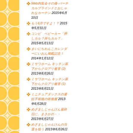
Web内覧会その後-バーチ
カルブラインドとおしゃ
れなカーテン
2015年6月
10日
もう6月ですよ！？
2015
年5月31日
コンビ ベビーカー「押
しカル？持ちカル？」
2015年5月13日
まいにちわんこカレンダ
ーにいおん掲載記念！
2014年1月12日
ミサワホーム キッチン床
下からクロアリ被害 (2)
2013年8月26日
ミサワホーム キッチン床
下からクロアリ被害 (1)
2013年8月21日
ミニチュアダックスの避
妊手術後の術後服
2013
年6月28日
めざましじゃんけん最終
日に、まさかの・・
2013年6月27日
めざましじゃんけんの当
選を狙う
2013年6月26日