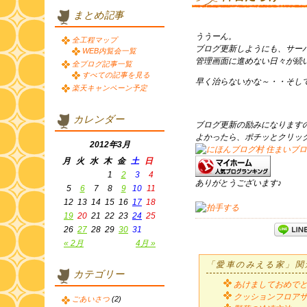
まとめ記事
ううーん。
全工程マップ
ブログ更新しようにも、サー
WEB内覧会一覧
管理画面に進めない日々が続
全ブログ記事一覧
すべての記事を見る
早く治らないかな～・・そし
楽天キャンペーン予定
カレンダー
ブログ更新の励みになります
よかったら、ポチッとクリッ
2012年3月
月
火
水
木
金
土
日
1
2
3
4
ありがとうございます♪
5
6
7
8
9
10
11
12
13
14
15
16
17
18
19
20
21
22
23
24
25
26
27
28
29
30
31
« 2月
4月 »
「愛車のみえる家」関
カテゴリー
あけましておめで
クッションフロアサ
ごあいさつ
(2)