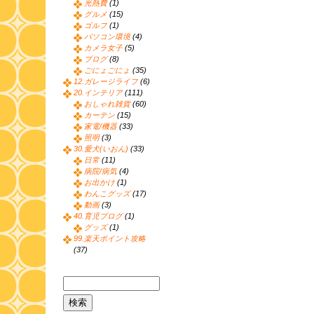
光熱費
(1)
グルメ
(15)
ゴルフ
(1)
パソコン環境
(4)
カメラ女子
(5)
ブログ
(8)
ごにょごにょ
(35)
12.ガレージライフ
(6)
20.インテリア
(111)
おしゃれ雑貨
(60)
カーテン
(15)
家電/機器
(33)
照明
(3)
30.愛犬(いおん)
(33)
日常
(11)
病院/病気
(4)
お出かけ
(1)
わんこグッズ
(17)
動画
(3)
40.育児ブログ
(1)
グッズ
(1)
99.楽天ポイント攻略
(37)