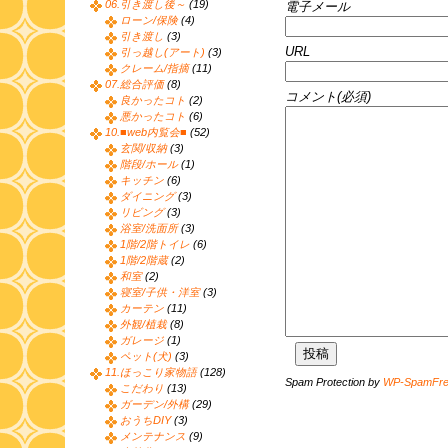
06.引き渡し後～
(19)
電子メール
ローン/保険
(4)
引き渡し
(3)
URL
引っ越し(アート)
(3)
クレーム/指摘
(11)
07.総合評価
(8)
コメント(必須)
良かったコト
(2)
悪かったコト
(6)
10.■web内覧会■
(52)
玄関/収納
(3)
階段/ホール
(1)
キッチン
(6)
ダイニング
(3)
リビング
(3)
浴室/洗面所
(3)
1階/2階トイレ
(6)
1階/2階蔵
(2)
和室
(2)
寝室/子供・洋室
(3)
カーテン
(11)
外観/植栽
(8)
ガレージ
(1)
ペット(犬)
(3)
11.ほっこり家物語
(128)
Spam Protection by
WP-SpamFr
こだわり
(13)
ガーデン/外構
(29)
おうちDIY
(3)
メンテナンス
(9)