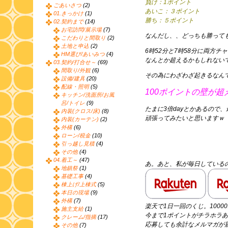
負け：1ポイント
ごあいさつ
(2)
あいこ：３ポイント
01.きっかけ
(1)
勝ち：５ポイント
02.契約まで
(14)
お宅訪問/展示場
(7)
なんだし、、どっちも勝って
こだわりと間取り
(2)
土地と申込
(2)
6時52分と7時58分に両方チ
HM選び/あいみつ
(4)
なんとか超えるかもしれない
03.契約/打合せ～
(69)
間取り/外観
(6)
その為にわざわざ起きるなん
設備/建具
(20)
配線・照明
(5)
100ポイントの壁が超
キッチン/洗面所/お風
呂/トイレ
(9)
たまに3倍dayとかあるので
内装(クロス/床)
(8)
頑張ってみたいと思いますｗ
内装(カーテン)
(2)
外構
(6)
ローン/税金
(10)
引っ越し見積
(4)
その他
(4)
04.着工～
(47)
あ。あと、私が毎日している
地鎮祭
(1)
基礎工事
(4)
棟上げ/上棟式
(5)
本日の現場
(9)
外構
(7)
楽天で1日一回のくじ。100
施主支給
(1)
今まで1ポイントがチラホラ
クレーム/指摘
(17)
応募しても余計なメルマガが
その他
(7)