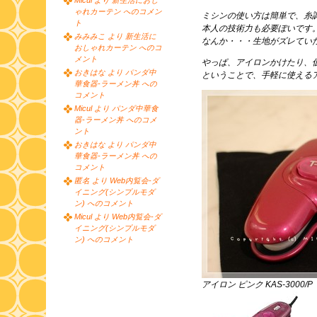
Micul より 新生活におし
ゃれカーテン へのコメン
ミシンの使い方は簡単で、糸
ト
本人の技術力も必要ぽいです
みみみこ より 新生活に
なんか・・・生地がズレてい
おしゃれカーテン へのコ
メント
やっぱ、アイロンかけたり、
おきはな より パンダ中
ということで、手軽に使える
華食器-ラーメン丼 への
コメント
Micul より パンダ中華食
器-ラーメン丼 へのコメ
ント
おきはな より パンダ中
華食器-ラーメン丼 への
コメント
匿名 より Web内覧会-ダ
イニング(シンプルモダ
ン) へのコメント
Micul より Web内覧会-ダ
イニング(シンプルモダ
ン) へのコメント
アイロン ピンク KAS-3000/P