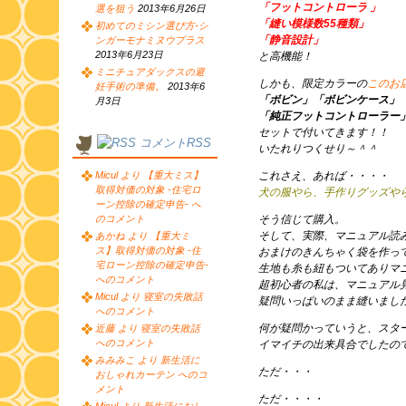
「フットコントローラ 」
選を狙う
2013年6月26日
「縫い模様数55種類」
初めてのミシン選び方-シ
「静音設計」
ンガーモナミヌウプラス
2013年6月23日
と高機能！
ミニチュアダックスの避
しかも、限定カラーの
このお
妊手術の準備。
2013年6
「ボビン」「ボビンケース」
月3日
「純正フットコントローラー
セットで付いてきます！！
コメントRSS
いたれりつくせり～＾＾
Micul より 【重大ミス】
これさえ、あれば・・・・
取得対価の対象 -住宅ロ
犬の服やら、手作りグッズや
ーン控除の確定申告- へ
のコメント
そう信じて購入。
そして、実際、マニュアル読
あかね より 【重大ミ
ス】取得対価の対象 -住
おまけのきんちゃく袋を作っ
宅ローン控除の確定申告-
生地も糸も紐もついてありマ
へのコメント
超初心者の私は、マニュアル
Micul より 寝室の失敗話
疑問いっぱいのまま縫いまし
へのコメント
何が疑問かっていうと、スタ
近藤 より 寝室の失敗話
へのコメント
イマイチの出来具合でしたの
みみみこ より 新生活に
ただ・・・
おしゃれカーテン へのコ
メント
ただ・・・・