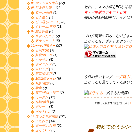
05.マンション売却
(22)
それに、スマホ版もPCとは
06.引き渡し後～
(19)
★スマホ版ラッキーくじ★
ローン/保険
(4)
引き渡し
(3)
毎日の通勤時間中に、がんば
引っ越し(アート)
(3)
クレーム/指摘
(11)
07.総合評価
(8)
ブログ更新の励みになります
良かったコト
(2)
悪かったコト
(6)
よかったら、ポチッとクリッ
10.■web内覧会■
(52)
玄関/収納
(3)
階段/ホール
(1)
キッチン
(6)
ダイニング
(3)
リビング
(3)
浴室/洗面所
(3)
今日のランキング「
一戸建 
1階/2階トイレ
(6)
よかったら見てってくださいま
1階/2階蔵
(2)
和室
(2)
寝室/子供・洋室
(3)
拍手もお気軽に
カーテン
(11)
外観/植栽
(8)
2013-06-26 (水) 11:50
|
ガレージ
(1)
ペット(犬)
(3)
11.ほっこり家物語
(128)
こだわり
(13)
ガーデン/外構
(29)
初めてのミシン
おうちDIY
(3)