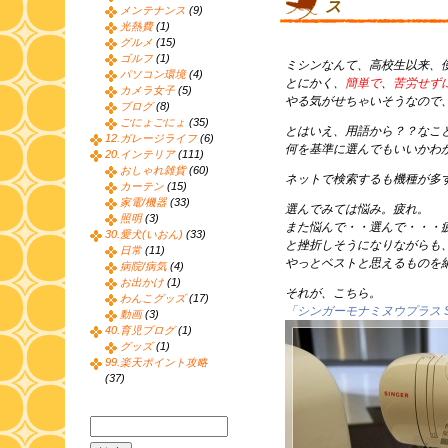
ス
メンテナンス
(9)
光熱費
(1)
グルメ
(15)
ゴルフ
(1)
ミシンなんて、高校生以来、
パソコン環境
(4)
とにかく、
簡単で
、
苦労せず
カメラ女子
(5)
やる気がせちゃいそうなので
ブログ
(8)
ごにょごにょ
(35)
とはいえ、用語から？？なこ
12.ガレージライフ
(6)
何を基準に選んでもいいかわ
20.インテリア
(111)
おしゃれ雑貨
(60)
ネットで検索するも機種が多
カーテン
(15)
家電/機器
(33)
選んでみては悩み。疲れ。
照明
(3)
また悩んで・・選んで・・・
30.愛犬(いおん)
(33)
と挫折しそうになりながらも
日常
(11)
やっとベストと思えるものを
病院/病気
(4)
お出かけ
(1)
それが、こちら。
わんこグッズ
(17)
「シンガーモナミヌウプラス S
動画
(3)
40.育児ブログ
(1)
グッズ
(1)
99.楽天ポイント攻略
(37)