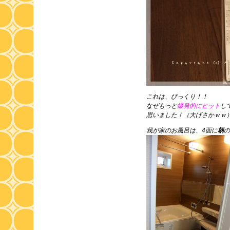
これは、びっくり！！
なぜもっと
爆発的にヒット
し
思いました！（大げさかｗｗ
我が家のお風呂は、4面に
柄
の