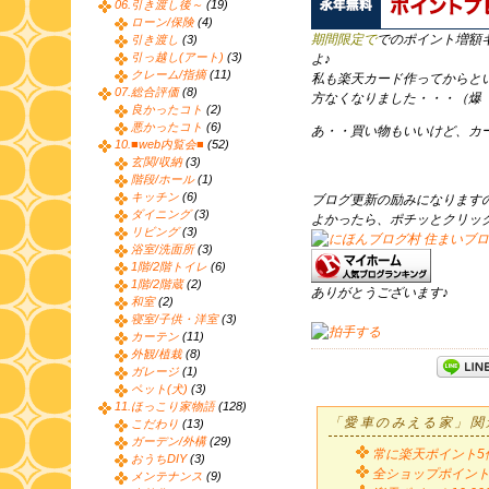
06.引き渡し後～
(19)
ローン/保険
(4)
期間限定で
でのポイント増額
引き渡し
(3)
引っ越し(アート)
(3)
よ♪
クレーム/指摘
(11)
私も楽天カード作ってからと
07.総合評価
(8)
方なくなりました・・・（爆
良かったコト
(2)
悪かったコト
(6)
あ・・買い物もいいけど、カ
10.■web内覧会■
(52)
玄関/収納
(3)
階段/ホール
(1)
キッチン
(6)
ブログ更新の励みになります
ダイニング
(3)
よかったら、ポチッとクリッ
リビング
(3)
浴室/洗面所
(3)
1階/2階トイレ
(6)
1階/2階蔵
(2)
ありがとうございます♪
和室
(2)
寝室/子供・洋室
(3)
カーテン
(11)
外観/植栽
(8)
ガレージ
(1)
ペット(犬)
(3)
11.ほっこり家物語
(128)
「愛車のみえる家」関
こだわり
(13)
ガーデン/外構
(29)
常に楽天ポイント5
おうちDIY
(3)
全ショップポイント
メンテナンス
(9)