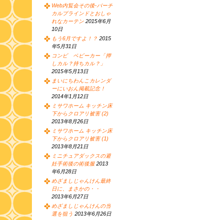
Web内覧会その後-バーチ
カルブラインドとおしゃ
れなカーテン
2015年6月
10日
もう6月ですよ！？
2015
年5月31日
コンビ ベビーカー「押
しカル？持ちカル？」
2015年5月13日
まいにちわんこカレンダ
ーにいおん掲載記念！
2014年1月12日
ミサワホーム キッチン床
下からクロアリ被害 (2)
2013年8月26日
ミサワホーム キッチン床
下からクロアリ被害 (1)
2013年8月21日
ミニチュアダックスの避
妊手術後の術後服
2013
年6月28日
めざましじゃんけん最終
日に、まさかの・・
2013年6月27日
めざましじゃんけんの当
選を狙う
2013年6月26日