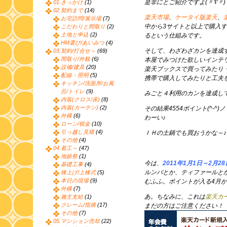
是非にとご紹介ですよ(〃∇〃)
01.きっかけ
(1)
02.契約まで
(14)
楽天市場
、
ケータイ版楽天
、
お宅訪問/展示場
(7)
中から3サイトと以上で購入
こだわりと間取り
(2)
土地と申込
(2)
るという仕組みです。
HM選び/あいみつ
(4)
そして、わざわざカンを達成
03.契約/打合せ～
(69)
間取り/外観
(6)
本屋でみつけた欲しいインテ
設備/建具
(20)
楽天ブックスで買ってみたり
配線・照明
(5)
携帯で購入してみたりと工夫
キッチン/洗面所/お風
呂/トイレ
(9)
みごと４利用のカンを達成し
内装(クロス/床)
(8)
内装(カーテン)
(2)
その結果4554ポイント(^-^)ノ
外構
(6)
わーい♪
ローン/税金
(10)
引っ越し見積
(4)
ＩＨの土鍋でも買おうかな～♪
その他
(4)
04.着工～
(47)
地鎮祭
(1)
今は、
2011年1月1日～2月
基礎工事
(4)
ルンバとか、ティファールと
棟上げ/上棟式
(5)
本日の現場
(9)
むふふ。ポイントが入る4月が
外構
(7)
あ。ちなみに、これは
楽天カ
施主支給
(1)
クレーム/指摘
(17)
まだの方はご注意ください！
その他
(7)
05.マンション売却
(22)