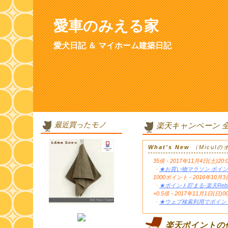
愛車のみえる家
愛犬日記 ＆ マイホーム建築日記
最近買ったモノ
楽天キャンペーン 
What's New
（Micul
35倍 - 2017年11月4日(土)20:
・
★お買い物マラソン ポイン
1000ポイント - 2016年1
・
★ポイント貯まる-楽天Reb
+0.5倍 - 2017年11月1日(日)0
・
★ウェブ検索利用でポイント
楽天ポイントの