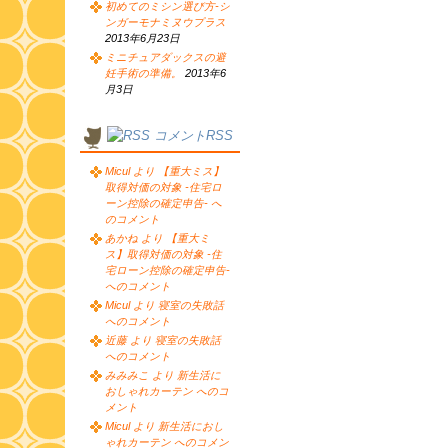
初めてのミシン選び方-シ
ンガーモナミヌウプラス
2013年6月23日
ミニチュアダックスの避
妊手術の準備。
2013年6
月3日
コメントRSS
Micul より 【重大ミス】
取得対価の対象 -住宅ロ
ーン控除の確定申告- へ
のコメント
あかね より 【重大ミ
ス】取得対価の対象 -住
宅ローン控除の確定申告-
へのコメント
Micul より 寝室の失敗話
へのコメント
近藤 より 寝室の失敗話
へのコメント
みみみこ より 新生活に
おしゃれカーテン へのコ
メント
Micul より 新生活におし
ゃれカーテン へのコメン