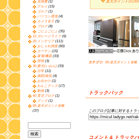
楽天ポイント10,0
光熱費
(1)
グルメ
(15)
ゴルフ
(1)
パソコン環境
(4)
カメラ女子
(5)
ブログ
(8)
ごにょごにょ
(35)
12.ガレージライフ
(6)
20.インテリア
(111)
おしゃれ雑貨
(60)
カーテン
(15)
家電/機器
(33)
照明
(3)
カテゴリ
:
99.楽天ポイント攻略
30.愛犬(いおん)
(33)
日常
(11)
病院/病気
(4)
お出かけ
(1)
わんこグッズ
(17)
動画
(3)
トラックバック
40.育児ブログ
(1)
グッズ
(1)
99.楽天ポイント攻略
このブログ記事に対するトラッ
(37)
コメント & トラック