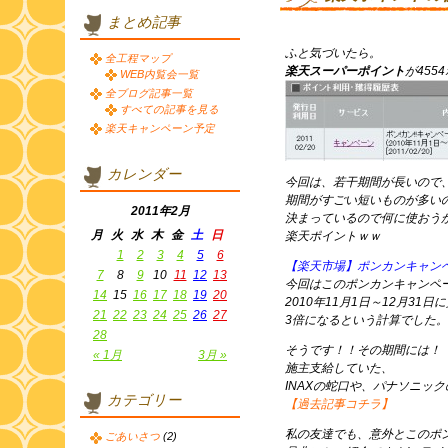
まとめ記事
ふと気づいたら。
全工程マップ
楽天スーパーポイント
が45
WEB内覧会一覧
全ブログ記事一覧
すべての記事を見る
楽天キャンペーン予定
カレンダー
今回は、若干期間が長いので
期間がすごい短いものが多い
2011年2月
決まっているので何に使おう
月
火
水
木
金
土
日
楽天ポイントｗｗ
1
2
3
4
5
6
【楽天市場】ポンカンキャン
7
8
9
10
11
12
13
今回はこのポンカンキャンペ
14
15
16
17
18
19
20
2010年11月1日～12月3
21
22
23
24
25
26
27
3倍になるという計算でした。
28
そうです！！その期間には！
« 1月
3月 »
施主支給していた、
INAXの蛇口や、パナソニッ
カテゴリー
【過去記事コチラ】
私の友達でも、意外とこのポ
ごあいさつ
(2)