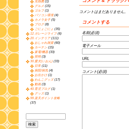
コメント & トラック
光熱費
(1)
グルメ
(15)
ゴルフ
(1)
コメントはまだありません。
パソコン環境
(4)
カメラ女子
(5)
コメントする
ブログ
(8)
ごにょごにょ
(35)
名前(必須)
12.ガレージライフ
(6)
20.インテリア
(111)
おしゃれ雑貨
(60)
電子メール
カーテン
(15)
家電/機器
(33)
照明
(3)
URL
30.愛犬(いおん)
(33)
日常
(11)
病院/病気
(4)
コメント(必須)
お出かけ
(1)
わんこグッズ
(17)
動画
(3)
40.育児ブログ
(1)
グッズ
(1)
99.楽天ポイント攻略
(37)