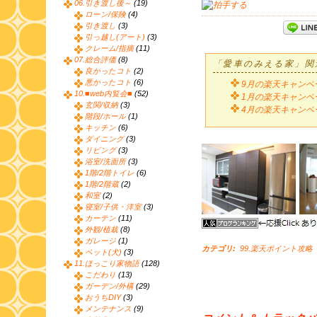
06.引き渡し後～
(19)
ローン/保険
(4)
引き渡し
(3)
引っ越し(アート)
(3)
クレーム/指摘
(11)
07.総合評価
(8)
「愛車のみえる家」関
良かったコト
(2)
悪かったコト
(6)
9月の楽天キャンペ
10.■web内覧会■
(52)
1月の楽天キャンペ
玄関/収納
(3)
4月の楽天キャンペ
階段/ホール
(1)
キッチン
(6)
ダイニング
(3)
リビング
(3)
浴室/洗面所
(3)
1階/2階トイレ
(6)
1階/2階蔵
(2)
和室
(2)
寝室/子供・洋室
(3)
カーテン
(11)
外観/植栽
(8)
ガレージ
(1)
カテゴリ
:
99.楽天ポイント攻略
ペット(犬)
(3)
11.ほっこり家物語
(128)
こだわり
(13)
ガーデン/外構
(29)
おうちDIY
(3)
メンテナンス
(9)