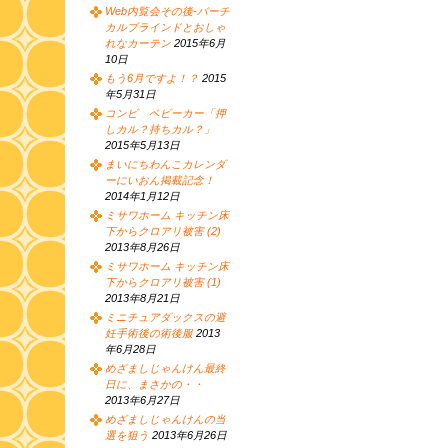
Web内覧会その後-バーチ
カルブラインドとおしゃ
れなカーテン
2015年6月
10日
もう6月ですよ！？
2015
年5月31日
コンビ ベビーカー「押
しカル？持ちカル？」
2015年5月13日
まいにちわんこカレンダ
ーにいおん掲載記念！
2014年1月12日
ミサワホーム キッチン床
下からクロアリ被害 (2)
2013年8月26日
ミサワホーム キッチン床
下からクロアリ被害 (1)
2013年8月21日
ミニチュアダックスの避
妊手術後の術後服
2013
年6月28日
めざましじゃんけん最終
日に、まさかの・・
2013年6月27日
めざましじゃんけんの当
選を狙う
2013年6月26日