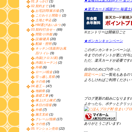
★金曜日は楽天Edyデー 全シ
01.きっかけ
(1)
02.契約まで
(14)
★楽天カード感謝デー 毎週土
お宅訪問/展示場
(7)
こだわりと間取り
(2)
土地と申込
(2)
HM選び/あいみつ
(4)
03.契約/打合せ～
(69)
※エントリーは開催日ごと
間取り/外観
(6)
設備/建具
(20)
★ポンカンキャンペーン
配線・照明
(5)
キッチン/洗面所/お風
このポンカンキャンペーンは
呂/トイレ
(9)
今までのポイントが更に付与
内装(クロス/床)
(8)
ただ、楽天カードが必要です
内装(カーテン)
(2)
外構
(6)
自分のために(?)作った
ローン/税金
(10)
固定ページ
に一覧化もあるの
引っ越し見積
(4)
よろしければご利用ください
その他
(4)
04.着工～
(47)
地鎮祭
(1)
基礎工事
(4)
ブログ更新の励みになります
棟上げ/上棟式
(5)
よかったら、ポチッとクリッ
本日の現場
(9)
外構
(7)
施主支給
(1)
クレーム/指摘
(17)
ありがとうございます♪
その他
(7)
05.マンション売却
(22)