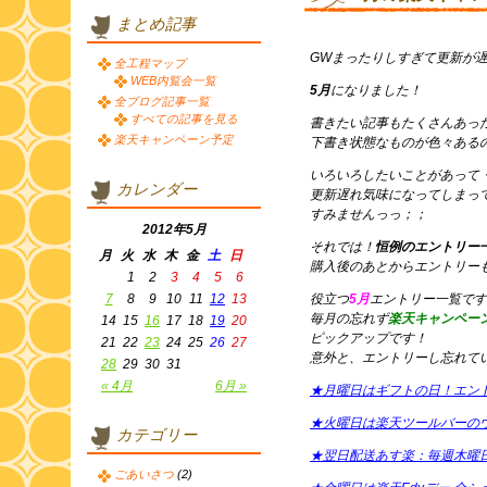
まとめ記事
GWまったりしすぎて更新が
全工程マップ
WEB内覧会一覧
5月
になりました！
全ブログ記事一覧
すべての記事を見る
書きたい記事もたくさんあっ
楽天キャンペーン予定
下書き状態なものが色々ある
いろいろしたいことがあって
カレンダー
更新遅れ気味になってしま
すみませんっっ；；
2012年5月
それでは！
恒例のエントリー
月
火
水
木
金
土
日
購入後のあとからエントリー
1
2
3
4
5
6
7
8
9
10
11
12
13
役立つ
5月
エントリー一覧です
毎月の忘れず
楽天キャンペー
14
15
16
17
18
19
20
ピックアップです！
21
22
23
24
25
26
27
意外と、エントリーし忘れて
28
29
30
31
« 4月
6月 »
★月曜日はギフトの日！エン
★火曜日は楽天ツールバーの
カテゴリー
★翌日配送あす楽：毎週木曜
ごあいさつ
(2)