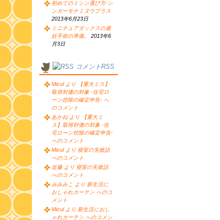
初めてのミシン選び方-シ
ンガーモナミヌウプラス
2013年6月23日
ミニチュアダックスの避
妊手術の準備。
2013年6
月3日
コメントRSS
Micul より 【重大ミス】
取得対価の対象 -住宅ロ
ーン控除の確定申告- へ
のコメント
あかね より 【重大ミ
ス】取得対価の対象 -住
宅ローン控除の確定申告-
へのコメント
Micul より 寝室の失敗話
へのコメント
近藤 より 寝室の失敗話
へのコメント
みみみこ より 新生活に
おしゃれカーテン へのコ
メント
Micul より 新生活におし
ゃれカーテン へのコメン