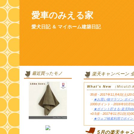
愛車のみえる家
愛犬日記 ＆ マイホーム建築日記
最近買ったモノ
楽天キャンペーン 
What's New
（Micul
35倍 - 2017年11月4日(土)20:
・
★お買い物マラソン ポイン
1000ポイント - 2016年1
・
★ポイント貯まる-楽天Reb
+0.5倍 - 2017年11月1日(日)0
・
★ウェブ検索利用でポイント
5月の楽天キャ