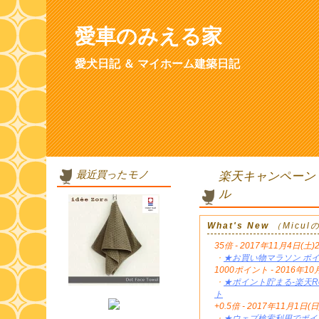
愛車のみえる家
愛犬日記 ＆ マイホーム建築日記
最近買ったモノ
楽天キャンペーン
ル
What's New
（Micu
35倍 - 2017年11月4日(土)
・
★お買い物マラソン ポイ
1000ポイント - 2016年
・
★ポイント貯まる-楽天Re
ト
+0.5倍 - 2017年11月1日(日
・
★ウェブ検索利用でポイン