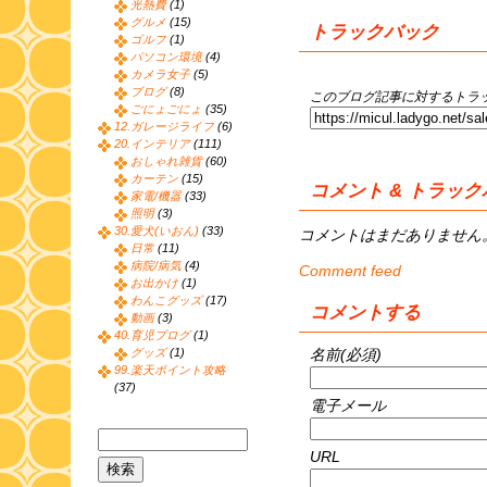
光熱費
(1)
グルメ
(15)
トラックバック
ゴルフ
(1)
パソコン環境
(4)
カメラ女子
(5)
ブログ
(8)
このブログ記事に対するトラッ
ごにょごにょ
(35)
12.ガレージライフ
(6)
20.インテリア
(111)
おしゃれ雑貨
(60)
カーテン
(15)
コメント & トラッ
家電/機器
(33)
照明
(3)
30.愛犬(いおん)
(33)
コメントはまだありません
日常
(11)
病院/病気
(4)
Comment feed
お出かけ
(1)
わんこグッズ
(17)
コメントする
動画
(3)
40.育児ブログ
(1)
名前(必須)
グッズ
(1)
99.楽天ポイント攻略
(37)
電子メール
URL