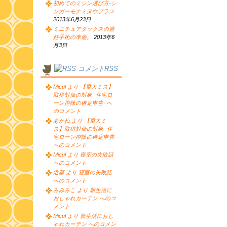
初めてのミシン選び方-シ
ンガーモナミヌウプラス
2013年6月23日
ミニチュアダックスの避
妊手術の準備。
2013年6
月3日
コメントRSS
Micul より 【重大ミス】
取得対価の対象 -住宅ロ
ーン控除の確定申告- へ
のコメント
あかね より 【重大ミ
ス】取得対価の対象 -住
宅ローン控除の確定申告-
へのコメント
Micul より 寝室の失敗話
へのコメント
近藤 より 寝室の失敗話
へのコメント
みみみこ より 新生活に
おしゃれカーテン へのコ
メント
Micul より 新生活におし
ゃれカーテン へのコメン