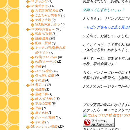
何度も質問して、説明しても
01.きっかけ
(1)
02.契約まで
(14)
空間ってむずかしいぃぃ！
お宅訪問/展示場
(7)
こだわりと間取り
(2)
とりあえず、リビングの広さ
土地と申込
(2)
HM選び/あいみつ
(4)
・リビングをもっと広く見せ
03.契約/打合せ～
(69)
間取り/外観
(6)
の方向で、お話していました
設備/建具
(20)
配線・照明
(5)
さくさくっと、手で書かれる
キッチン/洗面所/お風
立体的で非常にわかりやすく
呂/トイレ
(9)
内装(クロス/床)
(8)
そして、一旦、提案案を持ち
内装(カーテン)
(2)
今晩、家族会議です！
外構
(6)
ローン/税金
(10)
もう、インナーガレージにす
引っ越し見積
(4)
予算やほかの要望的にも無理
その他
(4)
04.着工～
(47)
どんどんガレージライフから
地鎮祭
(1)
基礎工事
(4)
棟上げ/上棟式
(5)
本日の現場
(9)
ブログ更新の励みになります
外構
(7)
よかったら、ポチッとクリッ
施主支給
(1)
クレーム/指摘
(17)
その他
(7)
05.マンション売却
(22)
ありがとうございます♪