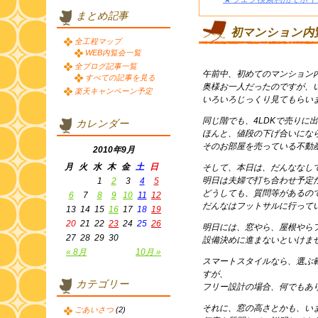
まとめ記事
初マンション内
全工程マップ
WEB内覧会一覧
全ブログ記事一覧
午前中、初めてのマンション
すべての記事を見る
奥様お一人だったのですが、
楽天キャンペーン予定
いろいろじっくり見てもらい
同じ階でも、4LDKで売りに
カレンダー
ほんと、値段の下げ合いにな
そのお部屋を売っている不動
2010年9月
月
火
水
木
金
土
日
そして、本日は、だんななし
明日は夫婦で打ち合わせ予定
1
2
3
4
5
どうしても、質問等があるの
6
7
8
9
10
11
12
だんなはフットサルに行って
13
14
15
16
17
18
19
20
21
22
23
24
25
26
明日には、窓やら、屋根やら
27
28
29
30
設備決めに進まないといけま
« 8月
10月 »
スマートスタイルなら、選ぶ
すが、
カテゴリー
フリー設計の場合、何でもあ
それに、窓の高さとかも、い
ごあいさつ
(2)