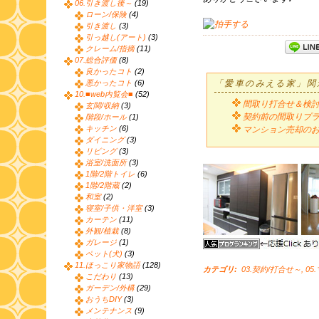
06.引き渡し後～
(19)
ローン/保険
(4)
引き渡し
(3)
引っ越し(アート)
(3)
クレーム/指摘
(11)
07.総合評価
(8)
良かったコト
(2)
悪かったコト
(6)
「愛車のみえる家」関
10.■web内覧会■
(52)
間取り打合せ＆検
玄関/収納
(3)
契約前の間取りプ
階段/ホール
(1)
キッチン
(6)
マンション売却の
ダイニング
(3)
リビング
(3)
浴室/洗面所
(3)
1階/2階トイレ
(6)
1階/2階蔵
(2)
和室
(2)
寝室/子供・洋室
(3)
カーテン
(11)
外観/植栽
(8)
ガレージ
(1)
ペット(犬)
(3)
11.ほっこり家物語
(128)
カテゴリ
:
03.契約/打合せ～
,
05
こだわり
(13)
ガーデン/外構
(29)
おうちDIY
(3)
メンテナンス
(9)