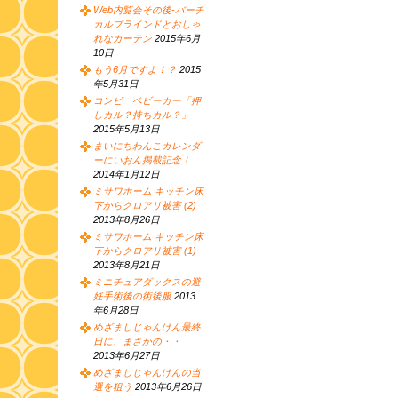
Web内覧会その後-バーチ
カルブラインドとおしゃ
れなカーテン
2015年6月
10日
もう6月ですよ！？
2015
年5月31日
コンビ ベビーカー「押
しカル？持ちカル？」
2015年5月13日
まいにちわんこカレンダ
ーにいおん掲載記念！
2014年1月12日
ミサワホーム キッチン床
下からクロアリ被害 (2)
2013年8月26日
ミサワホーム キッチン床
下からクロアリ被害 (1)
2013年8月21日
ミニチュアダックスの避
妊手術後の術後服
2013
年6月28日
めざましじゃんけん最終
日に、まさかの・・
2013年6月27日
めざましじゃんけんの当
選を狙う
2013年6月26日