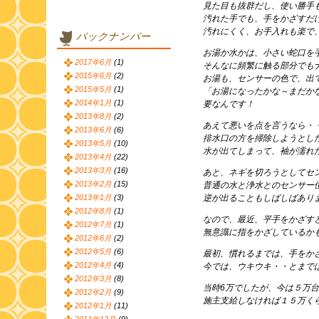
見た目も抜群だし、使い勝手
汚れた手でも、手をかざすだ
汚れにくく、お手入れも楽で
バックナンバー
お湯か水かは、小さい蛇口を
2017年6月
(1)
そんなに頻繁に触る部分でも
2015年6月
(2)
お湯も、センサーの色で、出
2015年5月
(1)
「お湯になったかな～まだか
2014年1月
(1)
要なんです！
2013年8月
(2)
あえて悪いを点を言うなら・
2013年6月
(6)
排水口の方を掃除しようとし
2013年5月
(10)
水が出てしまって、袖が濡れ
2013年4月
(22)
2013年3月
(16)
あと、ネギを切ろうとしてセ
2013年2月
(15)
普通の水と浄水とのセンサー
2013年1月
(3)
逆が出ることもしばしばあり
2012年8月
(1)
なので、最近、平手をかざす
2012年7月
(1)
無意識に指をかざしているか
2012年6月
(2)
2012年5月
(6)
最初、慣れるまでは、手をか
2012年4月
(4)
今では、ウキウキ・・とまで
2012年3月
(8)
当時6万でしたが、今は５万
2012年2月
(9)
施主支給しなければ１５万く
2012年1月
(11)