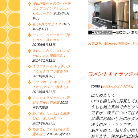
Web内覧会その後-バーチ
カルブラインドとおしゃ
れなカーテン
2015年6月
10日
もう6月ですよ！？
2015
年5月31日
コンビ ベビーカー「押
しカル？持ちカル？」
カテゴリ
:
10.■web内覧会■
,
キ
2015年5月13日
まいにちわんこカレンダ
ーにいおん掲載記念！
2014年1月12日
ミサワホーム キッチン床
下からクロアリ被害 (2)
コメント & トラック
2013年8月26日
ミサワホーム キッチン床
como (
2011-12-23 02:43
)
下からクロアリ被害 (1)
2013年8月21日
はじめまして
ミニチュアダックスの避
いつも楽しみに拝見して
妊手術後の術後服
2013
うちも施主支給でナビッ
年6月28日
ですが、設置については
めざましじゃんけん最終
普通にお願いしたのがダ
日に、まさかの・・
2013年6月27日
違うのか・・？？です。
めざましじゃんけんの当
あきらめて、知り合いの
選を狙う
2013年6月26日
おります。何かあればお