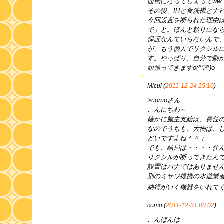
面倒になってしまってww
その後、IHと食洗機とナ
今回設置を断られた理由
で」と。ほんと頼りにならない
保証なんていらないんで
が、もう個人でリクシル
す。やっぱり、自分で動
頑張ってきますo(^▽^)o
Micul (
2011-12-24 15:10
)
>comoさん
こんにちわ～
確かに施主支給は、責任
なのでうちも、大物は、
どいですよね＾＾；
でも、結局は・・・・住
リクシルが断ってきたん
設置はパナではありませ
別のミサワ提携の水道業
納得がいく機器をいれて
como (
2011-12-31 00:02
)
こんばんは