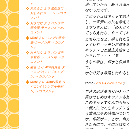
ト
選べていたら、断られる
みみみこ より 新生活に
なかったです。
おしゃれカーテン へのコ
ナビッシュはネットで購
メント
し、一番安い方法を考え
おきはな より パンダ中
ミサワさんに、「めんど
華食器-ラーメン丼 への
てもらえたら、やってく
コメント
Micul より パンダ中華食
どちらにせよ、断られた
器-ラーメン丼 へのコメ
トイレやキッチン自体を
ント
キッチンごと施主支給す
おきはな より パンダ中
たりして・・・（笑
華食器-ラーメン丼 への
うちの家は、何かと各担
コメント
で、
匿名 より Web内覧会-ダ
イニング(シンプルモダ
かなり好き放題したかも
ン) へのコメント
Micul より Web内覧会-ダ
como (
2011-12-24 03:28
)
イニング(シンプルモダ
早速のお返事ありがとう
ン) へのコメント
実ははじめはキッチンも
このネットでなんでも揃
「個人にそんなキッチン
う業者はその時傷がつい
か、保証が…」とか、自
きたもので、その話はな