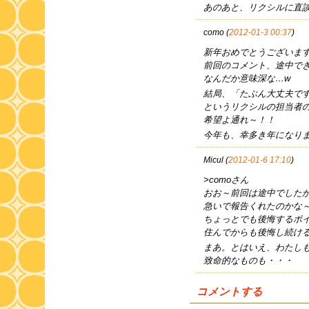
あのあと、リクシルに直
como (
2012-01-3 00:37
)
新年おめでとうございま
前回のコメント、途中できれ
なんだか意味深な…w
結局、「たぶん大丈夫で
というリクシルの担当者
希望よ通れ～！！
今年も、幸多き年になり
Micul (
2012-01-6 17:10
)
>comoさん
おお～前回は途中でした
急いで報告くれたのかな
ちょっとでも後悔するポ
住んでからも後悔し続け
まあ。とはいえ、わたし
致命的なものも・・・
コメントする