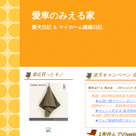
愛車のみえる家
愛犬日記 ＆ マイホーム建築日記
最近買ったモノ
楽天キャンペーン 
What's New
（Micul
35倍 - 2017年11月4日(土)20:
・
★お買い物マラソン ポイン
1000ポイント - 2016年1
・
★ポイント貯まる-楽天Reb
+0.5倍 - 2017年11月1日(日)0
・
★ウェブ検索利用でポイント
1年住んでのwe