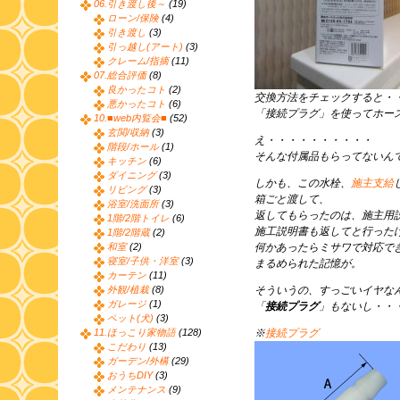
06.引き渡し後～
(19)
ローン/保険
(4)
引き渡し
(3)
引っ越し(アート)
(3)
クレーム/指摘
(11)
07.総合評価
(8)
良かったコト
(2)
交換方法をチェックすると・
悪かったコト
(6)
「接続プラグ」を使ってホー
10.■web内覧会■
(52)
玄関/収納
(3)
え・・・・・・・・・・
階段/ホール
(1)
そんな付属品もらってないん
キッチン
(6)
ダイニング
(3)
しかも、この水栓、
施主支給
リビング
(3)
箱ごと渡して、
浴室/洗面所
(3)
返してもらったのは、施主用
1階/2階トイレ
(6)
施工説明書も返してと行った
1階/2階蔵
(2)
和室
(2)
何かあったらミサワで対応で
寝室/子供・洋室
(3)
まるめられた記憶が。
カーテン
(11)
外観/植栽
(8)
そういうの、すっごいイヤな
ガレージ
(1)
「
接続プラグ
」もないし・・
ペット(犬)
(3)
11.ほっこり家物語
(128)
※
接続プラグ
こだわり
(13)
ガーデン/外構
(29)
おうちDIY
(3)
メンテナンス
(9)