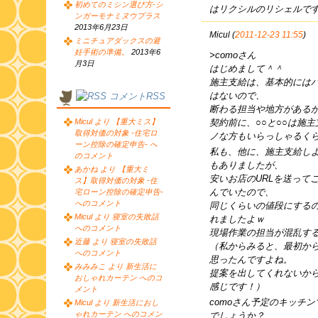
初めてのミシン選び方-シ
はリクシルのリシェルで
ンガーモナミヌウプラス
2013年6月23日
Micul (
2011-12-23 11:55
)
ミニチュアダックスの避
妊手術の準備。
2013年6
>comoさん
月3日
はじめまして＾＾
施主支給は、基本的には
はないので、
コメントRSS
断わる担当や地方がある
契約前に、○○と○○は施
Micul より 【重大ミス】
取得対価の対象 -住宅ロ
ノな方もいらっしゃるく
ーン控除の確定申告- へ
私も、他に、施主支給し
のコメント
もありましたが、
あかね より 【重大ミ
安いお店のURLを送って
ス】取得対価の対象 -住
んでいたので、
宅ローン控除の確定申告-
へのコメント
同じくらいの値段にする
Micul より 寝室の失敗話
れましたよｗ
へのコメント
現場作業の担当が混乱す
近藤 より 寝室の失敗話
（私からみると、最初か
へのコメント
思ったんですよね。
みみみこ より 新生活に
提案を出してくれないか
おしゃれカーテン へのコ
感じです！）
メント
comoさん予定のキッチ
Micul より 新生活におし
ゃれカーテン へのコメン
でしょうか？