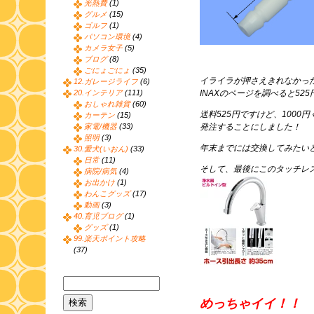
光熱費
(1)
グルメ
(15)
ゴルフ
(1)
パソコン環境
(4)
カメラ女子
(5)
ブログ
(8)
ごにょごにょ
(35)
イライラが押さえきれなかっ
12.ガレージライフ
(6)
20.インテリア
(111)
INAXのページを調べると52
おしゃれ雑貨
(60)
送料525円ですけど、100
カーテン
(15)
家電/機器
(33)
発注することにしました！
照明
(3)
年末までには交換してみたい
30.愛犬(いおん)
(33)
日常
(11)
そして、最後にこのタッチレ
病院/病気
(4)
お出かけ
(1)
わんこグッズ
(17)
動画
(3)
40.育児ブログ
(1)
グッズ
(1)
99.楽天ポイント攻略
(37)
めっちゃイイ！！