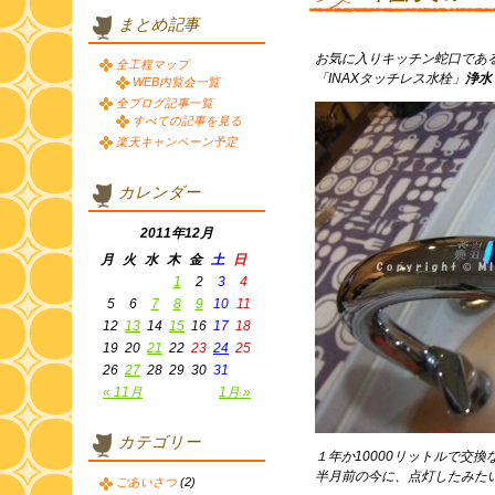
まとめ記事
お気に入りキッチン蛇口であ
全工程マップ
「INAXタッチレス水栓」
浄水
WEB内覧会一覧
全ブログ記事一覧
すべての記事を見る
楽天キャンペーン予定
カレンダー
2011年12月
月
火
水
木
金
土
日
1
2
3
4
5
6
7
8
9
10
11
12
13
14
15
16
17
18
19
20
21
22
23
24
25
26
27
28
29
30
31
« 11月
1月 »
カテゴリー
１年か10000リットルで交換
半月前の今に、点灯したみた
ごあいさつ
(2)