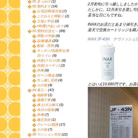
01.きっかけ
(1)
2月初旬に引っ越ししました
02.契約まで
(14)
たしかに。12月末引き渡し可
お宅訪問/展示場
(7)
妥当な日にちですね。
こだわりと間取り
(2)
土地と申込
(2)
INAXのお店だとあまり値引
HM選び/あいみつ
(4)
楽天で交換カートリッジを購
03.契約/打合せ～
(69)
間取り/外観
(6)
INAX JF-43N ナヴィ
設備/建具
(20)
配線・照明
(5)
キッチン/洗面所/お風
呂/トイレ
(9)
内装(クロス/床)
(8)
内装(カーテン)
(2)
外構
(6)
ローン/税金
(10)
引っ越し見積
(4)
とはいえ10,680円です。お
その他
(4)
04.着工～
(47)
地鎮祭
(1)
基礎工事
(4)
棟上げ/上棟式
(5)
本日の現場
(9)
外構
(7)
施主支給
(1)
クレーム/指摘
(17)
その他
(7)
05.マンション売却
(22)