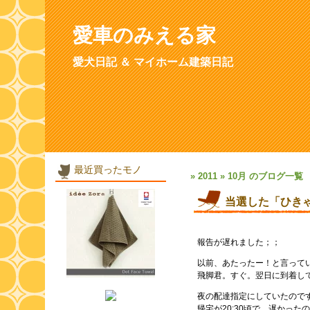
愛車のみえる家
愛犬日記 ＆ マイホーム建築日記
最近買ったモノ
» 2011 » 10月 のブログ一覧
当選した「ひき
報告が遅れました；；
以前、あたったー！と言って
飛脚君。すぐ。翌日に到着し
夜の配達指定にしていたので
帰宅が20:30頃で、遅かった