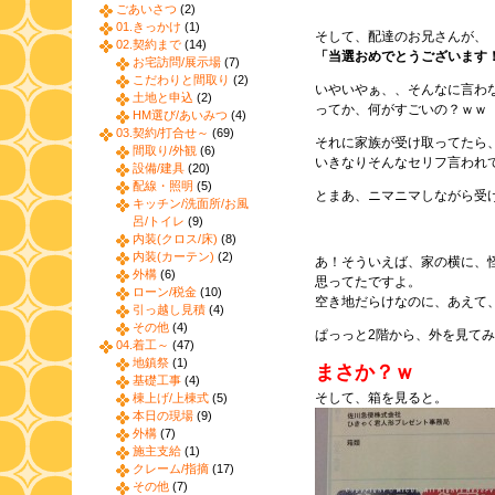
ごあいさつ
(2)
01.きっかけ
(1)
そして、配達のお兄さんが、
02.契約まで
(14)
「当選おめでとうございます
お宅訪問/展示場
(7)
こだわりと間取り
(2)
いやいやぁ、、そんなに言わ
土地と申込
(2)
ってか、何がすごいの？ｗｗ
HM選び/あいみつ
(4)
03.契約/打合せ～
(69)
それに家族が受け取ってたら
間取り/外観
(6)
いきなりそんなセリフ言われ
設備/建具
(20)
配線・照明
(5)
とまあ、ニマニマしながら受
キッチン/洗面所/お風
呂/トイレ
(9)
内装(クロス/床)
(8)
内装(カーテン)
(2)
あ！そういえば、家の横に、
外構
(6)
思ってたですよ。
ローン/税金
(10)
空き地だらけなのに、あえて
引っ越し見積
(4)
その他
(4)
ぱっっと2階から、外を見て
04.着工～
(47)
地鎮祭
(1)
まさか？ｗ
基礎工事
(4)
そして、箱を見ると。
棟上げ/上棟式
(5)
本日の現場
(9)
外構
(7)
施主支給
(1)
クレーム/指摘
(17)
その他
(7)