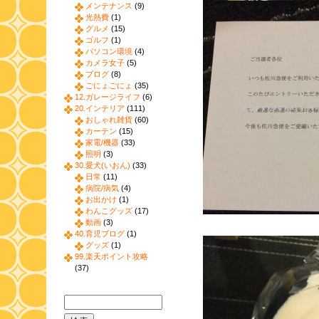
メンテナンス
(9)
光熱費
(1)
グルメ
(15)
ゴルフ
(1)
パソコン環境
(4)
カメラ女子
(5)
ブログ
(8)
ごにょごにょ
(35)
12.ガレージライフ
(6)
20.インテリア
(111)
おしゃれ雑貨
(60)
カーテン
(15)
家電/機器
(33)
照明
(3)
30.愛犬(いおん)
(33)
日常
(11)
病院/病気
(4)
お出かけ
(1)
わんこグッズ
(17)
動画
(3)
40.育児ブログ
(1)
グッズ
(1)
99.楽天ポイント攻略
(37)