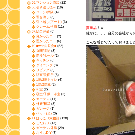
05.マンション売却
(22)
06.引き渡し後～
(19)
ローン/保険
(4)
引き渡し
(3)
引っ越し(アート)
(3)
クレーム/指摘
(11)
貴重品
！ｗ
07.総合評価
(8)
確かに。。。自分の会社から
良かったコト
(2)
悪かったコト
(6)
こんな感じで入っておりまし
10.■web内覧会■
(52)
玄関/収納
(3)
階段/ホール
(1)
キッチン
(6)
ダイニング
(3)
リビング
(3)
浴室/洗面所
(3)
1階/2階トイレ
(6)
1階/2階蔵
(2)
和室
(2)
寝室/子供・洋室
(3)
カーテン
(11)
外観/植栽
(8)
ガレージ
(1)
ペット(犬)
(3)
11.ほっこり家物語
(128)
こだわり
(13)
ガーデン/外構
(29)
おうちDIY
(3)