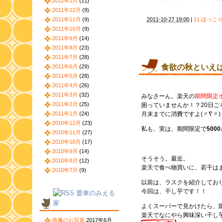
2012年1月
(11)
2011年12月
(9)
2011年11月
(9)
2011-10-27 19:00
|
11.ほっこ
2011年10月
(9)
2011年9月
(14)
2011年8月
(23)
2011年7月
(28)
食欲の秋といえ
2011年6月
(29)
2011年5月
(28)
2011年4月
(26)
2011年3月
(32)
みなさーん。楽天の
期間限定
2011年2月
(25)
困っていませんか！？20日
2011年1月
(24)
月末までに消費ですよ(〃∇〃)
2010年12月
(23)
私も、実は、期間限定で
5000
2010年11月
(27)
2010年10月
(17)
2010年9月
(14)
そうそう。最近。
2010年8月
(12)
楽天で食べ物買いに、若干は
2010年7月
(9)
以前は、ラスクを紹介してお
今回は、干し芋です！！
愛車のみえる
家
よくスーパーで見かけたら、
楽天でなにやら興味深い干し
画像のお写真
2017年6月