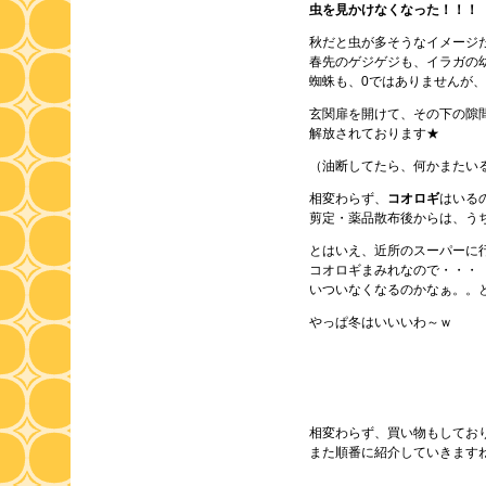
虫を見かけなくなった！！！
秋だと虫が多そうなイメージ
春先のゲジゲジも、イラガの
蜘蛛も、0ではありませんが
玄関扉を開けて、その下の隙
解放されております★
（油断してたら、何かまたい
相変わらず、
コオロギ
はいる
剪定・薬品散布後からは、う
とはいえ、近所のスーパーに
コオロギまみれなので・・・
いついなくなるのかなぁ。。
やっぱ冬はいいいわ～ｗ
相変わらず、買い物もしてお
また順番に紹介していきます