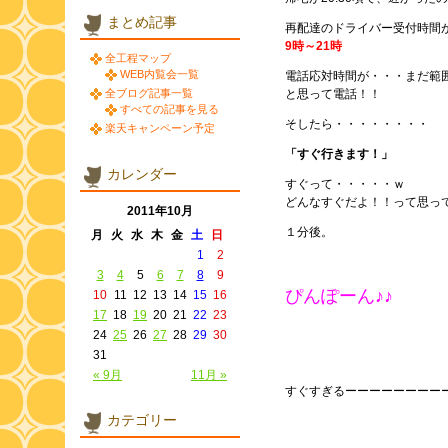
まとめ記事
再配達のドライバー受付時間
9時～21時
全工程マップ
WEB内覧会一覧
電話応対時間が・・・まだ範
全ブログ記事一覧
と思って電話！！
すべての記事を見る
そしたら・・・・・・・・
楽天キャンペーン予定
「すぐ行きます！」
カレンダー
すぐって・・・・・ｗ
どんなすぐだよ！！って思っ
2011年10月
１分後。
月
火
水
木
金
土
日
1
2
3
4
5
6
7
8
9
ぴんぽーん♪♪
10
11
12
13
14
15
16
17
18
19
20
21
22
23
24
25
26
27
28
29
30
31
« 9月
11月 »
すぐすぎるーーーーーーーー
カテゴリー