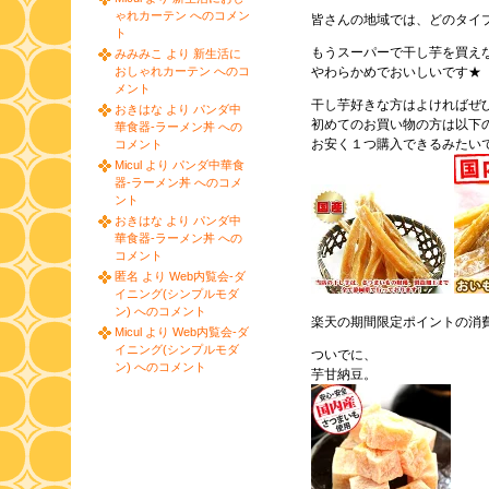
ゃれカーテン へのコメン
皆さんの地域では、どのタイ
ト
もうスーパーで干し芋を買え
みみみこ より 新生活に
おしゃれカーテン へのコ
やわらかめでおいしいです★
メント
干し芋好きな方はよければぜ
おきはな より パンダ中
初めてのお買い物の方は以下
華食器-ラーメン丼 への
お安く１つ購入できるみたい
コメント
Micul より パンダ中華食
器-ラーメン丼 へのコメ
ント
おきはな より パンダ中
華食器-ラーメン丼 への
コメント
匿名 より Web内覧会-ダ
イニング(シンプルモダ
ン) へのコメント
楽天の期間限定ポイントの消
Micul より Web内覧会-ダ
イニング(シンプルモダ
ついでに、
ン) へのコメント
芋甘納豆。