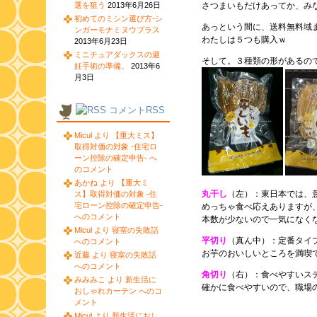
選を狙う
2013年6月26日
さつまいもだけあってか、み
初めてのミシン選び方-シ
あっという間に、送料無料域
ンガーモナミヌウプラス
わたしは５つも購入ｗ
2013年6月23日
ミニチュアダックスの避
そして。３種類の形があるので
妊手術の準備。
2013年6
月3日
コメントRSS
Micul より 【重大ミス】
取得対価の対象 -住宅ロ
ーン控除の確定申告- へ
のコメント
あかね より 【重大ミ
丸干し
（左）：東日本では、
ス】取得対価の対象 -住
宅ローン控除の確定申告-
めっちゃ食べ応えありますが
へのコメント
本数が少ないので一気になく
Micul より 寝室の失敗話
平切り
（真ん中）：定番タイ
へのコメント
お芋のおいしいところを満喫
近藤 より 寝室の失敗話
へのコメント
角切り
（右）：食べやすいス
みみみこ より 新生活に
確かに食べやすいので、職場
おしゃれカーテン へのコ
メント
Micul より 新生活におし