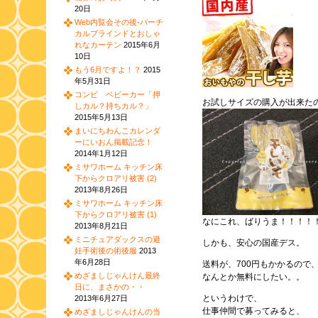
20日
Web内覧会その後-バーチ
カルブラインドとおしゃ
れなカーテン
2015年6月
10日
もう6月ですよ！？
2015
年5月31日
コンビ ベビーカー「押
お試しサイズの購入が出来た
しカル？持ちカル？」
2015年5月13日
まいにちわんこカレンダ
ーにいおん掲載記念！
2014年1月12日
ミサワホーム キッチン床
下からクロアリ被害 (2)
2013年8月26日
ミサワホーム キッチン床
下からクロアリ被害 (1)
なにこれ、ばりうま！！！！
2013年8月21日
ミニチュアダックスの避
しかも、安心の国産デス。
妊手術後の術後服
2013
年6月28日
送料が、700円もかかるので
めざましじゃんけん最終
なんとか無料にしたい。。
日に、まさかの・・
というわけで、
2013年6月27日
仕事仲間で募ってみると、
めざましじゃんけんの当