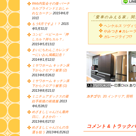
Web内覧会その後-バーチ
カルブラインドとおしゃ
れなカーテン
2015年6月
「愛車のみえる家」関
10日
もう6月ですよ！？
2015
ヘンケルス ツヴィ
年5月31日
やみつき★カレー
コンビ ベビーカー「押
ガレージライフ!?
しカル？持ちカル？」
2015年5月13日
まいにちわんこカレンダ
ーにいおん掲載記念！
2014年1月12日
ミサワホーム キッチン床
下からクロアリ被害 (2)
2013年8月26日
ミサワホーム キッチン床
下からクロアリ被害 (1)
2013年8月21日
ミニチュアダックスの避
カテゴリ
:
20.インテリア
,
照明
妊手術後の術後服
2013
年6月28日
めざましじゃんけん最終
日に、まさかの・・
2013年6月27日
コメント & トラック
めざましじゃんけんの当
選を狙う
2013年6月26日