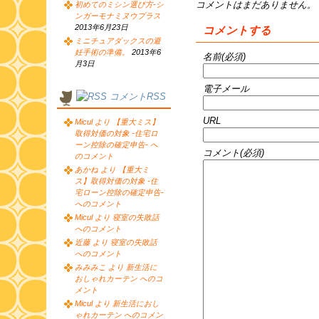
コメントはまだありません。
初めてのミシン選び方-シ
ンガーモナミヌウプラス
2013年6月23日
コメントする
ミニチュアダックスの避
妊手術の準備。
2013年6
名前(必須)
月3日
電子メール
コメントRSS
URL
Micul より 【重大ミス】
取得対価の対象 -住宅ロ
ーン控除の確定申告- へ
コメント(必須)
のコメント
あかね より 【重大ミ
ス】取得対価の対象 -住
宅ローン控除の確定申告-
へのコメント
Micul より 寝室の失敗話
へのコメント
近藤 より 寝室の失敗話
へのコメント
みみみこ より 新生活に
おしゃれカーテン へのコ
メント
Micul より 新生活におし
ゃれカーテン へのコメン