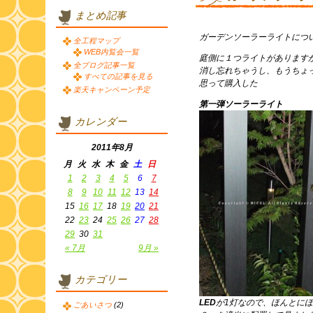
まとめ記事
ガーデンソーラーライトにつ
全工程マップ
WEB内覧会一覧
庭側に１つライトがあります
全ブログ記事一覧
消し忘れちゃうし、もうちょ
すべての記事を見る
思って購入した
楽天キャンペーン予定
第一弾ソーラーライト
カレンダー
2011年8月
月
火
水
木
金
土
日
1
2
3
4
5
6
7
8
9
10
11
12
13
14
15
16
17
18
19
20
21
22
23
24
25
26
27
28
29
30
31
« 7月
9月 »
カテゴリー
LED
が1灯なので、ほんとに
ごあいさつ
(2)