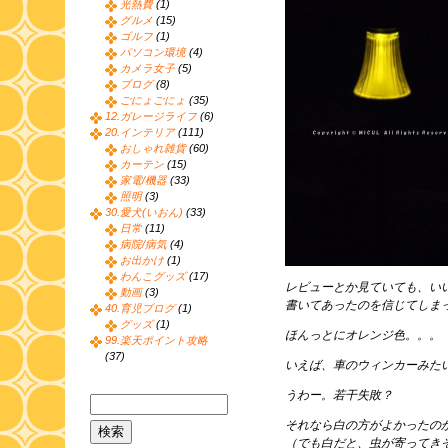
光熱費
(1)
グルメ
(15)
ゴルフ
(1)
パソコン環境
(4)
カメラ女子
(5)
ブログ
(8)
ごにょごにょ
(35)
12.ガレージライフ
(6)
20.インテリア
(111)
おしゃれ雑貨
(60)
カーテン
(15)
家電/機器
(33)
照明
(3)
30.愛犬(いおん)
(33)
日常
(11)
病院/病気
(4)
お出かけ
(1)
わんこグッズ
(17)
レビューとか見ていても、い
動画
(3)
書いてあったのを信じてしま
40.育児ブログ
(1)
グッズ
(1)
ほんっとにオレンジ色。。。
99.楽天ポイント攻略
(37)
いえば、車のウィンカーみた
うわー。若干失敗？
それなら白の方がよかったの
（でも白だと、虫が寄ってき