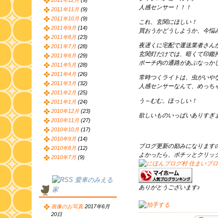
2011年12月
(9)
人感センサー！！！
2011年11月
(9)
2011年10月
(9)
これ、玄関にほしい！
2011年9月
(14)
買おうかどうしようか、今悩
2011年8月
(23)
夜遅くに宅配で運送業者さん
2011年7月
(28)
玄関灯だけでは、暗くて印鑑
2011年6月
(29)
ポーチ内の通路があぶなっか
2011年5月
(28)
2011年4月
(26)
常時つくライトは、虫がいや
2011年3月
(32)
人感センサーなんて、めっち
2011年2月
(25)
う～むむ。ほっしい！
2011年1月
(24)
2010年12月
(23)
欲しいものいっぱいありすぎ
2010年11月
(27)
2010年10月
(17)
2010年9月
(14)
ブログ更新の励みになります
2010年8月
(12)
よかったら、ポチッとクリッ
2010年7月
(9)
愛車のみえる
ありがとうございます♪
家
画像のお写真
2017年6月
20日