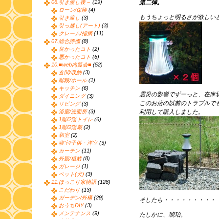
06.引き渡し後～
(19)
第二弾。
ローン/保険
(4)
もうちょっと明るさが欲しい
引き渡し
(3)
引っ越し(アート)
(3)
クレーム/指摘
(11)
07.総合評価
(8)
良かったコト
(2)
悪かったコト
(6)
10.■web内覧会■
(52)
玄関/収納
(3)
階段/ホール
(1)
キッチン
(6)
震災の影響でずーっと、在庫
ダイニング
(3)
このお店の以前のトラブルでも
リビング
(3)
浴室/洗面所
(3)
利用して購入しました。
1階/2階トイレ
(6)
1階/2階蔵
(2)
和室
(2)
寝室/子供・洋室
(3)
カーテン
(11)
外観/植栽
(8)
ガレージ
(1)
ペット(犬)
(3)
11.ほっこり家物語
(128)
こだわり
(13)
ガーデン/外構
(29)
そしたら・・・・・・・・・
おうちDIY
(3)
メンテナンス
(9)
たしかに、琥珀。