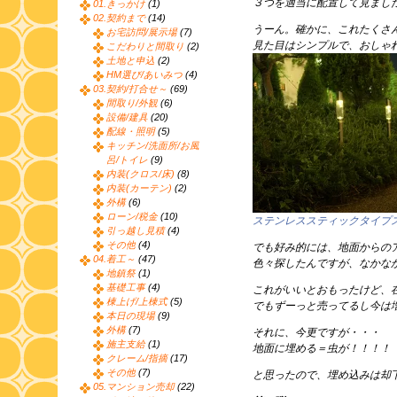
３つを適当に配置して見まし
01.きっかけ
(1)
02.契約まで
(14)
うーん。確かに、これたくさ
お宅訪問/展示場
(7)
見た目はシンプルで、おしゃ
こだわりと間取り
(2)
土地と申込
(2)
HM選び/あいみつ
(4)
03.契約/打合せ～
(69)
間取り/外観
(6)
設備/建具
(20)
配線・照明
(5)
キッチン/洗面所/お風
呂/トイレ
(9)
内装(クロス/床)
(8)
内装(カーテン)
(2)
外構
(6)
ローン/税金
(10)
ステンレススティックタイプ
引っ越し見積
(4)
その他
(4)
でも好み的には、地面からの
04.着工～
(47)
色々探したんですが、なかな
地鎮祭
(1)
基礎工事
(4)
これがいいとおもったけど、
棟上げ/上棟式
(5)
でもずーっと売ってるし今は
本日の現場
(9)
外構
(7)
それに、今更ですが・・・
施主支給
(1)
地面に埋める＝虫が！！！！
クレーム/指摘
(17)
その他
(7)
と思ったので、埋め込みは却
05.マンション売却
(22)