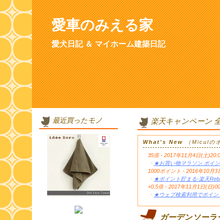
愛車のみえる家
愛犬日記 ＆ マイホーム建築日記
最近買ったモノ
楽天キャンペーン 
What's New
（Micul
35倍 - 2017年11月4日(土)20:
・
★お買い物マラソン ポイン
1000ポイント - 2016年1
・
★ポイント貯まる-楽天Reb
+0.5倍 - 2017年11月1日(日)0
・
★ウェブ検索利用でポイント
ガーデンソーラー