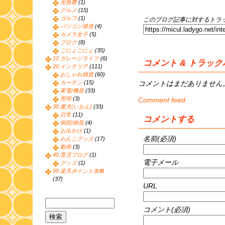
光熱費
(1)
グルメ
(15)
ゴルフ
(1)
このブログ記事に対するトラッ
パソコン環境
(4)
カメラ女子
(5)
ブログ
(8)
ごにょごにょ
(35)
12.ガレージライフ
(6)
コメント & トラッ
20.インテリア
(111)
おしゃれ雑貨
(60)
コメントはまだありません
カーテン
(15)
家電/機器
(33)
照明
(3)
Comment feed
30.愛犬(いおん)
(33)
日常
(11)
コメントする
病院/病気
(4)
お出かけ
(1)
名前(必須)
わんこグッズ
(17)
動画
(3)
40.育児ブログ
(1)
電子メール
グッズ
(1)
99.楽天ポイント攻略
(37)
URL
コメント(必須)