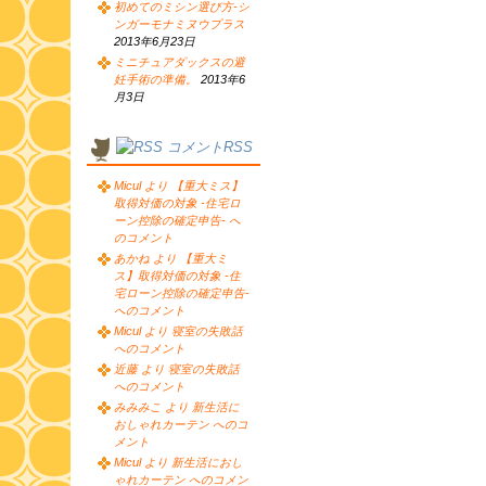
初めてのミシン選び方-シ
ンガーモナミヌウプラス
2013年6月23日
ミニチュアダックスの避
妊手術の準備。
2013年6
月3日
コメントRSS
Micul より 【重大ミス】
取得対価の対象 -住宅ロ
ーン控除の確定申告- へ
のコメント
あかね より 【重大ミ
ス】取得対価の対象 -住
宅ローン控除の確定申告-
へのコメント
Micul より 寝室の失敗話
へのコメント
近藤 より 寝室の失敗話
へのコメント
みみみこ より 新生活に
おしゃれカーテン へのコ
メント
Micul より 新生活におし
ゃれカーテン へのコメン