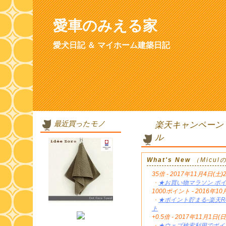
愛車のみえる家
愛犬日記 ＆ マイホーム建築日記
最近買ったモノ
楽天キャンペーン
ル
What's New
（Micu
35倍 - 2017年11月4日(土)
・
★お買い物マラソン ポイ
1000ポイント - 2016年
・
★ポイント貯まる-楽天Re
ト
+0.5倍 - 2017年11月1日(日
・
★ウェブ検索利用でポイン