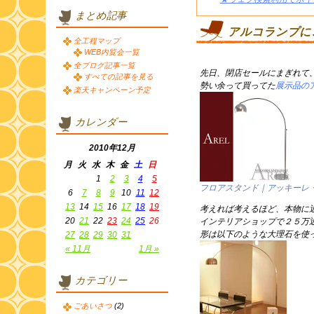
まとめ記事
アルコランプに
全工程マップ
WEB内覧会一覧
全ブログ記事一覧
先日、閉店セールにまぎれて
すべての記事を見る
勢い余って買ってた
展示品の
楽天キャンペーン予定
カレンダー
2010年12月
月
火
水
木
金
土
日
1
2
3
4
5
フロアスタンド｜アッキーレ
6
7
8
9
10
11
12
13
14
15
16
17
18
19
考えれば考えるほど、本物に
20
21
22
23
24
25
26
インテリアショップで２５万
形は以下のような大理石を使
27
28
29
30
31
« 11月
1月 »
カテゴリー
ごあいさつ
(2)