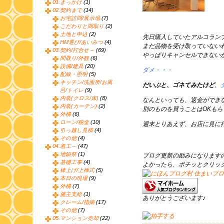
01.きっかけ
(1)
02.契約まで
(14)
お宅訪問/展示場
(7)
こだわりと間取り
(2)
土地と申込
(2)
先日購入していたアルコラン
HM選び/あいみつ
(4)
まだ品物を受け取っていない
03.契約/打合せ～
(69)
やっぱりキャンセルできない
間取り/外観
(6)
設備/建具
(20)
ダメ・・・
配線・照明
(5)
キッチン/洗面所/お風
だいぶと、ゴネてみたけど
、
呂/トイレ
(9)
内装(クロス/床)
(8)
なんといっても、返金ができ
内装(カーテン)
(2)
別のものを買うことはOKもら
外構
(6)
ローン/税金
(10)
週末とりあえず、お店に見に
引っ越し見積
(4)
その他
(4)
04.着工～
(47)
地鎮祭
(1)
ブログ更新の励みになります
基礎工事
(4)
よかったら、ポチッとクリッ
棟上げ/上棟式
(5)
本日の現場
(9)
外構
(7)
施主支給
(1)
ありがとうございます♪
クレーム/指摘
(17)
その他
(7)
05.マンション売却
(22)