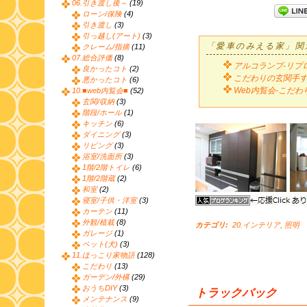
06.引き渡し後～
(19)
ローン/保険
(4)
引き渡し
(3)
引っ越し(アート)
(3)
「愛車のみえる家」関
クレーム/指摘
(11)
07.総合評価
(8)
アルコランプ-リプ
良かったコト
(2)
こだわりの玄関手
悪かったコト
(6)
Web内覧会-こだ
10.■web内覧会■
(52)
玄関/収納
(3)
階段/ホール
(1)
キッチン
(6)
ダイニング
(3)
リビング
(3)
浴室/洗面所
(3)
1階/2階トイレ
(6)
1階/2階蔵
(2)
和室
(2)
寝室/子供・洋室
(3)
カーテン
(11)
外観/植栽
(8)
カテゴリ
:
20.インテリア
,
照明
ガレージ
(1)
ペット(犬)
(3)
11.ほっこり家物語
(128)
こだわり
(13)
ガーデン/外構
(29)
おうちDIY
(3)
トラックバック
メンテナンス
(9)