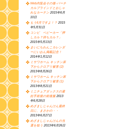
Web内覧会その後-バーチ
カルブラインドとおしゃ
れなカーテン
2015年6月
10日
もう6月ですよ！？
2015
年5月31日
コンビ ベビーカー「押
しカル？持ちカル？」
2015年5月13日
まいにちわんこカレンダ
ーにいおん掲載記念！
2014年1月12日
ミサワホーム キッチン床
下からクロアリ被害 (2)
2013年8月26日
ミサワホーム キッチン床
下からクロアリ被害 (1)
2013年8月21日
ミニチュアダックスの避
妊手術後の術後服
2013
年6月28日
めざましじゃんけん最終
日に、まさかの・・
2013年6月27日
めざましじゃんけんの当
選を狙う
2013年6月26日