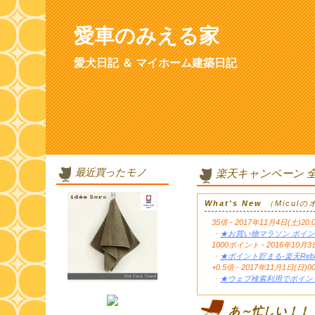
愛車のみえる家
愛犬日記 ＆ マイホーム建築日記
最近買ったモノ
楽天キャンペーン 
What's New
（Micul
35倍 - 2017年11月4日(土)20:
・
★お買い物マラソン ポイン
1000ポイント - 2016年1
・
★ポイント貯まる-楽天Reb
+0.5倍 - 2017年11月1日(日)0
・
★ウェブ検索利用でポイント
あ～忙しい！！