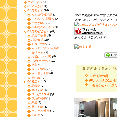
ごあいさつ
(2)
01.きっかけ
(1)
02.契約まで
(14)
お宅訪問/展示場
(7)
ブログ更新の励みになります
こだわりと間取り
(2)
よかったら、ポチッとクリッ
土地と申込
(2)
HM選び/あいみつ
(4)
03.契約/打合せ～
(69)
間取り/外観
(6)
ありがとうございます♪
設備/建具
(20)
配線・照明
(5)
キッチン/洗面所/お風
呂/トイレ
(9)
内装(クロス/床)
(8)
内装(カーテン)
(2)
外構
(6)
「愛車のみえる家」関
ローン/税金
(10)
引っ越し見積
(4)
生命保険の罠
その他
(4)
FPさんとJ:COM検
04.着工～
(47)
一番おいしい「ひ
地鎮祭
(1)
基礎工事
(4)
棟上げ/上棟式
(5)
本日の現場
(9)
外構
(7)
施主支給
(1)
クレーム/指摘
(17)
その他
(7)