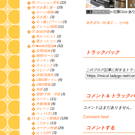
05.マンション売却
(22)
06.引き渡し後～
(19)
ローン/保険
(4)
引き渡し
(3)
引っ越し(アート)
(3)
カテゴリ
:
04.着工～
,
その他
クレーム/指摘
(11)
07.総合評価
(8)
良かったコト
(2)
悪かったコト
(6)
10.■web内覧会■
(52)
玄関/収納
(3)
トラックバック
階段/ホール
(1)
キッチン
(6)
ダイニング
(3)
このブログ記事に対するトラッ
リビング
(3)
浴室/洗面所
(3)
1階/2階トイレ
(6)
1階/2階蔵
(2)
和室
(2)
寝室/子供・洋室
(3)
コメント & トラック
カーテン
(11)
外観/植栽
(8)
コメントはまだありません。
ガレージ
(1)
ペット(犬)
(3)
Comment feed
11.ほっこり家物語
(128)
こだわり
(13)
コメントする
ガーデン/外構
(29)
おうちDIY
(3)