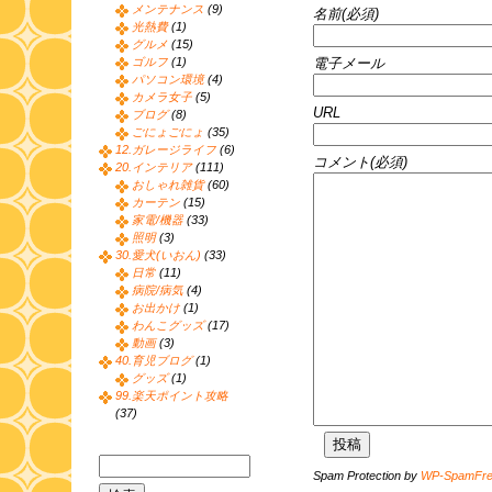
メンテナンス
(9)
名前(必須)
光熱費
(1)
グルメ
(15)
電子メール
ゴルフ
(1)
パソコン環境
(4)
カメラ女子
(5)
URL
ブログ
(8)
ごにょごにょ
(35)
12.ガレージライフ
(6)
コメント(必須)
20.インテリア
(111)
おしゃれ雑貨
(60)
カーテン
(15)
家電/機器
(33)
照明
(3)
30.愛犬(いおん)
(33)
日常
(11)
病院/病気
(4)
お出かけ
(1)
わんこグッズ
(17)
動画
(3)
40.育児ブログ
(1)
グッズ
(1)
99.楽天ポイント攻略
(37)
Spam Protection by
WP-SpamFr