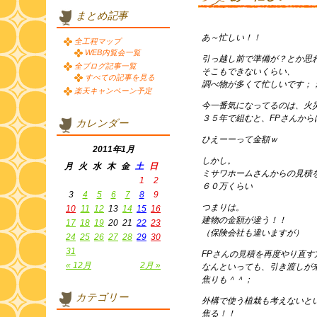
まとめ記事
あ～忙しい！！
全工程マップ
WEB内覧会一覧
引っ越し前で準備が？とか思
全ブログ記事一覧
そこもできないくらい、
すべての記事を見る
調べ物が多くて忙しいです；
楽天キャンペーン予定
今一番気になってるのは、火
３５年で組むと、FPさんか
カレンダー
ひえーーって金額ｗ
2011年1月
しかし。
月
火
水
木
金
土
日
ミサワホームさんからの見積
1
2
６０万くらい
3
4
5
6
7
8
9
つまりは。
10
11
12
13
14
15
16
建物の金額が違う！！
17
18
19
20
21
22
23
（保険会社も違いますが）
24
25
26
27
28
29
30
31
FPさんの見積を再度やり直す
« 12月
2月 »
なんといっても、引き渡しが
焦りも＾＾；
カテゴリー
外構で使う植栽も考えないと
焦る！！