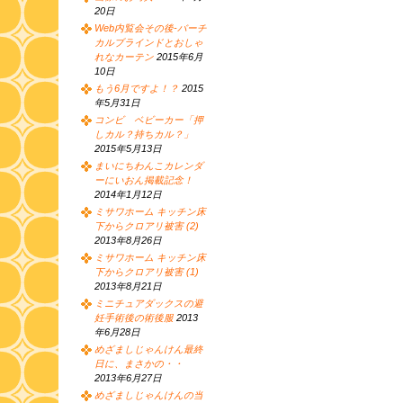
20日
Web内覧会その後-バーチ
カルブラインドとおしゃ
れなカーテン
2015年6月
10日
もう6月ですよ！？
2015
年5月31日
コンビ ベビーカー「押
しカル？持ちカル？」
2015年5月13日
まいにちわんこカレンダ
ーにいおん掲載記念！
2014年1月12日
ミサワホーム キッチン床
下からクロアリ被害 (2)
2013年8月26日
ミサワホーム キッチン床
下からクロアリ被害 (1)
2013年8月21日
ミニチュアダックスの避
妊手術後の術後服
2013
年6月28日
めざましじゃんけん最終
日に、まさかの・・
2013年6月27日
めざましじゃんけんの当