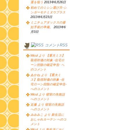
選を狙う
2013年6月26日
初めてのミシン選び方-シ
ンガーモナミヌウプラス
2013年6月23日
ミニチュアダックスの避
妊手術の準備。
2013年6
月3日
コメントRSS
Micul より 【重大ミス】
取得対価の対象 -住宅ロ
ーン控除の確定申告- へ
のコメント
あかね より 【重大ミ
ス】取得対価の対象 -住
宅ローン控除の確定申告-
へのコメント
Micul より 寝室の失敗話
へのコメント
近藤 より 寝室の失敗話
へのコメント
みみみこ より 新生活に
おしゃれカーテン へのコ
メント
Micul より 新生活におし