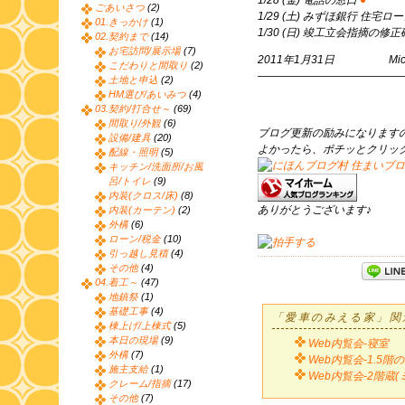
1/28 (金) 電話の窓口
●
ごあいさつ
(2)
1/29 (土) みずほ銀行 住宅ロ
01.きっかけ
(1)
1/30 (日) 竣工立会指摘の修
02.契約まで
(14)
お宅訪問/展示場
(7)
2011年1月31日 Mic
こだわりと間取り
(2)
——————————————
土地と申込
(2)
HM選び/あいみつ
(4)
03.契約/打合せ～
(69)
間取り/外観
(6)
ブログ更新の励みになります
設備/建具
(20)
よかったら、ポチッとクリッ
配線・照明
(5)
キッチン/洗面所/お風
呂/トイレ
(9)
内装(クロス/床)
(8)
ありがとうございます♪
内装(カーテン)
(2)
外構
(6)
ローン/税金
(10)
引っ越し見積
(4)
その他
(4)
04.着工～
(47)
地鎮祭
(1)
基礎工事
(4)
「愛車のみえる家」関
棟上げ/上棟式
(5)
本日の現場
(9)
Web内覧会-寝室
外構
(7)
Web内覧会-1.5階
施主支給
(1)
Web内覧会-2階蔵
クレーム/指摘
(17)
その他
(7)