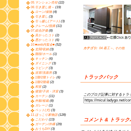
05.マンション売却
(22)
06.引き渡し後～
(19)
ローン/保険
(4)
引き渡し
(3)
引っ越し(アート)
(3)
クレーム/指摘
(11)
07.総合評価
(8)
良かったコト
(2)
悪かったコト
(6)
10.■web内覧会■
(52)
カテゴリ
:
04.着工～
,
その他
玄関/収納
(3)
階段/ホール
(1)
キッチン
(6)
ダイニング
(3)
リビング
(3)
浴室/洗面所
(3)
トラックバック
1階/2階トイレ
(6)
1階/2階蔵
(2)
和室
(2)
寝室/子供・洋室
(3)
このブログ記事に対するトラッ
カーテン
(11)
外観/植栽
(8)
ガレージ
(1)
ペット(犬)
(3)
11.ほっこり家物語
(128)
コメント & トラッ
こだわり
(13)
ガーデン/外構
(29)
おうちDIY
(3)