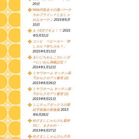
20日
Web内覧会その後-バーチ
カルブラインドとおしゃ
れなカーテン
2015年6月
10日
もう6月ですよ！？
2015
年5月31日
コンビ ベビーカー「押
しカル？持ちカル？」
2015年5月13日
まいにちわんこカレンダ
ーにいおん掲載記念！
2014年1月12日
ミサワホーム キッチン床
下からクロアリ被害 (2)
2013年8月26日
ミサワホーム キッチン床
下からクロアリ被害 (1)
2013年8月21日
ミニチュアダックスの避
妊手術後の術後服
2013
年6月28日
めざましじゃんけん最終
日に、まさかの・・
2013年6月27日
めざましじゃんけんの当