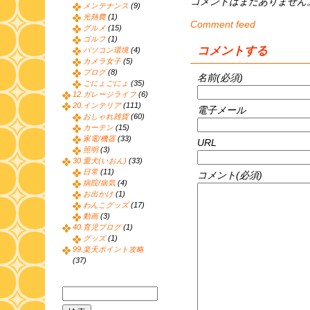
コメントはまだありません
メンテナンス
(9)
光熱費
(1)
Comment feed
グルメ
(15)
ゴルフ
(1)
コメントする
パソコン環境
(4)
カメラ女子
(5)
ブログ
(8)
名前(必須)
ごにょごにょ
(35)
12.ガレージライフ
(6)
20.インテリア
(111)
電子メール
おしゃれ雑貨
(60)
カーテン
(15)
家電/機器
(33)
URL
照明
(3)
30.愛犬(いおん)
(33)
日常
(11)
コメント(必須)
病院/病気
(4)
お出かけ
(1)
わんこグッズ
(17)
動画
(3)
40.育児ブログ
(1)
グッズ
(1)
99.楽天ポイント攻略
(37)