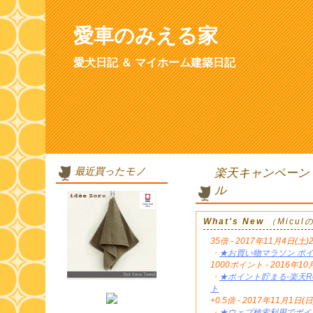
愛車のみえる家
愛犬日記 ＆ マイホーム建築日記
最近買ったモノ
楽天キャンペーン
ル
What's New
（Micu
35倍 - 2017年11月4日(土)
・
★お買い物マラソン ポイ
1000ポイント - 2016年
・
★ポイント貯まる-楽天Re
ト
+0.5倍 - 2017年11月1日(日
・
★ウェブ検索利用でポイン