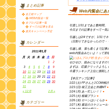
まとめ記事
Web内覧会にあ
全工程マップ
WEB内覧会一覧
全ブログ記事一覧
引渡し1/31まであと数時間。
すべての記事を見る
今日までの記事をすべて一気
楽天キャンペーン予定
引越しは2/4ですが、1/31
（日割りできなかったので・
カレンダー
引越し後、落ち着くまで記事
2011年1月
web内覧会みたいよ！って皆
月
火
水
木
金
土
日
1
2
せひせひ、励みになりますの
まずは、応援クリックよろし
3
4
5
6
7
8
9
今週ランキング上位に挑戦した
10
11
12
13
14
15
16
17
18
19
20
21
22
23
【本日アップ記事】
24
25
26
27
28
29
30
1/22 (土) FPさんとJ:COM検
31
1/23 (日) 竣工立会と外構MT
●
« 12月
2月 »
1/24 (月) あ～忙しい！！
●
1/25 (火) 植栽プラン
●
1/26 (水) ローンはいくらか
●
カテゴリー
1/27 (木) 最近のスケジュール