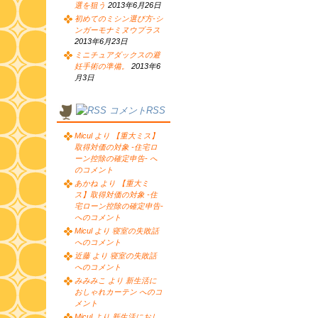
選を狙う
2013年6月26日
初めてのミシン選び方-シ
ンガーモナミヌウプラス
2013年6月23日
ミニチュアダックスの避
妊手術の準備。
2013年6
月3日
コメントRSS
Micul より 【重大ミス】
取得対価の対象 -住宅ロ
ーン控除の確定申告- へ
のコメント
あかね より 【重大ミ
ス】取得対価の対象 -住
宅ローン控除の確定申告-
へのコメント
Micul より 寝室の失敗話
へのコメント
近藤 より 寝室の失敗話
へのコメント
みみみこ より 新生活に
おしゃれカーテン へのコ
メント
Micul より 新生活におし